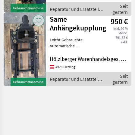
Verbrennungsmotoren
Seit
Gebrauchtmaschine
Reparatur und Ersatzteile /
gestern
Sonstige
Same
950 €
Anhängekupplung
inkl. 20 %
MwSt.
791,67 €
Leicht Gebrauchte
exkl.
Automatische
Anhägekupplung der Marke
Walterscheid mit Schlitten
Hölzlberger Warenhandelsges. m. b. H.
passend zu Same Explorer
4523 Sierning
und Antares. Lochbild
Seit
225X80 Reparatur und
Reparatur und Ersatzteile
gestern
Ersatzteile
Gebrauchtmaschine
/ Same