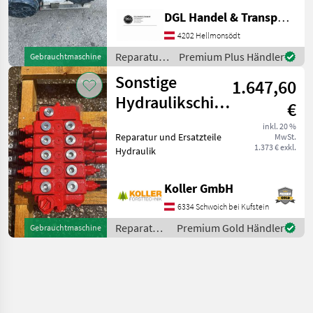
Teleskoplader,
DGL Handel & Transporte
Generalüberholt. Preis:€
3.600, - inkl. Mwst.
4202 Hellmonsödt
Reparatur und Ersatzteile
Reparatur
Premium Plus Händler
Gebrauchtmaschine
Sonstige Reparatur
und
Sonstige
1.647,60
Ersatzteile
/ Sonstige
Hydraulikschieberblock
€
VD8A/EEEDD 5-
inkl. 20 %
Reparatur und Ersatzteile
MwSt.
fach
1.373 € exkl.
Hydraulik
Koller GmbH
6334 Schwoich bei Kufstein
Reparatur
Premium Gold Händler
Gebrauchtmaschine
und
Ersatzteile
/ Sonstige