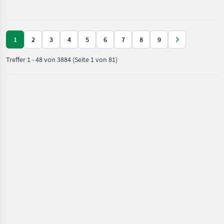
und
Dreipunktanbau
Ersatzteile
Zusatzleitungen
/ Sonstige
1
2
3
4
5
6
7
8
9
Treffer
1
-
48
von
3884
(Seite 1 von 81)