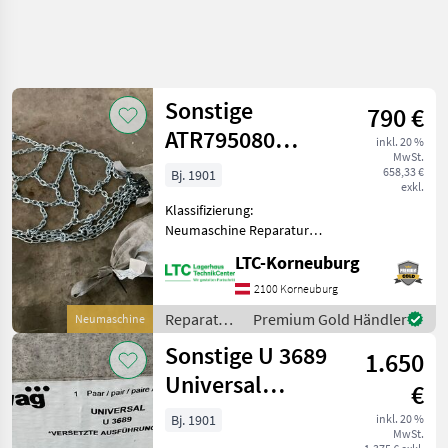
Sonstige
790 €
ATR795080
inkl. 20 %
MwSt.
425/75-20 -
658,33 €
Bj. 1901
exkl.
420/65-24
Klassifizierung:
Neumaschine Reparatur
und Ersatzteile
LTC-Korneuburg
Traktorenteile
2100 Korneuburg
Reparatur
Premium Gold Händler
Neumaschine
und
Sonstige U 3689
1.650
Ersatzteile
/ Sonstige
Universal
€
540/65-38
Bj. 1901
inkl. 20 %
MwSt.