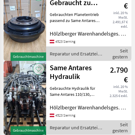
/ Sonstige
Gebraucht zu
€
Same Antares
inkl. 20 %
Gebrauchten Planetentrieb
MwSt.
passend zu Same Antares
2.491,67 €
110/130 Same Laser 90-130
exkl.
Lamborghini Formula
Hölzlberger Warenhandelsges. m. b. H.
115/135 mit neuen
4523 Sierning
Schulterlagern und weiters
Seit
wurde der Planeten
Reparatur und Ersatzteile
gestern
Gebrauchtmaschine
/ Same
Same Antares
2.790
Hydraulik
€
inkl. 20 %
Gebrauchte Hydraulik für
MwSt.
Same Antares 110/130,
2.325 € exkl.
Lamborghini Formula
115/135 bis Fgst. Nr. Weiters
Hölzlberger Warenhandelsges. m. b. H.
stehen noch Getriebeteile
4523 Sierning
und Vorderachsteile zum
Seit
Verkauf Repar
Reparatur und Ersatzteile
gestern
Gebrauchtmaschine
/ Same