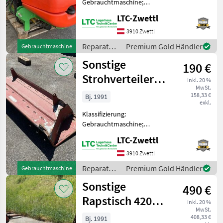
Gebrauchtmaschine;
Seriennummer/Fahrgestellnummer:
LTC-Zwettl
FTV3 21005; Anzahl
Vorbesitzer: 1 Reparatur
3910 Zwettl
und Ersatzteile Sonstige
Reparatur
Premium Gold Händler
Gebrauchtmaschine
Reparatur und Ersatzteile
und
Sonstige
190 €
Ersatzteile
/ Sonstige
Strohverteilerblech
inkl. 20 %
MwSt.
Fiatagri Laverda
158,33 €
Bj. 1991
exkl.
3790
Klassifizierung:
Gebrauchtmaschine;
Anzahl Vorbesitzer: 1
LTC-Zwettl
Reparatur und Ersatzteile
Sonstige Reparatur und
3910 Zwettl
Ersatzteile
Reparatur
Premium Gold Händler
Gebrauchtmaschine
und
Sonstige
490 €
Ersatzteile
/ Sonstige
Rapstisch 420
inkl. 20 %
MwSt.
Fiatagri Laverda
408,33 €
Bj. 1991