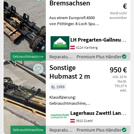
/ Perkins
Bremsachsen
€
MwSt nicht
Aus einem Europrofi 4000
ausweisbar
von Pöttinger. 8-Loch Spur
ca. 1970mm. Reparatur und
Ersatzteile Sonstige
LH Pregarten-Gallneukirchen, Pregarten
Reparatur und Ersatzteile
4224 Wartberg
Reparatur
Premium Plus Händler
Gebrauchtmaschine
und
Sonstige
950 €
Ersatzteile
/ Sonstige
Hubmast 2 m
inkl. 20 %
MwSt.
791,67 €
Bj. 1999
exkl.
Klassifizierung:
Gebrauchtmaschine;
Seriennummer/Fahrgestellnummer:
Lagerhaus Zwettl Landtechnik
--; Anzahl Vorbesitzer: 1;
Weitere
3910 Zwettl
Maschinenmerkmale:
Reparatur
Premium Plus Händler
Gebrauchtmaschine
Hubmast mit