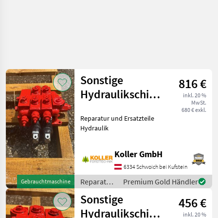
Sonstige
816 €
Hydraulikschieberblock
inkl. 20 %
MwSt.
VD8A/DD
680 € exkl.
Reparatur und Ersatzteile
Hydraulik
Koller GmbH
6334 Schwoich bei Kufstein
Reparatur
Premium Gold Händler
Gebrauchtmaschine
und
Sonstige
456 €
Ersatzteile
/ Sonstige
Hydraulikschieberblock
inkl. 20 %