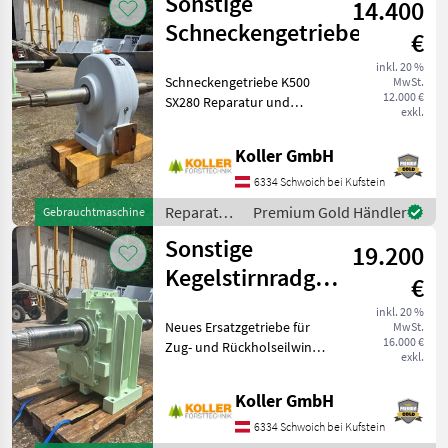
Sonstige
14.400
Ersatzteile
/ Krone
Schneckengetriebe
€
inkl. 20 %
Schneckengetriebe K500
MwSt.
12.000 €
SX280 Reparatur und
exkl.
Ersatzteile Getriebe
Koller GmbH
6334 Schwoich bei Kufstein
Reparatur
Premium Gold Händler
Gebrauchtmaschine
und
Sonstige
19.200
Ersatzteile
/ Sonstige
Kegelstirnradgetriebe
€
für Winden K701
inkl. 20 %
Neues Ersatzgetriebe für
MwSt.
16.000 €
Zug- und Rückholseilwinde
exkl.
Koller K701 6 Stück
verfügbar #Koller #K701
Koller GmbH
#Getriebe
#Kegelstirnradgetriebe
6334 Schwoich bei Kufstein
Reparatur und Ersatzteile