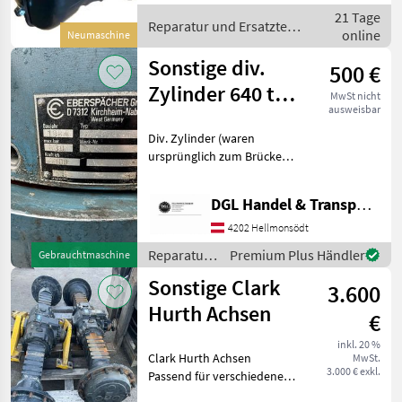
21 Tage
SL-165E-JGB mit einer forts
Reparatur und Ersatzteile
online
Neumaschine
/ Sonstige
Sonstige div.
500 €
Zylinder 640 to
MwSt nicht
ausweisbar
Hubkraft pro
Div. Zylinder (waren
Zylinder
ursprünglich zum Brücken
anheben), 640 to Hubkraft
pro Zylinder, Baujahr 1984,
DGL Handel & Transporte
ab € 500, - per Stück. Auf
Wunsch haben wir auch das
4202 Hellmonsödt
passende
Reparatur
Premium Plus Händler
Gebrauchtmaschine
und
Sonstige Clark
3.600
Ersatzteile
/ Sonstige
Hurth Achsen
€
inkl. 20 %
Clark Hurth Achsen
MwSt.
3.000 € exkl.
Passend für verschiedene
Radlader und