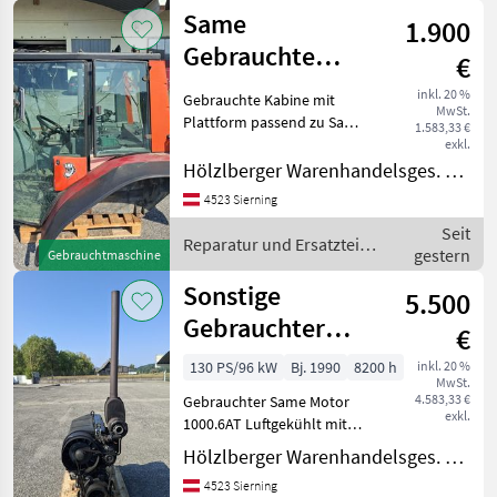
Same
1.900
Gebrauchte
€
Kabine mit
inkl. 20 %
Gebrauchte Kabine mit
MwSt.
Plattform
Plattform passend zu Same
1.583,33 €
Antares 110/130 Same
exkl.
Silver 110-180 Same Titan
Hölzlberger Warenhandelsges. m. b. H.
Lamborghini Formula
4523 Sierning
115/135 Kabine hat
Seit
Roststellen am Kotflüg
Reparatur und Ersatzteile
gestern
Gebrauchtmaschine
/ Same
Sonstige
5.500
Gebrauchter
€
Motor Same
130 PS/96 kW
Bj. 1990
8200 h
inkl. 20 %
MwSt.
4.583,33 €
Gebrauchter Same Motor
exkl.
1000.6AT Luftgekühlt mit
ca. 8200 für Same Antares
Hölzlberger Warenhandelsges. m. b. H.
130. Reparatur und
4523 Sierning
Ersatzteile