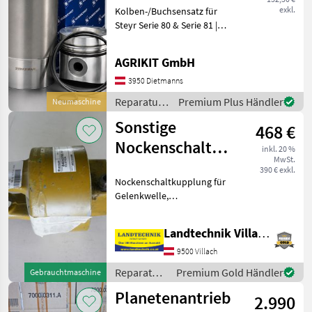
exkl.
Kolben-/Buchsensatz für
Steyr Serie 80 & Serie 81 |
Passend für 8055, 8060,
8065, 8070, 8075, 8080,
AGRIKIT GmbH
8085, 8090, 8100, 8110, 8120
& 8130 Hochwertiger
3950 Dietmanns
Kolben-/Buchs
Reparatur
Premium Plus Händler
Neumaschine
und
Sonstige
468 €
Ersatzteile
/ Steyr
Nockenschaltkupplung
inkl. 20 %
MwSt.
für New Holland
390 € exkl.
Nockenschaltkupplung für
Gelenkwelle,
Rundballenpresse New
Holland z. B. 544 CC
Landtechnik Villach GmbH
Ersatzteilnummer:
84043765, 21 Zähne,
9500 Villach
Feinverzahnung, prompt
Reparatur
Premium Gold Händler
Gebrauchtmaschine
verfügbar Für weite
und
Planetenantrieb
2.990
Ersatzteile