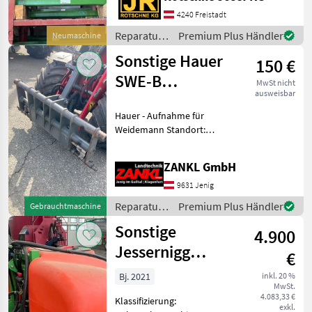
aktuellen Krone
Rundballenpressen
4240 Freistadt
Aktionspreis auf Anfrage
Reparatur
Premium Plus Händler
Neumaschine
zwischenverkauf vor
und
Sonstige Hauer
150 €
Ersatzteile
/ Krone
SWE-B
MwSt nicht
ausweisbar
Aufnahme zu
Hauer - Aufnahme für
Weidemann
Weidemann Standort:
Kunde - gesucht wird eine
Euroaufnahme für einen
ZANKL GmbH
Weidemann 1160 -
abgegeben wird eine Hauer-
9631 Jenig
SWE -B Aufnahme - Pri
Reparatur
Premium Plus Händler
Gebrauchtmaschine
und
Sonstige
4.900
Ersatzteile
/ Sonstige
Jessernigg
€
Fronttank V3
Bj. 2021
inkl. 20 %
MwSt.
1100 L
4.083,33 €
Klassifizierung:
exkl.