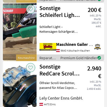
effizient
und
Sonstige
200 €
Ersatzteile
/ Sonstige
Schleiferl Light –
inkl. 20 %
MwSt.
Kettensägen-
166,67 €
exkl.
Schleiferl Light –
Schärfgerät
Kettensägen-Schärfgerät
mit Schleifband für
maximale Schärfe Das
Maschinen Gailer GmbH
innovative Schleiferl Light
für präzises Kettensägen-
9640 Kötschach-Mauthen
Schärfen Mit dem Schleif
Reparatur
Premium Gold Händler
Neumaschine
und
Sonstige
2.940
Ersatzteile
/ Sonstige
RedCare Scroll-
€
Verdichter SL-
inkl. 20 %
Ölfreier Scroll-Verdichter,
MwSt.
165E-JGB
passend für Atlas Copco
2.450 € exkl.
SF4 und Atlas Copco
SF4+FF Im Gegensatz zu
Lely Center Enns GmbH.
herkömmlichen
4470 Enns
Kompressoren arbeitet der