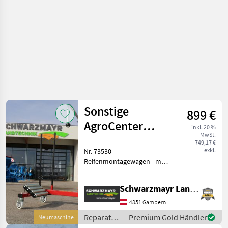
Sonstige
899 €
AgroCenter
inkl. 20 %
MwSt.
Reifenmontagewagen
749,17 €
exkl.
Nr. 73530
Reifenmontagewagen - mit
Lackierung rot - mit
Lenkrollen mit
Schwarzmayr Landtechnik GmbH - Gampern
Feststellbremse - für
Reifengröße ab 19, 5- 45
4851 Gampern
/1000-2200mm Duchmesser
Reparatur
Premium Gold Händler
Neumaschine
- für Räder bis
und