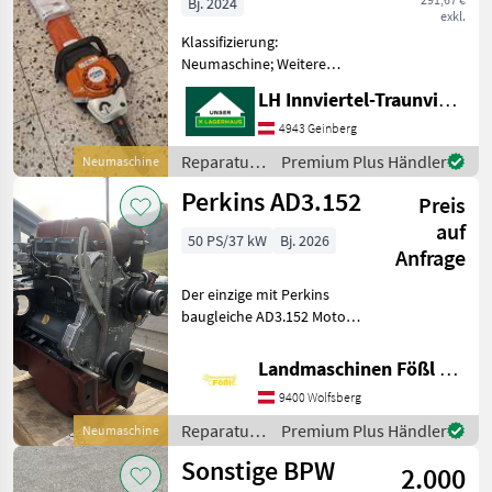
Bj. 2024
exkl.
Klassifizierung:
Neumaschine; Weitere
Maschinenmerkmale: Stihl
LH Innviertel-Traunviertel-Urfahr eGen, Geinberg
Heckenschere HS 82
Reparatur und Ersatzteile
4943 Geinberg
Sonstige Reparatur und
Reparatur
Premium Plus Händler
Neumaschine
Ersatzteile
und
Perkins AD3.152
Preis
Ersatzteile
/ Sonstige
auf
50 PS/37 kW
Bj. 2026
Anfrage
Der einzige mit Perkins
baugleiche AD3.152 Motor
auf dem Markt Motor
KOMPLETT -
Landmaschinen Fößl GmbH, Landmaschinen, Schmiede, Schlosserei
Einspritzpumpe -
9400 Wolfsberg
Krafstoffförderpumpe -
Wasserpumpe -
Reparatur
Premium Plus Händler
Neumaschine
Kupplungsseitige Flanschpl
und
Sonstige BPW
2.000
Ersatzteile