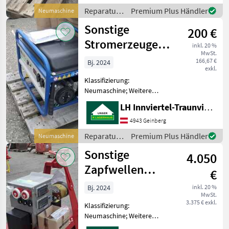
Ersatzteile Sonstige
Reparatur
Premium Plus Händler
Neumaschine
Reparatur und Ersatzteile
und
Sonstige
200 €
Ersatzteile
/ Sonstige
Stromerzeuger
inkl. 20 %
MwSt.
Endress
166,67 €
Bj. 2024
exkl.
Klassifizierung:
Neumaschine; Weitere
Maschinenmerkmale:
LH Innviertel-Traunviertel-Urfahr eGen, Geinberg
Endress Stromerzeuger ESE
3000BS Reparatur und
4943 Geinberg
Ersatzteile Sonstige
Reparatur
Premium Plus Händler
Neumaschine
Reparatur und Ersatzteile
und
Sonstige
4.050
Ersatzteile
/ Sonstige
Zapfwellen
€
Generator
Bj. 2024
inkl. 20 %
MwSt.
3.375 € exkl.
Klassifizierung:
Neumaschine; Weitere
Maschinenmerkmale: