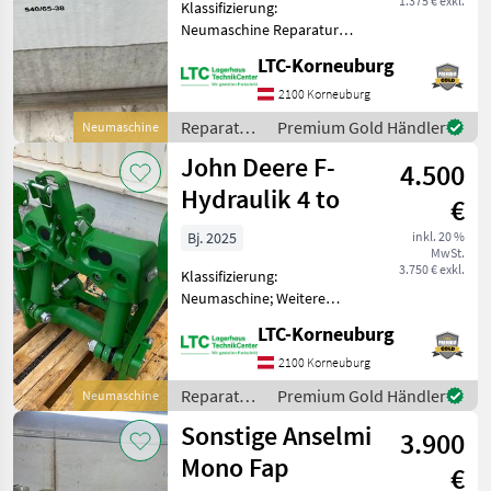
1.375 € exkl.
Klassifizierung:
Neumaschine Reparatur
und Ersatzteile
LTC-Korneuburg
Traktorenteile
2100 Korneuburg
Reparatur
Premium Gold Händler
Neumaschine
und
John Deere F-
4.500
Ersatzteile
/ Sonstige
Hydraulik 4 to
€
Bj. 2025
inkl. 20 %
MwSt.
3.750 € exkl.
Klassifizierung:
Neumaschine; Weitere
Maschinenmerkmale: zu
LTC-Korneuburg
John Deere 6R155
Reparatur und Ersatzteile
2100 Korneuburg
Traktorenteile
Reparatur
Premium Gold Händler
Neumaschine
und
Sonstige Anselmi
3.900
Ersatzteile
/ John
Mono Fap
€
Deere