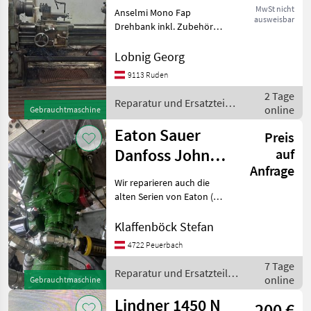
MwSt nicht
Anselmi Mono Fap
ausweisbar
Drehbank inkl. Zubehör
Schnellwechsler für
Werkzeughalter Reitstock
Lobnig Georg
Spitzenhöhe: 250mm
9113 Ruden
Reparatur und Ersatzteile
2 Tage
Sonstige Reparatur und
Reparatur und Ersatzteile
online
Ersatzte
Gebrauchtmaschine
/ Sonstige
Eaton Sauer
Preis
Danfoss John
auf
Anfrage
Deere
Wir reparieren auch die
Hydraulikpumpe
alten Serien von Eaton (
Serie 64XX....) und Sauer
Danfoss (Serie 20---)
Klaffenböck Stefan
schnelle Reparatur durch
4722 Peuerbach
großes Ersatzteillager
7 Tage
Reparatur und Ersat
Reparatur und Ersatzteile /
online
Gebrauchtmaschine
John Deere
Lindner 1450 N
200 €