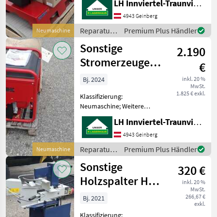
LH Innviertel-Traunviertel-Urfahr eGen, Geinberg
Endress Zapfwellen
Generator EZG 25/2
4943 Geinberg
Reparatur und Ersatzteile
Reparatur
Premium Plus Händler
Neumaschine
Sonstige Reparatur und
und
Sonstige
Ersatzteile
2.190
Ersatzteile
/ Sonstige
Stromerzeuger
€
Endress
Bj. 2024
inkl. 20 %
MwSt.
1.825 € exkl.
Klassifizierung:
Neumaschine; Weitere
Maschinenmerkmale:
LH Innviertel-Traunviertel-Urfahr eGen, Geinberg
Endress Stromerzeuger
ESE606 Reparatur und
4943 Geinberg
Ersatzteile Sonstige
Reparatur
Premium Plus Händler
Neumaschine
Reparatur und Ersatzteile
und
Sonstige
320 €
Ersatzteile
/ Sonstige
Holzspalter HSE
inkl. 20 %
MwSt.
8-550
266,67 €
Bj. 2021
exkl.
Klassifizierung: