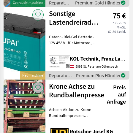
Reparatur
Premium Gold Händler
Gebrauchtmaschine
Get
und
Sonstige
75 €
Ersatzteile
/ Sonstige
Lastendreirad-
inkl. 20 %
MwSt.
Batterie Tuk-Tuk
62,50 € exkl.
Daten: - Blei-Gel Batterie -
12V 45Ah - für Motorrad,
Auto, Tuk Tuk -
Wartungsfrei - langlebig
KOL-Technik, Franz Lampl-Küssner
*Preis nur gültig auf
Lagerware Für weitere
8093 St. Peter am Ottersbach
Informationen s
Reparatur
Premium Plus Händler
Neumaschine
und
Krone Achse zu
Preis
Ersatzteile
/ Sonstige
Rundballenpresse
auf
Anfrage
Achsen-Aktion zu Krone
Rundballenpressen
Bremsachsen und
Laufachsen passend zu den
Rotschne Josef KG