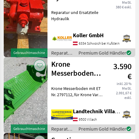
MwSt.
VD8A/D
380 € exkl.
Reparatur und Ersatzteile
Hydraulik
Koller GmbH
6334 Schwoich bei Kufstein
Reparatur
Premium Gold Händler
Gebrauchtmaschine
und
Krone
3.590
Ersatzteile
/ Sonstige
Messerboden
€
Vario Pack 1500
inkl. 20 %
Krone Messerboden mit ET
MwSt.
2.991,67 €
Nr. 2797112, für Krone Vario
exkl.
Pack 1500, prompt lieferbar,
ab Lager Villach. Für weitere
Landtechnik Villach GmbH
Fragen steht Ihnen unser
Ersatzteil-Profi gerne z
9500 Villach
Reparatur
Premium Gold Händler
Gebrauchtmaschine
und