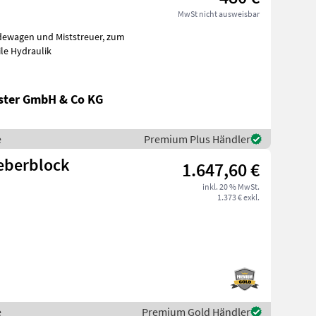
MwSt nicht ausweisbar
wagen und Miststreuer, zum
le Hydraulik
ster GmbH & Co KG
e
Premium Plus Händler
ieberblock
1.647,60 €
inkl. 20 % MwSt.
1.373 € exkl.
e
Premium Gold Händler