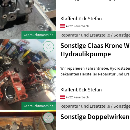
Ersatzteile Hydraulik
Klaffenböck Stefan
4722 Peuerbach
Reparatur und Ersatzteile / Sonstig
Gebrauchtmaschine
Sonstige Claas Krone 
Hydraulikpumpe
Wir reparieren Fahrantriebe, Hydrostaten, Hydraulikpumpen aller
bekannten Hersteller Reparatur und Ersa
Klaffenböck Stefan
4722 Peuerbach
Reparatur und Ersatzteile / Sonstig
Gebrauchtmaschine
Sonstige Doppelwirke