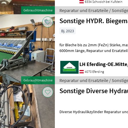
6334 Schwoich bei Kufstein
Reparatur und Ersatzteile / Sonstig
Gebrauchtmaschine
Sonstige HYDR. Biegem
Bj. 2023
für Bleche bis zu 2mm (FeZn) Stärke, max. 1000mm breite, max
6000mm länge, Reparatur und Ersat
LH Eferding-OE.Mitte
4070 Eferding
Reparatur und Ersatzteile / Sonstig
Gebrauchtmaschine
Sonstige Diverse Hydra
Diverse Hydraulikzylinder Reparatur und