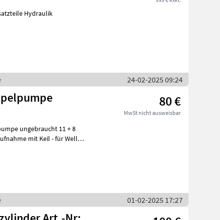
atzteile Hydraulik
e
24-02-2025 09:24
oppelpumpe
80 €
MwSt nicht ausweisbar
e ungebraucht 11 + 8
fnahme mit Keil - für Welle,
e
01-02-2025 17:27
ylinder Art.-Nr: