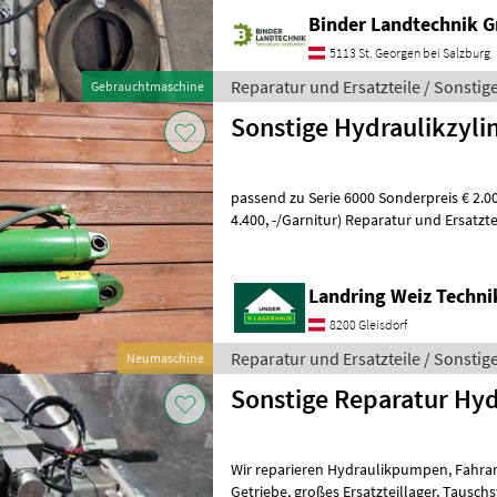
Binder Landtechnik 
5113 St. Georgen bei Salzburg
Reparatur und Ersatzteile / Sonstig
Gebrauchtmaschine
Sonstige Hydraulikzyli
passend zu Serie 6000 Sonderpreis € 2.000, - inkl
4.400, -/Garnitur) Reparatur und Ersatzte
Landring Weiz Techn
8200 Gleisdorf
Reparatur und Ersatzteile / Sonstig
Neumaschine
Sonstige Reparatur Hy
Wir reparieren Hydraulikpumpen, Fahrantriebe und stufenlose
Getriebe, großes Ersatzteillager, Tauschsystem usw. Reparatur und