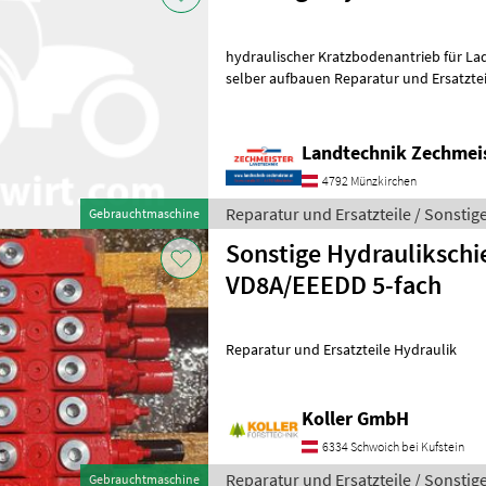
hydraulischer Kratzbodenantrieb für Lade
selber aufbauen Reparatur und Ersatztei
Landtechnik Zechmei
4792 Münzkirchen
Reparatur und Ersatzteile / Sonstig
Gebrauchtmaschine
Sonstige Hydrauliksch
VD8A/EEEDD 5-fach
Reparatur und Ersatzteile Hydraulik
Koller GmbH
6334 Schwoich bei Kufstein
Reparatur und Ersatzteile / Sonstig
Gebrauchtmaschine