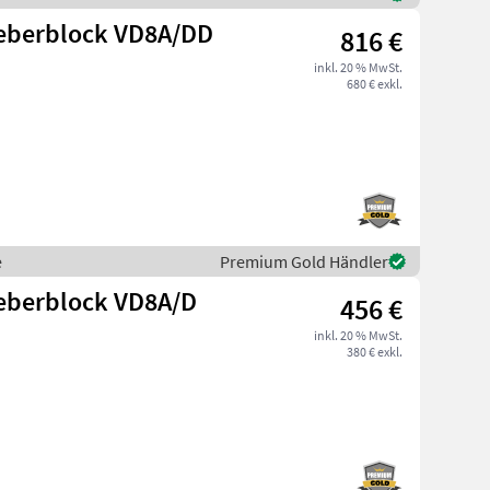
ieberblock VD8A/DD
816 €
inkl. 20 % MwSt.
680 € exkl.
e
Premium Gold Händler
ieberblock VD8A/D
456 €
inkl. 20 % MwSt.
380 € exkl.