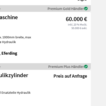
e
Premium Gold Händler
aschine
60.000 €
inkl. 20 % MwSt.
50.000 € exkl.
zteile Hydraulik
, Eferding
e
Premium Plus Händler
ulikzylinder
Preis auf Anfrage
 Ersatzteile Hydraulik