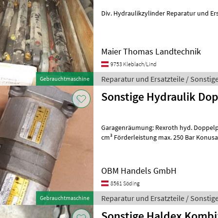
Div. Hydraulikzylinder Reparatur und Ers
Maier Thomas Landtechnik
9753 Kleblach/Lind
Reparatur und Ersatzteile / Sonstig
Gebrauchtmaschine
Sonstige Hydraulik D
Garagenräumung: Rexroth hyd. Doppelpump
cm³ Förderleistung max. 250 Bar Konusau
2 Sauganschlüsse, 2 Druckanschlüsse,
OBM Handels GmbH
8561 Söding
Reparatur und Ersatzteile / Sonstig
Gebrauchtmaschine
Sonstige Haldex Kombiz