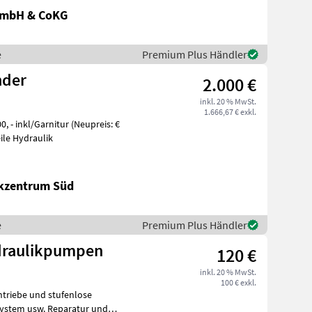
GmbH & CoKG
e
Premium Plus Händler
nder
2.000 €
inkl. 20 % MwSt.
1.666,67 € exkl.
/Garnitur (Neupreis: €
ile Hydraulik
ikzentrum Süd
e
Premium Plus Händler
draulikpumpen
120 €
inkl. 20 % MwSt.
100 € exkl.