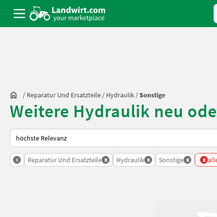
/
Reparatur Und Ersatzteile
/
Hydraulik
/
Sonstige
Weitere Hydraulik neu ode
So wird auf Landwirt.com sortiert
x
x
x
x
x
Reparatur Und Ersatzteile
Hydraulik
Sonstige
all