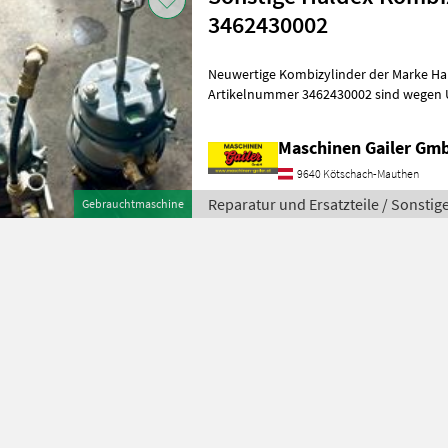
3462430002
Neuwertige Kombizylinder der Marke Hal
Artikelnummer 3462430002 sind wegen Umrüs
neuwertig lagernd 100€/Stück K
Maschinen Gailer Gm
9640 Kötschach-Mauthen
Reparatur und Ersatzteile / Sonstig
Gebrauchtmaschine