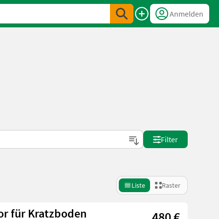
Anmelden
Filter
Liste
Raster
or für Kratzboden
480 €