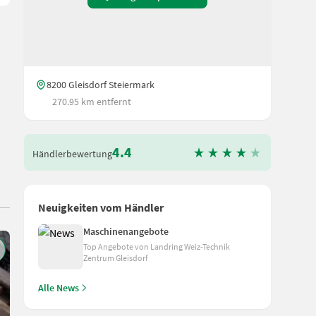
8200 Gleisdorf Steiermark
270.95 km entfernt
4.4
Händlerbewertung
Neuigkeiten vom Händler
Maschinenangebote
Top Angebote von Landring Weiz-Technik
Zentrum Gleisdorf
Alle News