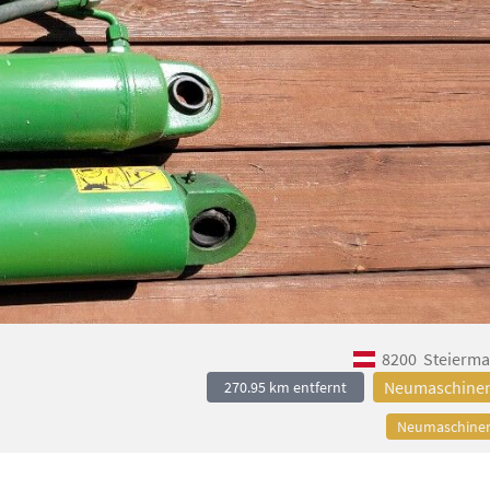
8200
Steierma
Neumaschine
270.95 km entfernt
Neumaschine