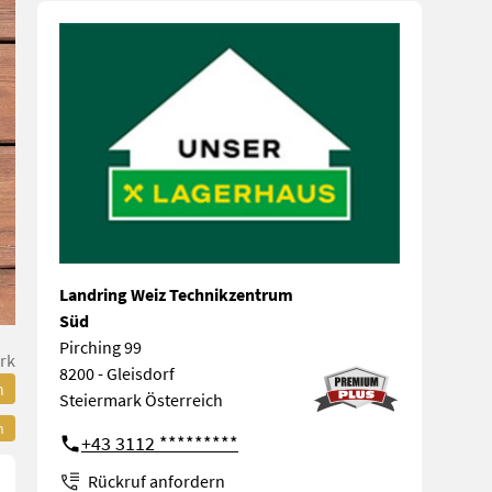
Landring Weiz Technikzentrum
Süd
Pirching 99
rk
8200 - Gleisdorf
n
Steiermark Österreich
n
+43 3112 *********
Rückruf anfordern