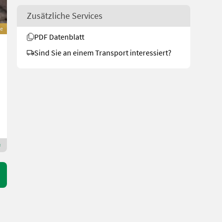
Zusätzliche Services
e
PDF Datenblatt
Stiga XHT 240 4WD
Sind Sie an einem Transport interessiert?
5.350 €
inkl. 20 % MwSt.
4.458,33 € exkl.
22 PS/16 kW
Bj. 2025
1 h
Landring Weiz Technikzentrum Süd
8200 Steiermark
Premium Plus Händler