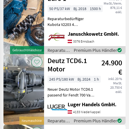
MwSt./Verm.
876,11 €
50 PS/37 kW
Bj. 2018
1500 h
exkl.
Reparaturbedürftiger
Kubota V2203 4
ZylinderMotor, der 4.
Januschkowetz GmbH.
Zylinder ist leicht
verschlißen, in Teilen, laut
3376 Ennsbach
den Fotos, inkl. Starter.
Reparatur
Premium Plus Händler
Gebrauchtmaschine
Motor stammt aus einem
und
Deutz TCD6.1
Hoflader
24.900
Ersatzteile
/ Kubota
Motor
€
245 PS/180 kW
Bj. 2024
1 h
inkl. 20 %
MwSt.
20.750 €
Neuer Deutz Motor TCD6.1
exkl.
passend für Fendt 700 Vario
S4 und Gen6 oder Deutz
Luger Handels GmbH.
Fahr Agrotron TTV 7.250
mit Anbauteile Reparatur
4133 Niederkappel
und Ersatzteile
Reparatur
Premium Plus Händler
Neumaschine
Verbrennungsmotoren
und