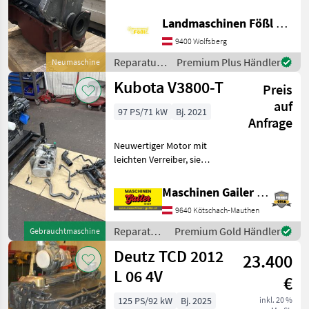
auf dem Markt Motor
Perkins
3
KOMPLETT -
Landmaschinen Fößl GmbH, Landmaschinen, Schmiede, Schlosserei
Einspritzpumpe -
9400 Wolfsberg
Krafstoffförderpumpe -
Deutz Fahr
2
Wasserpumpe -
Reparatur
Premium Plus Händler
Neumaschine
Kupplungsseitige Flanschpl
und
Kubota
2
Kubota V3800-T
Preis
Ersatzteile
/ Perkins
auf
Rotax
2
97 PS/71 kW
Bj. 2021
Anfrage
Alle 10
Neuwertiger Motor mit
anzeigen
leichten Verreiber, sie
können den Motor
MARKTPLATZ
komplett kaufen oder auch
Maschinen Gailer GmbH
nur Einzelteile.
Marktplatz
Händlerangebote
Kleinanzeigen
9640 Kötschach-Mauthen
Zylinderanzahl: 4 Hubraum:
3.769l max. Leistung: 70.6k
Reparatur
Premium Gold Händler
Gebrauchtmaschine
und
Deutz TCD 2012
23.400
Ersatzteile
/ Kubota
L 06 4V
€
125 PS/92 kW
Bj. 2025
inkl. 20 %