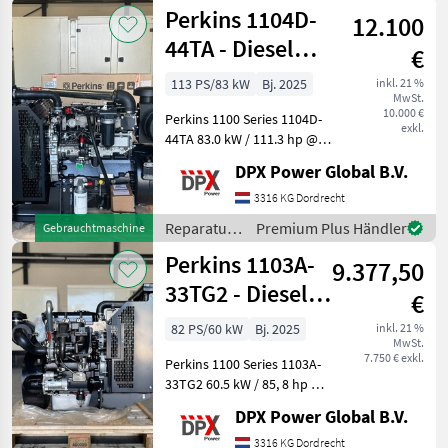
und
Perkins 1104D-
12.100
Ersatzteile
/ John
44TA - Diesel
€
Deere
Engine - New -
113 PS/83 kW
Bj. 2025
inkl. 21 %
MwSt.
DPX-25088
10.000 €
Perkins 1100 Series 1104D-
exkl.
44TA 83.0 kW / 111.3 hp @
2200 rpm Reparatur und
DPX Power Global B.V.
Ersatzteile
Verbrennungsmotoren
3316 KG Dordrecht
Reparatur
Premium Plus Händler
Gebrauchtmaschine
und
Perkins 1103A-
9.377,50
Ersatzteile
/ Perkins
33TG2 - Diesel
€
Engine -New
82 PS/60 kW
Bj. 2025
inkl. 21 %
MwSt.
7.750 € exkl.
Perkins 1100 Series 1103A-
33TG2 60.5 kW / 85, 8 hp @
1500 rpm Reparatur und
DPX Power Global B.V.
Ersatzteile
Verbrennungsmotoren
3316 KG Dordrecht