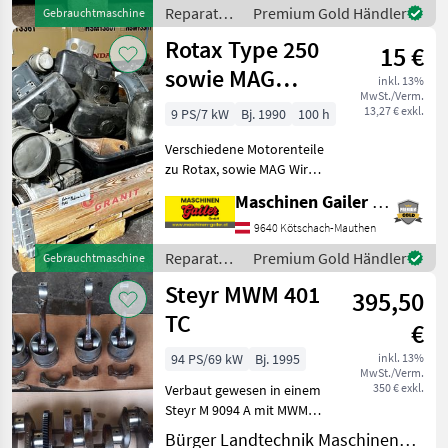
Reparatur
Premium Gold Händler
Gebrauchtmaschine
und
Rotax Type 250
15 €
Ersatzteile
/ Sonstige
sowie MAG
inkl. 13%
MwSt./Verm.
verschiedene
13,27 € exkl.
9 PS/7 kW
Bj. 1990
100 h
Motorteile
Verschiedene Motorenteile
zu Rotax, sowie MAG Wir
freuen uns auf Ihre Anfrage!
Maschinen Gailer GmbH
Reparatur und Ersatzteile
Verbrennungsmotoren
9640 Kötschach-Mauthen
Reparatur
Premium Gold Händler
Gebrauchtmaschine
und
Steyr MWM 401
395,50
Ersatzteile
/ Rotax
TC
€
94 PS/69 kW
Bj. 1995
inkl. 13%
MwSt./Verm.
350 € exkl.
Verbaut gewesen in einem
Steyr M 9094 A mit MWM
Motor Kurbelwelle und 1x
Bürger Landtechnik Maschinenbau