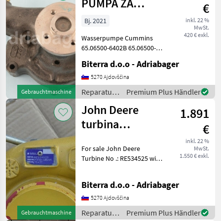
/
PUMPA ZA
€
Mitsubishi
DOOSAN Doosan
Bj. 2021
inkl. 22 %
MwSt.
420 € exkl.
Wasserpumpe Cummins
65.06500-6402B 65.06500-
6402C für Doosan. Vor der
Biterra d.o.o - Adriabager
endgültigen Bestellung ist
es notwendig, die
5270 Ajdovščina
Spezifikationen und Skizzen
Reparatur
Premium Plus Händler
Gebrauchtmaschine
mit Maßen, die von un
und
John Deere
1.891
Ersatzteile
/ Cummins
turbina
€
RE534525
inkl. 22 %
For sale John Deere
MwSt.
1.550 € exkl.
Turbine No .: RE534525 with
actuator. Engine 6090H 9.0L
capacity, 9000 cc Diesel fuel
Biterra d.o.o - Adriabager
Actuator Kit 175764,
59001107432 Reparatur
5270 Ajdovščina
und Ersatzteil
Reparatur
Premium Plus Händler
Gebrauchtmaschine