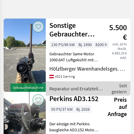
Suche
verfeinern
Sonstige
5.500
Kategorie
Land
Filter
3
Gebrauchter
€
Motor Same
21
130 PS/96 kW
Bj. 1990
8200 h
inkl. 20 %
AKTUELLER
Zurücksetzen
Ergebnisse
MwSt.
PFAD
4.583,33 €
Gebrauchter Same Motor
anzeigen
exkl.
1000.6AT Luftgekühlt mit
Landtechnik
ca. 8200 für Same Antares
Hölzlberger Warenhandelsges. m. b. H.
Reparatur
130. Reparatur und
Und
4523 Sierning
Ersatzteile
Ersatzteile
Verbrennungsmotoren
Seit
Verbrennungsmotoren
Gebrauchtmaschine
Reparatur und Ersatzteile /
gestern
Sonstige
Perkins AD3.152
KATEGORIE
Preis
WÄHLEN
auf
50 PS/37 kW
Bj. 2026
Anfrage
Sonstige
4
Der einzige mit Perkins
John Deere
3
baugleiche AD3.152 Motor