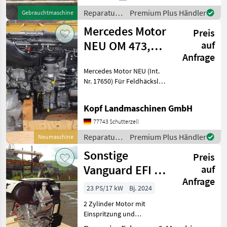
Reparatur
Premium Plus Händler
Gebrauchtmaschine
und
Mercedes Motor
Preis
Ersatzteile
/ Perkins
NEU OM 473,
auf
Anfrage
502, 470, 936,
Mercedes Motor NEU (Int.
471, 4
Nr. 17650) Für Feldhäcksler,
Mähdrescher und
Stationärmaschinen
Kopf Landmaschinen GmbH
Mercedes Motor OM 473.
917 - C0666809 mit
77743 Schutterzell
Nebenantrieb 39.000 EUR
Reparatur
Premium Plus Händler
Neumaschine
zzgl. Mw
und
Sonstige
Preis
Ersatzteile
/ Mercedes
Vanguard EFI 23
auf
Anfrage
PS
23 PS/17 kW
Bj. 2024
2 Zylinder Motor mit
Einspritzung und
Anbauteile, Elektro