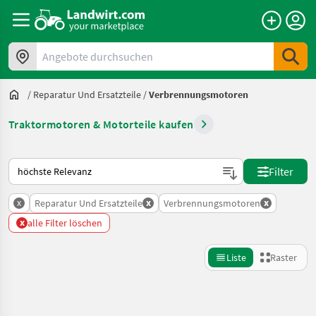
Angebote durchsuchen
/
Reparatur Und Ersatzteile
/
Verbrennungsmotoren
Traktormotoren & Motorteile kaufen
So wird auf Landwirt.com sortiert
Filter
x
x
x
Reparatur Und Ersatzteile
Verbrennungsmotoren
x
alle Filter löschen
Liste
Raster