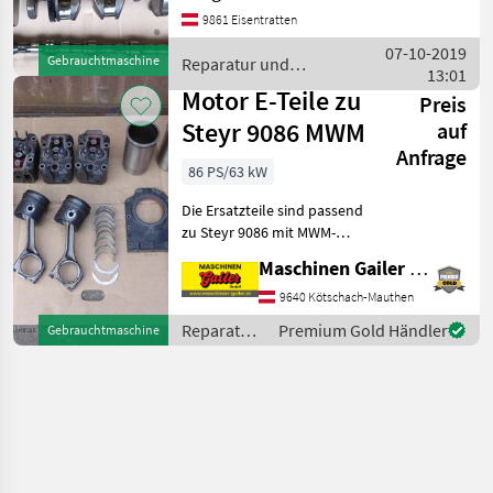
Pleuel Verkauft!! Pleuel 3x
9861 Eisentratten
300, - Nockenwelle 50, -
excl. Preise Re
07-10-2019
Gebrauchtmaschine
Reparatur und
13:01
Ersatzteile / Steyr
Motor E-Teile zu
Preis
Steyr 9086 MWM
auf
Anfrage
86 PS/63 kW
Die Ersatzteile sind passend
zu Steyr 9086 mit MWM-
Motor. Es sind vorhanden:
Maschinen Gailer GmbH
4x Zylinderkopf komplett,
3x Büchsen, 3x Kolben
9640 Kötschach-Mauthen
komplett, 2x
Reparatur
Premium Gold Händler
Gebrauchtmaschine
Motorölpumpe, 3x Gleitlage
und
Ersatzteile
/ Steyr