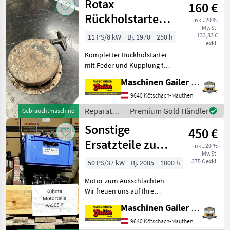
Rotax
160 €
Ersatzteile
/ Deutz
Rückholstarter
inkl. 20 %
Fahr
MwSt.
komplett
133,33 €
11 PS/8 kW
Bj. 1970
250 h
exkl.
Art.Nr.: 7997410
Kompletter Rückholstarter
mit Feder und Kupplung für
einen Rotax Motor,
Maschinen Gailer GmbH
Artikelnummer 7997410.
Wir freuen uns auf Ihre
9640 Kötschach-Mauthen
Anfrage! Reparatur und
Reparatur
Premium Gold Händler
Gebrauchtmaschine
Ersatzteile Verbrenn
und
Sonstige
450 €
Ersatzteile
/ Rotax
Ersatzteile zu
inkl. 20 %
MwSt.
Kubota V1505-E
375 € exkl.
50 PS/37 kW
Bj. 2005
1000 h
Diesel Motor
Motor zum Ausschlachten
Wir freuen uns auf Ihre
Anfrage! Reparatur und
Maschinen Gailer GmbH
Ersatzteile
Verbrennungsmotoren
9640 Kötschach-Mauthen