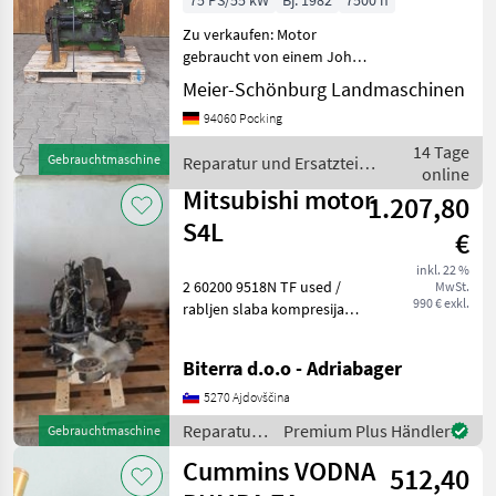
75 PS/55 kW
Bj. 1982
7500 h
Zu verkaufen: Motor
gebraucht von einem John
Deere 2040 Passt in 1640,
Meier-Schönburg Landmaschinen
2040, 2250, 2450. Passt
94060 Pocking
teilweise auch in 2140, 2250,
2650, 2850 Wir sind Händler
14 Tage
Gebrauchtmaschine
Reparatur und Ersatzteile
und R
online
/ John Deere
Mitsubishi motor
1.207,80
S4L
€
inkl. 22 %
2 60200 9518N TF used /
MwSt.
990 € exkl.
rabljen slaba kompresija
Reparatur und Ersatzteile
Verbrennungsmotoren
Biterra d.o.o - Adriabager
5270 Ajdovščina
Reparatur
Premium Plus Händler
Gebrauchtmaschine
und
Cummins VODNA
512,40
Ersatzteile