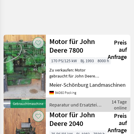
Motor für John
Preis
Deere 7800
auf
Anfrage
170 PS/125 kW
Bj. 1993
8000 h
Zu verkaufen: Motor
gebraucht für John Deere
7800 Wir sind Händler,
Meier-Schönburg Landmaschinen
Reparaturwerkstatt speziell
94060 Pocking
für JohnDeere Traktoren an
der österreichischen Grenze
14 Tage
Gebrauchtmaschine
Reparatur und Ersatzteile
Tausende n
online
/ John Deere
Motor für John
Preis
Deere 2040
auf
Anfrage