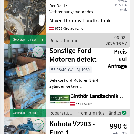
MwSt.
19.500 €
Der Deutz
exkl.
Verbrennungsmotor des
Modells TCD 2012 L 06 4 V
Maier Thomas Landtechnik
ist ein leistungsstarker
9753 Kleblach/Lind
Motor, der mit einer
beeindruckenden Leistung
06-08-
Gebrauchtmaschine
Reparatur und
von 165 PS ausgestattet ist.
2025 16:57
Ersatzteile / Deutz Fahr
Dieser
Sonstige Ford
Preis
Motoren defekt
auf
Anfrage
55 PS/40 kW
Bj. 1980
Defekte Ford Motoren 3 & 4
Zylinder weitere
gebrauchte Ford Teile auf
Ginthör Landtechnik GmbH
Lager sofort verfügbar
Reparatur und Ersatzteile
4351 Saxen
Verbrennungsmotoren
Reparatur
Premium Plus Händler
Gebrauchtmaschine
und
Kubota V2203 -
990 €
Ersatzteile
/ Sonstige
Euro 1
inkl. 13%