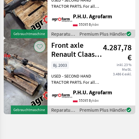
TRACTOR PARTS. For all
parts call us or send
P.H.U. Agrofarm
message by e-mail either
whatsapp. TRAKTOR -
55095 Byków
SCHLEPPER ERSATZTEILE.
Reparatur
Premium Plus Händler
Gebrauchtmaschine
Bei weiteren fragen
und
Front axle
kontaktieren
4.287,78
Ersatzteile
/ Renault
Renault Claas
€
Ares 556
Bj. 2003
inkl. 23 %
MwSt.
3.486 € exkl.
USED - SECOND HAND
TRACTOR PARTS. For all
parts call us or send
P.H.U. Agrofarm
message by e-mail either
whatsapp. TRAKTOR -
55095 Byków
SCHLEPPER ERSATZTEILE.
Reparatur
Premium Plus Händler
Gebrauchtmaschine
Bei weiteren fragen
und
kontaktieren
Ersatzteile
/ Renault