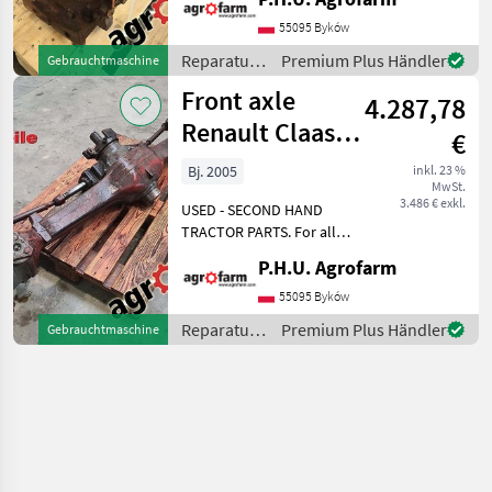
message by e-mail either
whatsapp. TRAKTOR -
55095 Byków
SCHLEPPER ERSATZTEILE.
Reparatur
Premium Plus Händler
Gebrauchtmaschine
Bei weiteren fragen
und
Front axle
kontaktieren
4.287,78
Ersatzteile
/ Renault
Renault Claas
€
Ares 556
Bj. 2005
inkl. 23 %
MwSt.
3.486 € exkl.
USED - SECOND HAND
TRACTOR PARTS. For all
parts call us or send
P.H.U. Agrofarm
message by e-mail either
whatsapp. TRAKTOR -
55095 Byków
SCHLEPPER ERSATZTEILE.
Reparatur
Premium Plus Händler
Gebrauchtmaschine
Bei weiteren fragen
und
kontaktieren
Ersatzteile
/ Renault