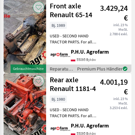
und
Front axle
kontaktieren
3.429,24
Ersatzteile
/ Renault
Renault 65-14
€
Bj. 1989
inkl. 23 %
MwSt.
2.788 € exkl.
USED - SECOND HAND
TRACTOR PARTS. For all
parts call us or send
P.H.U. Agrofarm
message by e-mail either
whatsapp. TRAKTOR -
55095 Byków
SCHLEPPER ERSATZTEILE.
Reparatur
Premium Plus Händler
Gebrauchtmaschine
Bei weiteren fragen
und
Rear axle
kontaktieren
4.001,19
Ersatzteile
/ Renault
Renault 1181-4
€
Bj. 1980
inkl. 23 %
MwSt.
3.253 € exkl.
USED - SECOND HAND
TRACTOR PARTS. For all
parts call us or send
P.H.U. Agrofarm
message by e-mail either
whatsapp. TRAKTOR -
55095 Byków