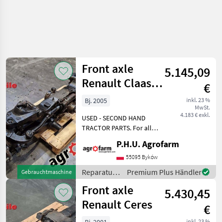
Front axle
5.145,09
Renault Claas
€
Carraro 20.29 SI
Bj. 2005
inkl. 23 %
MwSt.
4.183 € exkl.
USED - SECOND HAND
TRACTOR PARTS. For all
parts call us or send
P.H.U. Agrofarm
message by e-mail either
whatsapp. TRAKTOR -
55095 Byków
SCHLEPPER ERSATZTEILE.
Reparatur
Premium Plus Händler
Gebrauchtmaschine
Bei weiteren fragen
und
Front axle
kontaktieren
5.430,45
Ersatzteile
/ Renault
Renault Ceres
€
inkl. 23 %