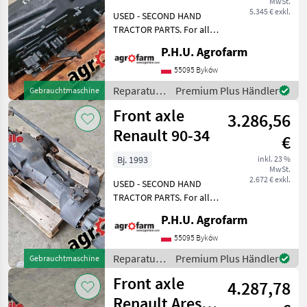
MwSt.
RZ
5.345 € exkl.
USED - SECOND HAND
TRACTOR PARTS. For all
parts call us or send
P.H.U. Agrofarm
message by e-mail either
whatsapp. TRAKTOR -
55095 Byków
SCHLEPPER ERSATZTEILE.
Reparatur
Premium Plus Händler
Gebrauchtmaschine
Bei weiteren fragen
und
Front axle
kontaktieren
3.286,56
Ersatzteile
/ Renault
Renault 90-34
€
Bj. 1993
inkl. 23 %
MwSt.
2.672 € exkl.
USED - SECOND HAND
TRACTOR PARTS. For all
parts call us or send
P.H.U. Agrofarm
message by e-mail either
whatsapp. TRAKTOR -
55095 Byków
SCHLEPPER ERSATZTEILE.
Reparatur
Premium Plus Händler
Gebrauchtmaschine
Bei weiteren fragen
und
Front axle
kontaktieren
4.287,78
Ersatzteile
/ Renault
Renault Ares