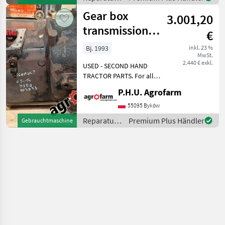
Bei weiteren fragen
und
Gear box
kontaktieren
3.001,20
Ersatzteile
/ Renault
transmission
€
Renault 75-34
Bj. 1993
inkl. 23 %
MwSt.
2.440 € exkl.
USED - SECOND HAND
TRACTOR PARTS. For all
parts call us or send
P.H.U. Agrofarm
message by e-mail either
whatsapp. TRAKTOR -
55095 Byków
SCHLEPPER ERSATZTEILE.
Reparatur
Premium Plus Händler
Gebrauchtmaschine
Bei weiteren fragen
und
kontaktieren
Ersatzteile
/ Renault