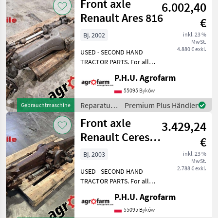
Front axle
kontaktieren
6.002,40
Ersatzteile
/ Renault
Renault Ares 816
€
Bj. 2002
inkl. 23 %
MwSt.
4.880 € exkl.
USED - SECOND HAND
TRACTOR PARTS. For all
parts call us or send
P.H.U. Agrofarm
message by e-mail either
whatsapp. TRAKTOR -
55095 Byków
SCHLEPPER ERSATZTEILE.
Reparatur
Premium Plus Händler
Gebrauchtmaschine
Bei weiteren fragen
und
Front axle
kontaktieren
3.429,24
Ersatzteile
/ Renault
Renault Ceres
€
345
Bj. 2003
inkl. 23 %
MwSt.
2.788 € exkl.
USED - SECOND HAND
TRACTOR PARTS. For all
parts call us or send
P.H.U. Agrofarm
message by e-mail either
whatsapp. TRAKTOR -
55095 Byków