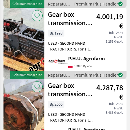
SCHLEPPER ERSATZTEILE.
Reparatur
Premium Plus Händler
Gebrauchtmaschine
Bei weiteren fragen
und
Gear box
kontaktieren
4.001,19
Ersatzteile
/ Renault
transmission
€
rear axle
Bj. 1993
inkl. 23 %
MwSt.
Renault 75-34
3.253 € exkl.
USED - SECOND HAND
TRACTOR PARTS. For all
parts call us or send
P.H.U. Agrofarm
message by e-mail either
whatsapp. TRAKTOR -
55095 Byków
SCHLEPPER ERSATZTEILE.
Reparatur
Premium Plus Händler
Gebrauchtmaschine
Bei weiteren fragen
und
Gear box
kontaktieren
4.287,78
Ersatzteile
/ Renault
transmission
€
Renault Ares 566
Bj. 2005
inkl. 23 %
MwSt.
3.486 € exkl.
USED - SECOND HAND
TRACTOR PARTS. For all
parts call us or send
P.H.U. Agrofarm