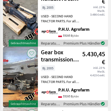
€
Claas Carraro
Bj. 2005
inkl. 23 %
MwSt.
20.22
3.486 € exkl.
USED - SECOND HAND
TRACTOR PARTS. For all
parts call us or send
P.H.U. Agrofarm
message by e-mail either
whatsapp. TRAKTOR -
55095 Byków
SCHLEPPER ERSATZTEILE.
Reparatur
Premium Plus Händler
Gebrauchtmaschine
Bei weiteren fragen
und
Gear box
kontaktieren
5.430,45
Ersatzteile
/ Renault
transmission
€
Renault Ares 546
Bj. 2005
inkl. 23 %
MwSt.
4.415 € exkl.
USED - SECOND HAND
TRACTOR PARTS. For all
parts call us or send
P.H.U. Agrofarm
message by e-mail either
whatsapp. TRAKTOR -
55095 Byków
SCHLEPPER ERSATZTEILE.
Reparatur
Premium Plus Händler
Gebrauchtmaschine
Bei weiteren fragen
und