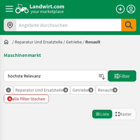
Angebote durchsuchen
/
Reparatur Und Ersatzteile
/
Getriebe
/
Renault
Maschinenmarkt
So wird auf Landwirt.com sortiert
Filter
x
x
x
x
Reparatur Und Ersatzteile
Getriebe
Renault
x
alle Filter löschen
Liste
Raster