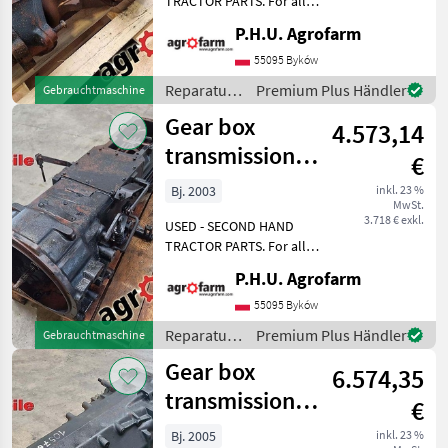
TRACTOR PARTS. For all
New Holland
parts call us or send
P.H.U. Agrofarm
message by e-mail either
Massey Ferguson
whatsapp. TRAKTOR -
55095 Byków
SCHLEPPER ERSATZTEILE.
Reparatur
Premium Plus Händler
Gebrauchtmaschine
Bei weiteren fragen
John Deere
und
Gear box
kontaktieren
4.573,14
Ersatzteile
Deutz-Fahr
/ Renault
transmission
€
Renault Ceres
Fendt
Bj. 2003
inkl. 23 %
MwSt.
Cergos
3.718 € exkl.
USED - SECOND HAND
Alle 18
TRACTOR PARTS. For all
anzeigen
parts call us or send
P.H.U. Agrofarm
message by e-mail either
MARKTPLATZ
whatsapp. TRAKTOR -
55095 Byków
Marktplatz
Händlerangebote
Kleinanzeigen
SCHLEPPER ERSATZTEILE.
Reparatur
Premium Plus Händler
Gebrauchtmaschine
Bei weiteren fragen
und
Gear box
kontaktieren
6.574,35
Ersatzteile
/ Renault
transmission
€
Renault Ares 656
Bj. 2005
inkl. 23 %