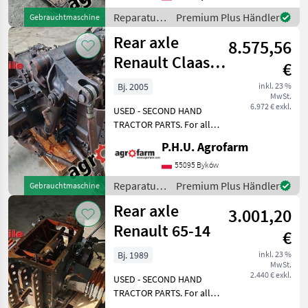
SCHLEPPER ERSATZTEILE.
Reparatur
Premium Plus Händler
Gebrauchtmaschine
Bei weiteren fragen
und
Rear axle
kontaktieren
8.575,56
Ersatzteile
/ Renault
Renault Claas
€
Ares 816
Bj. 2005
inkl. 23 %
MwSt.
6.972 € exkl.
USED - SECOND HAND
TRACTOR PARTS. For all
parts call us or send
P.H.U. Agrofarm
message by e-mail either
whatsapp. TRAKTOR -
55095 Byków
SCHLEPPER ERSATZTEILE.
Reparatur
Premium Plus Händler
Gebrauchtmaschine
Bei weiteren fragen
und
Rear axle
kontaktieren
3.001,20
Ersatzteile
/ Renault
Renault 65-14
€
Bj. 1989
inkl. 23 %
MwSt.
2.440 € exkl.
USED - SECOND HAND
TRACTOR PARTS. For all
parts call us or send