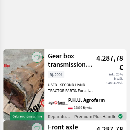
Gear box
4.287,78
transmission
€
Renault Ares 610
Bj. 2001
inkl. 23 %
MwSt.
3.486 € exkl.
USED - SECOND HAND
TRACTOR PARTS. For all
parts call us or send
P.H.U. Agrofarm
message by e-mail either
whatsapp. TRAKTOR -
55095 Byków
SCHLEPPER ERSATZTEILE.
Reparatur
Premium Plus Händler
Gebrauchtmaschine
Bei weiteren fragen
und
Front axle
kontaktieren
4.287,78
Ersatzteile