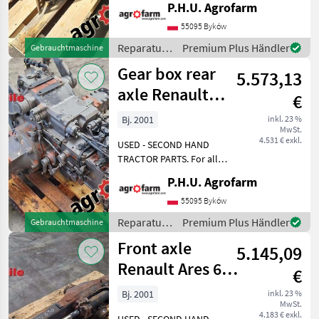
P.H.U. Agrofarm
message by e-mail either
whatsapp. TRAKTOR -
55095 Byków
SCHLEPPER ERSATZTEILE.
Reparatur
Premium Plus Händler
Gebrauchtmaschine
Bei weiteren fragen
und
Gear box rear
kontaktieren
5.573,13
Ersatzteile
/ Renault
axle Renault
€
Fructus 130
Bj. 2001
inkl. 23 %
MwSt.
4.531 € exkl.
USED - SECOND HAND
TRACTOR PARTS. For all
parts call us or send
P.H.U. Agrofarm
message by e-mail either
whatsapp. TRAKTOR -
55095 Byków
SCHLEPPER ERSATZTEILE.
Reparatur
Premium Plus Händler
Gebrauchtmaschine
Bei weiteren fragen
und
Front axle
kontaktieren
5.145,09
Ersatzteile
/ Renault
Renault Ares 630
€
Carraro 20.22
Bj. 2001
inkl. 23 %
MwSt.
4.183 € exkl.
USED - SECOND HAND