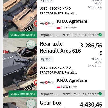
Bj. 2001
MwSt.
4.415 € exkl.
USED - SECOND HAND
TRACTOR PARTS. For all
parts call us or send
P.H.U. Agrofarm
message by e-mail either
whatsapp. TRAKTOR -
55095 Byków
SCHLEPPER ERSATZTEILE.
Reparatur
Premium Plus Händler
Gebrauchtmaschine
Bei weiteren fragen
und
Rear axle
kontaktieren
3.286,56
Ersatzteile
/ Renault
Renault Ares 616
€
Bj. 2005
inkl. 23 %
MwSt.
2.672 € exkl.
USED - SECOND HAND
TRACTOR PARTS. For all
parts call us or send
P.H.U. Agrofarm
message by e-mail either
whatsapp. TRAKTOR -
55095 Byków
SCHLEPPER ERSATZTEILE.
Reparatur
Premium Plus Händler
Gebrauchtmaschine
Bei weiteren fragen
und
Gear box
kontaktieren
4.430,46
Ersatzteile