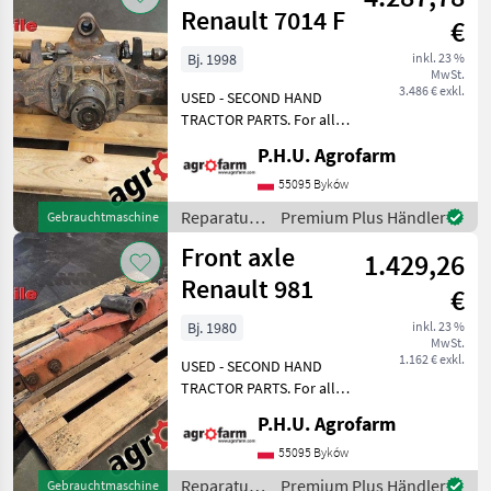
/ Renault
Renault 7014 F
€
Bj. 1998
inkl. 23 %
MwSt.
3.486 € exkl.
USED - SECOND HAND
TRACTOR PARTS. For all
parts call us or send
P.H.U. Agrofarm
message by e-mail either
whatsapp. TRAKTOR -
55095 Byków
SCHLEPPER ERSATZTEILE.
Reparatur
Premium Plus Händler
Gebrauchtmaschine
Bei weiteren fragen
und
Front axle
kontaktieren
1.429,26
Ersatzteile
/ Renault
Renault 981
€
Bj. 1980
inkl. 23 %
MwSt.
1.162 € exkl.
USED - SECOND HAND
TRACTOR PARTS. For all
parts call us or send
P.H.U. Agrofarm
message by e-mail either
whatsapp. TRAKTOR -
55095 Byków
SCHLEPPER ERSATZTEILE.
Reparatur
Premium Plus Händler
Gebrauchtmaschine