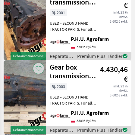
/ Renault
transmission
€
Renault Claas
Bj. 2001
inkl. 23 %
MwSt.
Ares 630
3.602 € exkl.
USED - SECOND HAND
TRACTOR PARTS. For all
parts call us or send
P.H.U. Agrofarm
message by e-mail either
whatsapp. TRAKTOR -
55095 Byków
SCHLEPPER ERSATZTEILE.
Reparatur
Premium Plus Händler
Gebrauchtmaschine
Bei weiteren fragen
und
Gear box
kontaktieren
4.430,46
Ersatzteile
/ Renault
transmission
€
Renault Ares 556
Bj. 2003
inkl. 23 %
MwSt.
RZ
3.602 € exkl.
USED - SECOND HAND
TRACTOR PARTS. For all
parts call us or send
P.H.U. Agrofarm
message by e-mail either
whatsapp. TRAKTOR -
55095 Byków
SCHLEPPER ERSATZTEILE.
Reparatur
Premium Plus Händler
Gebrauchtmaschine
Bei weiteren fragen