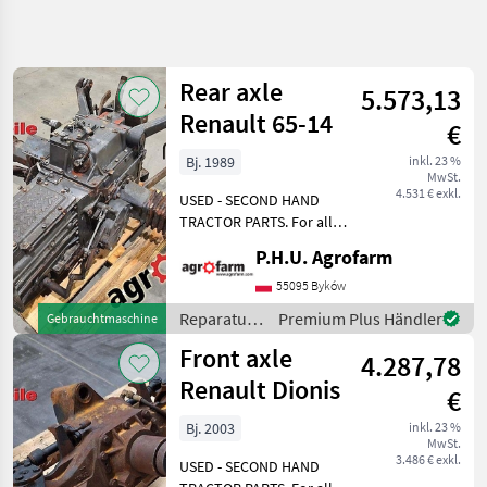
Suche
verfeinern
Rear axle
5.573,13
Kategorie
Land
Filter
4
Renault 65-14
€
28
Bj. 1989
inkl. 23 %
AKTUELLER
Zurücksetzen
Ergebnisse
MwSt.
PFAD
4.531 € exkl.
anzeigen
USED - SECOND HAND
Landtechnik
TRACTOR PARTS. For all
parts call us or send
Reparatur
P.H.U. Agrofarm
message by e-mail either
Und
Ersatzteile
whatsapp. TRAKTOR -
55095 Byków
SCHLEPPER ERSATZTEILE.
Getriebe
Reparatur
Premium Plus Händler
Gebrauchtmaschine
Bei weiteren fragen
und
Renault
Front axle
kontaktieren
4.287,78
Ersatzteile
/ Renault
Renault Dionis
KATEGORIE
€
WÄHLEN
Bj. 2003
inkl. 23 %
MwSt.
Renault
3.486 € exkl.
USED - SECOND HAND