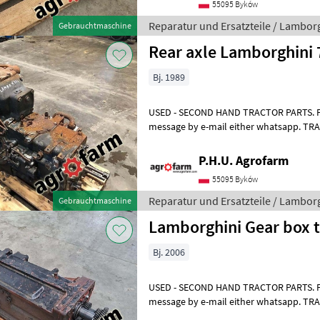
55095 Byków
Reparatur und Ersatzteile / Lambor
Gebrauchtmaschine
Rear axle Lamborghini 
Bj. 1989
USED - SECOND HAND TRACTOR PARTS. For 
message by e-mail either whatsapp. T
ERSATZTEILE. Bei weiteren fragen konta
P.H.U. Agrofarm
55095 Byków
Reparatur und Ersatzteile / Lambor
Gebrauchtmaschine
Lamborghini Gear box t
Bj. 2006
USED - SECOND HAND TRACTOR PARTS. For 
message by e-mail either whatsapp. T
ERSATZTEILE. Bei weiteren fragen konta