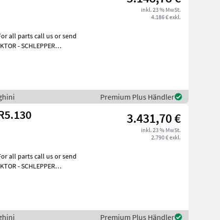
inkl. 23 % MwSt.
4.186 € exkl.
all parts call us or send
RAKTOR - SCHLEPPER
ktieren
ghini
Premium Plus Händler
R5.130
3.431,70 €
inkl. 23 % MwSt.
2.790 € exkl.
all parts call us or send
RAKTOR - SCHLEPPER
ktieren
ghini
Premium Plus Händler