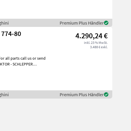
ghini
Premium Plus Händler
 774-80
4.290,24 €
inkl. 23 % MwSt.
3.488 € exkl.
all parts call us or send
RAKTOR - SCHLEPPER
ktieren
ghini
Premium Plus Händler