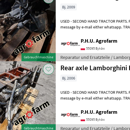
Bj. 2009
USED - SECOND HAND TRACTOR PARTS. For 
message by e-mail either whatsapp. T
ERSATZTEILE. Bei weiteren fragen konta
P.H.U. Agrofarm
55095 Byków
Reparatur und Ersatzteile / Lambor
Gebrauchtmaschine
Rear axle Lamborghini 
Bj. 2006
USED - SECOND HAND TRACTOR PARTS. For 
message by e-mail either whatsapp. T
ERSATZTEILE. Bei weiteren fragen konta
P.H.U. Agrofarm
55095 Byków
Reparatur und Ersatzteile / Lambor
Gebrauchtmaschine