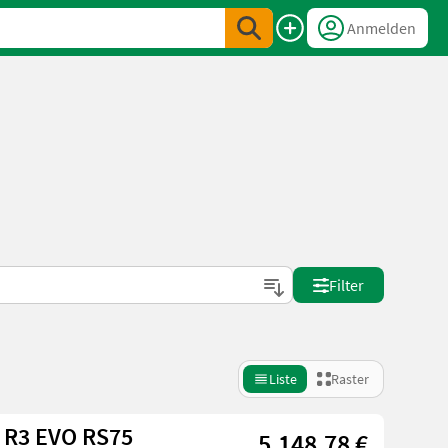
Anmelden
Filter
Liste
Raster
i R3 EVO RS75
5.148,78 €