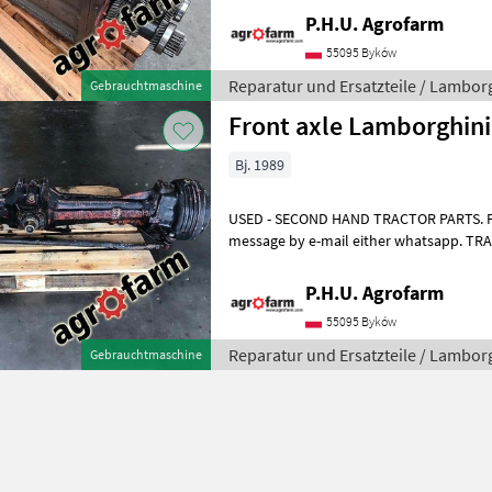
P.H.U. Agrofarm
55095 Byków
Reparatur und Ersatzteile / Lambor
Gebrauchtmaschine
Front axle Lamborghini
Bj. 1989
USED - SECOND HAND TRACTOR PARTS. For 
message by e-mail either whatsapp. T
ERSATZTEILE. Bei weiteren fragen konta
P.H.U. Agrofarm
55095 Byków
Reparatur und Ersatzteile / Lambor
Gebrauchtmaschine