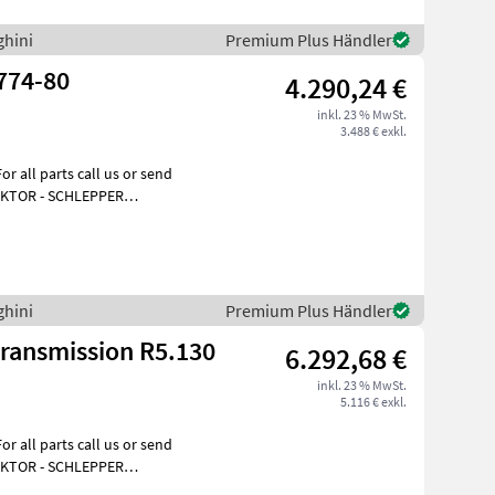
ghini
Premium Plus Händler
774-80
4.290,24 €
inkl. 23 % MwSt.
3.488 € exkl.
all parts call us or send
RAKTOR - SCHLEPPER
ktieren
ghini
Premium Plus Händler
ransmission R5.130
6.292,68 €
inkl. 23 % MwSt.
5.116 € exkl.
all parts call us or send
RAKTOR - SCHLEPPER
ktieren