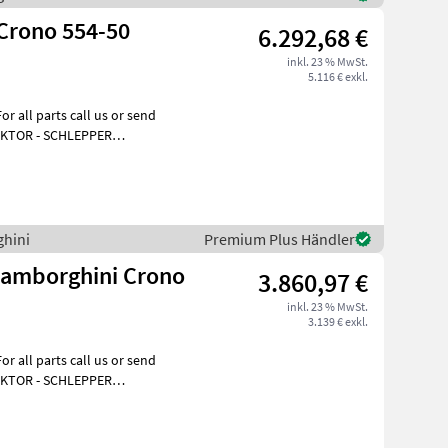
Crono 554-50
6.292,68 €
inkl. 23 % MwSt.
5.116 € exkl.
all parts call us or send
RAKTOR - SCHLEPPER
ktieren
ghini
Premium Plus Händler
Lamborghini Crono
3.860,97 €
inkl. 23 % MwSt.
3.139 € exkl.
all parts call us or send
RAKTOR - SCHLEPPER
ktieren