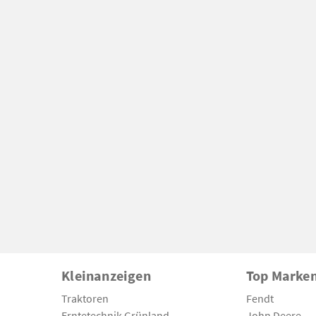
Kleinanzeigen
Top Marke
Traktoren
Fendt
Erntetechnik Grünland
John Deere