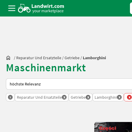
/
Reparatur Und Ersatzteile
/
Getriebe
/
Lamborghini
Maschinenmarkt
So wird auf Landwirt.com sortiert
x
x
x
x
x
Reparatur Und Ersatzteile
Getriebe
Lamborghini