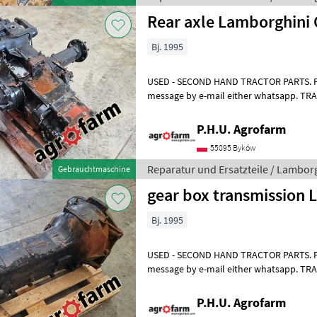
Rear axle Lamborghini 
Bj. 1995
USED - SECOND HAND TRACTOR PARTS. For 
message by e-mail either whatsapp. T
ERSATZTEILE. Bei weiteren fragen konta
P.H.U. Agrofarm
55095 Byków
Reparatur und Ersatzteile / Lambor
Gebrauchtmaschine
gear box transmission 
Bj. 1995
USED - SECOND HAND TRACTOR PARTS. For 
message by e-mail either whatsapp. T
ERSATZTEILE. Bei weiteren fragen konta
P.H.U. Agrofarm