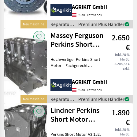
Unser hochwertiger
AGRIKIT GmbH
Kupplungssatz eignet sich
ideal für die fachgerechte
3950 Dietmanns
Reparatur oder
Reparatur
Premium Plus Händler
Neumaschine
Instandsetzung d
und
Massey Ferguson
2.650
Ersatzteile
/ Steyr
Perkins Short
€
Motor A4.236,
inkl. 20 %
Hochwertiger Perkins Short
MwSt.
AT4.236 & A4.248
2.208,33 €
Motor – Fachgerecht
exkl.
aufgebaut nach
Werksvorschrift Unser
AGRIKIT GmbH
Perkins Short Motor ist die
ideale Lösung für eine
3950 Dietmanns
professionelle
Reparatur
Premium Plus Händler
Neumaschine
Motorinstand
und
Lindner Perkins
1.890
Ersatzteile
/ Massey
Short Motor
€
Ferguson
A3.152, AD3.152
inkl. 20 %
Perkins Short Motor A3.152,
MwSt.
& AT3.152