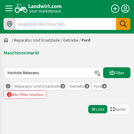
Angebote durchsuchen
/
Reparatur Und Ersatzteile
/
Getriebe
/
Ford
Maschinenmarkt
So wird auf Landwirt.com sortiert
Filter
x
x
x
x
Reparatur Und Ersatzteile
Getriebe
Ford
x
alle Filter löschen
Liste
Raster