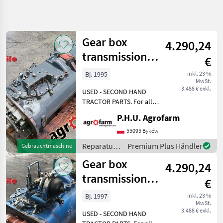
Suche
verfeinern
Gear box
4.290,24
Kategorie
Land
Filter
4
transmission
€
Ford 5640
2
Bj. 1995
inkl. 23 %
AKTUELLER
Zurücksetzen
Ergebnisse
MwSt.
PFAD
3.488 € exkl.
anzeigen
USED - SECOND HAND
Landtechnik
TRACTOR PARTS. For all
parts call us or send
Reparatur
P.H.U. Agrofarm
message by e-mail either
Und
Ersatzteile
whatsapp. TRAKTOR -
55095 Byków
SCHLEPPER ERSATZTEILE.
Getriebe
Reparatur
Premium Plus Händler
Gebrauchtmaschine
Bei weiteren fragen
und
Ford
Gear box
kontaktieren
4.290,24
Ersatzteile
/ Ford
transmission
KATEGORIE
€
WÄHLEN
Ford 7840
Bj. 1997
inkl. 23 %
MwSt.
Ford
3.488 € exkl.
USED - SECOND HAND