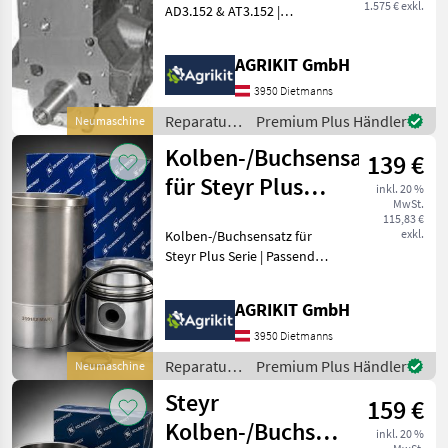
1.575 € exkl.
AD3.152 & AT3.152 |
Passend für Massey
Ferguson, Lindner &
AGRIKIT GmbH
Landini sowie weitere
Modelle. Hochwertiger
3950 Dietmanns
Perkins Short Motor –
Reparatur
Premium Plus Händler
Neumaschine
Fachgerecht
und
Kolben-/Buchsensatz
139 €
Ersatzteile
/ Lindner
für Steyr Plus
inkl. 20 %
MwSt.
Serie
115,83 €
exkl.
Kolben-/Buchsensatz für
Steyr Plus Serie | Passend
für Steyr Plus 40, 50, 60,
540, 545, 548, 650, 658, 760
AGRIKIT GmbH
& 768 Hochwertiger
Kolben-/Buchsensatz für
3950 Dietmanns
Steyr Plus Tra
Reparatur
Premium Plus Händler
Neumaschine
und
Steyr
159 €
Ersatzteile
/ Steyr
Kolben-/Buchsensatz
inkl. 20 %