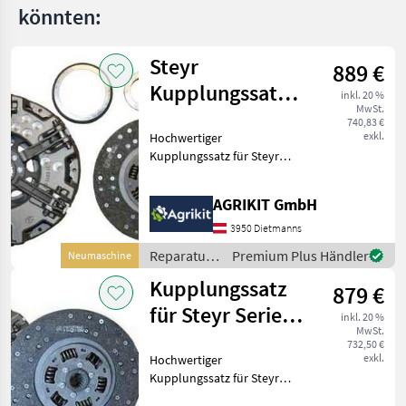
könnten:
Steyr
889 €
Kupplungssatz
inkl. 20 %
MwSt.
mit BCC-
740,83 €
exkl.
Hochwertiger
Kupplungsscheibe
Kupplungssatz für Steyr
und Lindner Traktoren
Unser hochwertiger
AGRIKIT GmbH
Kupplungssatz eignet sich
ideal für die fachgerechte
3950 Dietmanns
Reparatur oder
Reparatur
Premium Plus Händler
Neumaschine
Instandsetzung d
und
Kupplungssatz
879 €
Ersatzteile
/ Steyr
für Steyr Serie
inkl. 20 %
MwSt.
900 & Lindner
732,50 €
exkl.
Hochwertiger
Geot
Kupplungssatz für Steyr
und Lindner Traktoren