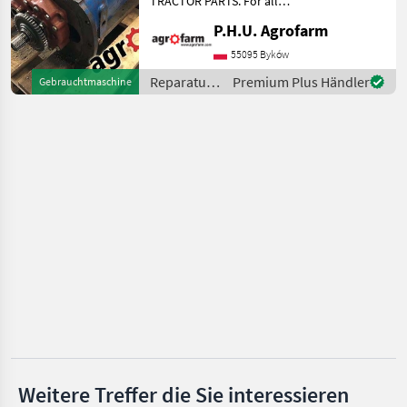
TRACTOR PARTS. For all
New Holland
parts call us or send
P.H.U. Agrofarm
message by e-mail either
John Deere
whatsapp. TRAKTOR -
55095 Byków
SCHLEPPER ERSATZTEILE.
Reparatur
Premium Plus Händler
Gebrauchtmaschine
Bei weiteren fragen
Massey Ferguson
und
kontaktieren
Ersatzteile
Renault
/ Ford
Deutz-Fahr
Alle 18
anzeigen
MARKTPLATZ
Marktplatz
Händlerangebote
Kleinanzeigen
Weitere Treffer die Sie interessieren