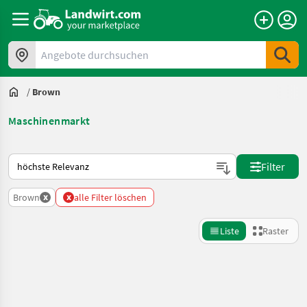
Angebote durchsuchen
/
Brown
Maschinenmarkt
So wird auf Landwirt.com sortiert
Filter
x
x
Brown
alle Filter löschen
Liste
Raster
Suche