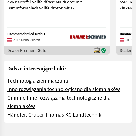
AVR Kartoffel-Vollfeldfräse MultiForce mit
AVR Frontfräse 
Dammformblech Vollfeldrotor mit 12
Zinken (
Hammerschmied GmbH
Hammers
2013 Górna Austria
2013 G
Dealer Premium Gold
Dealer 
Dalsze interesujące linki:
Technologia ziemniaczana
Inne rozwiązania technologiczne dla ziemniaków
Grimme Inne rozwiązania technologiczne dla
ziemniaków
Händler: Gruber Thomas KG Landtechnik