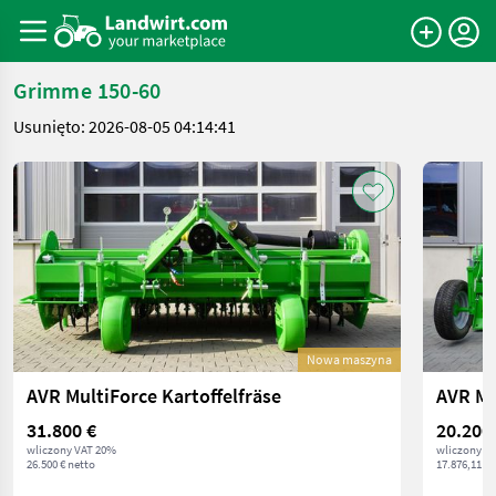
Grimme 150-60
Usunięto: 2026-08-05 04:14:41
Nowa maszyna
AVR MultiForce Kartoffelfräse
AVR Mu
31.800 €
20.200
wliczony VAT 20%
wliczony V
26.500 € netto
17.876,11 € 