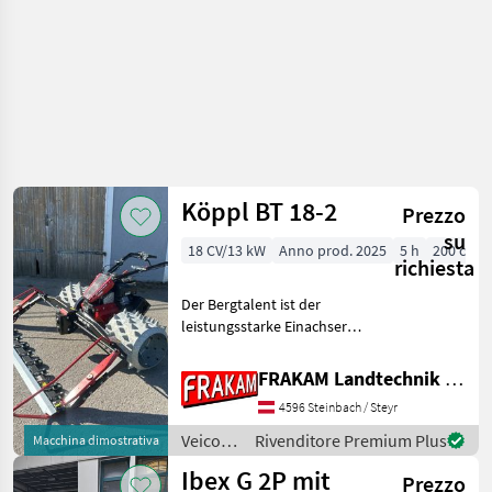
Reform
Köppl BT 18-2
Prezzo
su
18 CV/13 kW
Anno prod. 2025
5 h
200 cm
richiesta
Der Bergtalent ist der
leistungsstarke Einachser
für extremste
Einsatzgebiete. Dank
FRAKAM Landtechnik GmbH
tiefstem Schwerpunkt und
4596 Steinbach / Steyr
extra breiter Achse mit viel
Bodenfreiheit und speziell
Veicoli
Rivenditore Premium Plus
Macchina dimostrativa
agricoli
Ibex G 2P mit
Prezzo
a