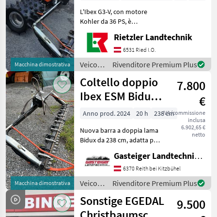
L'Ibex G3-V, con motore
Kohler da 36 PS, è
disponibile presso la nostra
Rietzler Landtechnik
sede per una dimostrazione
Set di illuminazione
6531 Ried I.O.
anteriore: 2 fari a LED
Veicoli
Rivenditore Premium Plus
Macchina dimostrativa
Illuminazione vano
agricoli
Coltello doppio
7.800
a
motore
Ibex ESM Bidux
€
/ Ibex
238
Anno prod. 2024
20 h
238 cm
IVA/commissione
inclusa
6.902,65 €
Nuova barra a doppia lama
netto
Bidux da 238 cm, adatta per
stambecchi. 2 set di lame.
Gasteiger Landtechnik GmbH
Altri accessori non sono un
problema!!!!! Doppia lama
6370 Reith bei Kitzbühel
Veicoli agricoli a motore
Veicoli
Rivenditore Premium Plus
Macchina dimostrativa
Moto
agricoli
Sonstige EGEDAL
9.500
a
motore
Christbaumschneider