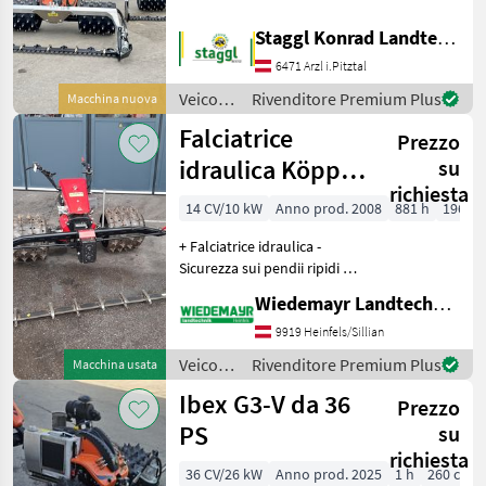
Baujahr: 2025
NEUMASCHINE -
Staggl Konrad Landtechnik Oberland
VOLLAUSSTATTUNG - 23 PS
6471 Arzl i.Pitztal
Vanguard Motor -
hydraulische
Veicoli
Rivenditore Premium Plus
Macchina nuova
Achsverschiebung 350mm (
agricoli
Falciatrice
Verstellzeit ca. 7 sec.)
Prezzo
a
motore
idraulica Köppl
su
/ Ibex
richiesta
BT 14
14 CV/10 kW
Anno prod. 2008
881 h
196 c
+ Falciatrice idraulica -
Sicurezza sui pendii ripidi +
Motore a 4 tempi con 1
Wiedemayr Landtechnik GmbH
cilindro + Marcia avanti e
indietro commutabile
9919 Heinfels/Sillian
tramite comoda manopola
Veicoli
Rivenditore Premium Plus
Macchina usata
girevole + Dis
agricoli
Ibex G3-V da 36
Prezzo
a
motore
PS
su
/ Köppl
richiesta
36 CV/26 kW
Anno prod. 2025
1 h
260 cm