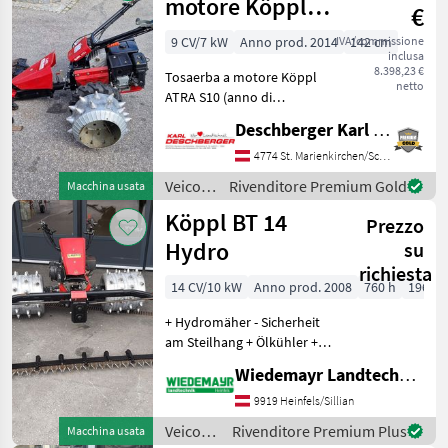
motore
motore Köppl
€
/
ATRA S10
Sonstige
9 CV/7 kW
Anno prod. 2014
IVA/commissione
142 cm
inclusa
8.398,23 €
Tosaerba a motore Köppl
netto
ATRA S10 (anno di
costruzione: 2014) con
Deschberger Karl Landtechnik GesmbH & Co KG
motore a benzina da 6, 6
kW (9 PS), trasmissione
4774 St. Marienkirchen/Schärding
idraulica a variazione
Veicoli
Rivenditore Premium Gold
Macchina usata
continua, ruota combinata
agricoli
Köppl BT 14
con
Prezzo
a
motore
Hydro
su
/ Köppl
richiesta
14 CV/10 kW
Anno prod. 2008
760 h
196 c
+ Hydromäher - Sicherheit
am Steilhang + Ölkühler +
4-Takt Motor mit 1 Zylinder
Wiedemayr Landtechnik GmbH
+ Vor und Rückwärtsfahrt
mittels komfortabler
9919 Heinfels/Sillian
Drehgriff schaltbar +
Veicoli
Rivenditore Premium Plus
Macchina usata
Lenkbremseinr