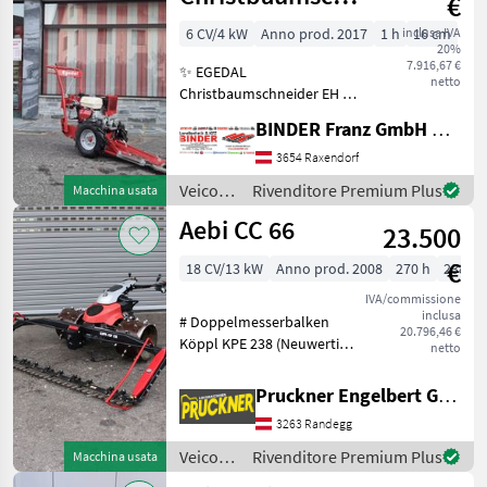
€
/ Ibex
EH 2
6 CV/4 kW
Anno prod. 2017
1 h
inclusa IVA
16 cm
20%
7.916,67 €
✨ EGEDAL
netto
Christbaumschneider EH 2
✔️ oder auch
BINDER Franz GmbH & CoKG
Weihnachtsbaumschneider
✔️ lagernde
3654 Raxendorf
Ausstellungsmaschine ✔️ in
Veicoli
Rivenditore Premium Plus
Macchina usata
serienmäßiger Ausführung
agricoli
Aebi CC 66
✔️ E2H Basismaschine ✔️ R
23.500
a
motore
€
18 CV/13 kW
Anno prod. 2008
270 h
238 c
/
Sonstige
IVA/commissione
inclusa
# Doppelmesserbalken
20.796,46 €
Köppl KPE 238 (Neuwertig!);
netto
Baujahr 2024 # Reserve
Messergarnitur # 18 PS
Pruckner Engelbert GmbH
Motor mit 270
3263 Randegg
Betriebsstunden #
Parkbremse und
Veicoli
Rivenditore Premium Plus
Macchina usata
Radabschaltung # 3-
agricoli