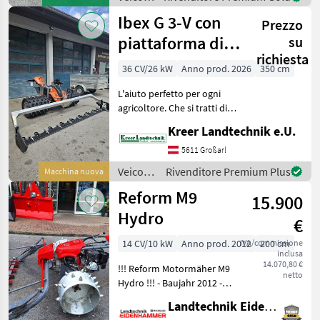
magazzino
agricoli
Ibex G 3-V con
Prezzo
a
motore
piattaforma di
su
/
richiesta
taglio da 3,50 m
Vogel&Noot
36 CV/26 kW
Anno prod. 2026
350 cm
L'aiuto perfetto per ogni
agricoltore. Che si tratti di
pendii ripidi, zone umide o
Kreer Landtechnik e.U.
banchine stradali, i modelli
Ibex G3 sono falciatrici
5611 Großarl
professionali ad alte prest
Veicoli
Rivenditore Premium Plus
Macchina nuova
agricoli
Reform M9
15.900
a
motore
Hydro
€
/ Ibex
14 CV/10 kW
Anno prod. 2012
IVA/commissione
200 cm
inclusa
14.070,80 €
!!! Reform Motormäher M9
netto
Hydro !!! - Baujahr 2012 -
Portalmähwerk 200cm - 3-
Landtechnik Eidenhammer GmbH
reihige Stachelräder - 2