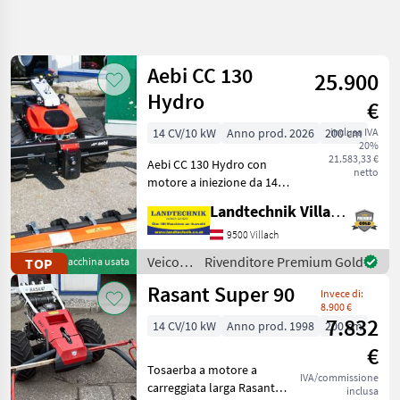
Affina
la
ricerca
Aebi CC 130
25.900
Hydro
€
Categoria
Paese
Filtri
3
14 CV/10 kW
Anno prod. 2026
200 cm
inclusa IVA
20%
Mostra
21.583,33 €
PERCORSO
Aebi CC 130 Hydro con
Reimposta
112
netto
ATTUALE
motore a iniezione da 14
risultati
PS, coppia superiore del
Settore
Landtechnik Villach GmbH
20% rispetto al modello
agricolo
precedente, cambio
9500 Villach
Veicoli
elettrico per il comfort di
Agricoli
Veicoli
Rivenditore Premium Gold
TOP
Macchina usata
A
grandi e piccini, 2 fa
agricoli
Motore
Rasant Super 90
Invece di:
a
Motofalciatrici
8.900 €
motore
7.832
Motofresatrici
14 CV/10 kW
Anno prod. 1998
200 cm
/ Aebi
€
SCEGLI
CATEGORIA
Tosaerba a motore a
IVA/commissione
carreggiata larga Rasant
inclusa