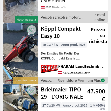
GADY Steiner
Achsverschiebung....
Bergmäher mit
8831 Niederwölz
VOLLausstattung ! Erst 590
3 mesi
Bst drauf Räder und
Veicoli agricoli a motore /
online
Macchina usata
Anbaugeräte könn
Köppl
Köppl Compakt
Prezzo
Easy 10
su
richiesta
10 CV/7 kW
Anno prod. 2026
Der Einstieg für Profis! Der
KÖPPL Compakt Easy ist
das Einstiegsgerät der
FRAKAM Landtechnik GmbH
KÖPPL Hydrostaten. Für
den ambitionierten
4596 Steinbach / Steyr
Privatanwender oder Profi.
Veicoli
Rivenditore Premium Plus
Macchina nuova
Einfache Bedienung,
agricoli
Brielmaier TIPO
47.900
a
motore
29 - L'ORIGINALE
€
/ Köppl
27 CV/20 kW
Anno prod. 2025
1 h
inclusa IVA
260 cm
20%