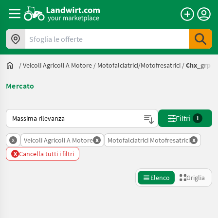
Sfoglia le offerte
/
Veicoli Agricoli A Motore
/
Motofalciatrici/motofresatrici
/
Chx_grp30
Mercato
Ecco come viene ordinato su Landwirt.com
Filtri
1
x
x
x
Veicoli Agricoli A Motore
Motofalciatrici Motofresatrici
x
Cancella tutti i filtri
Elenco
Griglia