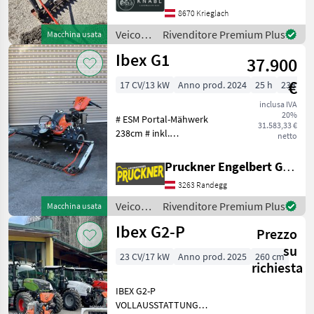
Zwillingsräder
8670 Krieglach
Reservemesser 1 cilindro, ,
Veicoli
Rivenditore Premium Plus
Macchina usata
Tipo di motore: Benzina,
agricoli
Ibex G1
Freno di sterzo, Ruote
37.900
a
motore
€
17 CV/13 kW
Anno prod. 2024
25 h
238 cm
/
Vogel&Noot
inclusa IVA
20%
# ESM Portal-Mähwerk
31.583,33 €
238cm # inkl.
netto
Reservemesser # 17 PS
Kawasaki Motor #
Pruckner Engelbert GmbH
Knickholm # Umkehrlüfter
3263 Randegg
# Beleuchtungsset vorne 2x
LED-Scheinwerfer #
Veicoli
Rivenditore Premium Plus
Macchina usata
Beleuchtung Fu
agricoli
Ibex G2-P
Prezzo
a
motore
su
23 CV/17 kW
Anno prod. 2025
260 cm
/ Ibex
richiesta
IBEX G2-P
VOLLAUSSTATTUNG