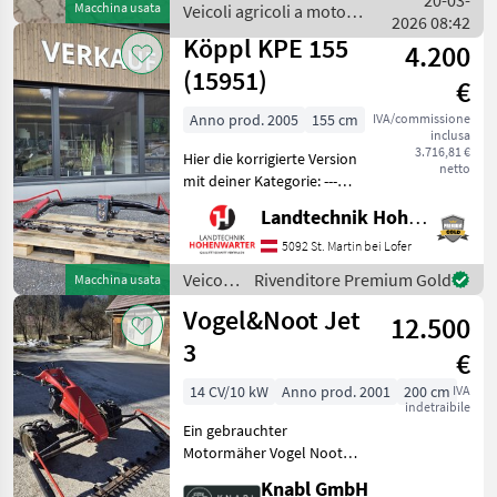
20-03-
Macchina usata
Veicoli agricoli a motore
punte a 3 file, set
2026 08:42
/ Vogel&Noot
Köppl KPE 155
4.200
(15951)
€
Anno prod. 2005
155 cm
IVA/commissione
inclusa
3.716,81 €
Hier die korrigierte Version
netto
mit deiner Kategorie: ---
Produktbeschreibung
Landtechnik Hohenwarter GmbH
Köppl KPE 155
Doppelmesser Ich freue
5092 St. Martin bei Lofer
mich, Ihnen im
Veicoli
Rivenditore Premium Gold
Macchina usata
Maschinenzentrum St.
agricoli
Vogel&Noot Jet
Martin das Köp
12.500
a
motore
3
€
/ Köppl
14 CV/10 kW
Anno prod. 2001
200 cm
IVA
indetraibile
Ein gebrauchter
Motormäher Vogel Noot
JET 3 Guter Zustand
Knabl GmbH
Schaltgetriebe