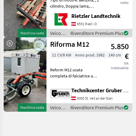
netto
cilindro, Doppia lama,
Ruote gemellate, Rastrello
Rietzler Landtechnik
a nastro, :, : 1 cilindro Veicoli
agricoli a motore
6531 Ried I.O.
Motofalciatrici/motofresatrici
Veicoli
Rivenditore Premium Plus
Macchina usata
agricoli
Riforma M12
5.850
a
motore
€
11 CV/8 kW
Anno prod. 1982
140 cm
/
Vogel&Noot
IVA
indetraibile
Reform M12 usata
completa di falciatrice a
barre e rastrello a nastro *
Motore a benzina Kubota a
Technikcenter Gruber GmbH
4 tempi GH 340 * Falciatrice
9300 St. Veit an der Glan
a barre: larghezza di taglio
145 cm *
Veicoli
Rivenditore Premium Plus
Macchina usata
agricoli
a
motore
/