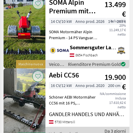
SOMA Alpin
13.499
a
motore
Premium mit
€
/ Köppl
Doppelmessermähwerk
14 CV/10 kW
Anno prod. 2026
1 h
inclusa IVA
203 cm
20%
11.249,17 €
SOMA Motormäher Alpin
netto
Premium - 14 PS Vanguard
Bergmotor mit E-Start -
Sommersguter Landmaschinen GmbH
Lenkbremse -
Doppelmesserbalken 203
8654 Fischbach
cm ESM - Stabiler Lenkholm
Veicoli
Rivenditore Premium Gold
Macchina nuova
- Feststellbremse - Schne
agricoli
Aebi CC56
19.900
a
motore
€
16 CV/12 kW
Anno prod. 2020
200 cm
/ SOMA
IVA/commissione
Schöner AEBI Motormäher
inclusa
CC56 mit 16 PS,
17.610,62 €
netto
Stachelwalzen,
GANDLER HANDELS UND ANHÄNGER GmbH
Doppelmessermähwerk
2m, Bandrechen gegen
5730 Mittersill
Aufpreis erhältlich,
Da 3 giorni
Privatverkauf 2 cilindri,