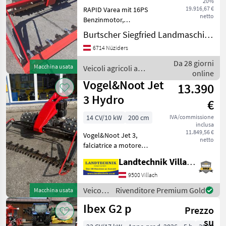
20%
19.916,67 €
RAPID Varea mit 16PS
netto
Benzinmotor,
Hydrostatischem
Burtscher Siegfried Landmaschinen
Fahrantrieb,
6714 Nüziders
Radausschaltung, Holmen
und Lenkhebellenkung
Da 28 giorni
Macchina usata
Veicoli agricoli a
auch sperrbar,
online
motore / Rapid
Stachelwalzen Stahl 4-
Vogel&Noot Jet
13.390
Reihig. Grundmasch
3 Hydro
€
14 CV/10 kW
200 cm
IVA/commissione
inclusa
11.849,56 €
Vogel&Noot Jet 3,
netto
falciatrice a motore
idraulico, MAG con motore
Landtechnik Villach GmbH
a 4 tempi, freno di sterzo,
ruote dentate a 4 file,
9500 Villach
gruppo di falciatura a
Veicoli
Rivenditore Premium Gold
Macchina usata
doppia lama da 2, 0 m con
agricoli
Ibex G2 p
Prezzo
a
motore
su