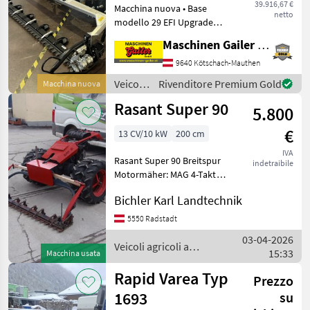
39.916,67 €
Macchina nuova • Base
netto
modello 29 EFI Upgrade
(motore a iniezione da 26, 5
Maschinen Gailer GmbH
CV) • Motore Kohler a
benzina a 4 tempi con
9640 Kötschach-Mauthen
separatore d'olio e presa
Veicoli
Rivenditore Premium Gold
Macchina nuova
d'aria • Avviamento el
agricoli
Rasant Super 90
5.800
a
motore
€
13 CV/10 kW
200 cm
/
Brielmaier
IVA
Rasant Super 90 Breitspur
indetraibile
Motormäher: MAG 4-Takt
Motor, Getriebe mit 3
Bichler Karl Landtechnik
Vorwärts- und
Rückwärtsgängen,
5550 Radstadt
Lenkbremse,
03-04-2026
Zwillingsbereifung,
Veicoli agricoli a
15:33
Macchina usata
Doppelmessermähwerk
motore / Rasant
Busatis 160
Rapid Varea Typ
Prezzo
1693
su