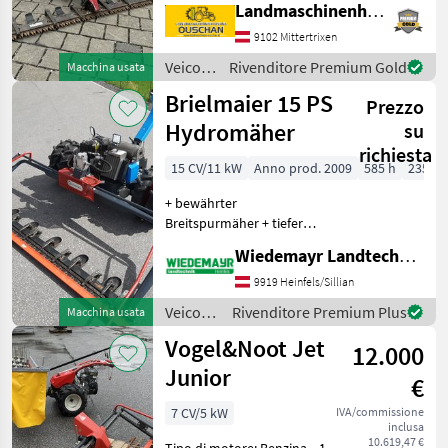
Landmaschinenhandel Ouschan Anton
avanti - Blocco del
differenziale - Freno di
9102 Mittertrixen
stazionamento - Lame di
Veicoli
Rivenditore Premium Gold
Macchina usata
ricambio - Pneumatic
agricoli
Brielmaier 15 PS
Prezzo
a
motore
Hydromäher
su
/ Köppl
richiesta
15 CV/11 kW
Anno prod. 2009
585 h
235 c
+ bewährter
Breitspurmäher + tiefer
Schwerpunkt +
Wiedemayr Landtechnik GmbH
Hydraulischer Antrieb in 3
Fahrstufen + leichtgängige
9919 Heinfels/Sillian
Lenkung +
Veicoli
Rivenditore Premium Plus
Macchina usata
Hydraulikölkühler + Antrieb
agricoli
Vogel&Noot Jet
Zusatzgeräte hydra
12.000
a
motore
Junior
€
/
Brielmaier
7 CV/5 kW
IVA/commissione
inclusa
10.619,47 €
Tipo di motore: Benzina, , 1