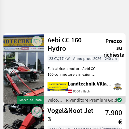
Aebi CC 160
Prezzo
Hydro
su
richiesta
23 CV/17 kW
Anno prod. 2026
240 cm
Falciatrice a motore Aebi CC
160 con motore a iniezione
da 23 PS, 2 cilindri e
Landtechnik Villach GmbH
avviamento elettrico, con
display grafico HMI
9500 Villach
Premium dal design
Veicoli
Rivenditore Premium Gold
Macchina usata
rinnovato, dotato di
agricoli
Vogel&Noot Jet
7.900
a
motore
3
€
/ Aebi
IVA/commissione