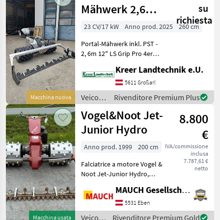
motore
Mähwerk 2,6m
su
/ Köppl
richiesta
SONDEREDITION
23 CV/17 kW
Anno prod. 2025
260 cm
1000
Portal-Mähwerk inkl. PST -
2, 6m 12" LS Grip Pro 4er
Satz Ibex G2-Poclain
Kreer Landtechnik e.U.
Knickholm Schnorchel
Kühlpaket G2-P
5611 Großarl
Beleuchtungsset vorne 2
Veicoli
Rivenditore Premium Plus
Macchina nuova
Stk. Beleuchtung Fuß
agricoli
Vogel&Noot Jet-
8.800
a
motore
Junior Hydro
€
/ Ibex
Anno prod. 1999
200 cm
IVA/commissione
inclusa
7.787,61 €
Falciatrice a motore Vogel &
netto
Noot Jet-Junior Hydro,
anno di costruzione 1999,
MAUCH Gesellschaft m.b.H. & Co.KG, Eben
con rulli a punte a 4 file,
gruppo di taglio DM; La
5531 Eben
macchina è disponibile a
Veicoli
Rivenditore Premium Gold
Macchina usata