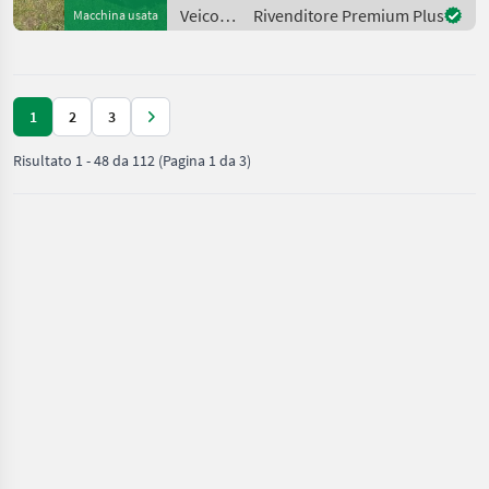
Portalmähwerk großer
Veicoli
Rivenditore Premium Plus
Macchina usata
Kühler Tipo
agricoli
a
motore
/
1
2
3
Brielmaier
Risultato
1
-
48
da
112
(Pagina 1 da 3)