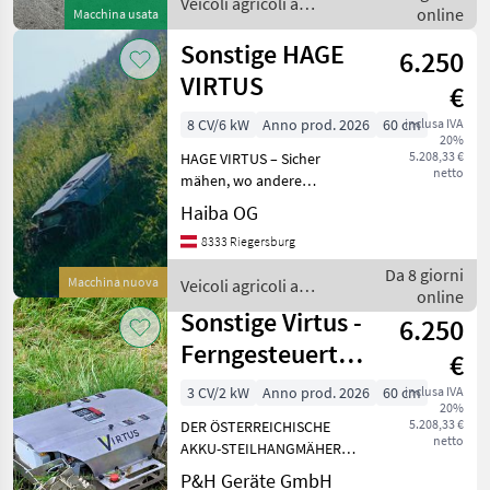
Veicoli agricoli a
online
Macchina usata
Trazione idrostatica, Tip
motore / Aebi
Sonstige HAGE
6.250
VIRTUS
€
8 CV/6 kW
Anno prod. 2026
60 cm
inclusa IVA
20%
5.208,33 €
HAGE VIRTUS – Sicher
netto
mähen, wo andere
aufgeben. Der HAGE VIRTUS
Haiba OG
ist der professionelle
8333 Riegersburg
ferngesteuerte Elektro-
Steilhangmäher für
Da 8 giorni
Macchina nuova
Veicoli agricoli a
anspruchsvolle
online
motore / Sonstige
Mäharbeiten in ext
Sonstige Virtus -
6.250
Ferngesteuerter
€
Akku-
3 CV/2 kW
Anno prod. 2026
60 cm
inclusa IVA
20%
Steilhangmäher
5.208,33 €
DER ÖSTERREICHISCHE
netto
AKKU-STEILHANGMÄHER
FÜR SICHERE UND
P&H Geräte GmbH