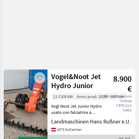
a
motore
/ Köppl
Vogel&Noot Jet
8.900
Hydro Junior
€
11 CV/8 kW
Anno prod. 2000
IVA/commissione
160 cm
inclusa
7.876,11 €
Vogl Noot Jet Junior Hydro
netto
usato con falciatrice a
portale da 1, 6 m,
Landmaschinen Hans Rußner e.U.
trasmissione idrostatica,
4575 Roßleithen
frizione di sterzo,
pneumatici gemellati, rulli a