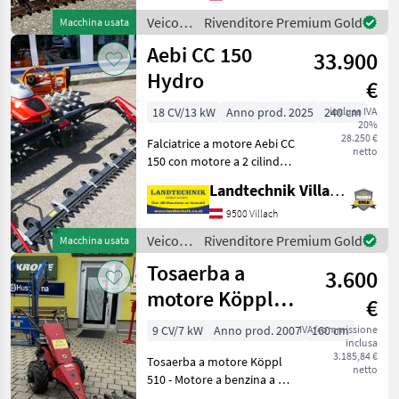
gomma; nelle condizioni
Veicoli
Rivenditore Premium Gold
Macchina usata
descritte dal
agricoli
Aebi CC 150
33.900
a
motore
Hydro
€
/ Moty
18 CV/13 kW
Anno prod. 2025
240 cm
inclusa IVA
20%
28.250 €
Falciatrice a motore Aebi CC
netto
150 con motore a 2 cilindri,
18 PS, trasmissione
Landtechnik Villach GmbH
idraulica a 3 velocità,
radiatore dell’olio, ruote
9500 Villach
dentate ad aria Aebi a 6 file,
Veicoli
Rivenditore Premium Gold
Macchina usata
grupp
agricoli
Tosaerba a
3.600
a
motore
motore Köppl
€
/ Aebi
510
9 CV/7 kW
Anno prod. 2007
IVA/commissione
160 cm
inclusa
3.185,84 €
Tosaerba a motore Köppl
netto
510 - Motore a benzina a 4
tempi da 9 CV - 4 marce