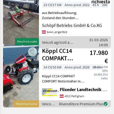
richiesta
23 CV/17 kW
Anno prod. 2022
45 h
200 cm
aus Betriebsauflösung;
Zustand den Stunden
entsprechend;
Schöpf Betriebs GmbH & Co.KG
Balkengewichte lose dabei
6444 Längenfeld
Tipo di motore: Benzina,
Trazione idrostatica, 2
31-03-2026
Macchina usata
Veicoli agricoli a
cilindri, Doppia lama, Freno
14:09
motore / Rapid
di sterz
Köppl CC14
17.980
COMPAKT
€
COMFORT
14 CV/10 kW
Anno prod. 2026
90 cm
inclusa IVA
20%
14.983,33 €
Köppl CC14 COMPAKT
netto
COMFORT Motormäher mit
stufenlosen hydraulischen
Flixeder Landtechnik GmbH
Fahrantrieb (Vorwärts 0 - 8
km/h; Rückwärts 0 - 4
4910 Pattigham
km/h),
Veicoli
Rivenditore Premium Plus
Macchina nuova
Geschwindigkeitsregelung
agricoli
über Drehgriff,