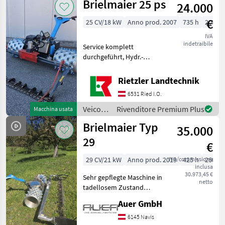
Brielmaier 25 ps
24.000
a
motore
€
25 CV/18 kW
Anno prod. 2007
735 h
200 c
/ Aebi
IVA
indetraibile
Service komplett
durchgeführt, Hydr.-
Antrieb, Benzin Motor 2-
Zylinder, Scheinwerfer, 2m
Rietzler Landtechnik
Mähbalken Doppelmesser
6531 Ried I.O.
Stachelwalzen 5-reihig Alu-
Kunststoffstachel
Veicoli
Rivenditore Premium Plus
Macchina usata
agricoli
Brielmaier Typ
35.000
a
motore
29
€
/
Brielmaier
29 CV/21 kW
Anno prod. 2019
IVA/commissione
425 h
260 c
inclusa
30.973,45 €
Sehr gepflegte Maschine in
netto
tadellosem Zustand
Ersteinsatz 2020 15" Räder
Auer GmbH
5 reihig mit Plastikstollen
und Metallspitzen 2, 6m
6145 Navis