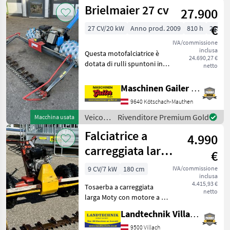
agricoli
Brielmaier 27 cv
27.900
a
motore
€
27 CV/20 kW
Anno prod. 2009
810 h
235 c
/ Köppl
IVA/commissione
inclusa
Questa motofalciatrice è
24.690,27 €
dotata di rulli spuntoni in
netto
alluminio a 5 file e di una
falciatrice bilama con
Maschinen Gailer GmbH
larghezza 235 cm. La
9640 Kötschach-Mauthen
macchina è stata
revisionata completame
Veicoli
Rivenditore Premium Gold
Macchina usata
agricoli
Falciatrice a
4.990
a
motore
carreggiata larga
€
/
Moty 180
Brielmaier
9 CV/7 kW
180 cm
IVA/commissione
inclusa
4.415,93 €
Tosaerba a carreggiata
netto
larga Moty con motore a 4
tempi da 9 PS, gruppo di
Landtechnik Villach GmbH
taglio a doppia lama da 1,
80, pneumatici gemellati in
9500 Villach