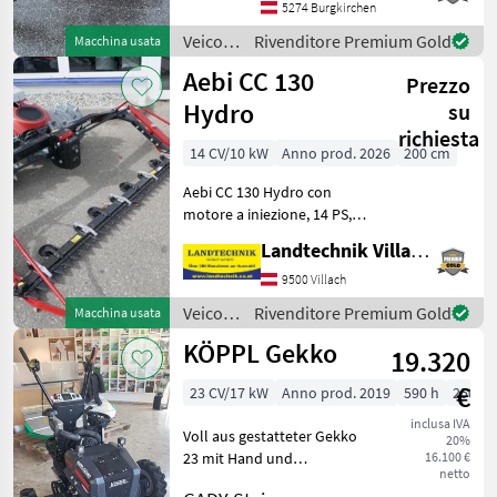
Messergarnituren - 14 PS
5274 Burgkirchen
Kollermotor - Motormäher
Veicoli
Rivenditore Premium Gold
Macchina usata
in seh
agricoli
Aebi CC 130
Prezzo
a
motore
Hydro
su
/
richiesta
Reform
14 CV/10 kW
Anno prod. 2026
200 cm
Aebi CC 130 Hydro con
motore a iniezione, 14 PS,
trasmissione idraulica,
Landtechnik Villach GmbH
cambio Tiptronic a 10
rapporti, con radiatore
9500 Villach
dell'olio, freno di sterzo,
Veicoli
Rivenditore Premium Gold
Macchina usata
sterzo a leva, con
agricoli
KÖPPL Gekko
19.320
a
motore
€
23 CV/17 kW
Anno prod. 2019
590 h
250 c
/ Aebi
inclusa IVA
Voll aus gestatteter Gekko
20%
23 mit Hand und
16.100 €
netto
Funkfernbedienung ,