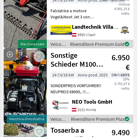
14 CV/10 kW
Anno prod. 2008
200 cm
inclusa
6.991,15 €
Falciatrice a motore
netto
Vogel&Noot Jet 3 con
cambio a 3 marce e
Landtechnik Villach GmbH
inversore, motore Subaru,
freno di sterzo, pneumatici
9500 Villach
in gomma con ruote
Veicoli
Rivenditore Premium Gold
Macchina usata
gemellate, in ottime
agricoli
Sonstige
condizioni
6.950
a
motore
Schieder M1000
€
/
Pro **AUF
Vogel&Noot
24 CV/18 kW
Anno prod. 2025
5 h
inclusa IVA
100 cm
20%
LAGER**
5.791,67 €
SONDERPREIS VORFÜHRER!!
netto
NEUPREIS €8990, -!!
Schnittbreite 100 cm mit 66
NEO Tools GmbH
Schlegelmessern – extrem
effizientes Mulchen 24 PS
8131 Mixnitz
Loncin 764ccm Benzin 2
Veicoli
Rivenditore Premium Plus
Macchina dimostrativa
Zylinder – EU
agricoli
Tosaerba a
9.490
a