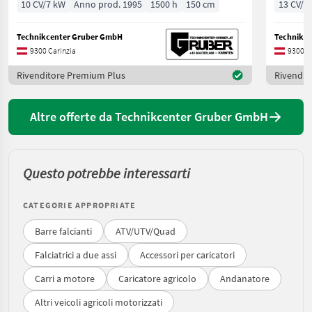
10 CV/7 kW
Anno prod. 1995
1500 h
150 cm
13 CV/1
Technikcenter Gruber GmbH
Technikc
9300 Carinzia
9300 C
Rivenditore Premium Plus
Rivendit
Altre offerte da Technikcenter Gruber GmbH
Questo potrebbe interessarti
CATEGORIE APPROPRIATE
Barre falcianti
ATV/UTV/Quad
Falciatrici a due assi
Accessori per caricatori
Carri a motore
Caricatore agricolo
Andanatore
Altri veicoli agricoli motorizzati