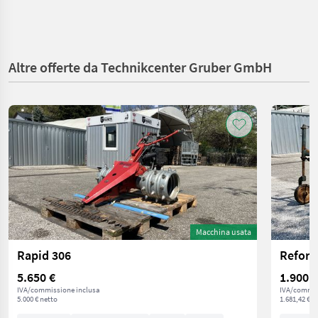
Altre offerte da Technikcenter Gruber GmbH
Macchina usata
Rapid 306
Refor
5.650 €
1.900 €
IVA/commissione inclusa
IVA/commis
5.000 € netto
1.681,42 € n