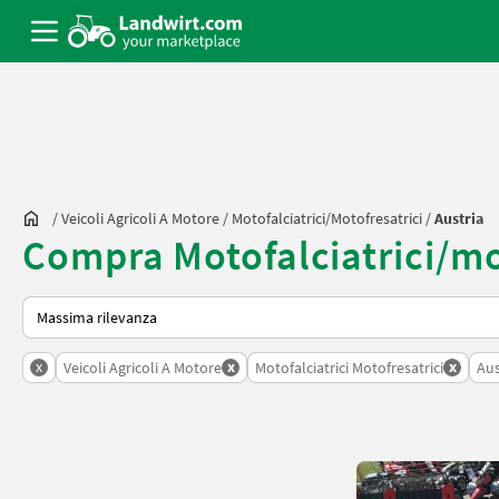
/
Veicoli Agricoli A Motore
/
Motofalciatrici/motofresatrici
/
Austria
Compra Motofalciatrici/mot
Ecco come viene ordinato su Landwirt.com
x
x
x
Veicoli Agricoli A Motore
Motofalciatrici Motofresatrici
Aus