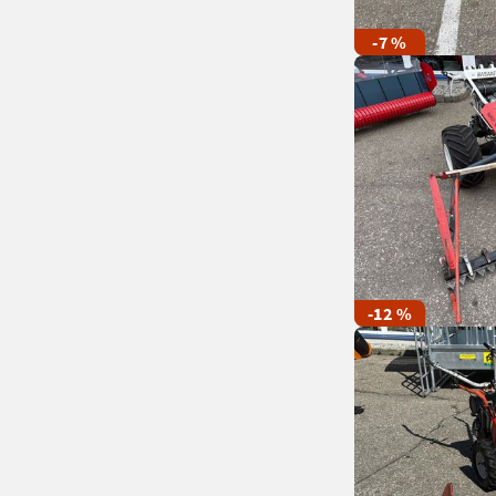
-7 %
-12 %