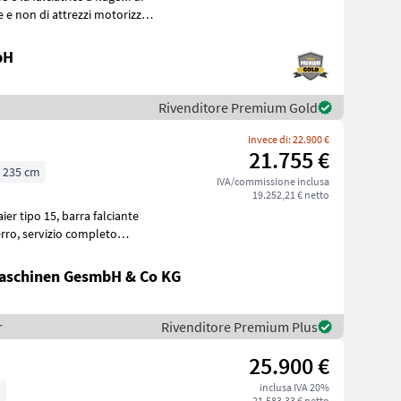
bH
Rivenditore Premium Gold
Invece di: 22.900 €
21.755 €
235 cm
IVA/commissione inclusa
19.252,21 € netto
 barra falciante
aschinen GesmbH & Co KG
r
Rivenditore Premium Plus
25.900 €
inclusa IVA 20%
m
21.583,33 € netto