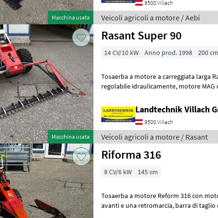
9500 Villach
Veicoli agricoli a motore / Aebi
Macchina usata
Rasant Super 90
14 CV/10 kW
Anno prod. 1998
200 c
Tosaerba a motore a carreggiata larga Rasant Su
regolabile idraulicamente, motore MAG da 13 PS, 4 tempi, pneumatici
a palloncino, gruppo di taglio
Landtechnik Villach
9500 Villach
Veicoli agricoli a motore / Rasant
Macchina usata
Riforma 316
8 CV/6 kW
145 cm
Tosaerba a motore Reform 316 con motore MA
avanti e una retromarcia, barra di taglio da 1, 45 m, pneumatici in
gomma, pronto all’uso, ubicato a Li