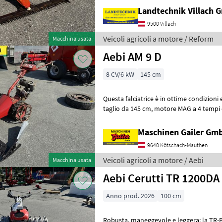
Landtechnik Villach
9500 Villach
Veicoli agricoli a motore / Reform
Macchina usata
Aebi AM 9 D
8 CV/6 kW
145 cm
Questa falciatrice è in ottime condizioni
taglio da 145 cm, motore MAG a 4 tempi e ruote pneumatiche con
cerchioni a griglia e chiusura rap
Maschinen Gailer Gm
9640 Kötschach-Mauthen
Veicoli agricoli a motore / Aebi
Macchina usata
Aebi Cerutti TR 1200DA
Anno prod. 2026
100 cm
Robusta, maneggevole e leggera: la TR-BS è la falciatrice a flagelli di