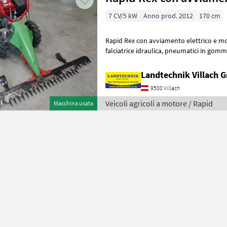
7 CV/5 kW
Anno prod. 2012
170 cm
Rapid Rex con avviamento elettrico e m
falciatrice idraulica, pneumatici in gomma, barra di taglio a sbalzo da
1, 70 m con 2 pattini di scorrime
Landtechnik Villach
9500 Villach
Veicoli agricoli a motore / Rapid
Macchina usata