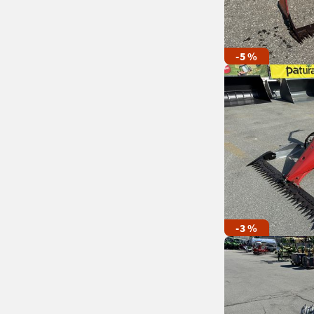
-5 %
-3 %