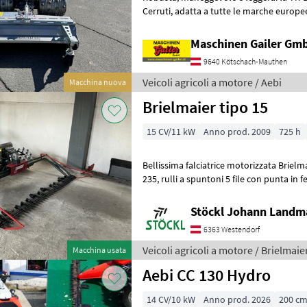
Cerruti, adatta a tutte le marche europee e non di attrezzi motorizzati.
È dotata di un nuovi
Maschinen Gailer Gm
9640 Kötschach-Mauthen
Veicoli agricoli a motore / Aebi
Macchina nuova
Brielmaier tipo 15
15 CV/11 kW
Anno prod. 2009
725 h
Bellissima falciatrice motorizzata Brielmaier tipo 15,
235, rulli a spuntoni 5 file con punta in ferro, servizio completo
eseguito, (A) Doppia lama, R
Stöckl Johann Landm
6363 Westendorf
Veicoli agricoli a motore / Brielmaie
Macchina usata
Aebi CC 130 Hydro
14 CV/10 kW
Anno prod. 2026
200 c