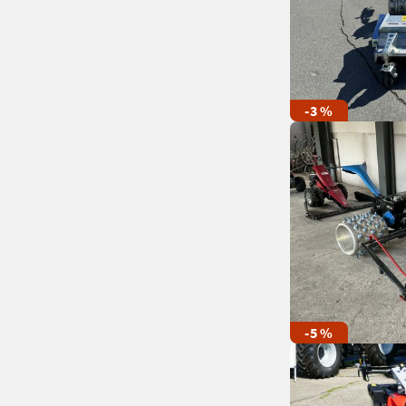
-3 %
-5 %