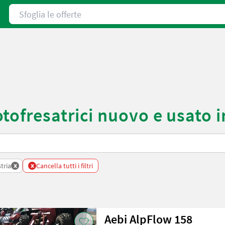
Sfoglia le offerte
ofresatrici nuovo e usato i
x
x
tria
Cancella tutti i filtri
Aebi AlpFlow 158