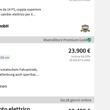
oppia superiore
l
 GmbH
Rivenditore Premium Gold
23.900 €
inclusa IVA 20%
230 cm
19.916,67 € netto
sch
inen
Da 28 giorni online
to elettrico