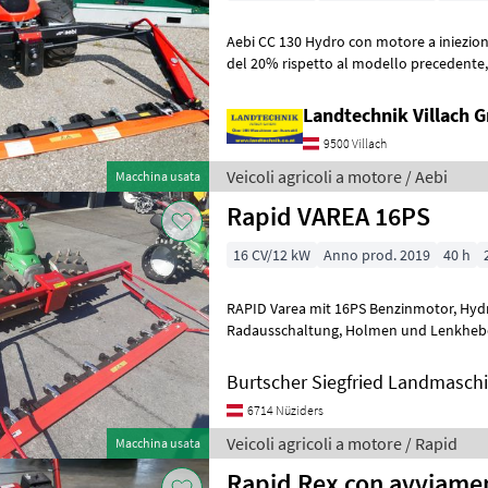
Aebi CC 130 Hydro con motore a iniezione da 14 PS, c
del 20% rispetto al modello precedente, cambio elettrico per i
comfort di grandi e piccini, 2 fa
Landtechnik Villach
9500 Villach
Veicoli agricoli a motore / Aebi
Macchina usata
Rapid VAREA 16PS
16 CV/12 kW
Anno prod. 2019
40 h
RAPID Varea mit 16PS Benzinmotor, Hydrostatischem Fahrantrieb,
Radausschaltung, Holmen und Lenkhebellenkung auch sperrbar,
Stachelwalzen Stahl 4-Reihig. Grundma
Burtscher Siegfried Landmasch
6714 Nüziders
Veicoli agricoli a motore / Rapid
Macchina usata
Rapid Rex con avviamen