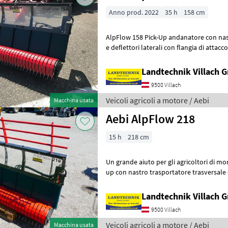
Anno prod. 2022
35 h
158 cm
AlpFlow 158 Pick-Up andanatore con nas
e deflettori laterali con flangia di attacco
nastro trasportatore
Landtechnik Villach
9500 Villach
Veicoli agricoli a motore / Aebi
Macchina usata
Aebi AlpFlow 218
15 h
218 cm
Un grande aiuto per gli agricoltori di mo
up con nastro trasportatore trasversale e
di attacco per falciatri
Landtechnik Villach
9500 Villach
Veicoli agricoli a motore / Aebi
Macchina usata