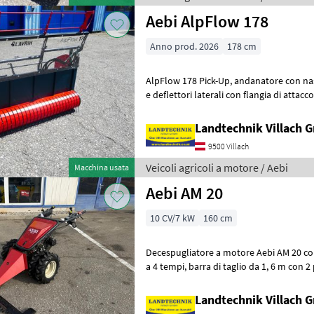
Aebi AlpFlow 178
Anno prod. 2026
178 cm
AlpFlow 178 Pick-Up, andanatore con nastro trasportatore trasversale
e deflettori laterali con flangia di attacco
nastro trasportatore
Landtechnik Villach
9500 Villach
Veicoli agricoli a motore / Aebi
Macchina usata
Aebi AM 20
10 CV/7 kW
160 cm
Decespugliatore a motore Aebi AM 20 con cam
a 4 tempi, barra di taglio da 1, 6 m con 2 piastre di zavorra e 1 lama di
ricambio, pneumatici in g
Landtechnik Villach