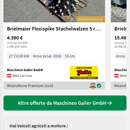
Macchina nuova
Brielmaier Flexispike Stachelwalzen 5 reihig zu Brielmaier
Brielm
4.390 €
15.490
inclusa IVA 20%
inclusa IVA
3.658,33 € netto
12.908,33 € 
27 CV/20 kW
Anno prod. 2026
53 cm
Anno pr
Maschinen Gailer GmbH
Maschinen
9640 Carinzia
9640 C
Rivenditore Premium Gold
Rivendit
Altre offerte da Maschinen Gailer GmbH
Hai Veicoli agricoli a motore /