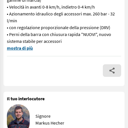
gamme di marcia)
• Velocità in avanti 0-8 km/h, indietro 0-4 km/h
• Azionamento idraulico degli accessori max. 260 bar - 32
l/min
• con regolazione proporzionale della pressione (DRV)
• Perni della barra con chiusura rapida "NUOVI", nuovo
sistema stabile per accessori
Macchina nuova • Base modello 29 EFI Upgrade (motore a iniezione
mostra di più
Il tuo interlocutore
Signore
Markus Hecher