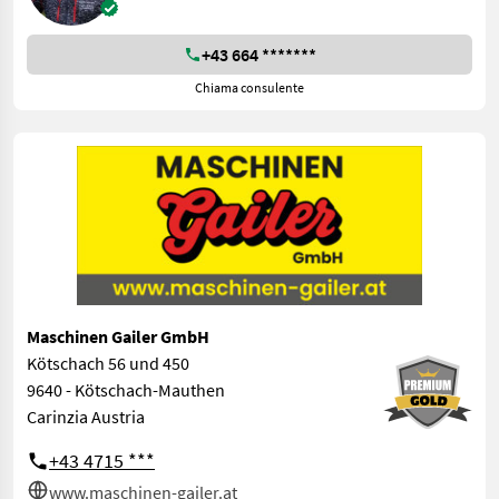
+43 664 *******
Chiama consulente
Maschinen Gailer GmbH
Kötschach 56 und 450
9640 - Kötschach-Mauthen
Carinzia Austria
+43 4715 ***
www.maschinen-gailer.at