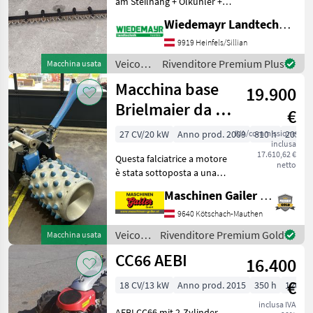
am Steilhang + Ölkühler +
4-Takt Motor mit 1 Zylinder
Wiedemayr Landtechnik GmbH
+ Vor und Rückwärtsfahrt
mittels komfortabler
9919 Heinfels/Sillian
Drehgriff schaltbar +
Veicoli
Rivenditore Premium Plus
Macchina usata
Lenkbremseinr
agricoli
Macchina base
19.900
a
motore
Brielmaier da 27
€
/ Köppl
PS con rulli a
27 CV/20 kW
Anno prod. 2009
IVA/commissione
810 h
205 c
inclusa
punte
17.610,62 €
Questa falciatrice a motore
netto
è stata sottoposta a una
revisione completa nella
Maschinen Gailer GmbH
nostra officina e sono state
sostituite molte parti
9640 Kötschach-Mauthen
soggette a usura (il motore
Veicoli
Rivenditore Premium Gold
Macchina usata
è stato
agricoli
CC66 AEBI
16.400
a
motore
€
18 CV/13 kW
Anno prod. 2015
350 h
120 c
/
Brielmaier
inclusa IVA
AEBI CC66 mit 2-Zylinder