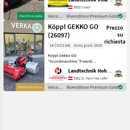
avviamento elettrico,
dotata di display grafico
9500 Villach
HMI Premium dal design
Veicoli
Rivenditore Premium Gold
Macchina usata
rinnovato, con
agricoli
Köppl GEKKO GO
Prezzo
a
motore
(26097)
su
/ Aebi
richiesta
18 CV/13 kW
Anno prod. 2026
Köppl Gekko GO
*Grundmaschine *Freeride-
Trittbrett *2 Scheinwerfer
Landtechnik Hohenwarter GmbH
*Bereifung und
Anbaugeräte auf Anfrage
5092 St. Martin bei Lofer
Nachstehend finden Sie
Veicoli
Rivenditore Premium Gold
Macchina nuova
ähnliche Suchbegriffe und
agricoli
alternati
a
motore
/ Köppl