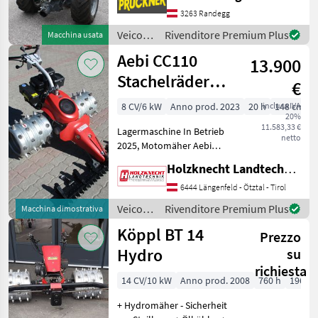
wählbare
3263 Randegg
Geschwindigkeitsstufen #
Bereifung 23x10.50-12 Terra
Veicoli
Rivenditore Premium Plus
Macchina usata
# Neumaschine + Zubehö
agricoli
Aebi CC110
13.900
a
motore
Stachelräder
€
/ Aebi
Hydro
8 CV/6 kW
Anno prod. 2023
20 h
inclusa IVA
148 cm
20%
Kommunalbalken
11.583,33 €
Lagermaschine In Betrieb
1,48
netto
2025, Motomäher Aebi
CC110, Baujahr 2023,
Holzknecht Landtechnik GmbH.
Hydrostatischer
Fahrantrieb, gegenläufige
6444 Längenfeld - Ötztal - Tirol
Radmotoren
Veicoli
Rivenditore Premium Plus
Macchina dimostrativa
(Aktivlenkung),
agricoli
Köppl BT 14
elektromagentische
Prezzo
a
Kupplung,
motore
Hydro
su
/ Aebi
richiesta
14 CV/10 kW
Anno prod. 2008
760 h
196 c
+ Hydromäher - Sicherheit