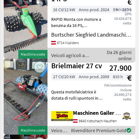
€
16 CV/12 kW
Anno prod. 2024
5 h
inclusa IVA
220 cm
20%
19.416,67 €
RAPID Monta con motore a
netto
benzina da 16 PS,
trasmissione idrostatica,
Burtscher Siegfried Landmaschinen
sterzo a barra e leva, anche
6714 Nüziders
bloccabile, rulli a punte
FLEXI-Spike a 4 file, barra
Da 26 giorni
Macchina usata
Veicoli agricoli a
falciante d
online
motore / Rapid
Brielmaier 27 cv
27.900
€
27 CV/20 kW
Anno prod. 2009
810 h
235 c
IVA/commissione
inclusa
Questa motofalciatrice è
24.690,27 €
dotata di rulli spuntoni in
netto
alluminio a 5 file e di una
falciatrice bilama con
Maschinen Gailer GmbH
larghezza 235 cm. La
9640 Kötschach-Mauthen
macchina è stata
revisionata completame
Veicoli
Rivenditore Premium Gold
Macchina usata
agricoli