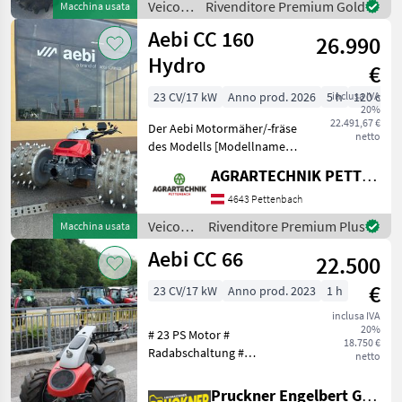
Veicoli
Rivenditore Premium Gold
Macchina usata
inclusa - Con s
agricoli
Aebi CC 160
26.990
a
motore
Hydro
€
/ Rapid
23 CV/17 kW
Anno prod. 2026
5 h
inclusa IVA
120 cm
20%
22.491,67 €
Der Aebi Motormäher/-fräse
netto
des Modells [Modellname]
ist ein hochmoderner und
AGRARTECHNIK PETTENBACH GMBH
leistungsstarker Helfer für
anspruchsvolle
4643 Pettenbach
landwirtschaftliche und
Veicoli
Rivenditore Premium Plus
Macchina usata
gärtnerische Arbeiten
agricoli
Aebi CC 66
22.500
a
motore
€
23 CV/17 kW
Anno prod. 2023
1 h
/ Aebi
inclusa IVA
20%
# 23 PS Motor #
18.750 €
Radabschaltung #
netto
Parkbremse # ADC-
Regelung # 3 elektr.
Pruckner Engelbert GmbH