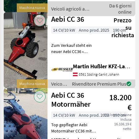
Steilhangmäher für
Da 6 giorni
Macchina nuova
Veicoli agricoli a
anspruchsvolle
online
motore / Sonstige
Mäharbeiten in ext
Aebi CC 36
Prezzo
su
14 CV/10 kW
Anno prod. 2025
190 cm
richiesta
Zum Verkauf steht ein
neuer Aebi CC36 •
hydrostatischer
Fahrantrieb • 3
Martin Hußler KFZ-Landtechnik
Geschwindigkeitsstufen •
8561 Söding-Sankt Johann
Freischnittbalken A83 - 1.90
m -inkl. Reservemesser • 1
Veicoli
Rivenditore Premium Plus
Macchina nuova
Paar G
agricoli
Aebi CC 36
18.200
a
motore
Motormäher
€
/ Aebi
14 CV/10 kW
Anno prod. 2022
IVA/commissione
190 cm
inclusa
16.106,19 €
Top gepflegter Aebi
netto
Motormäher CC36 mit
folgender Ausstattung: -