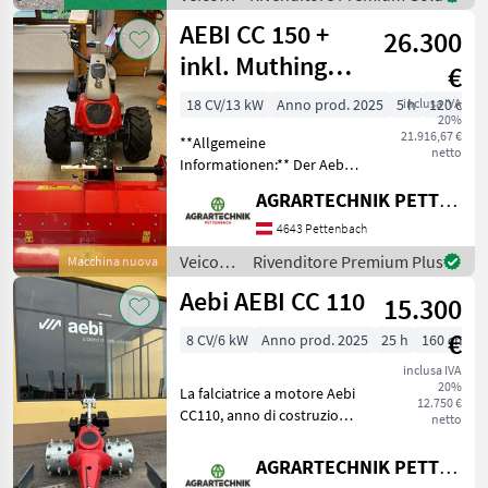
suole di zavorra
agricoli
AEBI CC 150 +
26.300
a
motore
inkl. Muthing
€
/ Aebi
Mulcher
18 CV/13 kW
Anno prod. 2025
5 h
inclusa IVA
120 cm
20%
21.916,67 €
**Allgemeine
netto
Informationen:** Der Aebi
Motormäher des Baujahres
AGRARTECHNIK PETTENBACH GMBH
2025 ist ein leistungsstarkes
und effizientes Gerät, das
4643 Pettenbach
ideal für den
Veicoli
Rivenditore Premium Plus
Macchina nuova
anspruchsvollen Einsatz in
agricoli
Aebi AEBI CC 110
de
15.300
a
motore
€
8 CV/6 kW
Anno prod. 2025
25 h
160 cm
/ Aebi
inclusa IVA
20%
La falciatrice a motore Aebi
12.750 €
CC110, anno di costruzione
netto
2025, è un’attrezzatura
potente e versatile, ideale
AGRARTECHNIK PETTENBACH GMBH
per la cura del paesaggio.