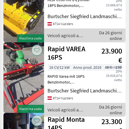
20%
18PS Benzinmotor,
13.666,67 €
netto
Hydrostatischer
Burtscher Siegfried Landmaschinen
Fahrantrieb, Lenkholmen
und Lenkhebellenkung
6714 Nüziders
sperrbar, 3-
Da 26 giorni
Geschwindigkeitsstufen,
Veicoli agricoli a
online
Macchina usata
Radausschaltung , Garni
motore / Aebi
Rapid VAREA
23.900
16PS
€
16 CV/12 kW
Anno prod. 2019
40 h
inclusa IVA
230 cm
20%
19.916,67 €
RAPID Varea mit 16PS
netto
Benzinmotor,
Hydrostatischem
Burtscher Siegfried Landmaschinen
Fahrantrieb,
6714 Nüziders
Radausschaltung, Holmen
und Lenkhebellenkung
Da 26 giorni
Macchina usata
Veicoli agricoli a
auch sperrbar,
online
motore / Rapid
Stachelwalzen Stahl 4-
Rapid Monta
23.300
Reihig. Grundmasch
14PS