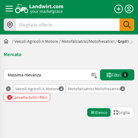
Sfoglia le offerte
/
Veicoli Agricoli A Motore
/
Motofalciatrici/motofresatrici
/
Grp89_grp
Mercato
Ecco come viene ordinato su Landwirt.com
Filtri
1
x
x
x
Veicoli Agricoli A Motore
Motofalciatrici Motofresatrici
x
Cancella tutti i filtri
Elenco
Griglia