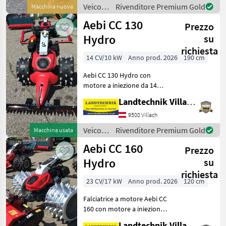
Drive: elektrische
Veicoli
Rivenditore Premium Gold
Macchina nuova
Geschwindigkeitsver
agricoli
Aebi CC 130
Prezzo
a
motore
Hydro
su
/ Köppl
richiesta
14 CV/10 kW
Anno prod. 2026
190 cm
Aebi CC 130 Hydro con
motore a iniezione da 14
PS, coppia superiore del
Landtechnik Villach GmbH
20% rispetto al modello
precedente, cambio
9500 Villach
elettrico per il comfort di
Veicoli
Rivenditore Premium Gold
Macchina usata
grandi e piccini, 2 fa
agricoli
Aebi CC 160
Prezzo
a
motore
Hydro
su
/ Aebi
richiesta
23 CV/17 kW
Anno prod. 2026
120 cm
Falciatrice a motore Aebi CC
160 con motore a iniezione
a 2 cilindri da 23 PS e
Landtechnik Villach GmbH