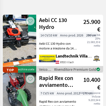
Affina
la
ricerca
Aebi CC 130
25.900
Hydro
€
Categoria
Paese
Filtri
3
14 CV/10 kW
Anno prod. 2026
200 cm
inclusa IVA
20%
Mostra
21.583,33 €
PERCORSO
Aebi CC 130 Hydro con
Reimposta
195
netto
ATTUALE
motore a iniezione da 14
risultati
PS, coppia superiore del
Settore
Landtechnik Villach GmbH
20% rispetto al modello
agricolo
precedente, cambio
9500 Villach
Veicoli
elettrico per il comfort di
Agricoli
Veicoli
Rivenditore Premium Gold
TOP
Macchina usata
A
grandi e piccini, 2 fa
agricoli
Motore
Rapid Rex con
10.400
a
Motofalciatrici
motore
avviamento
Motofresatrici
€
/ Aebi
elettrico
7 CV/5 kW
Anno prod. 2012
IVA/commissione
170 cm
SCEGLI
inclusa
CATEGORIA
9.203,54 €
Rapid Rex con avviamento
netto