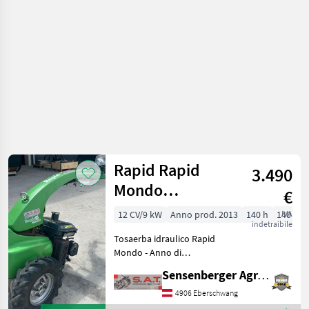
a
motore
/ Köppl
Rapid Rapid
3.490
Mondo
€
Falciatrice
12 CV/9 kW
Anno prod. 2013
140 h
140 cm
IVA
indetraibile
idraulica
Tosaerba idraulico Rapid
Mondo - Anno di
costruzione 2013, - 152 kg, -
Sensenberger Agrar-Technik
Motore a benzina Kubota -
12 PS - Condizioni pari al
4906 Eberschwang
nuovo - Con fresa da neve