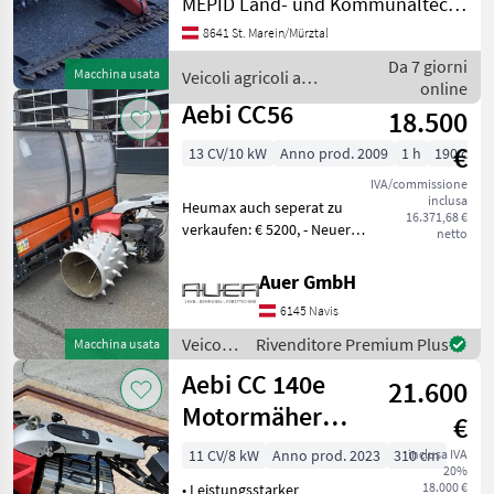
MEPID Land- und Kommunaltechnik GmbH
Briggs & Stratton Vanguard
8641 St. Marein/Mürztal
Benzinmotor - 10,
3kW/14PS - Parkbremse -
Da 7 giorni
Macchina usata
Veicoli agricoli a
Regler, Reversierstarter
online
motore / Aebi
Aebi CC56
18.500
€
13 CV/10 kW
Anno prod. 2009
1 h
190 cm
IVA/commissione
inclusa
Heumax auch seperat zu
16.371,68 €
verkaufen: € 5200, - Neuer
netto
Motor wird noch montiert.
Tipo di motore: Benzina,
Auer GmbH
Trazione idrostatica, 1
6145 Navis
cilindro, Barra falciante,
Rulli a spillo
Veicoli
Rivenditore Premium Plus
Macchina usata
agricoli
Aebi CC 140e
21.600
a
motore
Motormäher
€
/ Aebi
Vorseriengerät
11 CV/8 kW
Anno prod. 2023
310 cm
inclusa IVA
20%
18.000 €
• Leistungsstarker