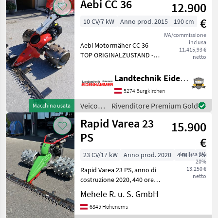
Aebi CC 36
12.900
a
motore
€
10 CV/7 kW
Anno prod. 2015
190 cm
/
Brielmaier
IVA/commissione
inclusa
Aebi Motormäher CC 36
11.415,93 €
TOP ORIGINALZUSTAND -
netto
Baujahr 2015 - 1 Zylinder 10
Ps Motor - Hydrostatischer
Landtechnik Eidenhammer GmbH
Fahrantrieb - Lenkholm-
5274 Burgkirchen
und Lenkhebellenkung -
Mähant
Veicoli
Rivenditore Premium Gold
Macchina usata
agricoli
Rapid Varea 23
15.900
a
motore
PS
€
/ Aebi
23 CV/17 kW
Anno prod. 2020
440 h
inclusa IVA
250 c
20%
13.250 €
Rapid Varea 23 PS, anno di
netto
costruzione 2020, 440 ore di
funzionamento,
Mehele R. u. S. GmbH
trasmissione a variazione
6845 Hohenems
continua, sterzo a barra e a