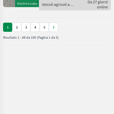
leva singola, canale di
Da 27 giorni
Macchina usata
Veicoli agricoli a
aspirazione es
online
motore / Rapid
1
2
3
4
5
Risultato
1
-
48
da
195
(Pagina 1 da 5)