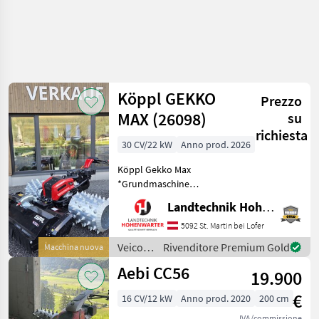
Köppl GEKKO
Prezzo
MAX (26098)
su
richiesta
30 CV/22 kW
Anno prod. 2026
Köppl Gekko Max
*Grundmaschine
*Automatische
Landtechnik Hohenwarter GmbH
Achsverschiebung 300mm
*Zweite Totmannfunktion
5092 St. Martin bei Lofer
*Bereifung und
Veicoli
Rivenditore Premium Gold
Macchina nuova
Anbaugeräte auf Anfrage
agricoli
Aebi CC56
Nachstehend finden Sie
19.900
a
ähnliche S
motore
€
16 CV/12 kW
Anno prod. 2020
200 cm
/ Köppl
IVA/commissione