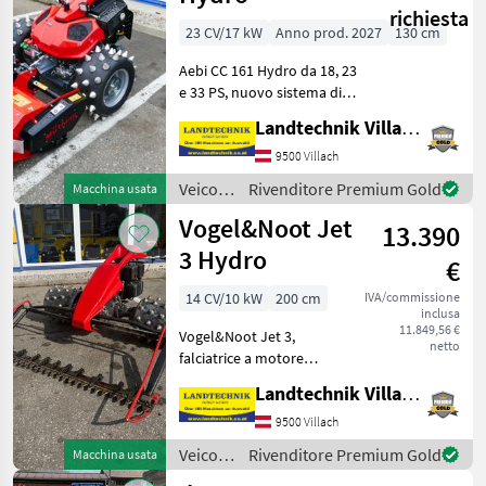
/
richiesta
Brielmaier
23 CV/17 kW
Anno prod. 2027
130 cm
Aebi CC 161 Hydro da 18, 23
e 33 PS, nuovo sistema di
azionamento degli attrezzi
Landtechnik Villach GmbH
brevettato, spostamento
dell’asse di 30 cm,
9500 Villach
regolazione del manubrio a
Veicoli
Rivenditore Premium Gold
Macchina usata
2 livelli, co
agricoli
Vogel&Noot Jet
13.390
a
motore
3 Hydro
€
/ Aebi
14 CV/10 kW
200 cm
IVA/commissione
inclusa
11.849,56 €
Vogel&Noot Jet 3,
netto
falciatrice a motore
idraulico, MAG con motore
Landtechnik Villach GmbH
a 4 tempi, freno di sterzo,
ruote dentate a 4 file,
9500 Villach
gruppo di falciatura a
Veicoli
Rivenditore Premium Gold
Macchina usata
doppia lama da 2, 0 m con
agricoli