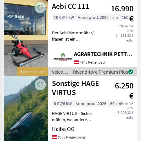
agricoli
Aebi CC 111
16.990
a
motore
€
10 CV/7 kW
Anno prod. 2026
5 h
160 cm
/ Rapid
inclusa IVA
20%
Der Aebi Motormäher/-
14.158,33 €
fräsen ist ein
netto
leistungsstarkes und
zuverlässiges Gerät, das
AGRARTECHNIK PETTENBACH GMBH
speziell für anspruchsvolle
4643 Pettenbach
Mäh- und Fräsarbeiten
konzipiert wurde. Dieses
Veicoli
Rivenditore Premium Plus
Macchina nuova
Modell a
agricoli
Sonstige HAGE
6.250
a
motore
VIRTUS
€
/ Aebi
8 CV/6 kW
Anno prod. 2026
60 cm
inclusa IVA
20%
5.208,33 €
HAGE VIRTUS – Sicher
netto
mähen, wo andere
aufgeben. Der HAGE VIRTUS
Haiba OG
ist der professionelle
8333 Riegersburg
ferngesteuerte Elektro-