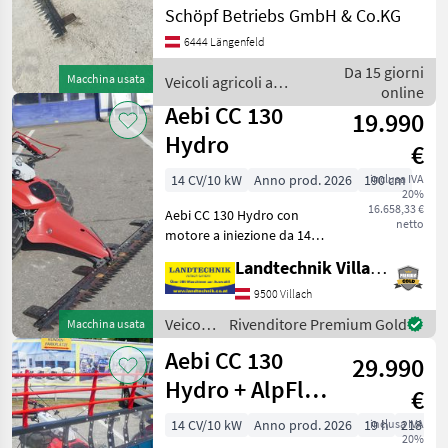
Tipo di motore: Benzina,
Schöpf Betriebs GmbH & Co.KG
Trazione idrostatica, 1
6444 Längenfeld
cilindro, : Trazione
idrostatica, : 1 cilindro
Da 15 giorni
Macchina usata
Veicoli agricoli a
Veicoli agricoli a
online
motore / Aebi
Aebi CC 130
19.990
Hydro
€
14 CV/10 kW
Anno prod. 2026
190 cm
inclusa IVA
20%
16.658,33 €
Aebi CC 130 Hydro con
netto
motore a iniezione da 14
PS, modello nuovo, cambio
Landtechnik Villach GmbH
elettrico, 2 fari di lavoro a
LED, cambio Tiptronic a 10
9500 Villach
rapporti, radiatore dell'olio,
Veicoli
Rivenditore Premium Gold
Macchina usata
barr
agricoli
Aebi CC 130
29.990
a
motore
Hydro + AlpFlow
€
/ Aebi
218
14 CV/10 kW
Anno prod. 2026
19 h
inclusa IVA
218 cm
20%