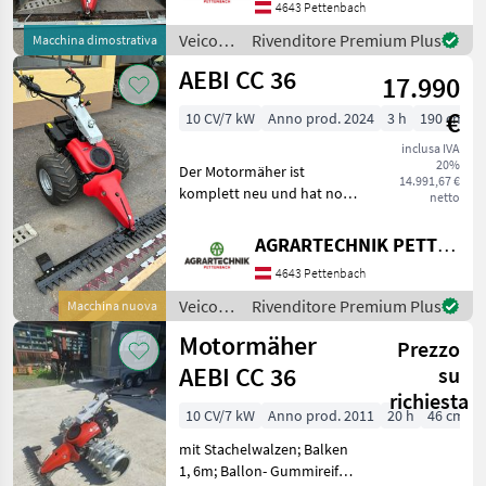
4643 Pettenbach
Dotata di un motore a
benzina
Veicoli
Rivenditore Premium Plus
Macchina dimostrativa
agricoli
AEBI CC 36
17.990
a
motore
€
10 CV/7 kW
Anno prod. 2024
3 h
190 cm
/ Aebi
inclusa IVA
20%
Der Motormäher ist
14.991,67 €
komplett neu und hat noch
netto
die volle Garantiezeit. - 10
PS - Terra Bereifung mit
AGRARTECHNIK PETTENBACH GMBH
Radausschaltung -
4643 Pettenbach
Mähapparat -
Freischnittbalken 1, 90m -
Veicoli
Rivenditore Premium Plus
Macchina nuova
2x
agricoli
Motormäher
Prezzo
a
motore
AEBI CC 36
su
/ Aebi
richiesta
10 CV/7 kW
Anno prod. 2011
20 h
46 cm
mit Stachelwalzen; Balken
1, 6m; Ballon- Gummireifen