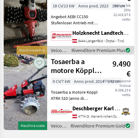
Mähbalken
18 CV/13 kW
Anno prod. 2023
190 cm
inclusa IVA
20%
1,90m Flexisp
22.416,67 €
Angebot AEBI CC150
netto
Stufenloser Antrieb mit
Aktivholmlenkung 2-
Holzknecht Landtechnik GmbH.
Zylinder Briggs Motor mit
18PS Radausschaltung mit
6444 Längenfeld - Ötztal - Tirol
Parkbremse Flexispike
Veicoli
Rivenditore Premium Plus
Macchina nuova
Stachelräder 5reihig brei
agricoli
Tosaerba a
9.490
a
motore
motore Köppl
€
/ Aebi
ATRA S10
9 CV/7 kW
Anno prod. 2014
IVA/commissione
142 cm
inclusa
8.398,23 €
Tosaerba a motore Köppl
netto
ATRA S10 (anno di
costruzione: 2014) con
Deschberger Karl Landtechnik GesmbH & Co KG
motore a benzina da 6, 6
kW (9 PS), trasmissione
4774 St. Marienkirchen/Schärding
idraulica a variazione
Veicoli
Rivenditore Premium Gold
Macchina usata
continua, ruota combinata
agricoli
con