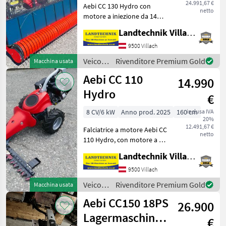
24.991,67 €
Aebi CC 130 Hydro con
netto
motore a iniezione da 14
PS, coppia superiore del
Landtechnik Villach GmbH
20% rispetto al modello
precedente, cambio
9500 Villach
elettrico per il comfort di
Veicoli
Rivenditore Premium Gold
Macchina usata
grandi e piccini, 2 fa
agricoli
Aebi CC 110
14.990
a
motore
Hydro
€
/ Aebi
8 CV/6 kW
Anno prod. 2025
160 cm
inclusa IVA
20%
12.491,67 €
Falciatrice a motore Aebi CC
netto
110 Hydro, con motore a 4
tempi da 8 PS, pneumatici
Landtechnik Villach GmbH
balloon 6x6, 50-8, barra di
taglio a sbalzo da 1, 60 m
9500 Villach
con 2 zoccoli di appoggio,
Veicoli
Rivenditore Premium Gold
Macchina usata
lama
agricoli
Aebi CC150 18PS
26.900
a
motore
Lagermaschine
€
/ Aebi