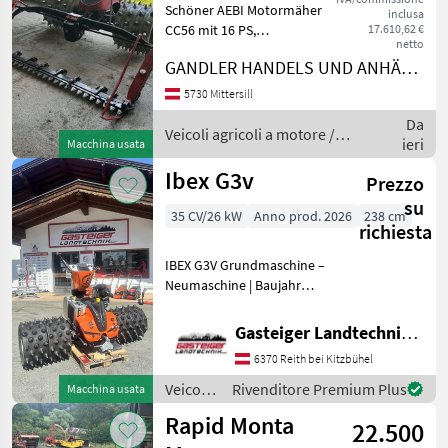
Schöner AEBI Motormäher
inclusa
CC56 mit 16 PS,
17.610,62 €
netto
Stachelwalzen,
GANDLER HANDELS UND ANHÄNGER GmbH
Doppelmessermähwerk
2m, Bandrechen gegen
5730 Mittersill
Aufpreis erhältlich,
Da
Privatverkauf 2 cilindri,
Veicoli agricoli a motore /
ieri
Macchina usata
Trazione idrostatica, Tip
Aebi
Ibex G3v
Prezzo
su
35 CV/26 kW
Anno prod. 2026
238 cm
richiesta
IBEX G3V Grundmaschine –
Neumaschine | Baujahr
2026 | 0 Betriebsstunden
Zum Verkauf steht eine
Gasteiger Landtechnik GmbH
IBEX G3V Grundmaschine
6370 Reith bei Kitzbühel
inklusive 4er-Satz LS Grip
Stachelräder 15”.
Veicoli
Rivenditore Premium Plus
Macchina usata
agricoli
Rapid Monta
22.500
a