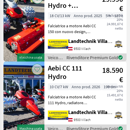
motore
Hydro +
€
/ Aebi
trinciatrice
18 CV/13 kW
Anno prod. 2025
5 h
inclusa IVA
120 cm
20%
Müthing
24.991,67 €
Falciatrice a motore Aebi CC
netto
150 con nuovo design,
motore a 2 cilindri, 18 PS,
Landtechnik Villach GmbH
trasmissione idraulica a 3
velocità, radiatore dell’olio,
9500 Villach
regolazione laterale del
Veicoli
Rivenditore Premium Gold
Macchina usata
man
agricoli
Aebi CC 111
18.590
a
motore
Hydro
€
/ Aebi
10 CV/7 kW
Anno prod. 2026
190 cm
inclusa IVA
20%
15.491,67 €
Falciatrice a motore Aebi CC
netto
111 Hydro, radiatore
dell'olio, con motore a 4
Landtechnik Villach GmbH
tempi da 10 PS, ruote
dentate a 4 file, barra
9500 Villach
portadenti da 1, 90 m con 2
Veicoli
Rivenditore Premium Gold
Macchina usata