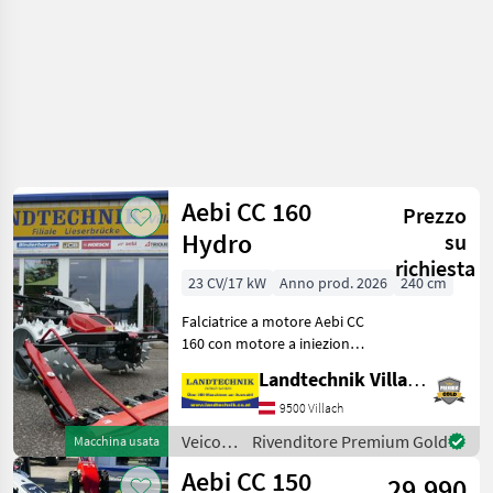
Aebi CC 160
Prezzo
Hydro
su
richiesta
23 CV/17 kW
Anno prod. 2026
240 cm
Falciatrice a motore Aebi CC
160 con motore a iniezione
da 23 PS, 2 cilindri e
Landtechnik Villach GmbH
avviamento elettrico, con
display grafico HMI
9500 Villach
Premium dal design
Veicoli
Rivenditore Premium Gold
Macchina usata
rinnovato, dotato di
agricoli
Aebi CC 150
29.990
a