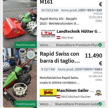
motore
M161
€
/ Ibex
16 CV/12 kW
Anno prod. 2023
IVA/commissione
83 h
110 cm
inclusa
19.911,50 €
Rapid Monta 161 - Baujahr
netto
2023 - Betriebsstunden: 83 -
4-reihige Stachelwalzen -
Landtechnik Hütter GmbH & Co KG
Motor: Briggs & Stratton 4-
Takt-OHV-Benzinmotor,
8342 Gnas
luftgekühlt - Hubraum 480 c
Veicoli
Rivenditore Premium Plus
Macchina usata
agricoli
Rapid Swiss con
11.490
a
motore
barra di taglio
€
/ Rapid
libera 160 cm
9 CV/7 kW
Anno prod. 2009
IVA/commissione
100 h
160 cm
inclusa
10.168,14 €
Motofalciatrice Rapid Swiss
netto
usata in ottime condizioni
con le seguenti
Maschinen Gailer GmbH
caratteristiche: * Motore
Robin EX27 da 9 CV, benzina
9640 Kötschach-Mauthen
monocilindrico *
Veicoli
Rivenditore Premium Gold
Macchina usata
Trasmissione idrostatic