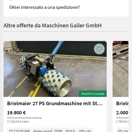
Sei interessato a una spedizione?
Altre offerte da Maschinen Gailer GmbH
Macchina usata
Brielmaier 27 PS Grundmaschine mit Stachelwalzen
19.900 €
2.000 €
IVA/commissione inclusa
IVA/commis
17.610,62 € netto
1.769,91 € n
27 CV/20 kW
Anno prod. 2009
810 h
205 cm
55 cm