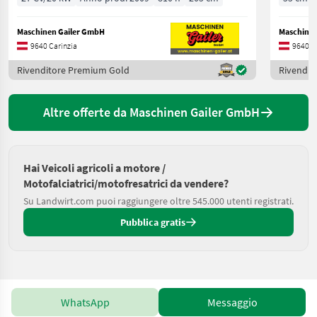
Maschinen Gailer GmbH
Maschinen
9640 Carinzia
9640 C
Rivenditore Premium Gold
Rivendit
Altre offerte da Maschinen Gailer GmbH
Hai Veicoli agricoli a motore /
Motofalciatrici/motofresatrici da vendere?
Su Landwirt.com puoi raggiungere oltre 545.000 utenti registrati.
Pubblica gratis
WhatsApp
Messaggio