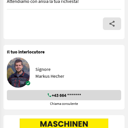
Attendiamo con ansia la tua richiesta!
Questa motofalciatrice è dotata di rulli spuntoni in alluminio a 
Il tuo interlocutore
Signore
Markus Hecher
+43 664 *******
Chiama consulente