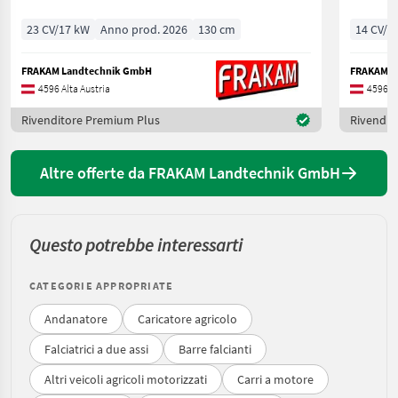
23 CV/17 kW
Anno prod. 2026
130 cm
14 CV/1
FRAKAM Landtechnik GmbH
FRAKAM L
4596 Alta Austria
4596 Al
Rivenditore Premium Plus
Rivendit
Altre offerte da FRAKAM Landtechnik GmbH
Questo potrebbe interessarti
CATEGORIE APPROPRIATE
Andanatore
Caricatore agricolo
Falciatrici a due assi
Barre falcianti
Altri veicoli agricoli motorizzati
Carri a motore