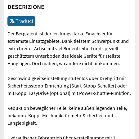
DESCRIZIONE
Traduci
Der Bergtalent ist der leistungsstarke Einachser für
extremste Einsatzgebiete. Dank tiefstem Schwerpunkt und
extra breiter Achse mit viel Bodenfreiheit und speziell
geschütztem Unterboden das ideale Geräte für steilste
Hanglagen: Dort mähen, wo andere nicht hinkommen.
Geschwindigkeitseinstellung stufenlos über Drehgriff mit
Sicherheitsstopp-Einrichtung (Start-Stopp-Schalter) oder
mit Köppl EasyDrive (optional) mit Power-Shuttle-Funktion.
Reduktion beweglicher Teile, keine außenliegenden Teile,
bekannte Köppl-Mechanik für mehr Sicherheit und
Langlebigkeit.
Hydraulischer Fahrantrieb über Verstellpumpe mit 2