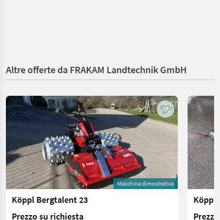
Altre offerte da FRAKAM Landtechnik GmbH
Macchina dimostrativa
Köppl Bergtalent 23
Köppl 
Prezzo su richiesta
Prezzo 