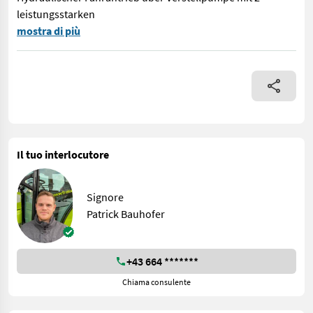
leistungsstarken
Der Bergtalent ist der leistungsstarke Einachser für extremst
mostra di più
Il tuo interlocutore
Signore
Patrick Bauhofer
+43 664 *******
Chiama consulente