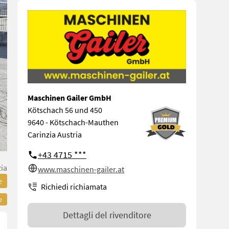
Maschinen Gailer GmbH
Kötschach 56 und 450
9640 - Kötschach-Mauthen
Carinzia Austria
+43 4715 ***
zia
www.maschinen-gailer.at
e
Richiedi richiamata
e
Dettagli del rivenditore