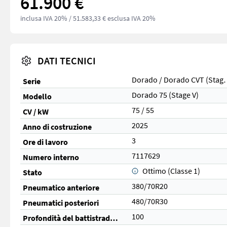
61.900 €
inclusa IVA 20%
/ 51.583,33 € esclusa IVA 20%
DATI TECNICI
Dorado / Dora
Serie
Dorado 75 (Stage V)
Modello
75 / 55
CV / kW
2025
Anno di costruzione
3
Ore di lavoro
7117629
Numero interno
Ottimo (Classe 1)
Stato
380/70R20
Pneumatico anteriore
480/70R30
Pneumatici posteriori
100
Profondità del battistrada anteriore (%)