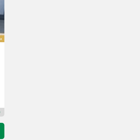
va
Same Explorer Natural 105
63.900 €
inclusa IVA 20%
53.250 € netto
106 CV/78 kW
Anno prod. 2026
7 h
Maschinen Gailer GmbH
9640 Carinzia
Rivenditore Premium Gold