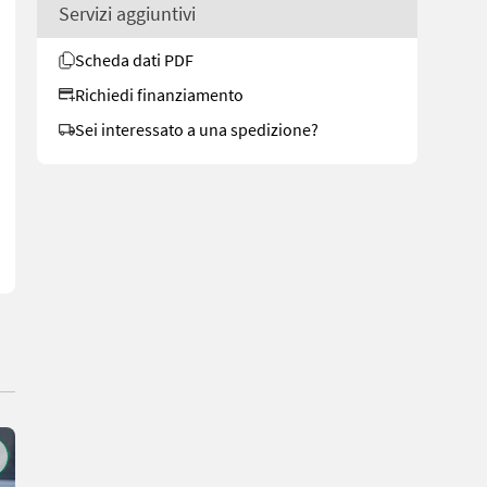
Servizi aggiuntivi
Scheda dati PDF
Richiedi finanziamento
 4 cilindri con cilindrata di 3859 cm³ e turbocompressore * Cambio 
Sei interessato a una spedizione?