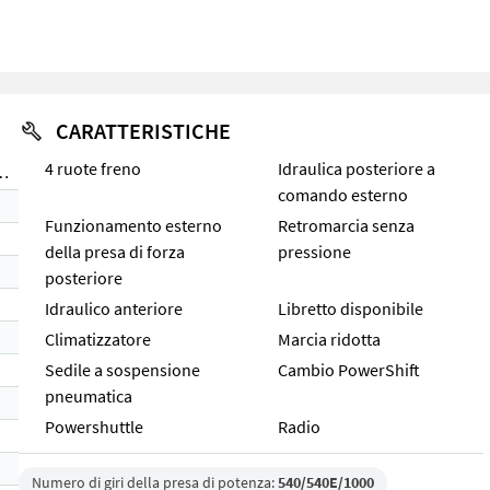
CARATTERISTICHE
4 ruote freno
Idraulica posteriore a
do CVT (Stage V)
comando esterno
Funzionamento esterno
Retromarcia senza
della presa di forza
pressione
posteriore
Idraulico anteriore
Libretto disponibile
Climatizzatore
Marcia ridotta
Sedile a sospensione
Cambio PowerShift
pneumatica
Powershuttle
Radio
Numero di giri della presa di potenza:
540/540E/1000