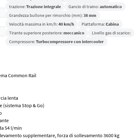
trazione:
Trazione integrale
Gancio di traino:
automatico
Grandezza bullone per rimorchio (mm):
38 mm
Velocità massima in km/h:
40 km/h
Piattaforma:
Cabina
Tirante superiore posteriore:
meccanico
Livello gas di scarico:
Compressore:
Turbocompressore con intercooler
tema Common Rail
cia lenta
e (sistema Stop & Go)
o
tante
da 54 l/min
ollevamento supplementare, forza di sollevamento 3600 kg