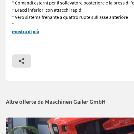
* Comandi esterni per il sollevatore posteriore e la presa di f
* Bracci inferiori con attacchi rapidi
* Vero sistema frenante a quattro ruote sull’asse anteriore
*
Same Dorado 75 GS con ottima dotazione! * Motore FARMotion 45
mostra di più
Altre offerte da Maschinen Gailer GmbH