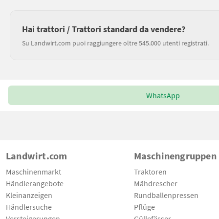
Hai trattori / Trattori standard da vendere?
Su Landwirt.com puoi raggiungere oltre 545.000 utenti registrati.
WhatsApp
Landwirt.com
Maschinengruppen
Maschinenmarkt
Traktoren
Händlerangebote
Mähdrescher
Kleinanzeigen
Rundballenpressen
Händlersuche
Pflüge
Versteigerungen
Güllefässer