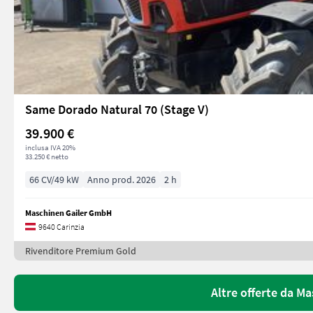
Same Dorado Natural 70 (Stage V)
39.900 €
inclusa IVA 20%
33.250 € netto
66 CV/49 kW
Anno prod. 2026
2 h
Maschinen Gailer GmbH
9640 Carinzia
Rivenditore Premium Gold
Altre offerte da M