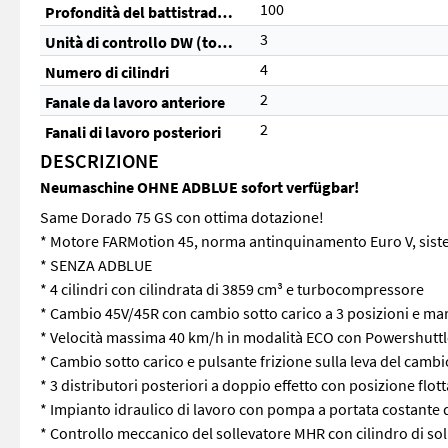
100
Profondità del battistrada posteriore (%)
3
Unità di controllo DW (totale)
4
Numero di cilindri
2
Fanale da lavoro anteriore
2
Fanali di lavoro posteriori
DESCRIZIONE
Neumaschine OHNE ADBLUE sofort verfügbar!
Same Dorado 75 GS con ottima dotazione!
* Motore FARMotion 45, norma antinquinamento Euro V, sis
* SENZA ADBLUE
* 4 cilindri con cilindrata di 3859 cm³ e turbocompressore
* Cambio 45V/45R con cambio sotto carico a 3 posizioni e mar
* Velocità massima 40 km/h in modalità ECO con Powershuttl
* Cambio sotto carico e pulsante frizione sulla leva del cambi
* 3 distributori posteriori a doppio effetto con posizione flot
* Impianto idraulico di lavoro con pompa a portata costante 
* Controllo meccanico del sollevatore MHR con cilindro di s