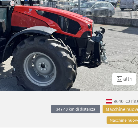
altri
9640
Carin
Macchine nuov
347.48 km di distanza
Macchine nuov