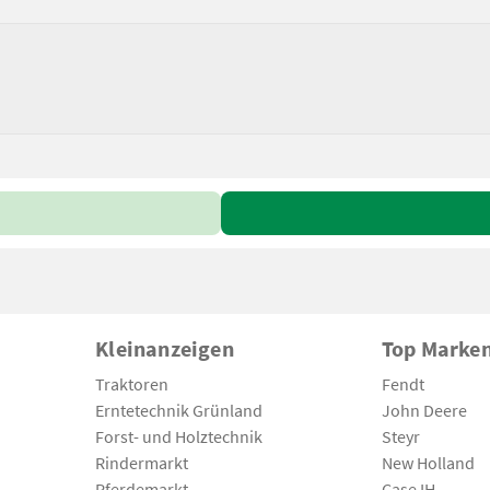
Kleinanzeigen
Top Marke
Traktoren
Fendt
Erntetechnik Grünland
John Deere
Forst- und Holztechnik
Steyr
Rindermarkt
New Holland
Pferdemarkt
Case IH