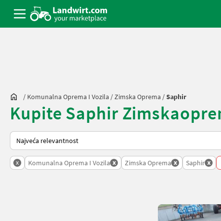
/
Komunalna Oprema I Vozila
/
Zimska Oprema
/
Saphir
Kupite Saphir Zimskaoprema
Tako se sortira na Landwirt.com
x
x
x
x
Komunalna Oprema I Vozila
Zimska Oprema
Saphir