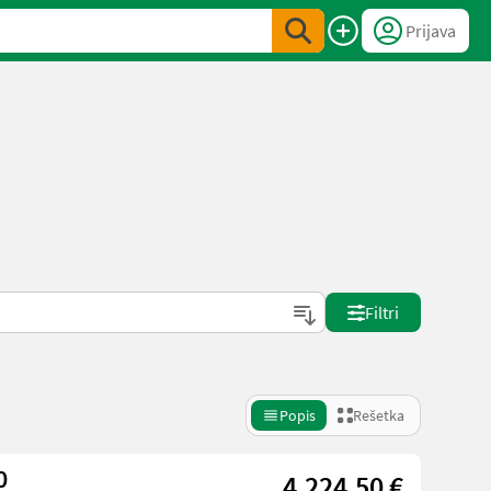
Prijava
Filtri
Popis
Rešetka
0
4.224,50 €