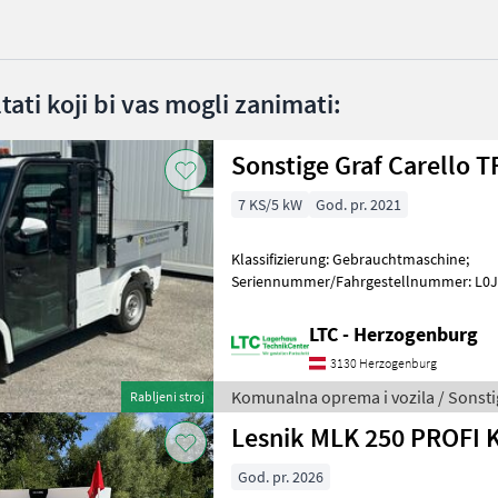
ltati koji bi vas mogli zanimati:
Sonstige Graf Carello T
7 KS/5 kW
God. pr. 2021
Klassifizierung: Gebrauchtmaschine;
Seriennummer/Fahrgestellnummer: L0
Vorbesitzer: 1; Weitere Maschinenmerkma
Straßenzula
LTC - Herzogenburg
3130 Herzogenburg
Komunalna oprema i vozila / Sonsti
Rabljeni stroj
Lesnik MLK 250 PROFI 
God. pr. 2026