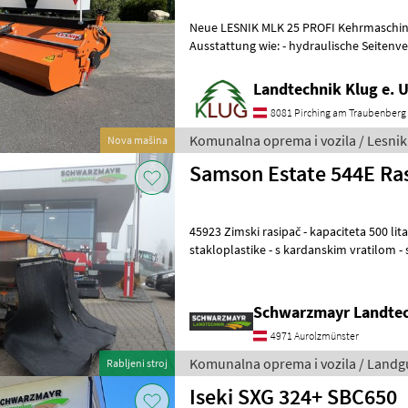
Neue LESNIK MLK 25 PROFI Kehrmaschin
Ausstattung wie: - hydraulische Seitenverstellung ± 30° - Dreipunkt
KAT II - Schmutzsammelbehälter hydr.
Landtechnik Klug e. U
8081 Pirching am Traubenberg
Komunalna oprema i vozila / Lesnik
Nova mašina
Samson Estate 544E Ra
45923 Zimski rasipač - kapaciteta 500 litara - s poklopcem od
stakloplastike - s kardanskim vratilom -
vrata - sa svjetlima/trepćućim svj
Schwarzmayr Landtec
4971 Aurolzmünster
Komunalna oprema i vozila / Landg
Rabljeni stroj
Iseki SXG 324+ SBC650