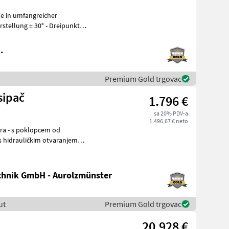
e in umfangreicher
.
Premium Gold trgovac
sipač
1.796 €
sa 20% PDV-a
1.496,67 € neto
 s hidrauličkim otvaranjem
hnik GmbH - Aurolzmünster
ut
Premium Gold trgovac
20.928 €