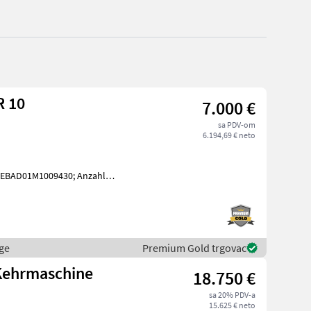
R 10
7.000 €
sa PDV-om
6.194,69 € neto
JEBAD01M1009430; Anzahl
le: Mit europäischer
ge
Premium Gold trgovac
Kehrmaschine
18.750 €
sa 20% PDV-a
15.625 € neto