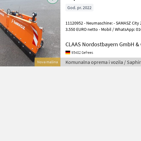
God. pr. 2022
11120952 - Neumaschine: - SAMASZ City 22
3.550 EURO netto - Mobil / WhatsApp: 016
mika.luppertz@claas-nob.de - Wir spr
CLAAS Nordostbayern GmbH & C
95482 Gefrees
Komunalna oprema i vozila / Saphir
Nova mašina