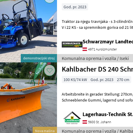
God. pr. 2023
Traktor za njegu travnjaka - s 3-cilindričnim dizelskim motorom Stage
V i 22 KS - sa spremnikom goriva od 21 litre - s potpuno hidrauličkim
upravljanjem - sa sredi
Schwarzmayr Landtec
4971 Aurolzmünster
Komunalna oprema i vozila / Iseki
demonstracijski stroj
Kahlbacher DS 240 Sch
100 KS/74 kW
God. pr. 2023
270 cm
Arbeitsbreite in gerader Stellung: 270cm, bei 30°: 240cm, mi
Schneeblende Gummi, lagernd und sofort verfügbar. Wir bitten
telefonisch oder per Mail Ihren Besuch b
Lagerhaus-Technik St
5600 St. Johann
Komunalna oprema i vozila / Kahlb
Nova mašina