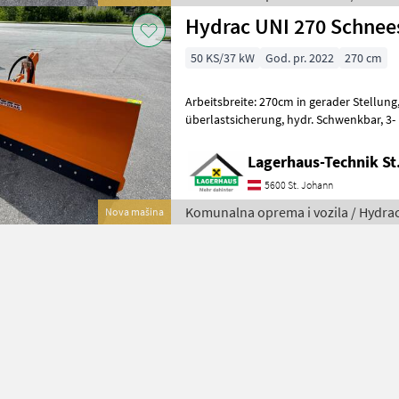
Hydrac UNI 270 Schnee
50 KS/37 kW
God. pr. 2022
270 cm
Arbeitsbreite: 270cm in gerader Stellung, Einteiliges Schild m
überlastsicherung, hydr. Schwenkbar, 3- Punkt Anbau,
Lagerhaus-Technik St
5600 St. Johann
Komunalna oprema i vozila / Hydra
Nova mašina