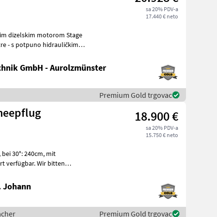
sa 20% PDV-a
17.440 € neto
hnik GmbH - Aurolzmünster
Premium Gold trgovac
neepflug
18.900 €
sa 20% PDV-a
15.750 € neto
t
e
. Johann
acher
Premium Gold trgovac