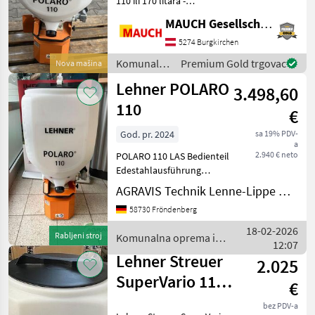
110 ili 170 litara -
Beskonačno podesiva
MAUCH Gesellschaft m.b.H. & Co.KG
Hauer
radna širina od 0, 8 do 6, 0
m - Okvir, klizač i disk za
5274 Burgkirchen
Hydrac
rasipanje izrađeni od
Komunalna
Premium Gold trgovac
Nova mašina
nehrđajućeg čelika
oprema i
Lehner POLARO
Kahlbacher
3.498,60
vozila /
Lehner
110
€
Samasz
God. pr. 2024
sa 19% PDV-
a
Pronar
2.940 € neto
POLARO 110 LAS Bedienteil
Edestahlausführung
Prikaži
serienmäßig Batteriekabel
AGRAVIS Technik Lenne-Lippe GmbH
sve
5m Steuerkabel 6m
(51)
58730 Fröndenberg
Entlastungsdacht Behälter
Halterung Dreipunkt
18-02-2026
MODEL
Rabljeni stroj
Komunalna oprema i
Komunalna oprema i voz
12:07
vozila / Lehner
Lehner Streuer
2.025
SuperVario 110
€
Polaro
Senf
Salzstreuer
bez PDV-a