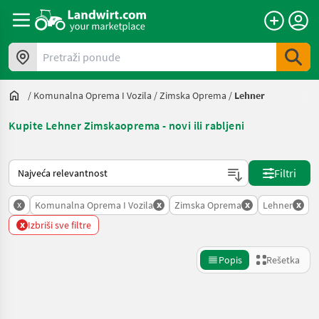
Pretraži ponude
/
Komunalna Oprema I Vozila
/
Zimska Oprema
/
Lehner
Kupite Lehner Zimskaoprema - novi ili rabljeni
Tako se sortira na Landwirt.com
Filtri
x
x
x
x
Komunalna Oprema I Vozila
Zimska Oprema
Lehner
x
Izbriši sve filtre
Popis
Rešetka