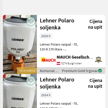
Precizirajte
pretragu
Lehner Polaro
Cijena
Kategorija
Država
Filtri
4
soljenka
na upit
2024 h
Prikaži 4
TRENUTNA
Poništi
STAZA
rezultata
Lehner Polaro rasipač - 70,
Općinska
110 ili 170 litara -
tehnologija
Beskonačno podesiva
MAUCH Gesellschaft m.b.H. & Co.KG
Komunalna
radna širina od 0, 8 do 6, 0
Oprema I
m - Okvir, klizač i disk za
5274 Burgkirchen
Vozila
rasipanje izrađeni od
Komunalna
Premium Gold trgovac
Nova mašina
Zimska
nehrđajućeg čelika
oprema i
Oprema
Lehner Polaro
Cijena
vozila /
Lehner
Lehner
soljenka
na upit
ODABERITE
2024 h
KATEGORIJU
Lehner Polaro rasipač - 70,
Lehner