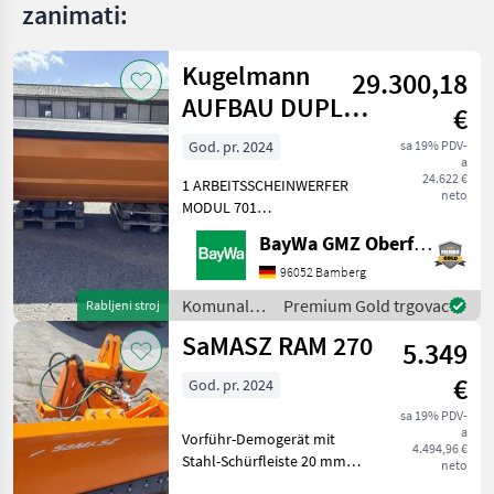
zanimati:
MARKETPLACE
Ponude
Mali
Kugelmann
Marketplace
29.300,18
trgovaca
oglasi
AUFBAU DUPLEX
€
3,2 M³
God. pr. 2024
sa 19% PDV-
a
24.622 €
1 ARBEITSSCHEINWERFER
neto
MODUL 701
AUFSTIEGSLEITER A
BayWa GMZ Oberfranken
DUPLEX VA1 ELEKTRISCHE
STREUBILDVERSTELLUNG
96052 Bamberg
(ESB)1 ELEKTRISCHE
Komunalna
Premium Gold trgovac
Rabljeni stroj
STREUKONTROLLE (ESK)1
oprema i
SaMASZ RAM 270
ERSTMONTAGE AM
5.349
vozila /
FAHRZEUG1 KUPPL
Kugelmann
€
God. pr. 2024
sa 19% PDV-
a
Vorführ-Demogerät mit
4.494,96 €
Stahl-Schürfleiste 20 mm
neto
Anbaurahmen Kat. I und II