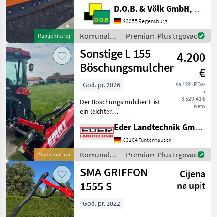
PSV Gleitkufensatz
D.O.B. & Völk GmbH, Filiale Regensburg
Standard Komunalna
93055 Regensburg
oprema i vozila Zimska
oprema
Komunalna
Premium Plus trgovac
Rabljeni stroj
oprema i
Sonstige L 155
4.200
vozila /
Samasz
Böschungsmulcher
€
God. pr. 2026
sa 19% PDV-
a
3.529,41 €
Der Böschungsmulcher L ist
neto
ein leichter
Schlegelmulcher mit
Eder Landtechnik GmbH
Parallelogrammführung
und die ideale Lösung für
83104 Tuntenhausen
Traktoren mit geringerer
Komunalna
Premium Plus trgovac
Nova mašina
Leistung (Ab 25 PS). Er
oprema i
SMA GRIFFON
eignet s
Cijena
vozila /
Sonstige
1555 S
na upit
God. pr. 2022