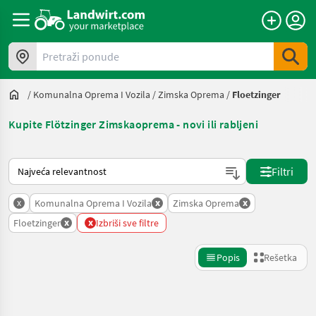
Pretraži ponude
/
Komunalna Oprema I Vozila
/
Zimska Oprema
/
Floetzinger
Kupite Flötzinger Zimskaoprema - novi ili rabljeni
Tako se sortira na Landwirt.com
Filtri
x
x
x
Komunalna Oprema I Vozila
Zimska Oprema
x
x
Floetzinger
Izbriši sve filtre
Popis
Rešetka