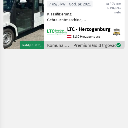
7 KS/5 kW
God. pr. 2021
sa PDV-om
6.194,69 €
neto
Klassifizierung:
Gebrauchtmaschine;
Seriennummer/Fahrgestellnummer:
LTC - Herzogenburg
L0JEBAD01M1009430;
Anzahl Vorbesitzer: 1;
3130 Herzogenburg
Weitere
Komunalna
Premium Gold trgovac
Rabljeni stroj
Maschinenmerkmale: Mit
oprema i
europäischer Straßenzula
vozila /
Sonstige