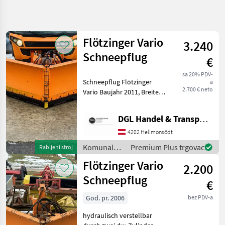
Precizirajte
pretragu
Flötzinger Vario
3.240
Kategorija
Država
Filtri
4
Schneepflug
€
sa 20% PDV-
Prikaži 3
TRENUTNA
Schneepflug Flötzinger
Poništi
a
STAZA
rezultata
2.700 € neto
Vario Baujahr 2011, Breite
Općinska
2.44m, Höhe Scharre 1.06m,
tehnologija
730 kg, V Förmig / links,
DGL Handel & Transporte
Komunalna
rechts oder Spitz, war auf
Oprema I
einem Lindner Unitrac,
4202 Hellmonsödt
Vozila
Gummi
Komunalna
Premium Plus trgovac
Rabljeni stroj
Zimska
oprema i
Oprema
Flötzinger Vario
2.200
vozila /
Floetzinger
Flötzinger
Schneepflug
€
ODABERITE
God. pr. 2006
bez PDV-a
KATEGORIJU
hydraulisch verstellbar
Flötzinger