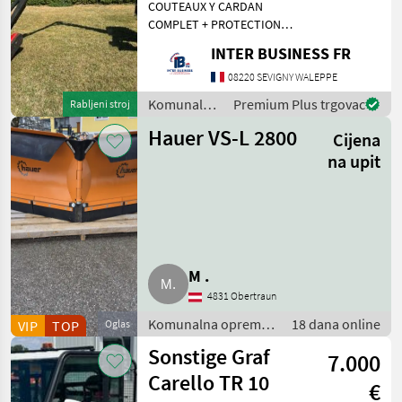
COUTEAUX Y CARDAN
COMPLET + PROTECTION
BOITIER DE COMMANDE 82
INTER BUSINESS FR
HEURES Komunalna
oprema i vozila Kosilice za
08220 SEVIGNY WALEPPE
nagibe
Komunalna
Premium Plus trgovac
Rabljeni stroj
oprema i
Hauer VS-L 2800
Cijena
vozila /
Cosma
na upit
M .
4831 Obertraun
Komunalna oprema i
18 dana online
VIP
TOP
Oglas
vozila / Rasipači za
Sonstige Graf
7.000
sol
Carello TR 10
€