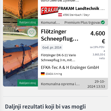
durch zwei dw. Zylinder
Schwenkbereich: beidseitig
FRAKAM Landtechnik GmbH
Hauer
jeweils ca. 30° Stützräder 2
Stk. Federklappen (als
4596 Steinbach / Steyr
Hydrac
Auffahrsicherung)
Komunalna
Premium Plus trgovac
Rabljeni stroj
Pendelausg
oprema i
Flötzinger
Kahlbacher
4.600
vozila /
Flötzinger
Schneepflug
€
Samasz
Vario 3m
God. pr. 2014
sa 19% PDV-
a
Pronar
3.865,55 €
Flötzinger DK-S-11 Vario
neto
Schneepflug 3 m, mit
Prikaži
Stützräder und
EFKA-Tec A & H Enzinger GmbH
sve
Federklappen Komunalna
(51)
83404 Ainring
oprema i vozila Zimska
oprema
29-10-
MODEL
Rabljeni stroj
Komunalna oprema i
2024 13:53
vozila / Flötzinger
Vario
Daljnji rezultati koji bi vas mogli
Schneepflug