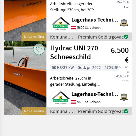
15.750 €
Arbeitsbreite in gerader
neto
Stellung: 270cm, bei 30°:
240cm, mit Schneeblende
Lagerhaus-Technik St. Johann
Gummi, lagernd und sofort
verfügbar. Wir bitten
5600 St. Johann
telefonisch oder per Mail
Komunalna
Premium Gold trgovac
Nova mašina
Ihren Besuch be
oprema i
Hydrac UNI 270
6.500
vozila /
Kahlbacher
Schneeschild
€
50 KS/37 kW
God. pr. 2022
270 cm
sa 20% PDV-
a
5.416,67 €
Arbeitsbreite: 270cm in
neto
gerader Stellung, Einteiliges
Schild mit
Lagerhaus-Technik St. Johann
überlastsicherung, hydr.
Schwenkbar, 3- Punkt
5600 St. Johann
Anbau, Schwenkbereich
Komunalna
Premium Gold trgovac
Nova mašina
+-30°, mit Schockventil,
oprema i
lagernd
vozila /
Hydrac