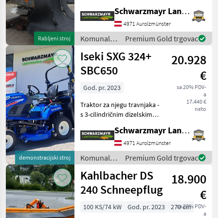
stakloplastike - s
Schwarzmayr Landtechnik GmbH - Aurolzmünster
kardanskim vratilom - s
hidrauličkim otvaranjem
4971 Aurolzmünster
vrata - sa
Komunalna
Premium Gold trgovac
Rabljeni stroj
svjetlima/trepćućim svj
oprema i
Iseki SXG 324+
20.928
vozila /
Landgut
SBC650
€
God. pr. 2023
sa 20% PDV-
a
17.440 €
Traktor za njegu travnjaka -
neto
s 3-cilindričnim dizelskim
motorom Stage V i 22 KS -
Schwarzmayr Landtechnik GmbH - Aurolzmünster
sa spremnikom goriva od
21 litre - s potpuno
4971 Aurolzmünster
hidrauličkim upravljanjem -
Komunalna
Premium Gold trgovac
demonstracijski stroj
sa sredi
oprema i
Kahlbacher DS
18.900
vozila /
Iseki
240 Schneepflug
€
100 KS/74 kW
God. pr. 2023
270 cm
sa 20% PDV-
a