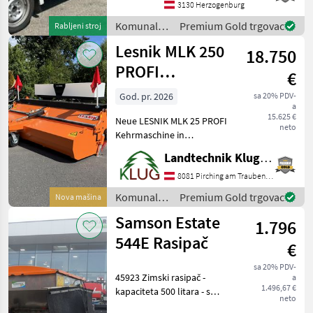
Anzahl Vorbesitzer: 1;
3130 Herzogenburg
Weitere
Komunalna
Premium Gold trgovac
Rabljeni stroj
Maschinenmerkmale: Mit
oprema i
Lesnik MLK 250
europäischer Straßenzula
18.750
vozila /
Sonstige
PROFI
€
Kehrmaschine
God. pr. 2026
sa 20% PDV-
a
15.625 €
Neue LESNIK MLK 25 PROFI
neto
Kehrmaschine in
umfangreicher Ausstattung
Landtechnik Klug e. U.
wie: - hydraulische
Seitenverstellung ± 30° -
8081 Pirching am Traubenberg
Dreipunkt KAT II -
Komunalna
Premium Gold trgovac
Nova mašina
Schmutzsammelbehälter
oprema i
Samson Estate
hydr.
1.796
vozila /
Lesnik
544E Rasipač
€
sa 20% PDV-
45923 Zimski rasipač -
a
1.496,67 €
kapaciteta 500 litara - s
neto
poklopcem od