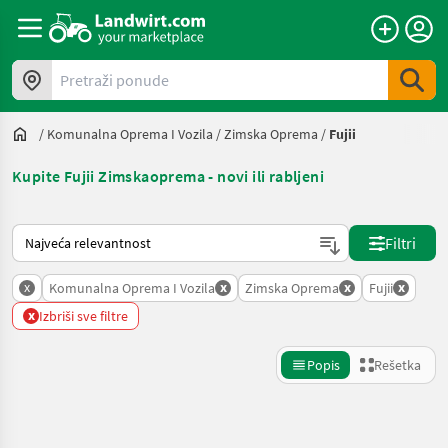
Pretraži ponude
/
Komunalna Oprema I Vozila
/
Zimska Oprema
/
Fujii
Kupite Fujii Zimskaoprema - novi ili rabljeni
Tako se sortira na Landwirt.com
Filtri
x
x
x
x
Komunalna Oprema I Vozila
Zimska Oprema
Fujii
x
Izbriši sve filtre
Popis
Rešetka