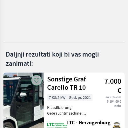
Hauer
Hydrac
Kahlbacher
Samasz
Daljnji rezultati koji bi vas mogli
zanimati:
Pronar
Prikaži
Sonstige Graf
sve
7.000
(51)
Carello TR 10
€
MARKETPLACE
7 KS/5 kW
God. pr. 2021
sa PDV-om
6.194,69 €
Ponude
Mali
neto
Klassifizierung:
Marketplace
trgovaca
oglasi
Gebrauchtmaschine;
Seriennummer/Fahrgestellnummer:
LTC - Herzogenburg
L0JEBAD01M1009430;