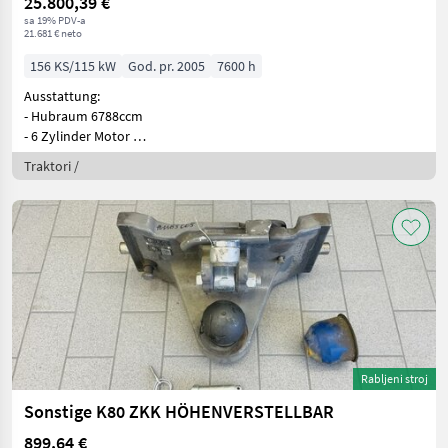
25.800,39 €
sa 19% PDV-a
21.681 € neto
156 KS/115 kW
God. pr. 2005
7600 h
Ausstattung:
- Hubraum 6788ccm
- 6 Zylinder Motor
- Lastschaltgetr
Traktori /
Rabljeni stroj
Sonstige K80 ZKK HÖHENVERSTELLBAR
899,64 €