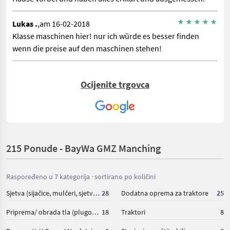
Lukas .
,am 16-02-2018
Klasse maschinen hier! nur ich würde es besser finden
wenn die preise auf den maschinen stehen!
Ocijenite trgovca
215 Ponude - BayWa GMZ Manching
Raspoređeno u 7 kategorija · sortirano po količini
Sjetva (sijačice, mulčeri, sjetvospremači i dr)
28
Dodatna oprema za traktore
25
Priprema/ obrada tla (plugovi, kultivatori, tanjurače i dr.)
18
Traktori
8