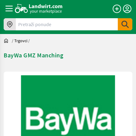
Pretraži ponude
/
Trgovci
/
BayWa GMZ Manching