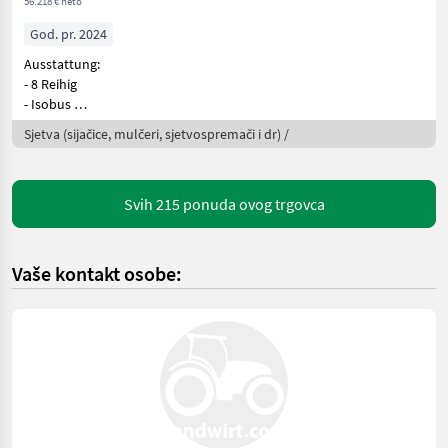
56.218 € neto
God. pr. 2024
Ausstattung:
- 8 Reihig
- Isobus
- elektrischer Säantrieb
Sjetva (sijačice, mulčeri, sjetvospremači i dr) /
- Se
Svih 215 ponuda ovog trgovca
Vaše kontakt osobe: