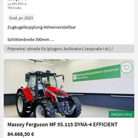
sa 19% PDV-a
756 € neto
God. pr. 2023
Zugkugelkupplung Höhenverstellbar
Schlittenbreite 390mm
Schlittens
Priprema/ obrada tla (plugovi, kultivatori, tanjurače i dr.) /
Rabljeni stroj
Massey Ferguson MF 5S.115 DYNA-4 EFFICIENT
84.668,50 €