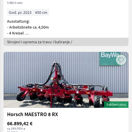
5.882 € neto
God. pr. 2023
450 cm
Ausstattung:
- Arbeitsbreite ca. 4,50m
- 4 Kreisel
- 6 Zinkenarme
Strojevi i oprema za travu i baliranje /
Rabljeni stroj
Horsch MAESTRO 8 RX
66.899,42 €
sa 19% PDV-a