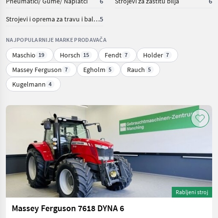
Pneumatici/ Gume/ Naplatci
6
Strojevi za zaštitu bilja
6
Strojevi i oprema za travu i baliranje
5
NAJPOPULARNIJE MARKE PRODAVAČA
Maschio
Horsch
Fendt
Holder
19
15
7
7
Massey Ferguson
Egholm
Rauch
7
5
5
Kugelmann
4
Rabljeni stroj
Massey Ferguson 7618 DYNA 6