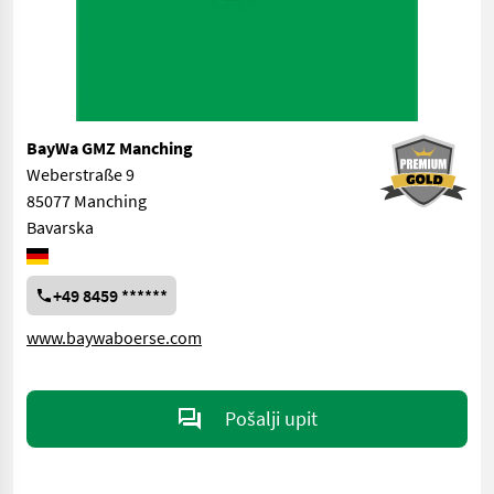
BayWa GMZ Manching
Weberstraße 9
85077 Manching
Bavarska
+49 8459 ******
www.baywaboerse.com
Pošalji upit