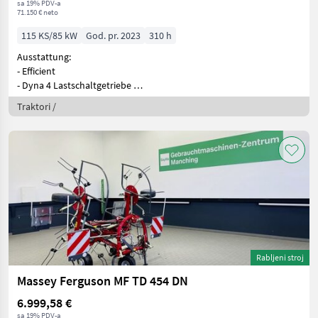
sa 19% PDV-a
71.150 € neto
115 KS/85 kW
God. pr. 2023
310 h
Ausstattung:
- Efficient
- Dyna 4 Lastschaltgetriebe
- Frontkrafth
Traktori /
Rabljeni stroj
Massey Ferguson MF TD 454 DN
6.999,58 €
sa 19% PDV-a