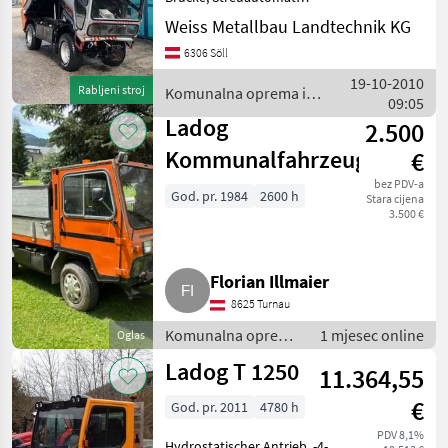
Komunalna oprema i vozila
Weiss Metallbau Landtechnik KG
Hauer
Zimska oprema
6306 Söll
Hydrac
19-10-2010
Rabljeni stroj
Komunalna oprema i
09:05
vozila / Ladog
Ladog
Kahlbacher
2.500
Kommunalfahrzeug
€
Samasz
bez PDV-a
God. pr. 1984
2600 h
Stara cijena
Pronar
3.500 €
Prikaži
sve
Florian Illmaier
(51)
8625 Turnau
MODEL
Komunalna oprema
1 mjesec online
Oglas
i vozila / Zimska
Ladog T 1250
11.364,55
oprema
€
God. pr. 2011
4780 h
T
1250
PDV 8,1%
Hydrostatischer Antrieb, -4-