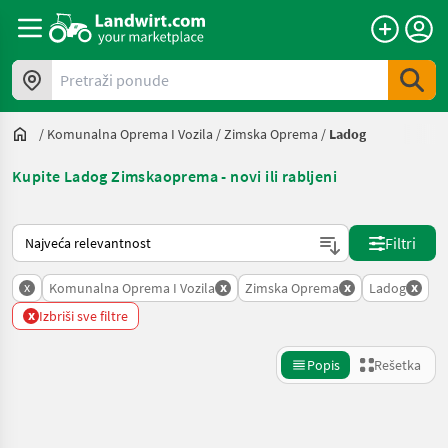
Pretraži ponude
/
Komunalna Oprema I Vozila
/
Zimska Oprema
/
Ladog
Kupite Ladog Zimskaoprema - novi ili rabljeni
Tako se sortira na Landwirt.com
Filtri
x
x
x
x
Komunalna Oprema I Vozila
Zimska Oprema
Ladog
x
Izbriši sve filtre
Popis
Rešetka