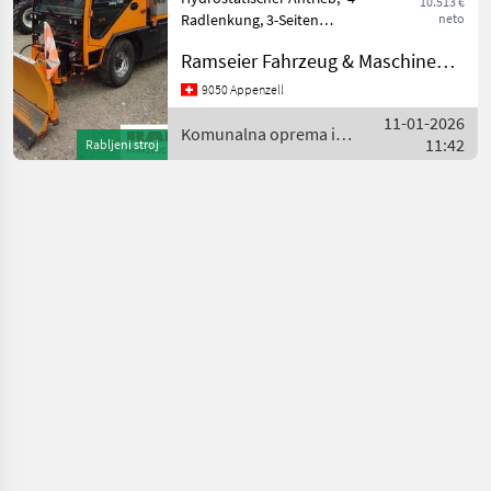
10.513 €
Radlenkung, 3-Seiten
neto
MARKETPLACE
Kipper,
Ramseier Fahrzeug & Maschinen AG
Ponude
Winterdienstausrüstung,
Mali
Marketplace
trgovaca
Schneepflug Zaugg. Weitere
oglasi
9050 Appenzell
Occasionen auf Anfrage.
11-01-2026
Komunalna oprema i vozila
Komunalna oprema i
11:42
Rabljeni stroj
Zimsk
vozila / Ladog