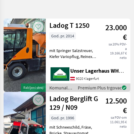
Precizirajte
pretragu
Ladog T 1250
23.000
Kategorija
Država
Filtri
4
€
God. pr. 2014
sa 20% PDV-
Prikaži 4
TRENUTNA
Poništi
a
mit Springer Salzstreuer,
STAZA
rezultata
19.166,67 €
Kiefer Variopflug, Reinex
neto
Općinska
Gießarm mit Wassertank,
tehnologija
ca. 8.500
Unser Lagerhaus WHG, Kärnten, Klagenfurt
Komunalna
BETRIEBSSTUNDEN;
Oprema I
9020 Klagenfurt
Informieren Sie sich bitte
Vozila
vor Fahrt-Antritt
Komunalna
Premium Plus trgovac
Rabljeni stroj
Zimska
telefonisch, o
oprema i
Oprema
Ladog Berglift G
12.500
vozila /
Ladog
Ladog
129 / N09
€
ODABERITE
God. pr. 1996
sa PDV-om
KATEGORIJU
11.061,95 €
neto
mit Schneeschild, Fräse,
Ladog
Brücke, Streuautomat