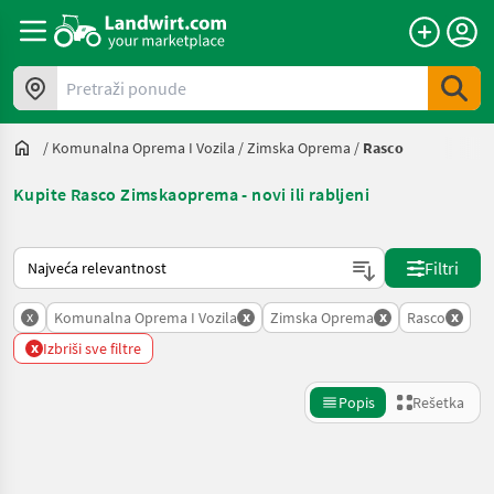
Pretraži ponude
/
Komunalna Oprema I Vozila
/
Zimska Oprema
/
Rasco
Kupite Rasco Zimskaoprema - novi ili rabljeni
Tako se sortira na Landwirt.com
Filtri
x
x
x
x
Komunalna Oprema I Vozila
Zimska Oprema
Rasco
x
Izbriši sve filtre
Popis
Rešetka