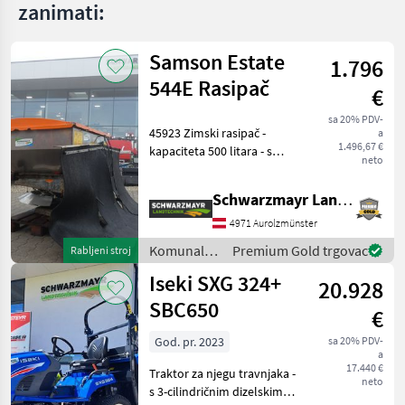
zanimati:
Samson Estate
1.796
544E Rasipač
€
sa 20% PDV-
45923 Zimski rasipač -
a
1.496,67 €
kapaciteta 500 litara - s
neto
poklopcem od
stakloplastike - s
Schwarzmayr Landtechnik GmbH - Aurolzmünster
kardanskim vratilom - s
hidrauličkim otvaranjem
4971 Aurolzmünster
vrata - sa
Komunalna
Premium Gold trgovac
Rabljeni stroj
svjetlima/trepćućim svj
oprema i
Iseki SXG 324+
20.928
vozila /
Landgut
SBC650
€
God. pr. 2023
sa 20% PDV-
a
17.440 €
Traktor za njegu travnjaka -
neto
s 3-cilindričnim dizelskim