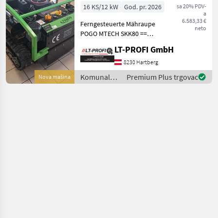
16 KS/12 kW
God. pr. 2026
sa 20% PDV-
a
6.583,33 €
Ferngesteuerte Mähraupe
neto
POGO MTECH SKK80 ==
Lagergerät == Der POGO
LT-PROFI GmbH
MTECH SKK 80 ist ein
professioneller,
8230 Hartberg
ferngesteuerter
Komunalna
Premium Plus trgovac
Nova mašina
Raupenmäher, der speziell
oprema i
für die Pflege v
vozila /
Sonstige