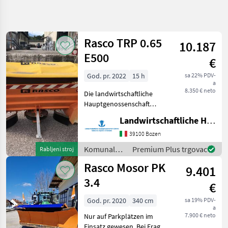
Precizirajte
pretragu
Rasco TRP 0.65
10.187
Kategorija
Država
Filtri
4
E500
€
God. pr. 2022
15 h
sa 22% PDV-
Prikaži 3
TRENUTNA
Poništi
a
STAZA
rezultata
8.350 € neto
Die landwirtschaftliche
Općinska
Hauptgenossenschaft
tehnologija
bietet einen RASCO
Landwirtschaftliche Hauptgen. Südtirol
Komunalna
Salzstreuer zum Verkauf an.
Oprema I
Der Rasco TRP hat einen
39100 Bozen
Vozila
Fassungsraum des
Komunalna
Premium Plus trgovac
Rabljeni stroj
Zimska
Trockenstoffbehälters von
oprema i
Oprema
Rasco Mosor PK
0,
9.401
vozila /
Rasco
Rasco
3.4
€
ODABERITE
God. pr. 2020
340 cm
sa 19% PDV-
KATEGORIJU
a
7.900 € neto
Nur auf Parkplätzen im
Rasco
Einsatz gewesen. Bei Fragen