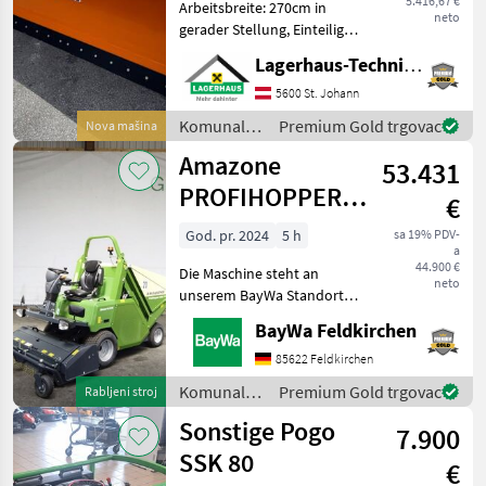
5.416,67 €
Arbeitsbreite: 270cm in
neto
gerader Stellung, Einteiliges
Schild mit
Lagerhaus-Technik St. Johann
überlastsicherung, hydr.
Schwenkbar, 3- Punkt
5600 St. Johann
Anbau, Schwenkbereich
Komunalna
Premium Gold trgovac
Nova mašina
+-30°, mit Schockventil,
oprema i
Amazone
lagernd
53.431
vozila /
Hydrac
PROFIHOPPER
€
SMARTLINE
God. pr. 2024
5 h
sa 19% PDV-
a
PH1500
44.900 €
Die Maschine steht an
neto
unserem BayWa Standort in
DE-89155 Erbach.Gerne
BayWa Feldkirchen
steht Ihnen Herr Straub
unter Tel.: 07305 173 52 für
85622 Feldkirchen
Ihre Anfrage zur
Komunalna
Premium Gold trgovac
Rabljeni stroj
Verfügung!ProfiHopper PH
oprema i
Sonstige Pogo
7.900
vozila /
Amazone
SSK 80
€