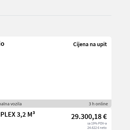
io
Cijena na upit
alna vozila
3 h online
PLEX 3,2 M³
29.300,18 €
sa 19% PDV-a
24.622 € neto