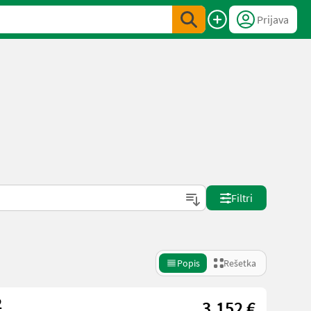
Prijava
Filtri
Popis
Rešetka
2
3.152 €