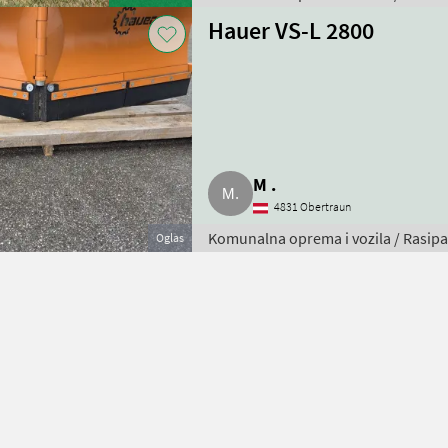
Hauer VS-L 2800
M .
4831 Obertraun
Komunalna oprema i vozila / Rasipač
Oglas