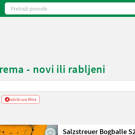
Pretraži ponude
ma - novi ili rabljeni
x
Izbriši sve filtre
Salzstreuer Bogballe S