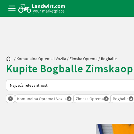
/
Komunalna Oprema I Vozila
/
Zimska Oprema
/
Bogballe
Kupite Bogballe Zimskaopre
Tako se sortira na Landwirt.com
x
x
x
x
Komunalna Oprema I Vozila
Zimska Oprema
Bogballe