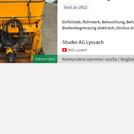
God. pr. 2012
Einfüllsieb, Rührwerk, Beleuchtung, Behälter Abdeckplane,
Breitenbegrenzung elektrisch, Ein/Aus elektrisch, Antrieb Zapfwelle,
Fassungsvermögen 325 Lt., Arbeitsbreit
Studer AG Lyssach
3421 Lyssach
Komunalna oprema i vozila / Bogbal
Rabljeni stroj