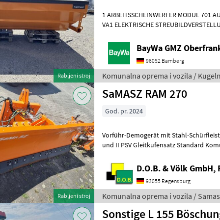
1 ARBEITSSCHEINWERFER MODUL 701 AU
VA1 ELEKTRISCHE STREUBILDVERSTELLU
STREUKONTROLLE (ESK)1 ERSTMONTAG
BayWa GMZ Oberfran
96052 Bamberg
Komunalna oprema i vozila / Kuge
Rabljeni stroj
SaMASZ RAM 270
God. pr. 2024
Vorführ-Demogerät mit Stahl-Schürfleiste 20 mm Anbaurahmen Kat. I
und II PSV Gleitkufensatz Standard Komunalna oprema i vozila
Zimska oprema
D.O.B. & Völk GmbH, 
93055 Regensburg
Komunalna oprema i vozila / Samas
Rabljeni stroj
Sonstige L 155 Böschu