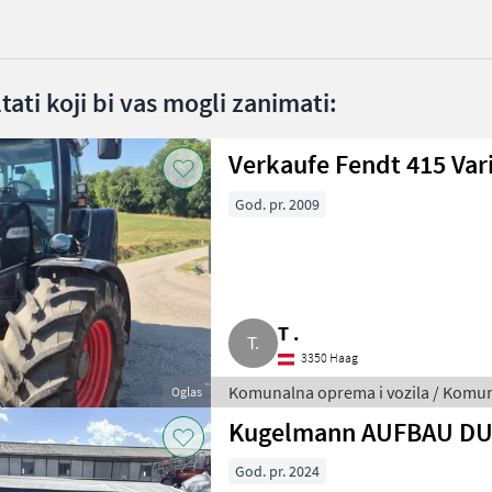
ltati koji bi vas mogli zanimati:
Verkaufe Fendt 415 Var
God. pr. 2009
T .
3350 Haag
Komunalna oprema i vozila / Komun
Oglas
Kugelmann AUFBAU DU
God. pr. 2024