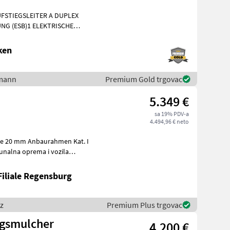
FSTIEGSLEITER A DUPLEX
NG (ESB)1 ELEKTRISCHE
E AM FAHRZEUG1 KUPPL
ken
lmann
Premium Gold trgovac
5.349 €
sa 19% PDV-a
4.494,96 € neto
Filiale Regensburg
z
Premium Plus trgovac
ngsmulcher
4.200 €