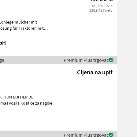
sa 19% PDV-a
3.529,41 € neto
 Schlegelmulcher mit
ösung für Traktoren mit
s
mbH
ge
Premium Plus trgovac
Cijena na upit
CTION BOITIER DE
nalna oprema i vozila Kosilice za nagibe
a
Premium Plus trgovac