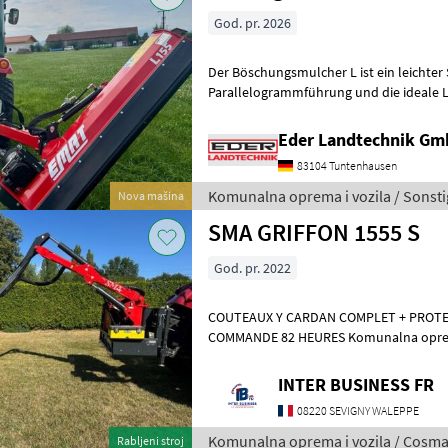
God. pr. 2026
Der Böschungsmulcher L ist ein leichter
Parallelogrammführung und die ideale L
geringerer Leistung (Ab 25 PS). Er eignet 
Eder Landtechnik G
83104 Tuntenhausen
Komunalna oprema i vozila / Sonsti
Nova mašina
SMA GRIFFON 1555 S
God. pr. 2022
COUTEAUX Y CARDAN COMPLET + PROTE
COMMANDE 82 HEURES Komu
INTER BUSINESS FR
08220 SEVIGNY WALEPPE
Komunalna oprema i vozila / Cosm
Rabljeni stroj