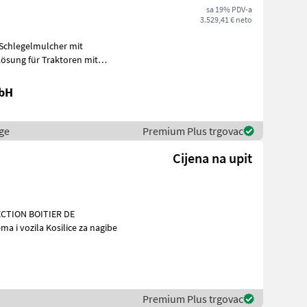
sa 19% PDV-a
3.529,41 € neto
 Schlegelmulcher mit
ösung für Traktoren mit
s
mbH
ge
Premium Plus trgovac
Cijena na upit
CTION BOITIER DE
nalna oprema i vozila Kosilice za nagibe
a
Premium Plus trgovac