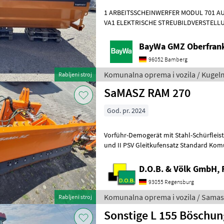
1 ARBEITSSCHEINWERFER MODUL 701 AU
VA1 ELEKTRISCHE STREUBILDVERSTELLU
STREUKONTROLLE (ESK)1 ERSTMONTAG
BayWa GMZ Oberfran
96052 Bamberg
Komunalna oprema i vozila / Kuge
Rabljeni stroj
SaMASZ RAM 270
God. pr. 2024
Vorführ-Demogerät mit Stahl-Schürfleiste 20 mm Anbaurahmen Kat. I
und II PSV Gleitkufensatz Standard Komunalna oprema i vozila
Zimska oprema
D.O.B. & Völk GmbH, 
93055 Regensburg
Komunalna oprema i vozila / Samas
Rabljeni stroj
Sonstige L 155 Böschu