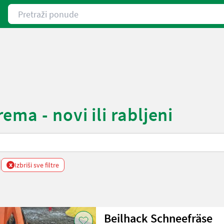
Pretraži ponude
ma - novi ili rabljeni
x
Izbriši sve filtre
Beilhack Schneefräse