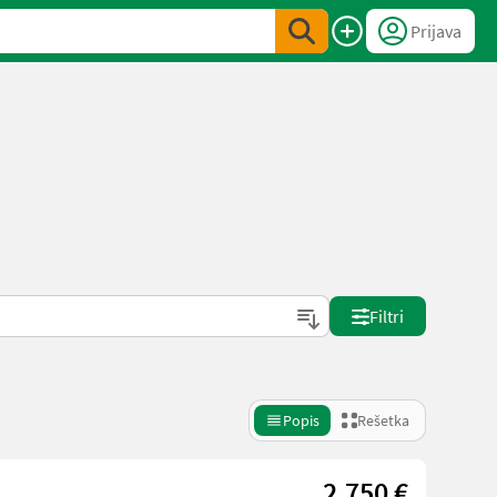
Prijava
Filtri
Popis
Rešetka
2.750 €