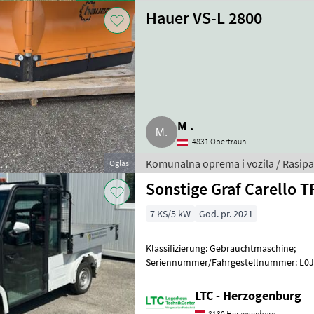
Hauer VS-L 2800
M .
4831 Obertraun
Komunalna oprema i vozila / Rasipač
Oglas
Sonstige Graf Carello T
7 KS/5 kW
God. pr. 2021
Klassifizierung: Gebrauchtmaschine;
Seriennummer/Fahrgestellnummer: L0
Vorbesitzer: 1; Weitere Maschinenmerkma
Straßenzula
LTC - Herzogenburg
3130 Herzogenburg