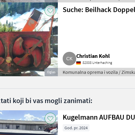
Suche: Beilhack Doppe
Christian Kohl
82008 Unterhaching
Komunalna oprema i vozila / Zims
Oglas
ltati koji bi vas mogli zanimati:
Kugelmann AUFBAU DU
God. pr. 2024