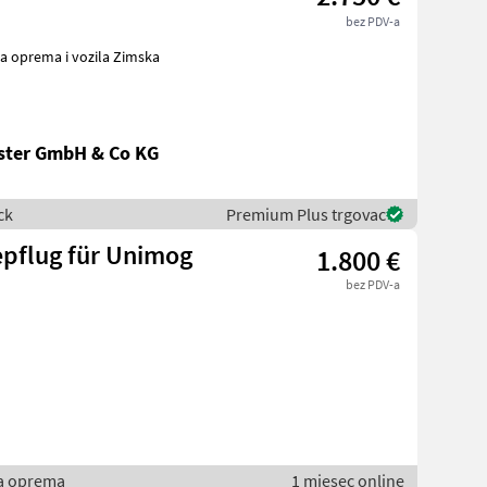
bez PDV-a
ster GmbH & Co KG
ck
Premium Plus trgovac
epflug für Unimog
1.800 €
bez PDV-a
ka oprema
1 mjesec online