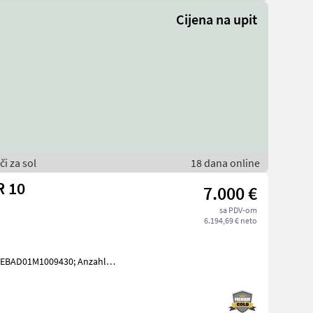
Cijena na upit
i za sol
18 dana online
R 10
7.000 €
sa PDV-om
6.194,69 € neto
JEBAD01M1009430; Anzahl
le: Mit europäischer