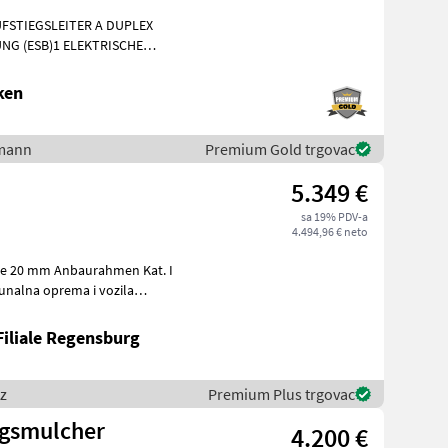
FSTIEGSLEITER A DUPLEX
NG (ESB)1 ELEKTRISCHE
E AM FAHRZEUG1 KUPPL
ken
lmann
Premium Gold trgovac
5.349 €
sa 19% PDV-a
4.494,96 € neto
Filiale Regensburg
z
Premium Plus trgovac
ngsmulcher
4.200 €