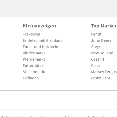
Kleinanzeigen
Top Marke
Traktoren
Fendt
Erntetechnik Grünland
John Deere
Forst- und Holztechnik
Steyr
Rindermarkt
New Holland
Pferdemarkt
Case IH
Futterbörse
Claas
Stellenmarkt
Massey Fergu
Hofladen
Deutz-Fahr