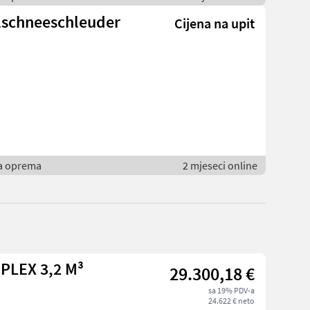
lschneeschleuder
Cijena na upit
ka oprema
2 mjeseci online
PLEX 3,2 M³
29.300,18 €
sa 19% PDV-a
24.622 € neto