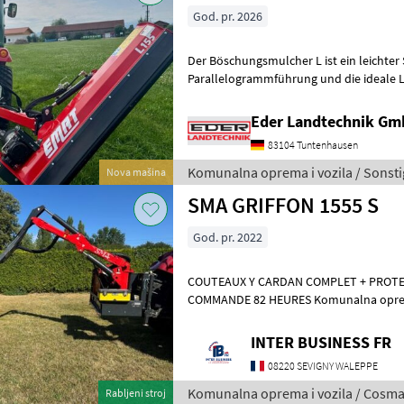
God. pr. 2026
Der Böschungsmulcher L ist ein leichter
Parallelogrammführung und die ideale L
geringerer Leistung (Ab 25 PS). Er eignet 
Eder Landtechnik G
83104 Tuntenhausen
Komunalna oprema i vozila / Sonsti
Nova mašina
SMA GRIFFON 1555 S
God. pr. 2022
COUTEAUX Y CARDAN COMPLET + PROTE
COMMANDE 82 HEURES Komu
INTER BUSINESS FR
08220 SEVIGNY WALEPPE
Komunalna oprema i vozila / Cosm
Rabljeni stroj