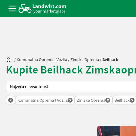
/
Komunalna Oprema I Vozila
/
Zimska Oprema
/
Beilhack
Kupite Beilhack Zimskaopre
Tako se sortira na Landwirt.com
x
x
x
x
Komunalna Oprema I Vozila
Zimska Oprema
Beilhack