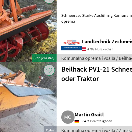
Schneeräse Starke Ausführng Komunalna oprema i vozila Zimska
oprema
Landtechnik Zechmei
4792 Münzkirchen
Komunalna oprema i vozila / Beilha
Rabljeni stroj
Beilhack PV1-21 Schne
oder Traktor
Martin Graitl
83471 Berchtesgaden
Komunalna oprema i vozila / Zims
Oglas