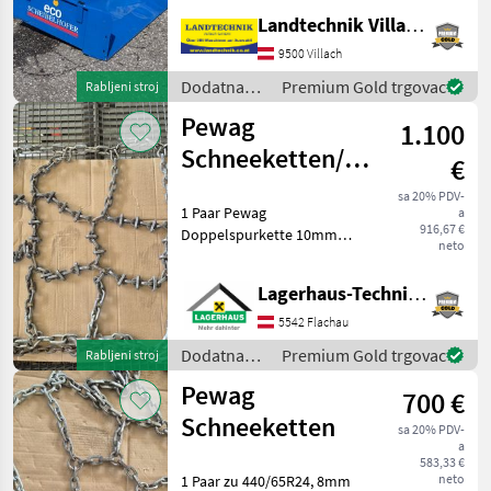
1700 kg pri 25 km/h,
Landtechnik Villach GmbH
trotočkovna vez: Kategorija
I i II, jednostruki hidraulički
9500 Villach
cilindar, hidraulički vodovi s
Dodatna
Premium Gold trgovac
Rabljeni stroj
kuglast
oprema za
Pewag
1.100
traktore /
Scheibelhofer
Schneeketten/
€
Doppelspurkette
sa 20% PDV-
1 Paar Pewag
a
916,67 €
Doppelspurkette 10mm
neto
Gliedstärke zu 540/65R34
mit
Lagerhaus-Technik Flachau
Zusatzverschleißgliedern,
guter Zustand. Wir bitten
5542 Flachau
telefonisch oder per Mail
Dodatna
Premium Gold trgovac
Rabljeni stroj
Ihren Besuch bekanntz
oprema za
Pewag
700 €
traktore /
Pewag
Schneeketten
sa 20% PDV-
a
583,33 €
neto
1 Paar zu 440/65R24, 8mm