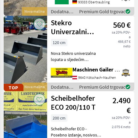
Untergriesbach.Gerne steht
93083 Obertraubling
Ihnen Herr Anetseder Tel.
Dodatna
Premium Gold trgovac
Nova mašina
0151/16104804
oprema za
Stekro
560 €
traktore /
Fendt
Univerzalni
sa 20% PDV-
a
remen NEU 120 -
466,67 €
120 cm
neto
240 cm
Nova Stekro univerzalna
lopata u sljedećim
dimenzijama: * Š/V/D:
Maschinen Gailer GmbH
120x70x64cm; 0, 43m³;
147kg; 560 € s PDV-om *
9640 Kötschach-Mauthen
Š/V/D: 130x70x64cm; 0,
Dodatna
Premium Gold trgovac
TOP
Nova mašina
46m³; 159kg; 590 € s PDV-
oprema za
Scheibelhofer
om * Š/
2.490
traktore /
Stekro
ECO 200/110 T
€
200 cm
sa 20% PDV-
a
2.075 € neto
Scheibelhofer ECO -
Posebno izdanje, nosivost