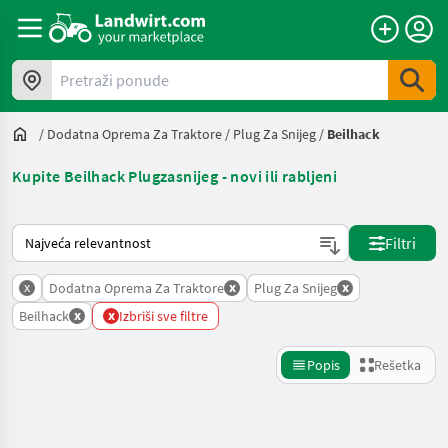
Pretraži ponude
/
Dodatna Oprema Za Traktore
/
Plug Za Snijeg
/
Beilhack
Kupite Beilhack Plugzasnijeg - novi ili rabljeni
Tako se sortira na Landwirt.com
Filtri
x
x
x
Dodatna Oprema Za Traktore
Plug Za Snijeg
x
x
Beilhack
Izbriši sve filtre
Popis
Rešetka