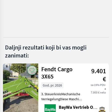
Beilhack
Hydrac
Hauer
Samasz
Daljnji rezultati koji bi vas mogli
Wintec
zanimati:
Schmidt
Prikaži
Fendt Cargo
9.401
sve
3X65
(40)
€
God. pr. 2026
sa 19% PDV-
MARKETPLACE
a
7.900 € neto
3. SteuerkreisMechanische
Ponude
Mali
Marketplace
VerriegelungDiese Maschine
trgovaca
oglasi
steht an unserem BayWa
BayWa Vertrieb Obertraubling
Standort in DE - 94107