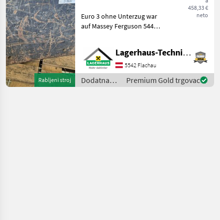
a
458,33 €
neto
Euro 3 ohne Unterzug war
auf Massey Ferguson 5445
montiert. Wir bitten
telefonisch oder per Mail
Lagerhaus-Technik Flachau
Ihren Besuch
bekanntzugeben, um
5542 Flachau
ausreichend Zeit für die
Dodatna
Premium Gold trgovac
Rabljeni stroj
Beratung
oprema za
traktore /
Hauer