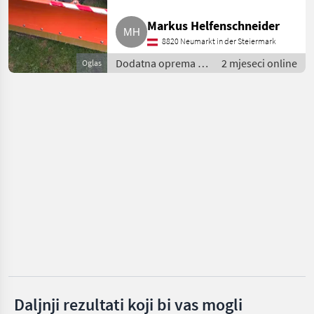
Agrometall
Markus Helfenschneider
Hydrac
8820 Neumarkt in der Steiermark
Dodatna oprema za
2 mjeseci online
Oglas
Hauer
traktore / Plug za
snijeg
Samasz
Wintec
Schmidt
Prikaži
sve
(40)
MARKETPLACE
Ponude
Mali
Marketplace
trgovaca
oglasi
Daljnji rezultati koji bi vas mogli