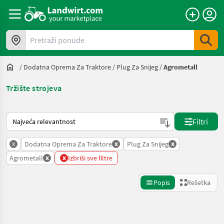
Pretraži ponude
/
Dodatna Oprema Za Traktore
/
Plug Za Snijeg
/
Agrometall
Tržište strojeva
Tako se sortira na Landwirt.com
Filtri
x
x
x
Dodatna Oprema Za Traktore
Plug Za Snijeg
x
x
Agrometall
Izbriši sve filtre
Popis
Rešetka