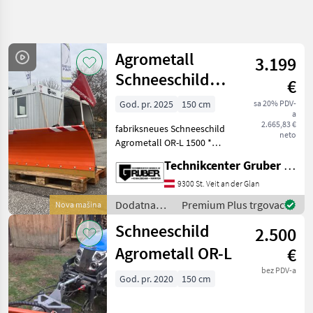
Precizirajte
pretragu
Agrometall
3.199
Kategorija
Država
Filtri
4
Schneeschild
€
OR-L 1500
God. pr. 2025
150 cm
sa 20% PDV-
Prikaži 2
TRENUTNA
Poništi
a
STAZA
rezultata
2.665,83 €
fabriksneues Schneeschild
neto
Poljoprivredna
Agrometall OR-L 1500 *
tehnika
Breite: 150 cm *
Technikcenter Gruber GmbH
Dodatna
Vulkanoleiste * Stützräder *
Oprema
Eigengewicht: ca. 135 kg *
9300 St. Veit an der Glan
Za
Schwenkwinkel: +- 30 ° 1
Traktore
Dodatna
Premium Plus trgovac
Nova mašina
Stück sofort
oprema za
Plug Za
Schneeschild
2.500
Snijeg
traktore /
Agrometall
Agrometall OR-L
€
Agrometall
bez PDV-a
ODABERITE
God. pr. 2020
150 cm
KATEGORIJU