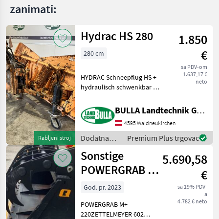
zanimati:
Hydrac HS 280
1.850
€
280 cm
sa PDV-om
1.637,17 €
HYDRAC Schneepflug HS +
neto
hydraulisch schwenkbar +
Schildbreite 280 cm +
Anbauplatte + Hakenmaß
BULLA Landtechnik GmbH
Mitte Mitte 50 cm Ploča za
4595 Waldneukirchen
kačenje, Klapne za lajsnu:
Čelične klapne
Dodatna
Premium Plus trgovac
Rabljeni stroj
oprema za
Sonstige
5.690,58
traktore /
Hydrac
POWERGRAB M+
€
220 # 144
God. pr. 2023
sa 19% PDV-
a
4.782 € neto
POWERGRAB M+
220ZETTELMEYER 602