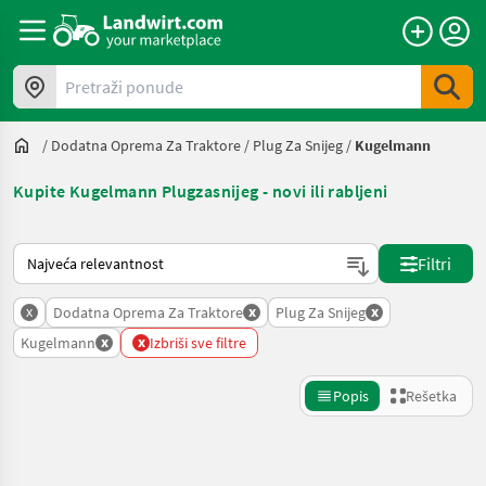
Pretraži ponude
/
Dodatna Oprema Za Traktore
/
Plug Za Snijeg
/
Kugelmann
Kupite Kugelmann Plugzasnijeg - novi ili rabljeni
Tako se sortira na Landwirt.com
Filtri
x
x
x
Dodatna Oprema Za Traktore
Plug Za Snijeg
x
x
Kugelmann
Izbriši sve filtre
Popis
Rešetka