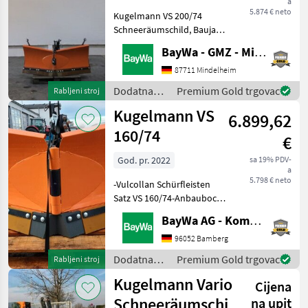
a
5.874 € neto
Kugelmann VS 200/74
Schneeräumschild, Baujahr
2023, Vulcollan
BayWa - GMZ - Mindelheim
Schürfleisten Satz,
Anbaubock KAT1, Vario S,
87711 Mindelheim
Beleuchtungsanlage, Preis
Dodatna
Premium Gold trgovac
Rabljeni stroj
6.990, - Euro inkl. 19% MWSt
oprema za
Kugelmann VS
Dodatna o
6.899,62
traktore /
Kugelmann
160/74
€
God. pr. 2022
sa 19% PDV-
a
5.798 € neto
-Vulcollan Schürfleisten
Satz VS 160/74-Anbaubock
KAT 1, Vario S!
BayWa AG - Kommunal-Vertriebszentrum Franken
Lagermaschine ! Dodatna
oprema za traktore Plug za
96052 Bamberg
snijeg
Dodatna
Premium Gold trgovac
Rabljeni stroj
oprema za
Kugelmann Vario
Cijena
traktore /
Kugelmann
Schneeräumschi
na upit