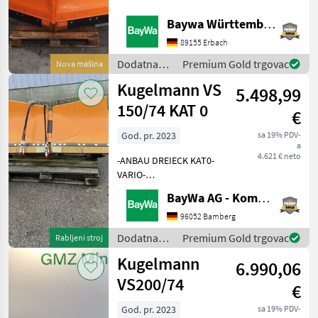
Kugelmann
steht Ihnen Herr Straub
Baywa Württemberg
unter Tel.: 07305-17352 für
Hydrac
Ihre Anfrage zur
89155 Erbach
Verfügung!Kugelmann
Dodatna
Premium Gold trgovac
Nova mašina
Hauer
Schne
oprema za
Kugelmann VS
5.498,99
traktore /
Samasz
Kugelmann
150/74 KAT 0
€
Wintec
God. pr. 2023
sa 19% PDV-
a
4.621 € neto
-ANBAU DREIECK KAT0-
Schmidt
VARIO-
SCHNEERÄUMSCHILD, VS15-
Prikaži
BayWa AG - Kommunal-Vertriebszentrum Franken
VULCOLAN-
sve
SCHÜRFLEISTEN-SATZ-
96052 Bamberg
(40)
SCHILDBREITE 1, 50M
Dodatna
Premium Gold trgovac
Rabljeni stroj
Dodatna oprema za
MARKETPLACE
oprema za
Kugelmann
traktore Plug za snijeg
6.990,06
traktore /
Ponude
Mali
Marketplace
Kugelmann
VS200/74
trgovaca
oglasi
€
God. pr. 2023
sa 19% PDV-