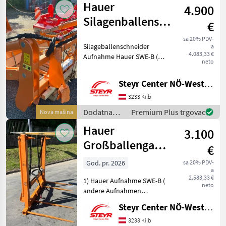
Hauer
4.900
traktore /
Hauer
Silagenballenschneider
€
SBS POM-C SWE-
sa 20% PDV-
Silageballenschneider
a
B SWE-N
4.083,33 €
Aufnahme Hauer SWE-B (
neto
eventuell andere möglich)
Folienhalter Dodatna
Steyr Center NÖ-West - Standort Kilb
oprema za traktore Prednji
utovarivači - priključni
3233 Kilb
Dodatna
Premium Plus trgovac
Nova mašina
oprema za
Hauer
3.100
traktore /
Hauer
Großballengabel
€
klappbar hydr
God. pr. 2026
sa 20% PDV-
a
GBK 1800 POM-C
2.583,33 €
1) Hauer Aufnahme SWE-B (
SWE
neto
andere Aufnahmen
möglich) 2) 4 STK
Steyr Center NÖ-West - Standort Kilb
Ballenspiesser 1100mm 3)
hydr. Klappbar 4) hydr.
3233 Kilb