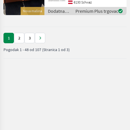
Breiten: 1400mm bis
6130 Schwaz
2400mm - mit Hauer oder
Dodatna
Premium Plus trgovac
Nova mašina
Euro-Aufnahme -
oprema za
traktore /
Hauer
1
2
3
Pogodak
1
-
48
od
107
(Stranica 1 od 3)