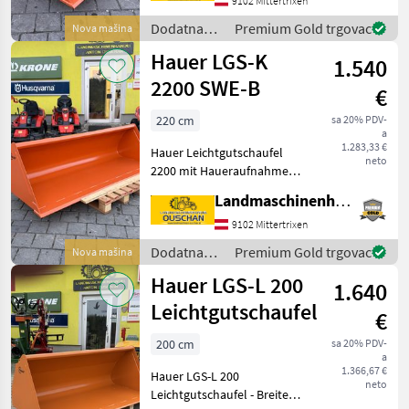
100mm -Höhe 800mm -
9102 Mittertrixen
Schürfleiste 150/20 -
Dodatna
Premium Gold trgovac
Nova mašina
Gewicht 220kg Sofort
oprema za
Hauer LGS-K
1.540
traktore /
Hauer
2200 SWE-B
€
220 cm
sa 20% PDV-
a
1.283,33 €
Hauer Leichtgutschaufel
neto
2200 mit Haueraufnahme -
Ausführung kurz -Innen
Landmaschinenhandel Ouschan Anton
gerundet -Breite 2200mm -
Tiefe 870mm -Höhe 670mm
9102 Mittertrixen
-Haueraufnahme SWE-B -
Dodatna
Premium Gold trgovac
Nova mašina
oprema za
Hauer LGS-L 200
1.640
traktore /
Hauer
Leichtgutschaufel
€
200 cm
sa 20% PDV-
a
1.366,67 €
Hauer LGS-L 200
neto
Leichtgutschaufel - Breite