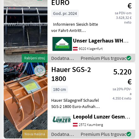
Hauer
EURO
€
God. pr. 2024
sa PDV-om
3.628,32 €
neto
Informieren Siesich bitte
vor Fahrt-Antritt
telefonisch, ob die von
Unser Lagerhaus WHG, Kärnten, Klagenfurt
Ihnen angefragte
Maschineaktuell bei uns am
9020 Klagenfurt
Lager steht. Wir inserieren
Dodatna
Premium Plus trgovac
Rabljeni stroj
auch Maschinen, die si
oprema za
Hauer SGS-2
5.220
traktore /
Hauer
1800
€
180 cm
sa 20% PDV-
a
4.350 € neto
Hauer Silagegreif Schaufel
SGS-2 1800 Euro-Aufnahme
Breite: 1800mm Höhe:
Leopold Lunzer GesmbH
700mm Tiefe: 1020mm
Öffnungsweite: 1320
2572 Kaumberg
Fassungsvermögen 0, 87m3
Dodatna
Premium Plus trgovac
Nova mašina
Verstärkte Seiten