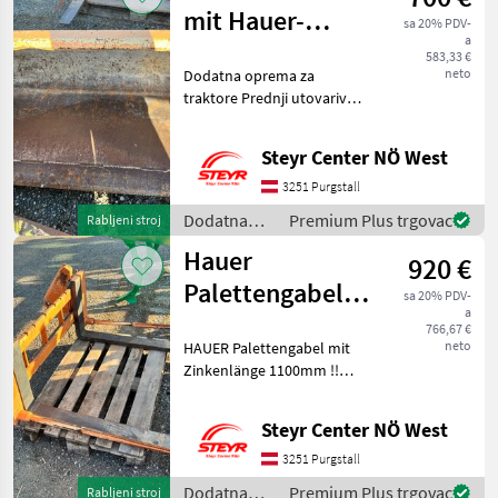
mit Hauer-
sa 20% PDV-
a
Aufnahme
583,33 €
neto
Dodatna oprema za
traktore Prednji utovarivači
- priključni
Steyr Center NÖ West
3251 Purgstall
Dodatna
Premium Plus trgovac
Rabljeni stroj
oprema za
Hauer
920 €
traktore /
Hauer
Palettengabel
sa 20% PDV-
a
mit 1100mm
766,67 €
neto
HAUER Palettengabel mit
Zinken
Zinkenlänge 1100mm !!
ohne Ballenspieße !!!
Dodatna oprema za
Steyr Center NÖ West
traktore Prednji utovarivači
- priključni
3251 Purgstall
Dodatna
Premium Plus trgovac
Rabljeni stroj