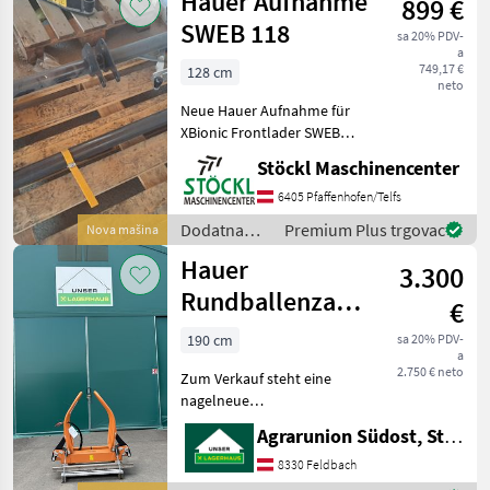
Hauer Aufnahme
899 €
traktore /
Hauer
SWEB 118
sa 20% PDV-
a
749,17 €
128 cm
neto
Neue Hauer Aufnahme für
XBionic Frontlader SWEB
118. Dodatna oprema za
Stöckl Maschinencenter
traktore Prednji utovarivači
- priključni
6405 Pfaffenhofen/Telfs
Dodatna
Premium Plus trgovac
Nova mašina
oprema za
Hauer
3.300
traktore /
Hauer
Rundballenzange
€
RBZ 919
190 cm
sa 20% PDV-
a
2.750 € neto
Zum Verkauf steht eine
nagelneue
Rundballenzange der
Agrarunion Südost, Standort Gniebing
renommierten Marke
Hauer, die sich durch ihre
8330 Feldbach
erstklassige Qualität und