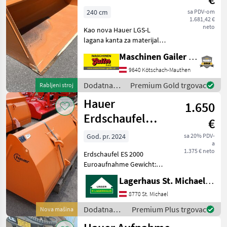
Hauer LGS-L
240 cm
sa PDV-om
1.681,42 €
2400 SWE-B
neto
Kao nova Hauer LGS-L
lagana kanta za materijal
2400 mm - s Hauer
Maschinen Gailer GmbH
nosačem za montažu 118
cm - Širina 240 cm -
9640 Kötschach-Mauthen
Kapacitet/Volumen 1, 23 m³
Dodatna
Premium Gold trgovac
Rabljeni stroj
- Visina 80 cm - Dubina 1
oprema za
Hauer
1.650
traktore /
Hauer
Erdschaufel
€
2000 POM-C SW-
God. pr. 2024
sa 20% PDV-
a
Euro
1.375 € neto
Erdschaufel ES 2000
Euroaufnahme Gewicht:
214, 4 kg Volumen: 0, 67 m³
Lagerhaus St. Michael ob Leoben eGen
ohne Zähne Um Ihnen
unnötige Wartezeiten oder
8770 St. Michael
Wegstrecken zu ersparen,
Dodatna
Premium Plus trgovac
Nova mašina
bitten wir Sie um vorher
oprema za