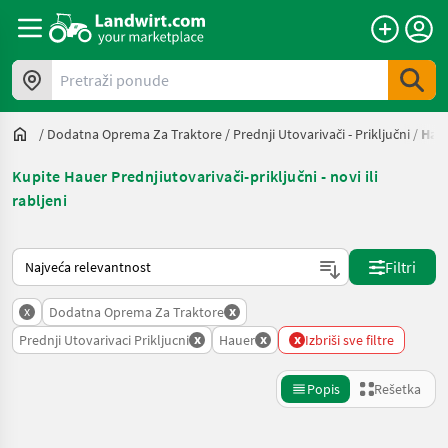
Pretraži ponude
/
Dodatna Oprema Za Traktore
/
Prednji Utovarivači - Priključni
/
Hau
Kupite Hauer Prednjiutovarivači-priključni - novi ili
rabljeni
Tako se sortira na Landwirt.com
Filtri
x
x
Dodatna Oprema Za Traktore
x
x
x
Prednji Utovarivaci Prikljucni
Hauer
Izbriši sve filtre
Popis
Rešetka