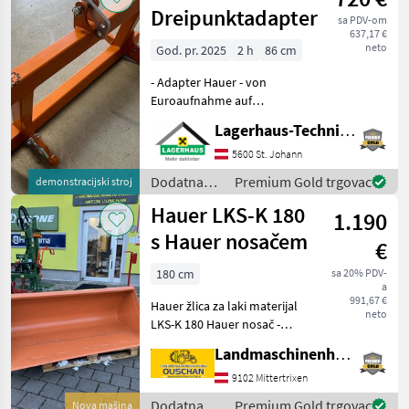
Hauer
Dreipunktadapter
sa PDV-om
637,17 €
neto
God. pr. 2025
2 h
86 cm
- Adapter Hauer - von
Euroaufnahme auf
Dreipunkt (Schenkelmaß
Lagerhaus-Technik St. Johann
86cm) - 1x Verwendet -
keine Gebrauchsspuren
5600 St. Johann
Kaufpreis inkl. 13% Mwst.
Dodatna
Premium Gold trgovac
demonstracijski stroj
Wir bitten telefonisch ode
oprema za
Hauer LKS-K 180
1.190
traktore /
Hauer
s Hauer nosačem
€
180 cm
sa 20% PDV-
a
991,67 €
Hauer žlica za laki materijal
neto
LKS-K 180 Hauer nosač -
Širina 1800 mm - Dubina
Landmaschinenhandel Ouschan Anton
870 mm - Visina 670 mm -
Hauer nosač - Dostupno
9102 Mittertrixen
odmah - Zaobljeno iznutra -
Dodatna
Premium Gold trgovac
Nova mašina