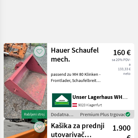
Hauer Schaufel
160 €
mech.
sa 20% PDV-
a
133,33 €
neto
passend zu MH 80 Klinken -
Frontlader, Schaufelbreite
100cm, sehr guten Zustand
- wenig gebraucht, SOFORT
Unser Lagerhaus WHG, Kärnten, Klagenfurt
VERFÜGBAR! Informieren
Sie sichbitte vor Fahrt-
9020 Klagenfurt
Antritt tel
Dodatna
Premium Plus trgovac
Rabljeni stroj
oprema za
Kašika za prednji
1.900
traktore /
Hauer
utovarivač
€