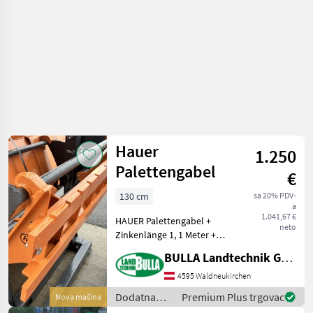
Hauer
1.250
Palettengabel
€
130 cm
sa 20% PDV-
a
1.041,67 €
HAUER Palettengabel +
neto
Zinkenlänge 1, 1 Meter +
Rahmenbreite 1, 3 Meter +
BULLA Landtechnik GmbH
Euro Aufnahme Dodatna
oprema za traktore Prednji
4595 Waldneukirchen
utovarivači - priključni
Dodatna
Premium Plus trgovac
Nova mašina
oprema za