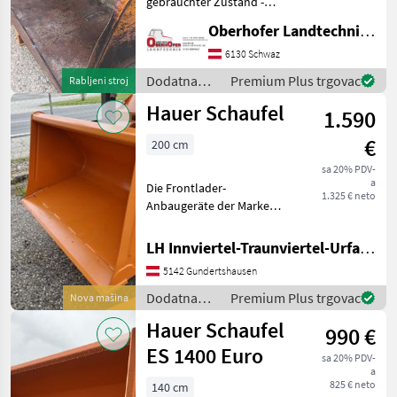
gebrauchter Zustand -
verstärkte Bauweise - Breite
Oberhofer Landtechnik GmbH
2400mm - Hauer Aufnahme
118cm - wurde
6130 Schwaz
nachgeschweißt -
Dodatna
Premium Plus trgovac
Rabljeni stroj
Winkeleisen an den Seite
oprema za
Hauer Schaufel
1.590
traktore /
Hauer
€
200 cm
sa 20% PDV-
a
Die Frontlader-
1.325 € neto
Anbaugeräte der Marke
Hauer zeichnen sich durch
ihre robuste Bauweise und
LH Innviertel-Traunviertel-Urfahr eGen, Gundertshausen
Vielseitigkeit aus. Das
5142 Gundertshausen
Modell, das wir hier
vorstellen, beeindruckt mit
Dodatna
Premium Plus trgovac
Nova mašina
ein
oprema za
Hauer Schaufel
990 €
traktore /
Hauer
ES 1400 Euro
sa 20% PDV-
a
825 € neto
140 cm