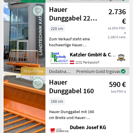
oprema za
Hauer
2.736
traktore /
Hauer
Dunggabel 2200
€
POM-C SWE-B
220 cm
sa 20% PDV-
a
2.280 € neto
Zum Verkauf steht eine
hochwertige Hauer
Dunggabel 2200 POM-C mit
Katzler GmbH & Co.KG.
SWE-B Aufnahme. Die
robuste Ausführung eignet
2232 Parbasdorf
sich ideal zum Laden und
Dodatna
Premium Gold trgovac
Nova mašina
Transportieren von Mist, Sil
oprema za
Hauer
590 €
traktore /
Hauer
Dunggabel 160
bez PDV-a
160 cm
Hauer-Dunggabel mit 160
cm Breite und Hauer-
Aufnahme 118 cm bzw. 9
Duben Josef KG
Zinken. Unser