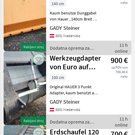
140cm
neto
140 cm
Dunggabel
160
Kaum benutze Dunggabel
von Hauer , 140cm Breit mit
Leichtgutschaufel
HAUER Aufnahme ,
GADY Steiner
Palettengabel
Aktueller Neupreis 1300.-
8831 Niederwölz
Dodatna oprema za
MARKETPLACE
traktore Prednji utovarivači
11 h
Rabljeni stroj
Dodatna oprema za
- priključni
online
Ponude
Mali
traktore / Hauer
Marketplace
Werkzeugdapter
900 €
trgovaca
oglasi
von Euro auf
sa PDV-om
796,46 €
HAUER
neto
100 cm
Original HAUER 3 Punkt
Adapter, kaum benutzt aus
2025 Akteueller Neupreis
GADY Steiner
1250.- inkl Dodatna oprema
8831 Niederwölz
za traktore Prednji
utovarivači - priključni
11 h
Rabljeni stroj
Dodatna oprema za
online
traktore / Hauer
Erdschaufel 120
700 €