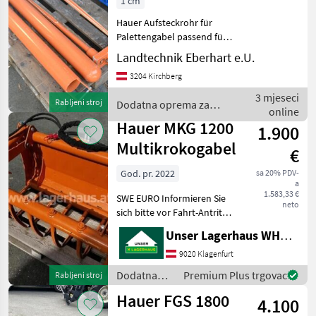
1 cm
Hauer Aufsteckrohr für
Palettengabel passend für
Palettengabel-Zinken
Landtechnik Eberhart e.U.
80/40, 960 mm lg OHNE
3204 Kirchberg
ZINKEN Dodatna oprema za
traktore Prednji utovarivači
3 mjeseci
Rabljeni stroj
Dodatna oprema za
- priključni
online
traktore / Hauer
Hauer MKG 1200
1.900
Multikrokogabel
€
God. pr. 2022
sa 20% PDV-
a
1.583,33 €
SWE EURO Informieren Sie
neto
sich bitte vor Fahrt-Antritt
telefonisch, ob die
Unser Lagerhaus WHG, Kärnten, Klagenfurt
von Ihnen angefragte
Maschine aktuell bei uns
9020 Klagenfurt
am Lager steht. Wir
Dodatna
Premium Plus trgovac
Rabljeni stroj
inserieren auch Maschin
oprema za
Hauer FGS 1800
4.100
traktore /