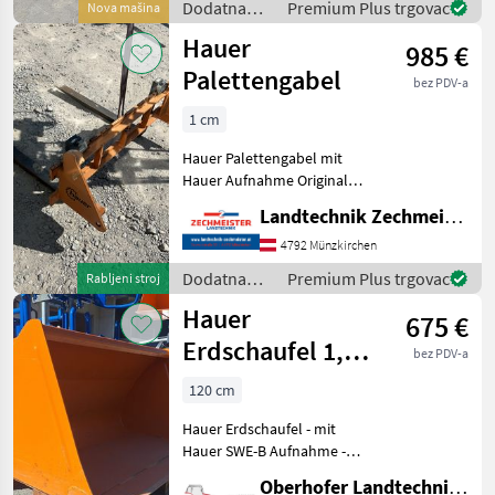
Dodatna
Premium Plus trgovac
Nova mašina
Langlebigkeit auszeichnet.
oprema za
Hauer
Dieses Modell
985 €
traktore /
Hauer
Palettengabel
bez PDV-a
1 cm
Hauer Palettengabel mit
Hauer Aufnahme Original
Dodatna oprema za
Landtechnik Zechmeister GmbH & Co KG
traktore Prednji utovarivači
- priključni
4792 Münzkirchen
Dodatna
Premium Plus trgovac
Rabljeni stroj
oprema za
Hauer
675 €
traktore /
Hauer
Erdschaufel 1,20
bez PDV-a
m
120 cm
Hauer Erdschaufel - mit
Hauer SWE-B Aufnahme -
kaum Gebrauchsspuren -
Oberhofer Landtechnik GmbH
TOP Zustand - Breite 120cm