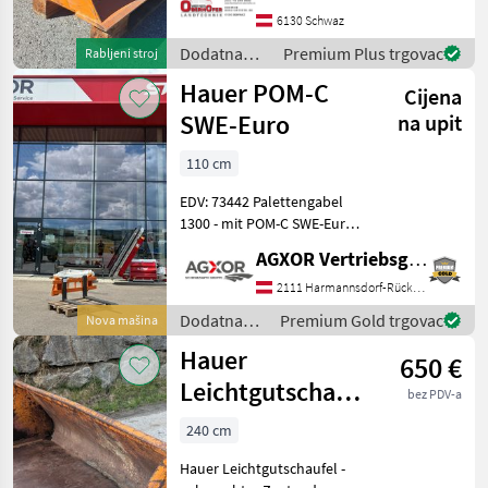
- Volumen 0, 42m² -
6130 Schwaz
Eigengewicht 138kg -
Dodatna
Premium Plus trgovac
Rabljeni stroj
Baujahr leider nicht
oprema za
Hauer POM-C
Cijena
traktore /
Hauer
SWE-Euro
na upit
110 cm
EDV: 73442 Palettengabel
1300 - mit POM-C SWE-Euro
- mit Palettenzinken
AGXOR Vertriebsgesellschaft Ost GmbH
1100mm Das Verkaufsteam
der Fa. Agxor zeigt Ihnen
2111 Harmannsdorf-Rückersdorf
das Gerät/Maschine gerne
Dodatna
Premium Gold trgovac
Nova mašina
und bit
oprema za
Hauer
650 €
traktore /
Hauer
Leichtgutschaufel
bez PDV-a
Lang 2400mm
240 cm
verstärkte
Hauer Leichtgutschaufel -
Ausführ