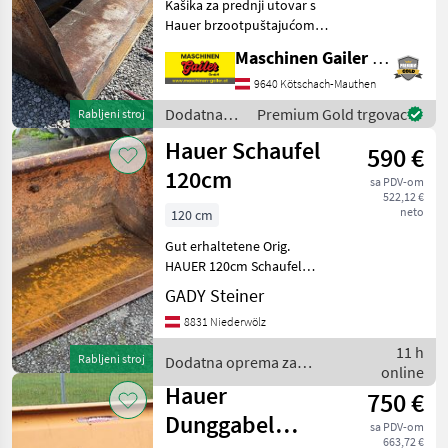
Kašika za prednji utovar s
KATEGORIJU
Hauer brzootpuštajućom
spojnicom * Širina cca. 220
Hauer
Maschinen Gailer GmbH
cm * Visina cca. 75 cm *
Dubina cca. 95 cm Dođite i
9640 Kötschach-Mauthen
Stekro
sami se uvjerite u naš širok
Dodatna
Premium Gold trgovac
Rabljeni stroj
izbo
oprema za
Fliegl
Hauer Schaufel
590 €
traktore /
Hauer
120cm
Alö
sa PDV-om
522,12 €
neto
120 cm
Stoll
Gut erhaltetene Orig.
HAUER 120cm Schaufel
Quicke
Aktueller Neupreis 1150.-
GADY Steiner
Dodatna oprema za
Prikaži
8831 Niederwölz
traktore Prednji utovarivači
sve
- priključni
(37)
11 h
Rabljeni stroj
Dodatna oprema za
online
traktore / Hauer
MODEL
Hauer
750 €
Dunggabel
sa PDV-om
663,72 €