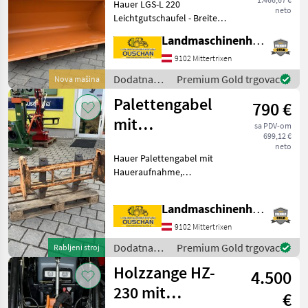
Hauer LGS-L 220
neto
Leichtgutschaufel - Breite
220cm - Tiefe 1000mm -
Landmaschinenhandel Ouschan Anton
Höhe 800mm -
Schaufelschneide 150/20 -
9102 Mittertrixen
Eigengewicht 269kg -
Dodatna
Premium Gold trgovac
Nova mašina
Euroaufnahme - Volumen 1,
oprema za
Palettengabel
1
790 €
traktore /
Hauer
mit
sa PDV-om
699,12 €
Haueraufnahme
neto
Hauer Palettengabel mit
Haueraufnahme,
Zinkenlänge 960mm,
Haueraufnahme 106mm,
Landmaschinenhandel Ouschan Anton
Schmale Aufnahme, wir
sind gerne für sie erreichbar
9102 Mittertrixen
oder Besuchen sie uns vor
Dodatna
Premium Gold trgovac
Rabljeni stroj
Ort Dod
oprema za
Holzzange HZ-
4.500
traktore /
Hauer
230 mit
€