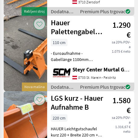
Verkaufsteam zeigt Ihnen
3710 Ziersdorf
gerne persönlich die
Dodatna
Premium Plus trgovac
Rabljeni stroj
angebotene Maschine.
oprema za
Hauer
Vereinbaren S
1.290
traktore /
Hauer
Palettengabel
€
PG 1100mm
110 cm
sa 20% PDV-
a
1.075 € neto
- Euroaufnahme -
Gabellänge 1100mm
Dodatna oprema za
Steyr Center Murtal GmbH
traktore Prednji utovarivači
- priključni
8733 St. Marein - Feistritz
Dodatna
Premium Plus trgovac
Nova mašina
oprema za
LGS kurz - Hauer
1.580
traktore /
Hauer
Aufnahme B
€
220 cm
sa 20% PDV-
a
1.316,67 €
HAUER Leichtgutschaufel
neto
kurz 220 + Breite 220 cm +