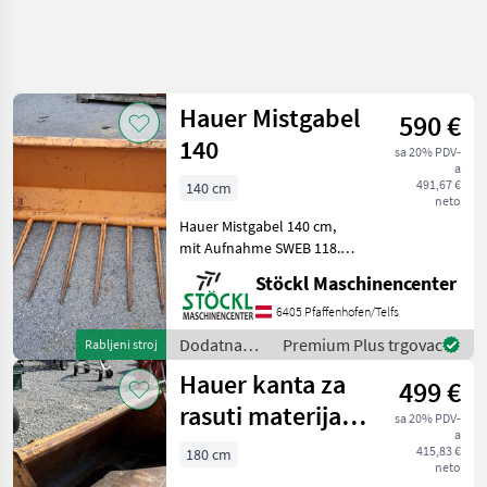
Precizirajte
pretragu
Hauer Mistgabel
590 €
Kategorija
Država
Filtri
4
140
sa 20% PDV-
a
Prikaži
491,67 €
140 cm
TRENUTNA
neto
Poništi
107
STAZA
rezultata
Hauer Mistgabel 140 cm,
Poljoprivredna
mit Aufnahme SWEB 118.
tehnika
(a). Dodatna oprema za
Stöckl Maschinencenter
Dodatna
traktore Prednji utovarivači
Oprema
- priključni
6405 Pfaffenhofen/Telfs
Za
Traktore
Dodatna
Premium Plus trgovac
Rabljeni stroj
oprema za
Prednji
Hauer kanta za
499 €
Utovarivaci
traktore /
Prikljucni
Hauer
rasuti materijal
sa 20% PDV-
Hauer
a
220 cm
415,83 €
180 cm
neto
ODABERITE