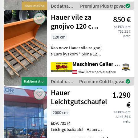
ausfahrbare
Dodatna
Premium Plus trgovac
Nova mašina
Abrutschsicherung
oprema za
Hauer vile za
Dodatna oprema za trakt
850 €
traktore /
Hauer
gnojivo 120 cm
sa PDV-om
752,21 €
Euro nosač, nove
neto
120 cm
Kao nove Hauer vile za gnoj
s Euro kvakom * Širina 120
cm * 7 vijčanih zubaca *
Maschinen Gailer GmbH
Duljina zubaca cca. 70 cm *
Težina cca. 120 kg * Vrlo
9640 Kötschach-Mauthen
malo korištene * Dostupne
Dodatna
Premium Gold trgovac
Rabljeni stroj
odma
oprema za
Hauer
1.290
traktore /
Hauer
Leichtgutschaufel
€
2000 cm
sa PDV-om
1.141,59 €
neto
EDV: 73174
Leichtgutschaufel - Hauer
Aufnahme B - Breite