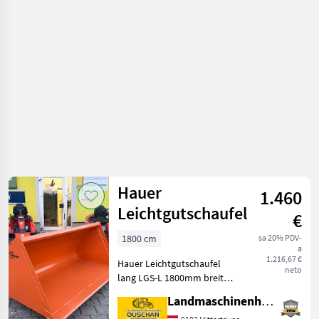
oprema za
traktore /
Hauer
Hauer
1.460
Leichtgutschaufel
€
1800 cm
sa 20% PDV-
a
1.216,67 €
Hauer Leichtgutschaufel
neto
lang LGS-L 1800mm breit
mit Hauer Aufnahme SWE-B
Landmaschinenhandel Ouschan Anton
-Breite 1800mm -Tiefe