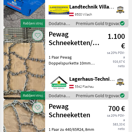
1700 kg pri 25 km/h,
Landtechnik Villach GmbH
trotočkovna vez: Kategorija
I i II, jednostruki hidraulički
9500 Villach
cilindar, hidraulički vodovi s
Dodatna
Premium Gold trgovac
Rabljeni stroj
kuglast
oprema za
Pewag
1.100
traktore /
Scheibelhofer
Schneeketten/
€
Doppelspurkette
sa 20% PDV-
1 Paar Pewag
a
916,67 €
Doppelspurkette 10mm
neto
Gliedstärke zu 540/65R34
mit
Lagerhaus-Technik Flachau
Zusatzverschleißgliedern,
guter Zustand. Wir bitten
5542 Flachau
telefonisch oder per Mail
Dodatna
Premium Gold trgovac
Rabljeni stroj
Ihren Besuch bekanntz
oprema za
Pewag
700 €
traktore /
Pewag
Schneeketten
sa 20% PDV-
a
583,33 €
neto
1 Paar zu 440/65R24, 8mm