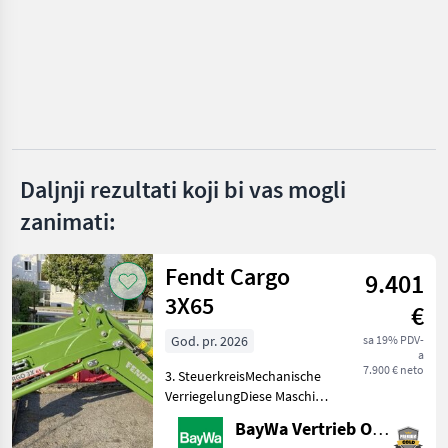
Riko
Hydrac
Hauer
Samasz
Daljnji rezultati koji bi vas mogli
Wintec
zanimati:
Schmidt
Prikaži
Fendt Cargo
9.401
sve
3X65
(40)
€
God. pr. 2026
sa 19% PDV-
MARKETPLACE
a
7.900 € neto
3. SteuerkreisMechanische
Ponude
Mali
Marketplace
VerriegelungDiese Maschine
trgovaca
oglasi
steht an unserem BayWa
BayWa Vertrieb Obertraubling
Standort in DE - 94107