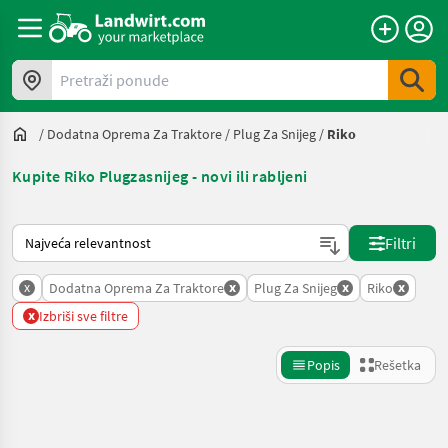
Pretraži ponude
/
Dodatna Oprema Za Traktore
/
Plug Za Snijeg
/
Riko
Kupite Riko Plugzasnijeg - novi ili rabljeni
Tako se sortira na Landwirt.com
Filtri
x
x
x
x
Dodatna Oprema Za Traktore
Plug Za Snijeg
Riko
x
Izbriši sve filtre
Popis
Rešetka