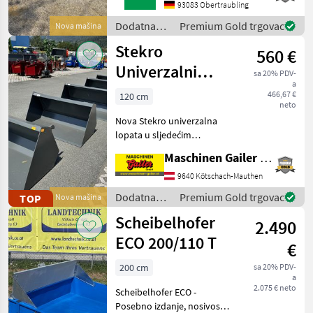
Untergriesbach.Gerne steht
93083 Obertraubling
Ihnen Herr Anetseder Tel.
Dodatna
Premium Gold trgovac
Nova mašina
0151/16104804
oprema za
Stekro
560 €
traktore /
Fendt
Univerzalni
sa 20% PDV-
a
remen NEU 120 -
466,67 €
120 cm
neto
240 cm
Nova Stekro univerzalna
lopata u sljedećim
dimenzijama: * Š/V/D:
Maschinen Gailer GmbH
120x70x64cm; 0, 43m³;
147kg; 560 € s PDV-om *
9640 Kötschach-Mauthen
Š/V/D: 130x70x64cm; 0,
Dodatna
Premium Gold trgovac
TOP
Nova mašina
46m³; 159kg; 590 € s PDV-
oprema za
Scheibelhofer
om * Š/
2.490
traktore /
Stekro
ECO 200/110 T
€
200 cm
sa 20% PDV-
a
2.075 € neto
Scheibelhofer ECO -
Posebno izdanje, nosivost