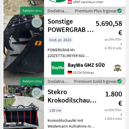
4595 Waldneukirchen
kačenje, Klapne za lajsnu:
Čelične klapne
Dodatna
Premium Plus trgovac
Rabljeni stroj
oprema za
Sonstige
5.690,58
traktore /
Hydrac
POWERGRAB M+
€
220 # 144
God. pr. 2023
sa 19% PDV-
a
4.782 € neto
POWERGRAB M+
220ZETTELMEYER 602
AufnahmeWENDEMESSER
BayWa GMZ SÜD
HB500
220SCHLAUCHSATZDRUCKBEGRENZUNGSVENTI
83104 Schönau
660 Kg Dodatna oprema za
Dodatna
Premium Gold trgovac
Rabljeni stroj
traktore Ostala oprema za
oprema za
Stekro
traktore
1.800
traktore /
Sonstige
Krokodilschaufel
€
130
130 cm
sa 20% PDV-
a
1.500 € neto
Krokodilschaufel mit
Weidemann Aufnahme mit