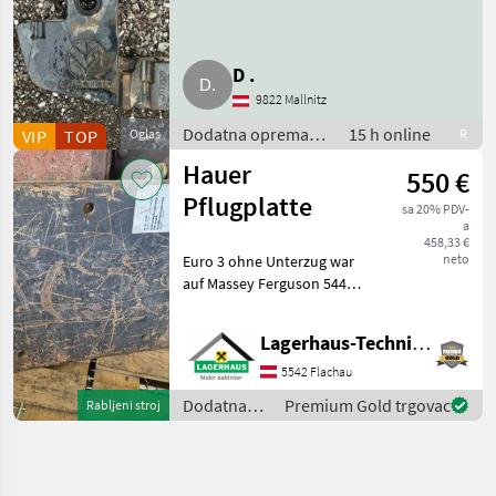
D .
9822 Mallnitz
Dodatna oprema
15 h online
VIP
TOP
Oglas
R
za traktore /
Hauer
550 €
Prednji utezi
Pflugplatte
sa 20% PDV-
a
458,33 €
neto
Euro 3 ohne Unterzug war
auf Massey Ferguson 5445
montiert. Wir bitten
telefonisch oder per Mail
Lagerhaus-Technik Flachau
Ihren Besuch
bekanntzugeben, um
5542 Flachau
ausreichend Zeit für die
Dodatna
Premium Gold trgovac
Rabljeni stroj
Beratung
oprema za
traktore /
Hauer