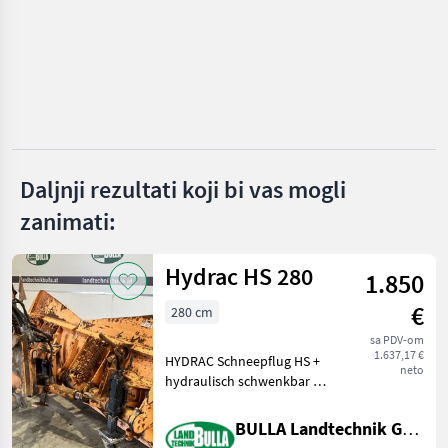
Pronar
Hydrac
Hauer
Samasz
Daljnji rezultati koji bi vas mogli
Wintec
zanimati:
Schmidt
Prikaži
Hydrac HS 280
1.850
sve
(40)
€
280 cm
sa PDV-om
MARKETPLACE
1.637,17 €
HYDRAC Schneepflug HS +
neto
hydraulisch schwenkbar +
Ponude
Mali
Marketplace
Schildbreite 280 cm +
trgovaca
oglasi
Anbauplatte + Hakenmaß
BULLA Landtechnik GmbH
Mitte Mitte 50 cm Ploča za