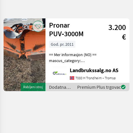
Precizirajte
pretragu
Pronar
3.200
Kategorija
Država
Filtri
4
PUV‑3000M
€
God. pr. 2011
Prikaži 1
TRENUTNA
Poništi
STAZA
rezultata
== Mer informasjon (NO) ==
Poljoprivredna
mascus_category:
tehnika
snowblades Please provide
Landbrukssalg.no AS
Dodatna
reference number upon
Oprema
request: 7782 See
7080 H Trondheim – Tromsø
Za
en.landbrukssalg.no/7782
Traktore
Dodatna
Premium Plus trgovac
Rabljeni stroj
for more images Specificati
oprema za
Plug Za
Snijeg
traktore /
Pronar
Pronar
ODABERITE
KATEGORIJU