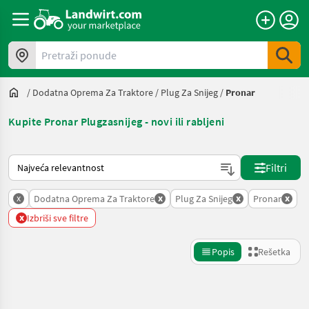
Pretraži ponude
/
Dodatna Oprema Za Traktore
/
Plug Za Snijeg
/
Pronar
Kupite Pronar Plugzasnijeg - novi ili rabljeni
Tako se sortira na Landwirt.com
Filtri
x
x
x
x
Dodatna Oprema Za Traktore
Plug Za Snijeg
Pronar
x
Izbriši sve filtre
Popis
Rešetka