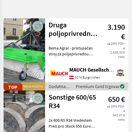
Precizirajte
pretragu
Druga
3.190
Kategorija
Država
Filtri
4
poljoprivredna
€
čistilica Bema
Prikaži
sa 20% PDV-
TRENUTNA
Bema Agrar - pristupačan
Poništi
4.967
a
2300 mm
STAZA
2.658,33 €
stroj za poljoprivrednu
rezultata
neto
Poljoprivredna
upotrebu s priključkom za
tehnika
traktor - Radna širina 2300
MAUCH Gesellschaft m.b.H. & Co.KG
Dodatna
mm - Vrlo stabilno i
Oprema
otporno na torziju kućište
5274 Burgkirchen
Za
stroja - Trot
Traktore
Dodatna
Premium Gold trgovac
TOP
Nova mašina
oprema za
Ostala
Sonstige 600/65
650 €
Oprema
traktore /
Za
Sonstige
R34
sa 20% PDV-
Traktore
a
Sonstige
541,67 €
neto
2x 600/65 R34 Vredestein
Preis pro Stück 650 Euro
ODABERITE
KATEGORIJU
Privat Verkauf Mwst.nicht