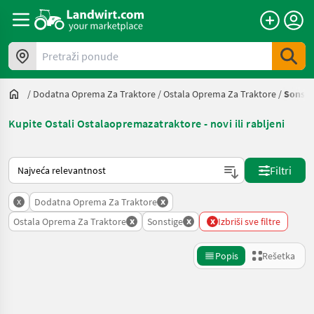
Pretraži ponude
/
Dodatna Oprema Za Traktore
/
Ostala Oprema Za Traktore
/
Sonsti
Kupite Ostali Ostalaopremazatraktore - novi ili rabljeni
Tako se sortira na Landwirt.com
Filtri
x
x
Dodatna Oprema Za Traktore
x
x
x
Ostala Oprema Za Traktore
Sonstige
Izbriši sve filtre
Popis
Rešetka