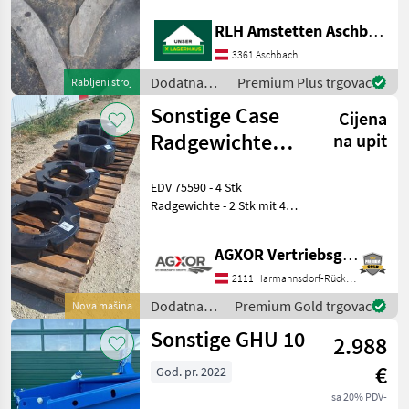
ausweisbar Bitte Herrn
RLH Amstetten Aschbach
Sonstige
Reiter Manuel anrufen ! +43
664 4877404 Dodatna
3361 Aschbach
oprema za traktor
Fliegl
Dodatna
Premium Plus trgovac
Rabljeni stroj
oprema za
Sonstige Case
Cijena
Scharmüller
traktore /
Sonstige
Radgewichte
na upit
Case IH
Zubehör für
EDV 75590 - 4 Stk
Neutraktore
John Deere
Radgewichte - 2 Stk mit 454
kg - 2 Stk mit 227 kg
Fendt
Standort: 2135 Neudorf im
AGXOR Vertriebsgesellschaft Ost GmbH
Weinviertel Das
Prikaži
Verkaufsteam der Fa. Agxor
2111 Harmannsdorf-Rückersdorf
sve
zeigt Ihnen da
Dodatna
Premium Gold trgovac
Nova mašina
(51)
oprema za
Sonstige GHU 10
2.988
traktore /
MODEL
Sonstige
€
God. pr. 2022
sa 20% PDV-