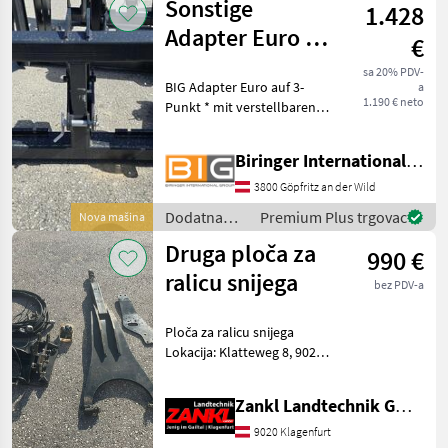
Sonstige
1.428
Adapter Euro auf
€
Dreipunkt
sa 20% PDV-
BIG Adapter Euro auf 3-
a
1.190 € neto
Punkt * mit verstellbaren
Unterlenkerfanghaken und
abnehmbarer
Biringer International GmbH
Anhängekupplung *
Eigengewicht ca. 190 kg *
3800 Göpfritz an der Wild
KAT 3 Dodatna oprema za
Dodatna
Premium Plus trgovac
Nova mašina
traktore O
oprema za
Druga ploča za
990 €
traktore /
Sonstige
ralicu snijega
bez PDV-a
Ploča za ralicu snijega
Lokacija: Klatteweg 8, 9020
Klagenfurt - Ploča za ralicu
snijega - Uključuje potporni
Zankl Landtechnik GmbH
okvir i pribor - Odgovara za
Steyr Profi 4100/4110/41
9020 Klagenfurt