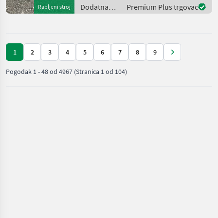
Dodatna
Premium Plus trgovac
Rabljeni stroj
oprema za
traktore /
Sonstige
1
2
3
4
5
6
7
8
9
Pogodak
1
-
48
od
4967
(Stranica 1 od 104)