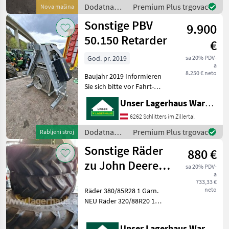
Dodatna
Premium Plus trgovac
Nova mašina
oprema za
Sonstige PBV
9.900
traktore /
Sonstige
50.150 Retarder
€
God. pr. 2019
sa 20% PDV-
a
8.250 € neto
Baujahr 2019 Informieren
Sie sich bitte vor Fahrt-
Antritt telefonisch, ob die
Unser Lagerhaus Warenhandelsges.m.b.H.
von Ihnen angefragte
Maschine aktuell bei uns
6262 Schlitters im Zillertal
am Lager steht. Wir
Dodatna
Premium Plus trgovac
Rabljeni stroj
inserieren auch Ma
oprema za
Sonstige Räder
880 €
traktore /
Sonstige
zu John Deere
sa 20% PDV-
a
Traktor 5058E
733,33 €
neto
Räder 380/85R28 1 Garn.
NEU Räder 320/88R20 1
Garn. NEU Informieren Sie
sich bitte vor Fahrt-Antritt
Unser Lagerhaus Warenhandelsges.m.b.H.