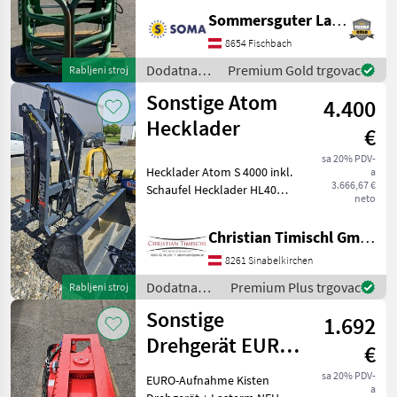
funktionsfähig Ballenzange
Sommersguter Landmaschinen GmbH
ist in Fischbach lagernd &
kann jederzeit gerne
8654 Fischbach
besichtigt werden - wir bitte
Dodatna
Premium Gold trgovac
Rabljeni stroj
v
oprema za
Sonstige Atom
4.400
traktore /
Sonstige
Hecklader
€
sa 20% PDV-
Hecklader Atom S 4000 inkl.
a
3.666,67 €
Schaufel Hecklader HL4000
neto
- Tragfähigkeit von ca.
450 kg bei maximaler
Christian Timischl GmbH
Ladehöhe ermöglicht den
sicheren Transport
8261 Sinabelkirchen
schwerer Lasten
Dodatna
Premium Plus trgovac
Rabljeni stroj
oprema za
Sonstige
1.692
traktore /
Sonstige
Drehgerät EURO-
€
Aufhängung,
sa 20% PDV-
EURO-Aufnahme Kisten
a
1200mm