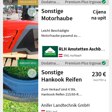
Dodatna
Premium Plus trgovac
Nova mašina
- ausklap
oprema za
Sonstige
Cijena
traktore /
Sonstige
Motorhaube
na upit
Leicht Beschädigte
Motorhaube passend zu
Lindner 114, 124, 134
Dodatna oprema za
RLH Amstetten Aschbach
traktore Ostala oprema za
traktore
3361 Aschbach
Dodatna
Premium Plus trgovac
Rabljeni stroj
oprema za
Sonstige
230 €
traktore /
Sonstige
Hankook Reifen
bez PDV-a
Zum Verkauf sind 4 Stk.
Hankook Reifen 215/65-R17
mit 7 mm Profil
Gewschwindigkeit V-bis 240
Anifer Landtechnik GmbH
Km und Tragfähigkeit 99, 1
5081 Anif