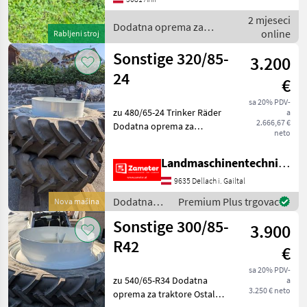
Jahr alt, Neupreis 450 €
2 mjeseci
sind von Audi Q3 , n
Dodatna oprema za
online
Rabljeni stroj
traktore / Sonstige
Sonstige 320/85-
3.200
24
€
sa 20% PDV-
zu 480/65-24 Trinker Räder
a
2.666,67 €
Dodatna oprema za
neto
traktore Ostala oprema za
traktore
Landmaschinentechnik Zameter Petra
9635 Dellach i. Gailtal
Dodatna
Premium Plus trgovac
Nova mašina
oprema za
Sonstige 300/85-
3.900
traktore /
Sonstige
R42
€
sa 20% PDV-
zu 540/65-R34 Dodatna
a
3.250 € neto
oprema za traktore Ostala