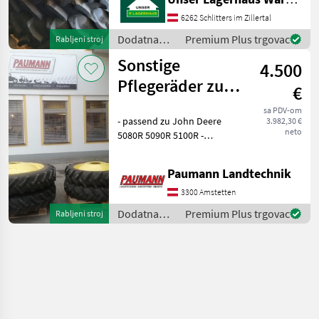
telefonisch, ob die von
Ihnen angefragte
6262 Schlitters im Zillertal
Gebrauchtmaschine aktu
Dodatna
Premium Plus trgovac
Rabljeni stroj
oprema za
Sonstige
4.500
traktore /
Sonstige
Pflegeräder zu
€
John Deere
sa PDV-om
- passend zu John Deere
3.982,30 €
5080R 5090R
neto
5080R 5090R 5100R -
5100R
Dimension Vorne
270/80R32 und Hinten
Paumann Landtechnik
270/95R42 -
Radnabenausnehmung
3300 Amstetten
Vorne - Lochkreis Vorne -
Dodatna
Premium Plus trgovac
Rabljeni stroj
Spurweite ca. 2, 1m -
oprema za
traktore /
Sonstige