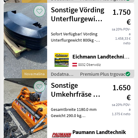
Zwis
oprema za
Sonstige Vörding
1.750
traktore /
Sonstige
Unterflurgewicht
€
800kg -
sa 20% PDV-
Sofort Verfügbar! Vörding
a
Betongewicht
1.458,33 €
Unterflurgewicht 800kg -
neto
Betongewicht Ausstattung
& Details: - Massives
Eichmann Landtechnik GmbH
Betongewicht mit extrem
flacher Bauweise - Zum
8832 Oberwölz
Ballastieren
Dodatna
Premium Plus trgovac
Nova mašina
oprema za
Sonstige
1.650
traktore /
Sonstige
Umkehrfräse mit
€
Feinkrümmelwalze
sa 20% PDV-
Gesamtbreite 1180.0 mm
a
für Traktor
1.375 € neto
Gewicht 290.0 kg
Gesamthöhe 900.0 mm
Traktor Ps- Kategorie 18 - 45
Paumann Landtechnik
Ps Dreipunktkategorie Kat.