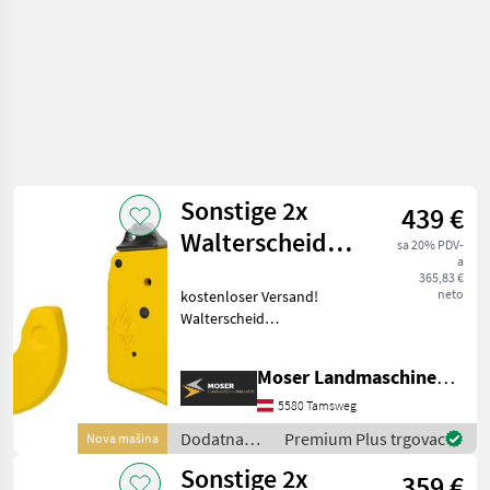
Sonstige 2x
439 €
Walterscheid
sa 20% PDV-
a
Unterlenkerfanghaken
365,83 €
neto
kostenloser Versand!
Cat 3
Walterscheid
Unterlenkerfanghaken
Cat.3. Geschmiedet aus
Moser Landmaschinenhandel
hochfestem Stahl.
Produktvorteile Geeignet
5580 Tamsweg
zur Aufnahme von hohen
Dodatna
Premium Plus trgovac
Nova mašina
Zug-, Druck-
oprema za
Sonstige 2x
359 €
traktore /