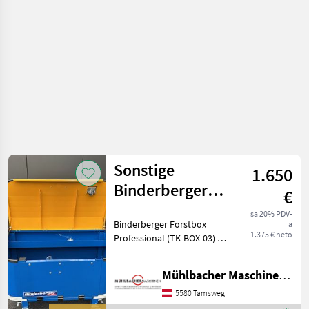
traktore /
Sonstige
Sonstige
1.650
Binderberger
€
Forstbox
sa 20% PDV-
Binderberger Forstbox
a
Professional
1.375 € neto
Professional (TK-BOX-03) -
Breite 1.230mm - Gewicht
ca. 155kg -
Mühlbacher Maschinen GmbH
Dreipunktaufnahme -
Euroaufnahme -
5580 Tamsweg
Gasdämpfer - Schraubstock