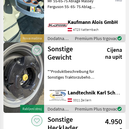
neto
MF 5S-6S-7S Ablage Massey
Ferguson 5S- 6S- 7S Ablage
für Handy , Becher,
Flaschen, Ablage ec. Die Fa.
Kaufmann Alois GmbH
Kaufmann zeigt Ihnen die
Maschine bzw. Gerät gerne
4723 Natternbach
am B
Dodatna
Premium Plus trgovac
Nova mašina
oprema za
Sonstige
Cijena
traktore /
Sonstige
Gewicht
na upit
**Produktbeschreibung für
Sonstiges Traktorzubehör
der Marke "Sonstige"**
**Artikelnummer:
Landtechnik Karl Scheuch
48043821** Entdecken Sie
unser vielseitiges
3311 Zeillern
Traktorzubehör d
Dodatna
Premium Plus trgovac
Rabljeni stroj
oprema za
Sonstige
4.950
traktore /
Sonstige
Hecklader