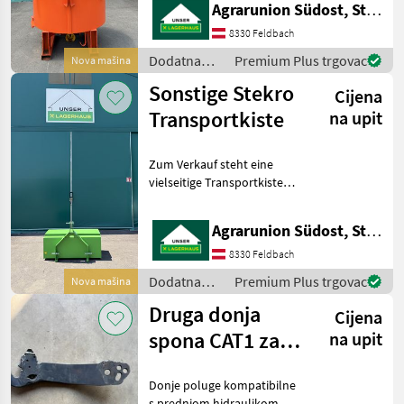
Agrarunion Südost, Standort Gniebing
nagelneuer Stekro
Zwangsmischer, der zur
8330 Feldbach
Kategorie "Sonstiges T
Dodatna
Premium Plus trgovac
Nova mašina
oprema za
Sonstige Stekro
Cijena
traktore /
Sonstige
Transportkiste
na upit
Zum Verkauf steht eine
vielseitige Transportkiste
der renommierten
polnischen Marke Stekro,
Agrarunion Südost, Standort Gniebing
angeboten als
Neumaschine. Dieses
8330 Feldbach
Modell ist ein
Dodatna
Premium Plus trgovac
Nova mašina
hervorragendes Beispiel
oprema za
Druga donja
Cijena
traktore /
Sonstige
spona CAT1 za
na upit
Lindner prednju
Donje poluge kompatibilne
hidrauliku
s prednjom hidraulikom