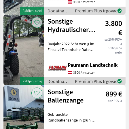
1-2 (ø 19.0-22.0mm / 25.0-
3300 Amstetten
28.0mm) Die Son
Dodatna
Premium Plus trgovac
Rabljeni stroj
oprema za
Sonstige
3.800
traktore /
Sonstige
Hydraulischer
€
Heckmulcher
sa 20% PDV-
Baujahr 2022 Sehr wenig im
a
Jansen HMS-100
3.166,67 €
Einsatz! Technische Daten:
Mähwerk
neto
Arbeitsbreite Mulchkopf:
100 cm Höhe Ausleger: max.
Paumann Landtechnik
250 cm Schwenkradius der
Mähkopfeinheit: 176° Messe
3300 Amstetten
Dodatna
Premium Plus trgovac
Rabljeni stroj
oprema za
Sonstige
899 €
traktore /
Sonstige
Ballenzange
bez PDV-a
Gebrauchte
Rundballenzange in grün -
guter Zustand voll