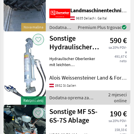
oprema za traktore
Landmaschinentechnik Zameter Petra
9635 Dellach i. Gailtal
Dodatna
Premium Plus trgovac
Nova mašina
oprema za
Sonstige
590 €
traktore /
Sonstige
Hydraulischer
sa 20% PDV-
a
Oberlenker
491,67 €
Hydraulischer Oberlenker
neto
mit leichten
Gebrauchsspuren. Bauart:
Fanghaken / Gabelgelenk A
Alois Weissensteiner Land & Forsttechnik
Kat.: 3 / 32 B Kat.: 2 / 25, 4 I
8932 St.Gallen
(mm): 51 F (mm): 764 / 1
2 mjeseci
Dodatna oprema za
online
Rabljeni stroj
traktore / Sonstige
Sonstige MF 5S-
190 €
6S-7S Ablage
sa 20% PDV-
a
158,33 €