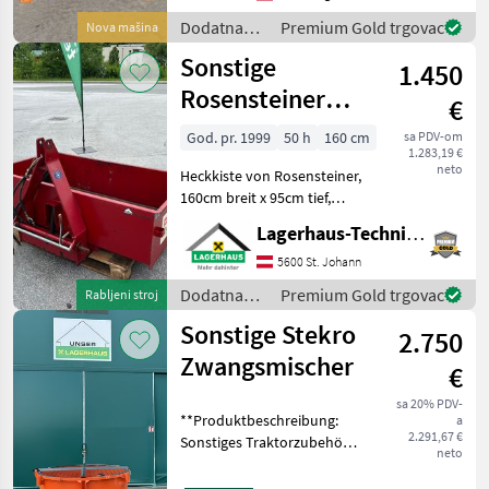
K
Dodatna
Premium Gold trgovac
Nova mašina
oprema za
Sonstige
1.450
traktore /
Sonstige
Rosensteiner
€
Hydro-Boy
God. pr. 1999
50 h
160 cm
sa PDV-om
1.283,19 €
neto
Heckkiste von Rosensteiner,
160cm breit x 95cm tief,
Wandhöhe: 40cm, hydr.
Lagerhaus-Technik St. Johann
Kippbar Kaufpreis inkl. 13%
Mwst. Wir bitten telefonisch
5600 St. Johann
oder per Mail Ihren Besuch
Dodatna
Premium Gold trgovac
Rabljeni stroj
bekann
oprema za
Sonstige Stekro
2.750
traktore /
Sonstige
Zwangsmischer
€
sa 20% PDV-
**Produktbeschreibung:
a
2.291,67 €
Sonstiges Traktorzubehör -
neto
Stekro Zwangsmischer**
Zum Verkauf steht ein