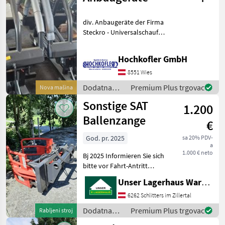
Prikaži
sve
div. Anbaugeräte der Firma
Steckro - Universalschaufel
MARKETPLACE
- Greifschaufel -
Ponude
Mali
Palettengabel -
Marketplace
Hochkofler GmbH
trgovaca
oglasi
Ballengreifer Lagernd oder
gerne auf Bestellung
8551 Wies
Dodatna oprema za
Dodatna
Premium Plus trgovac
Nova mašina
oprema za
Sonstige SAT
1.200
traktore /
Sonstige
Ballenzange
€
God. pr. 2025
sa 20% PDV-
a
1.000 € neto
Bj 2025 Informieren Sie sich
bitte vor Fahrt-Antritt
telefonisch, ob die von
Unser Lagerhaus Warenhandelsges.m.b.H.
Ihnen angefragte Maschine
aktuell bei uns am Lager
6262 Schlitters im Zillertal
steht. Wir inserieren auch
Dodatna
Premium Plus trgovac
Rabljeni stroj
Maschine
oprema za