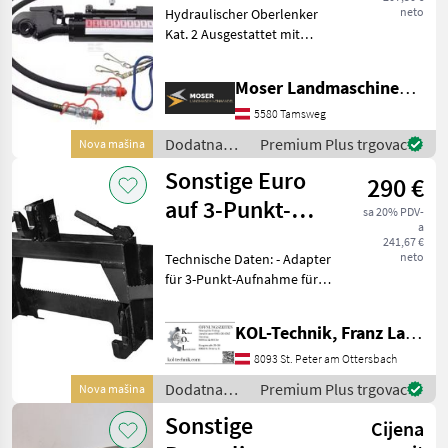
neto
Hydraulischer Oberlenker
776mm
Kat. 2 Ausgestattet mit
gesteuertem
Rückschlagventil für
Moser Landmaschinenhandel
sicheren Halt der Position.
inklusive: * Kugel *
5580 Tamsweg
Bedienungsseil *
Dodatna
Premium Plus trgovac
Nova mašina
Schlauchsa
oprema za
Sonstige Euro
290 €
traktore /
Sonstige
auf 3-Punkt-
sa 20% PDV-
a
Adapterplatte
241,67 €
neto
Technische Daten: - Adapter
für 3-Punkt-Aufnahme für
Frontlader - Gewicht: 54 kg -
Modelle: FQK Für weitere
KOL-Technik, Franz Lampl-Küssner
Informationen stehen wir
Ihnen gerne telefonisch o
8093 St. Peter am Ottersbach
Dodatna
Premium Plus trgovac
Nova mašina
oprema za
Sonstige
Cijena
traktore /