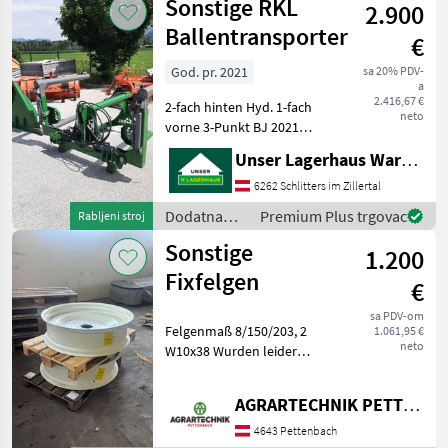
Sonstige RKL
2.900
traktore /
Sonstige
Ballentransporter
€
God. pr. 2021
sa 20% PDV-
a
2.416,67 €
2-fach hinten Hyd. 1-fach
neto
vorne 3-Punkt BJ 2021
Informieren Sie sich bitte
Unser Lagerhaus Warenhandelsges.m.b.H.
vor Fahrt-Antritt
telefonisch, ob die von
6262 Schlitters im Zillertal
Ihnen angefragte Maschine
Dodatna
Premium Plus trgovac
Rabljeni stroj
aktuell bei uns am L
oprema za
Sonstige
1.200
traktore /
Sonstige
Fixfelgen
€
sa PDV-om
Felgenmaß 8/150/203, 2
1.061,95 €
neto
W10x38 Wurden leider
falsch bestellt Dodatna
oprema za traktore Ostala
AGRARTECHNIK PETTENBACH GMBH
oprema za traktore
4643 Pettenbach