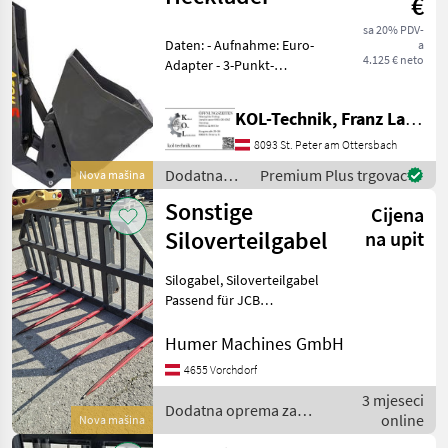
€
sa 20% PDV-
Daten: - Aufnahme: Euro-
a
4.125 € neto
Adapter - 3-Punkt-
Aufnahme: ab Kat. I -
Schaufel: im Lieferumfang
KOL-Technik, Franz Lampl-Küssner
enthalten - Schaufelmaße:
120 x 75 x 61 cm -
8093 St. Peter am Ottersbach
Schaufelvolumen: 500 Lite
Dodatna
Premium Plus trgovac
Nova mašina
oprema za
Sonstige
Cijena
traktore /
Sonstige
Siloverteilgabel
na upit
Silogabel, Siloverteilgabel
Passend für JCB
Teleskoplader mit JCB QFIT
Schnellwechsler Gebraucht
Humer Machines GmbH
wie vorhanden Dodatna
4655 Vorchdorf
oprema za traktore Ostala
3 mjeseci
oprema za traktore
Dodatna oprema za
online
Nova mašina
traktore / Sonstige