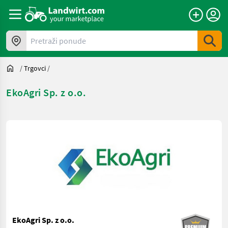
Pretraži ponude
/
Trgovci
/
EkoAgri Sp. z o.o.
EkoAgri Sp. z o.o.