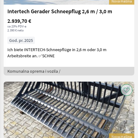
Nova mašina
Intertech Gerader Schneepflug 2,6 m / 3,0 m
2.939,70 €
sa 23% PDV-a
2.390 € neto
God. pr. 2025
Ich biete INTERTECH-Schneepflüge in 2,6 m oder 3,0 m
Arbeitsbreite an. ✅SCHNE
Komunalna oprema i vozila /
Nova mašina