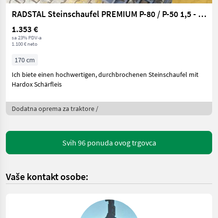
RADSTAL Steinschaufel PREMIUM P-80 / P-50 1,5 - 2,6m
1.353 €
sa 23% PDV-a
1.100 € neto
170 cm
Ich biete einen hochwertigen, durchbrochenen Steinschaufel mit
Hardox Schärfleis
Dodatna oprema za traktore /
Svih 96 ponuda ovog trgovca
Vaše kontakt osobe: