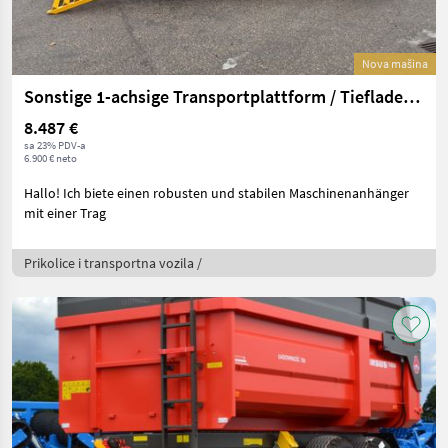
Nova mašina
Sonstige 1-achsige Transportplattform / Tieflader, 5 Tonn
8.487 €
sa 23% PDV-a
6.900 € neto
Hallo! Ich biete einen robusten und stabilen Maschinenanhänger
mit einer Trag
Prikolice i transportna vozila /