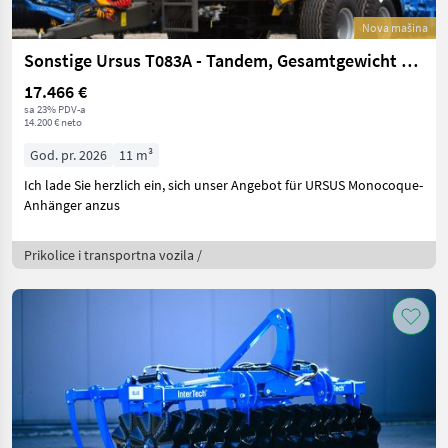
Nova mašina
Sonstige Ursus T083A - Tandem, Gesamtgewicht 12,7 t
17.466 €
sa 23% PDV-a
14.200 € neto
God. pr. 2026
11 m³
Ich lade Sie herzlich ein, sich unser Angebot für URSUS Monocoque-
Anhänger anzus
Prikolice i transportna vozila /