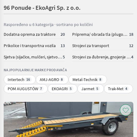
96 Ponude - EkoAgri Sp. z o.o.
Raspoređeno u 6 kategorija · sortirano po količini
Dodatna oprema za traktore
20
Priprema/ obrada tla (plugovi, kultivatori, tanjurače i dr.)
18
Prikolice i transportna vozila
13
Strojevi za transport
12
Sjetva (sijačice, mulčeri, sjetvospremači i dr)
5
Strojevi za đubrenje, gnojenje i navodnjavanje
4
NAJPOPULARNIJE MARKE PRODAVAČA
Intertech
AMJ-AGRO
Metal-Technik
16
8
8
POM AUGUSTÓW
EKOAGRI
Jarmet
Trak-Met
7
5
5
4