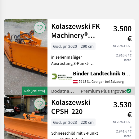
Precizirajte
pretragu
Kolaszewski FK-
3.500
Kategorija
Država
Filtri
4
Machinery®
€
CPCV290/M-127
God. pr. 2020
290 cm
sa 20% PDV-
Prikaži 4
TRENUTNA
Poništi
a
STAZA
rezultata
2.916,67 €
in serienmäßiger
neto
Poljoprivredna
Ausrüstung 3-Punkt-
tehnika
Aufnahme Kat. 2
Binder Landtechnik GmbH & CoKG
Dodatna
Arbeitsbreite: 294-257 cm
Oprema
Seitenmaße: h -
5113 St. Georgen bei Salzburg
Za
960/1090mm, L -
Traktore
Dodatna
Premium Plus trgovac
Rabljeni stroj
810/1000mm Abmessungen
oprema za
Plug Za
Kolaszewski
mit Lichtern: h - 1200mm, L
3.530
Snijeg
traktore /
Kolaszewski
CPSH-220
Kolaszewski
€
God. pr. 2023
220 cm
sa 20% PDV-
ODABERITE
a
KATEGORIJU
2.941,67 €
Schneeschild mit 3-Punkt
neto