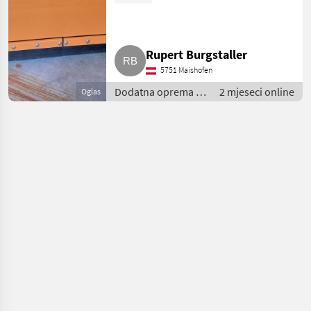
Rupert Burgstaller
5751 Maishofen
Dodatna oprema za
2 mjeseci online
Oglas
traktore / Plug za
snijeg