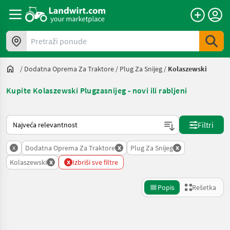
Pretraži ponude
/
Dodatna Oprema Za Traktore
/
Plug Za Snijeg
/
Kolaszewski
Kupite Kolaszewski Plugzasnijeg - novi ili rabljeni
Tako se sortira na Landwirt.com
Filtri
x
x
x
Dodatna Oprema Za Traktore
Plug Za Snijeg
x
x
Kolaszewski
Izbriši sve filtre
Popis
Rešetka