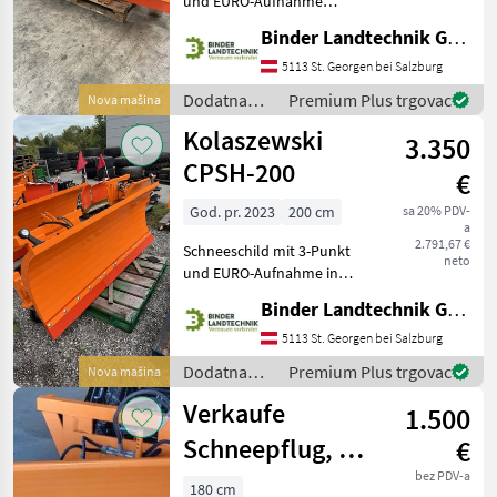
und EURO-Aufnahme
Kolaszewski
Starke Ausführung, Breite:
Binder Landtechnik GmbH & CoKG
220cm Arbeitsbreite: 194 -
Hydrac
221 Gewicht: 311kg
5113 St. Georgen bei Salzburg
Beschreibung gebogenes
Dodatna
Premium Plus trgovac
Nova mašina
Hauer
Streichbrett hydra
oprema za
Kolaszewski
3.350
traktore /
Samasz
Kolaszewski
CPSH-200
€
Wintec
God. pr. 2023
200 cm
sa 20% PDV-
a
2.791,67 €
Schneeschild mit 3-Punkt
Schmidt
neto
und EURO-Aufnahme in
serienmäßiger Ausrüstung
Prikaži
Binder Landtechnik GmbH & CoKG
Dreipunkt-Aufnahme Kat. 1
sve
+ Kat 2 und Euro-Aufnahme
5113 St. Georgen bei Salzburg
(40)
Arbeitsbreite: 177-202 cm
Dodatna
Premium Plus trgovac
Nova mašina
Seitenmaße:
MARKETPLACE
oprema za
Verkaufe
1.500
traktore /
Ponude
Mali
Marketplace
Kolaszewski
Schneepflug, 1,8
€
trgovaca
oglasi
m, neuwertig
bez PDV-a
180 cm