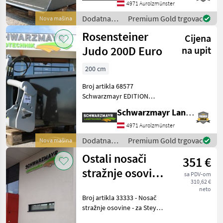
oštricom 110x16 mm -
4971 Aurolzmünster
konusnog oblika - s
Dodatna
Premium Gold trgovac
Nova mašina
glačanom površinom od 0,
oprema za
Rosensteiner
44
Cijena
traktore /
Stoll
Judo 200D Euro
na upit
200 cm
Broj artikla 68577
Schwarzmayr EDITION
Prikolica s trotočkovnom
Schwarzmayr Landtechnik GmbH - Aurolzmünster
vezom - s okruglim cijevima
i trotočkovnom vezom KAT
4971 Aurolzmünster
2 - s dodatnom EURO
Dodatna
Premium Gold trgovac
Nova mašina
vezom - s utovarnom
oprema za
Ostali nosači
platfor
351 €
traktore /
Rosensteiner
stražnje osovine
sa PDV-om
310,62 €
za Steyr
neto
Broj artikla 33333 - Nosač
Kompakt 495
stražnje osovine - za Steyr
Kompakt 495 Prodajni tim