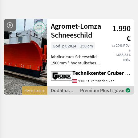
Precizirajte
pretragu
Agromet-Lomza
1.990
Kategorija
Država
Filtri
4
Schneeschild
€
God. pr. 2024
150 cm
sa 20% PDV-
Prikaži 1
TRENUTNA
Poništi
a
STAZA
rezultata
1.658,33 €
fabriksneues Scheeschild
neto
Poljoprivredna
1500mm * hydraulisches
tehnika
Schneeschild für Euronorm
Technikcenter Gruber GmbH
Dodatna
Aufnahme, Radlader und
Oprema
Frontlader * 2
9300 St. Veit an der Glan
Za
Zylindersystem *
Traktore
Dodatna
Premium Plus trgovac
Nova mašina
höheneinstellbare
oprema za
Plug Za
Gleitrollen *
Snijeg
traktore /
Agromet-
Agromet
Lomza
Lomza
ODABERITE
KATEGORIJU