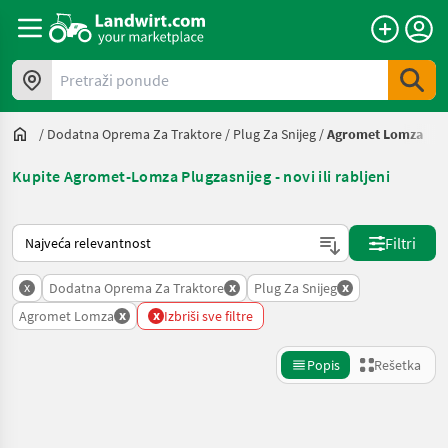
Pretraži ponude
/
Dodatna Oprema Za Traktore
/
Plug Za Snijeg
/
Agromet Lomza
Kupite Agromet-Lomza Plugzasnijeg - novi ili rabljeni
Tako se sortira na Landwirt.com
Filtri
x
x
x
Dodatna Oprema Za Traktore
Plug Za Snijeg
x
x
Agromet Lomza
Izbriši sve filtre
Popis
Rešetka