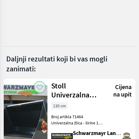
Agromet-Lomza
Hydrac
Hauer
Samasz
Daljnji rezultati koji bi vas mogli
Wintec
zanimati:
Kahlbacher
Stoll
Cijena
Prikaži
Univerzalna
sve
na upit
(37)
lopata 1,30 m
130 cm
MARKETPLACE
Broj artikla 71464
Ponude
Mali
Univerzalna žlica - širine 1, 3
Marketplace
trgovaca
oglasi
m na oštrici - s Euro brzim
Schwarzmayr Landtechnik GmbH - Aurolzmünster
spojem - s HARDOX