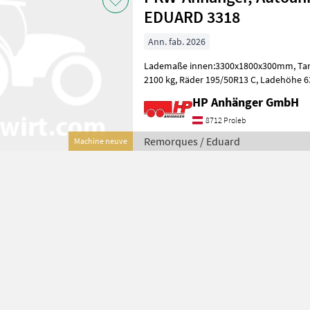
EDUARD 3318
Ann. fab. 2026
Lademaße innen:3300x1800x300mm, Tandem 2700 kg GG, Nutzlast
2100 kg, Räder 195/50R13 C, Ladehöhe 630 mm, Bordwände ALU
Eloxi
HP Anhänger GmbH
8712 Proleb
Remorques / Eduard
Machine neuve