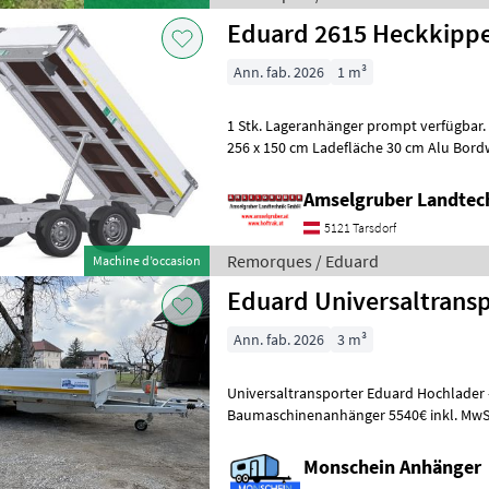
Eduard 2615 Heckkippe
Ann. fab. 2026
1 m³
1 Stk. Lageranhänger prompt verfügbar. Heckkipper Kippwinkel 60°
256 x 150 cm Ladefläche 30 cm Alu Bor
kg zulässige Gesamtmasse 5
Amselgruber Landte
5121 Tarsdorf
Remorques / Eduard
Machine d’occasion
Eduard Universaltransp
Ann. fab. 2026
3 m³
Universaltransporter Eduard Hochlader - Fahrzeugtransporter -
Baumaschinenanhänger 5540€ inkl. MwSt Finanzierung bei jedem
Anhänger möglich! ArtCargo-Ho
Monschein Anhänger