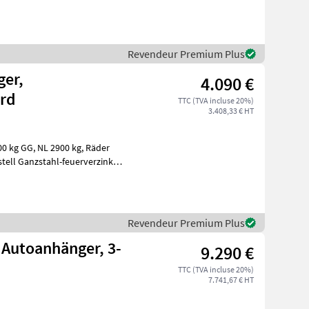
Revendeur Premium Plus
er,
4.090 €
rd
TTC (TVA incluse 20%)
3.408,33 € HT
Revendeur Premium Plus
Autoanhänger, 3-
9.290 €
TTC (TVA incluse 20%)
7.741,67 € HT