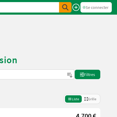
Se connecter
sion
Filtres
Liste
Grille
4.700 €