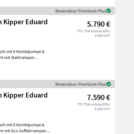
Revendeur Premium Plus
n Kipper Eduard
5.790 €
TTC (TVA incluse 20%)
4.825 € HT
serienmäßig, Tandem 2700 kg GG, NL 1917kg, R
Revendeur Premium Plus
n Kipper Eduard
7.590 €
TTC (TVA incluse 20%)
6.325 € HT