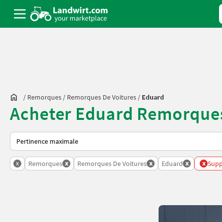
/
Remorques
/
Remorques De Voitures
/
Eduard
Acheter Eduard Remorques
Voici comment les annonces sont triées sur Landwirt.com
x
x
x
x
x
Remorques
Remorques De Voitures
Eduard
Suppr