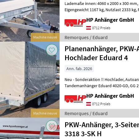
Lademaße innen: 4060 x 2000 x 300 mm, Tridem-3achs 3500 kg GG,
Eigengewicht 1167 kg, Nutzlast 2333 kg, Räder 195/50R13C im Set mit
Auffahrrampen unter der Ladefläche
HP Anhänger GmbH
8712 Proleb
Remorques / Eduard
Machine neuve
Planenanhänger, PKW-
Hochlader Eduard 4
Ann. fab. 2026
Neu - Sonderaktion !! Hochlader, Autoanhänger, PKW-
Tandemanhänger Eduard 4020-GD, GG 2700 kg, Nutzlast 2130 kg,
Räd
HP Anhänger GmbH
8712 Proleb
Remorques / Eduard
Machine neuve
PKW-Anhänger, 3-Seite
3318 3-SK H