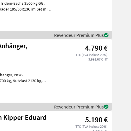
Revendeur Premium Plus
Anhänger,
4.790 €
TTC (TVA incluse 20%)
3.991,67 € HT
er 195/50R13C, Ladehöhe 630 mm, Lademaße innen: 40
Revendeur Premium Plus
n Kipper Eduard
5.190 €
TTC (TVA incluse 20%)
4.325 € HT