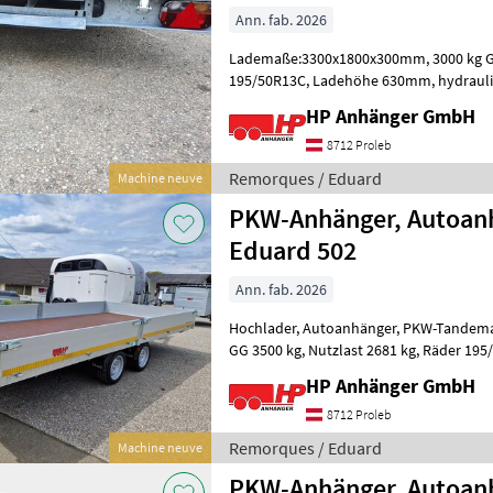
Ann. fab. 2026
Lademaße:3300x1800x300mm, 3000 kg GG, NL 2223kg, Räder
195/50R13C, Ladehöhe 630mm, hydraulisch mit Handpumpe 3-seiten
kippbar, Rampenschacht mit Stahlra
HP Anhänger GmbH
8712 Proleb
Remorques / Eduard
Machine neuve
PKW-Anhänger, Autoan
Eduard 502
Ann. fab. 2026
Hochlader, Autoanhänger, PKW-Tandemanhänger Eduard 5022-GD,
GG 3500 kg, Nutzlast 2681 kg, Räder 195/50R13C, Ladehöhe 630 mm,
5060x2200x300 mm, Rahmen und Fahrg
HP Anhänger GmbH
8712 Proleb
Remorques / Eduard
Machine neuve
PKW-Anhänger, Autoan