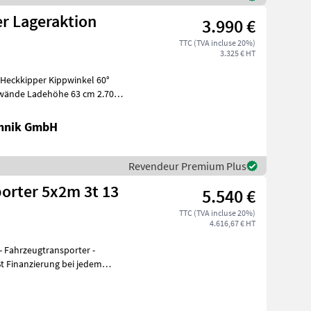
r Lageraktion
3.990 €
TTC (TVA incluse 20%)
3.325 € HT
dwände Ladehöhe 63 cm 2.700
chnik GmbH
Revendeur Premium Plus
orter 5x2m 3t 13
5.540 €
TTC (TVA incluse 20%)
4.616,67 € HT