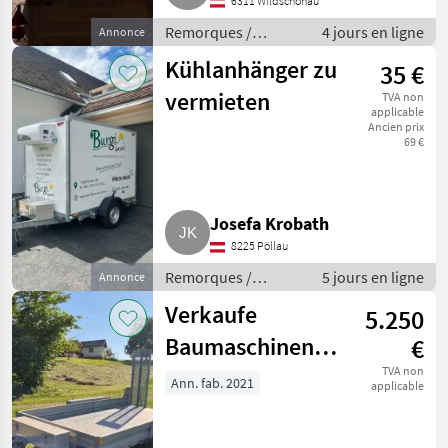
6311 Wildschönau
Remorques /
4 jours en ligne
Annonce
Remorques de
Kühlanhänger zu
35 €
voitures
vermieten
TVA non
applicable
Ancien prix
69 €
Josefa Krobath
8225 Pöllau
Remorques /
5 jours en ligne
Annonce
Remorques de
Verkaufe
5.250
voitures
Baumaschinenanhänger
€
Pongratz PMT
TVA non
Ann. fab. 2021
applicable
360/180T