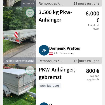
Remorques /
13 jours en ligne
Annonce
Remorques de
3.500 kg Pkw-
6.000
voitures
Anhänger
€
Preis inkl.
MwSt
Domenik Prattes
8541 Schwanberg
Remorques /
13 jours en ligne
Fournisseur commercial
Remorques de
PKW-Anhänger,
800 €
voitures
gebremst
TVA non
applicable
Ann. fab. 1995