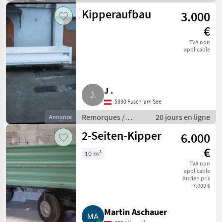
Remorques de
Kipperaufbau
3.000
voitures
€
TVA non
applicable
J .
5330 Fuschl am See
Remorques /
20 jours en ligne
Annonce
Remorques de
2-Seiten-Kipper
6.000
voitures
€
10 m³
TVA non
applicable
Ancien prix
7.000 €
Martin Aschauer