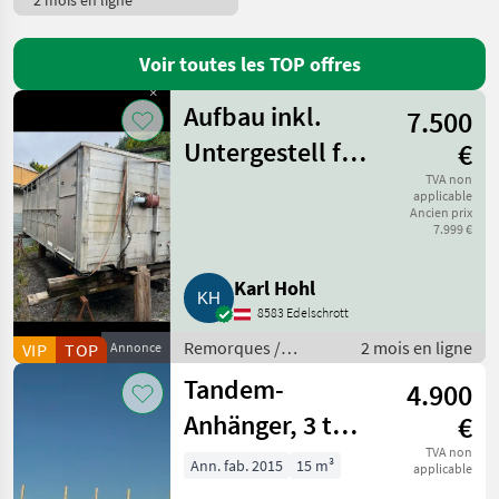
2 mois en ligne
Schwarz Anhänger
15
Voir toutes les TOP offres
Humer
12
Aufbau inkl.
7.500
Böckmann
9
Untergestell für
€
Tiere zum
TVA non
Humbaur
7
applicable
Ancien prix
Selberzusammenbauen
7.999 €
Afficher
tous
les 32
Karl Hohl
8583 Edelschrott
MARKETPLACE
Remorques /
2 mois en ligne
VIP
TOP
Annonce
Offres des
Petites
Remorques de
Marketplace
Tandem-
distributeurs
annonces
4.900
voitures
Anhänger, 3 t
€
zulässiges
TVA non
Ann. fab. 2015
15 m³
applicable
Gesamtgewicht