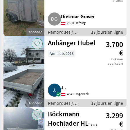
2.700 €
Dietmar Graser
2620 Hafning
Remorques /
17 jours en ligne
Annonce
Remorques de
Anhänger Hubel
3.700
voitures
€
Ann. fab. 2013
TVA non
applicable
J .
4841 Ungenach
Remorques /
17 jours en ligne
Annonce
Remorques de
Böckmann
3.299
voitures
Hochlader HL-
€