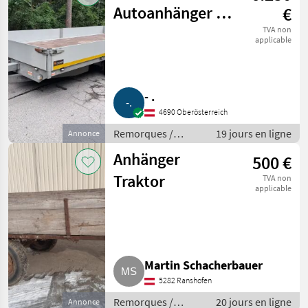
Autoanhänger 5
€
x 2,2 m 3.500 kg
TVA non
applicable
- .
4690 Oberösterreich
Remorques /
19 jours en ligne
Annonce
Remorques de
Anhänger
500 €
voitures
Traktor
TVA non
applicable
Martin Schacherbauer
5282 Ranshofen
Remorques /
20 jours en ligne
Annonce