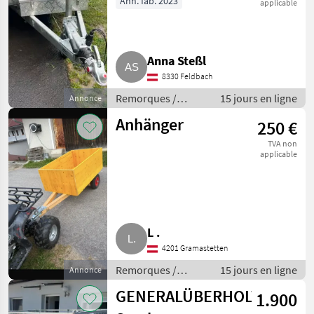
Ann. fab. 2023
applicable
Anna Steßl
8330 Feldbach
Remorques /
15 jours en ligne
Annonce
Remorques de
Anhänger
250 €
voitures
TVA non
applicable
L .
4201 Gramastetten
Remorques /
15 jours en ligne
Annonce
Remorques de
GENERALÜBERHOLT
1.900
voitures