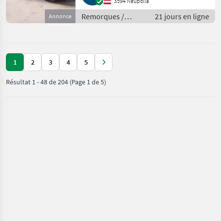
3594 Neupölla
Remorques /
21 jours en ligne
Annonce
Remorques de
voitures
1
2
3
4
5
Résultat
1
-
48
de
204
(Page 1 de 5)