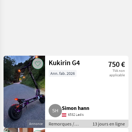
Kukirin G4
750 €
TVA non
Ann. fab. 2026
applicable
Simon hann
6532 Ladis
Remorques /
13 jours en ligne
Annonce
Remorques de