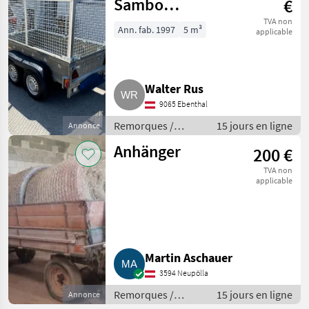
Sambo
€
Autoanhänger
TVA non
Ann. fab. 1997
5 m³
applicable
Stahl
feuerverzinkt
Walter Rus
9065 Ebenthal
Remorques /
15 jours en ligne
Annonce
Remorques de
Anhänger
200 €
voitures
TVA non
applicable
Martin Aschauer
3594 Neupölla
Remorques /
15 jours en ligne
Annonce
Remorques de