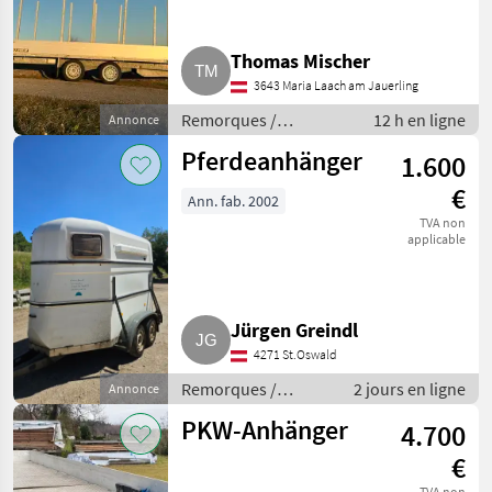
Thomas Mischer
3643 Maria Laach am Jauerling
Remorques /
12 h en ligne
Annonce
Remorques de voitures
Pferdeanhänger
1.600
€
Ann. fab. 2002
TVA non
applicable
Jürgen Greindl
4271 St.Oswald
Remorques /
2 jours en ligne
Annonce
Remorques de
PKW-Anhänger
4.700
voitures
€
TVA non