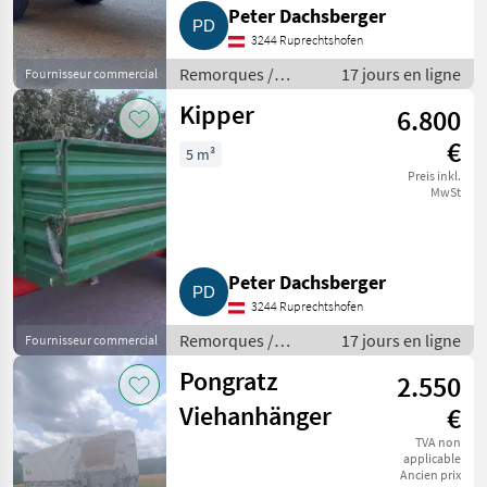
Peter Dachsberger
3244 Ruprechtshofen
Remorques /
17 jours en ligne
Fournisseur commercial
Remorques de
Kipper
6.800
voitures
€
5 m³
Preis inkl.
MwSt
Peter Dachsberger
3244 Ruprechtshofen
Remorques /
17 jours en ligne
Fournisseur commercial
Remorques de
Pongratz
2.550
voitures
Viehanhänger
€
TVA non
applicable
Ancien prix