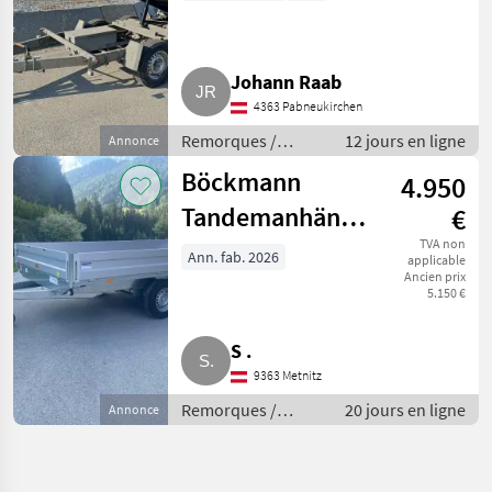
Johann Raab
4363 Pabneukirchen
Remorques /
12 jours en ligne
Annonce
Remorques de
Böckmann
4.950
voitures
Tandemanhänger
€
HL 4121/35
TVA non
Ann. fab. 2026
applicable
Ancien prix
5.150 €
S .
9363 Metnitz
Remorques /
20 jours en ligne
Annonce
Remorques de
voitures