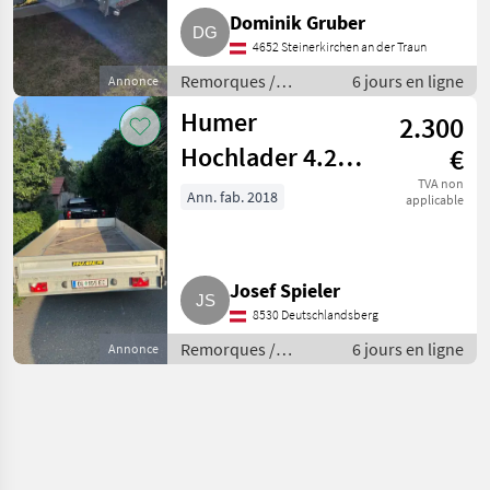
Dominik Gruber
4652 Steinerkirchen an der Traun
Remorques /
6 jours en ligne
Annonce
Remorques de
Humer
2.300
voitures
Hochlader 4.250
€
x 2.030 x 300
TVA non
Ann. fab. 2018
applicable
Josef Spieler
8530 Deutschlandsberg
Remorques /
6 jours en ligne
Annonce
Remorques de
voitures