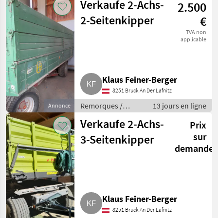
Verkaufe 2-Achs-
2.500
voitures
2-Seitenkipper
€
TVA non
applicable
Klaus Feiner-Berger
8251 Bruck An Der Lafnitz
Remorques /
13 jours en ligne
Annonce
Remorques de
Verkaufe 2-Achs-
Prix
voitures
sur
3-Seitenkipper
demande
Klaus Feiner-Berger
8251 Bruck An Der Lafnitz