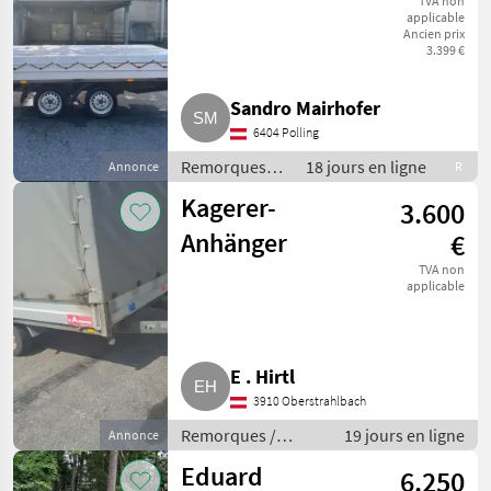
F3218/270
TVA non
applicable
Ancien prix
3.399 €
Sandro Mairhofer
6404 Polling
Remorques /
18 jours en ligne
Annonce
R
Remorques
Kagerer-
3.600
de voitures
Anhänger
€
TVA non
applicable
E . Hirtl
3910 Oberstrahlbach
Remorques /
19 jours en ligne
Annonce
Remorques de
Eduard
6.250
voitures