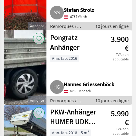
Stefan Strolz
6767 Warth
Remorques /
10 jours en ligne
Annonce
Remorques de
Pongratz
3.900
voitures
Anhänger
€
TVA non
Ann. fab. 2016
applicable
Hannes Griessenböck
6200 Jenbach
Remorques /
10 jours en ligne
Annonce
Remorques de
PKW-Anhänger
5.990
voitures
HUMER UDK
€
3030-14-175064
TVA non
Ann. fab. 2018
5 m³
applicable