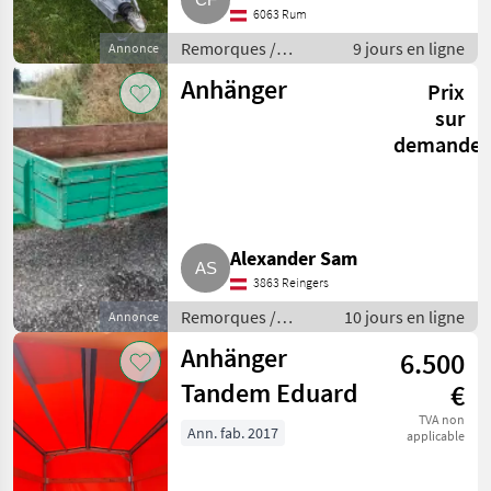
6063 Rum
Remorques /
9 jours en ligne
Annonce
Remorques de
Anhänger
Prix
voitures
sur
demande
Alexander Sam
3863 Reingers
Remorques /
10 jours en ligne
Annonce
Remorques de
Anhänger
6.500
voitures
Tandem Eduard
€
TVA non
Ann. fab. 2017
applicable