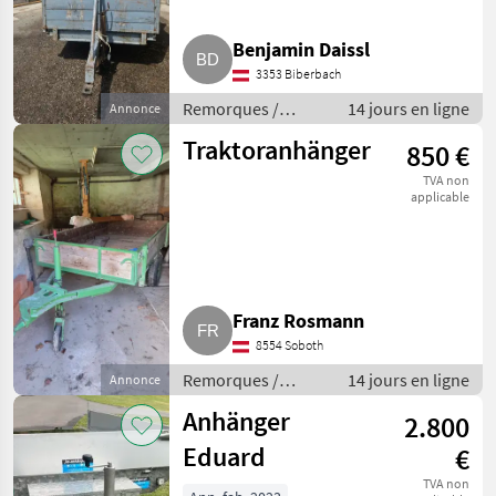
Benjamin Daissl
3353 Biberbach
Remorques /
14 jours en ligne
Annonce
Remorques de
Traktoranhänger
850 €
voitures
TVA non
applicable
Franz Rosmann
8554 Soboth
Remorques /
14 jours en ligne
Annonce
Remorques de
Anhänger
2.800
voitures
Eduard
€
TVA non