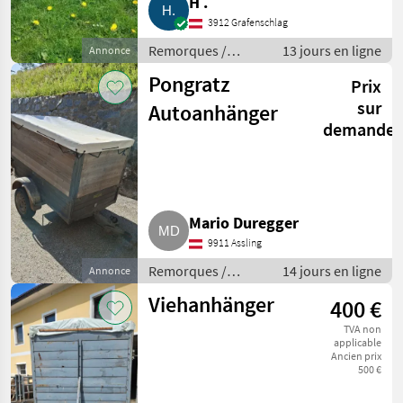
H .
3912 Grafenschlag
Remorques /
13 jours en ligne
Annonce
Remorques de
Pongratz
Prix
voitures
sur
Autoanhänger
demande
Mario Duregger
9911 Assling
Remorques /
14 jours en ligne
Annonce
Remorques de
Viehanhänger
400 €
voitures
TVA non
applicable
Ancien prix
500 €