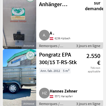
sur
Anhänger
demande
Tandem
A .
6236 Alpbach
Remorques /
3 jours en ligne
Annonce
Remorques de
Pongratz EPA
2.550
voitures
300/15 T-RS-Stk
€
TVA non
Ann. fab. 2012
5 m³
applicable
Hannes Zehner
5571 Mariapfarr
Remorques /
3 jours en ligne
Annonce