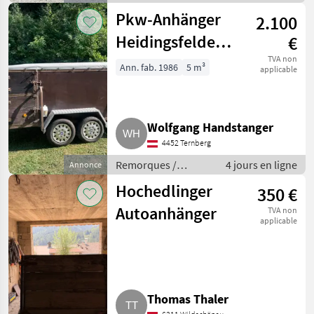
Remorques de
Pkw-Anhänger
2.100
voitures
Heidingsfelder
€
VTP200
TVA non
Ann. fab. 1986
5 m³
applicable
Wolfgang Handstanger
4452 Ternberg
Remorques /
4 jours en ligne
Annonce
Remorques de
Hochedlinger
350 €
voitures
Autoanhänger
TVA non
applicable
Thomas Thaler