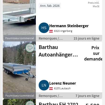
Preis inkl.
Ann. fab. 2026
MwSt
Hermann Steinberger
6320 Angerberg
Remorques /
15 jours en ligne
Fournisseur commercial
Remorques de
Barthau
Prix
voitures
sur
Autoanhänger
demande
SP 2702
Lorenz Neuner
6105 Leutasch
Remorques /
7 jours en ligne
Fournisseur commercial
Remorques de
Barthau EH 2702