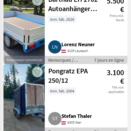
5.500
voitures
Autoanhänger
€
Anhänger
Preis inkl.
Ann. fab. 2026
MwSt
Lorenz Neuner
6105 Leutasch
Remorques /
7 jours en ligne
Fournisseur commercial
Remorques de
Pongratz EPA
3.100
voitures
250/12
€
TVA non
Ann. fab. 2004
applicable
Stefan Thaler
6305 Itter