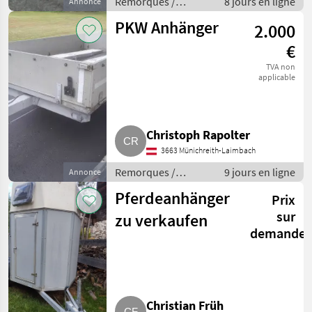
Remorques /
8 jours en ligne
Annonce
Remorques de
PKW Anhänger
2.000
voitures
€
TVA non
applicable
Christoph Rapolter
3663 Münichreith-Laimbach
Remorques /
9 jours en ligne
Annonce
Remorques de
Pferdeanhänger
Prix
voitures
sur
zu verkaufen
demande
Christian Früh