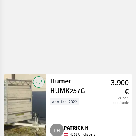
voitures
Humer
3.900
HUMK257G
€
TVA non
Ann. fab. 2022
applicable
PATRICK H
4161 Ulrichsberg