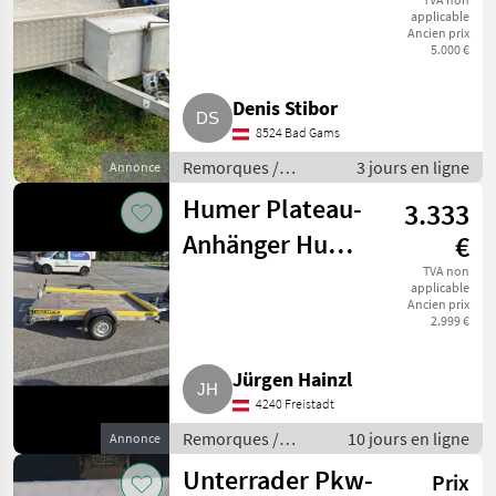
applicable
Ancien prix
5.000 €
Denis Stibor
8524 Bad Gams
Remorques /
3 jours en ligne
Annonce
Remorques de
Humer Plateau-
3.333
voitures
Anhänger Humer
€
Lift 2716 light
TVA non
applicable
Ancien prix
2.999 €
Jürgen Hainzl
4240 Freistadt
Remorques /
10 jours en ligne
Annonce
Remorques de
Unterrader Pkw-
Prix
voitures