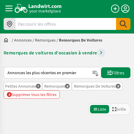
Parcourir les offres
/
Annonces
/
Remorques
/
Remorques De Voitures
Remorques de voitures d'occasion à vendre
Voici comment les annonces sont triées sur Landwirt.com
Filtres
x
x
x
Petites Annonces
Remorques
Remorques De Voitures
x
Supprimer tous les filtres
Liste
Grille