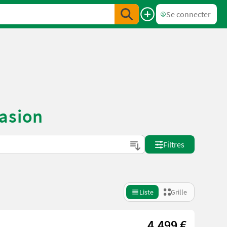
Se connecter
casion
Filtres
Liste
Grille
4.499 €