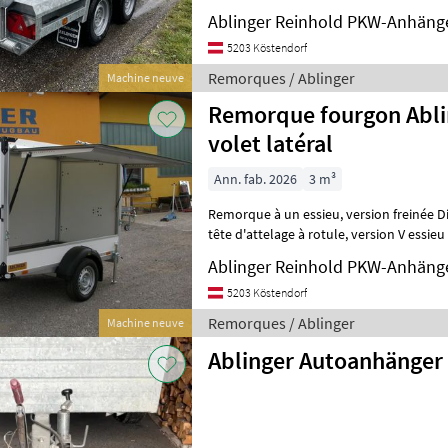
Kugelkopfkupplung, Deichsel 
Ablinger Reinhold PKW-Anhäng
5203 Köstendorf
Remorques / Ablinger
Machine neuve
Remorque fourgon Abli
volet latéral
Ann. fab. 2026
3 m³
Remorque à un essieu, version freinée Dispositif de dépassement avec
tête d'attelage à rotule, version V essieu à ressort en caoutchouc sans
entretien avec tube d'
Ablinger Reinhold PKW-Anhäng
5203 Köstendorf
Remorques / Ablinger
Machine neuve
Ablinger Autoanhänger