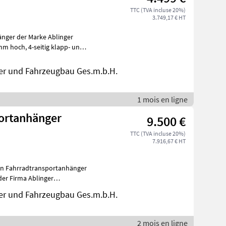
TTC (TVA incluse 20%)
3.749,17 € HT
änger der Marke Ablinger
g klapp- und
er und Fahrzeugbau Ges.m.b.H.
1 mois en ligne
9.500 €
TTC (TVA incluse 20%)
7.916,67 € HT
der Firma Ablinger
er und Fahrzeugbau Ges.m.b.H.
2 mois en ligne