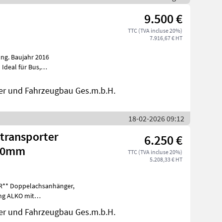
9.500 €
TTC (TVA incluse 20%)
7.916,67 € HT
 2016
infach M
er und Fahrzeugbau Ges.m.b.H.
18-02-2026 09:12
6.250 €
650mm
TTC (TVA incluse 20%)
5.208,33 € HT
nger,
ng ALKO mit
in V-Ausführung wartungsfrei
er und Fahrzeugbau Ges.m.b.H.