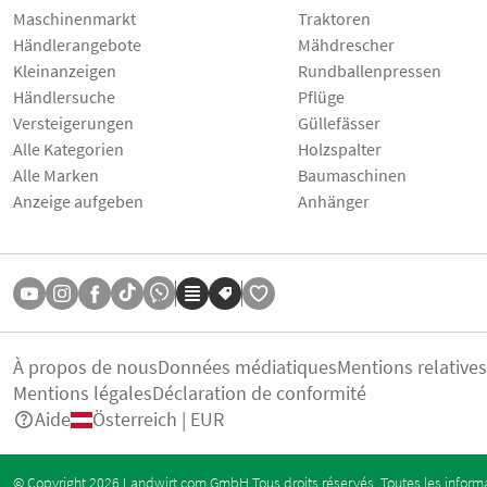
Maschinenmarkt
Traktoren
Händlerangebote
Mähdrescher
Kleinanzeigen
Rundballenpressen
Händlersuche
Pflüge
Versteigerungen
Güllefässer
Alle Kategorien
Holzspalter
Alle Marken
Baumaschinen
Anzeige aufgeben
Anhänger
À propos de nous
Données médiatiques
Mentions relative
Mentions légales
Déclaration de conformité
Aide
Österreich | EUR
© Copyright 2026 Landwirt.com GmbH Tous droits réservés. Toutes les informa