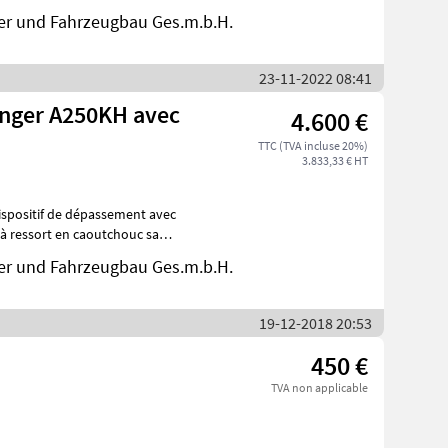
in V-Ausführung wartungsfrei
er und Fahrzeugbau Ges.m.b.H.
23-11-2022 08:41
nger A250KH avec
4.600 €
TTC (TVA incluse 20%)
3.833,33 € HT
er und Fahrzeugbau Ges.m.b.H.
19-12-2018 20:53
450 €
TVA non applicable