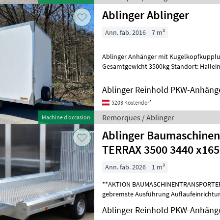
Ablinger Ablinger
Ann. fab. 2016
7 m³
Ablinger Anhänger mit Kugelkopfkupplung. Baujahr
Gesamtgewicht 3500kg Standort: Hallein Ideal für Bus,
Doppeldeckerbus usw.. Bei Fragen e
Ablinger Reinhold PKW-Anhäng
5203 Köstendorf
Remorques / Ablinger
Machine d’occasion
Ablinger Baumaschinentransporter
TERRAX 3500 3440 x1
Ann. fab. 2026
1 m³
**AKTION BAUMASCHINENTRANSPORTER** Doppelachsanhä
gebremste Ausführung Auflaufeinrichtu
Kugelkopfkupplung, Deichsel 
Ablinger Reinhold PKW-Anhäng