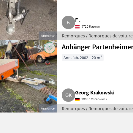
F .
5710 Kaprun
Remorques / Remorques de voiture
Annonce
Anhänger Partenheimer
Ann. fab. 2002
20 m³
Georg Krakowski
38835 Osterwieck
Remorques / Remorques de voiture
Annonce