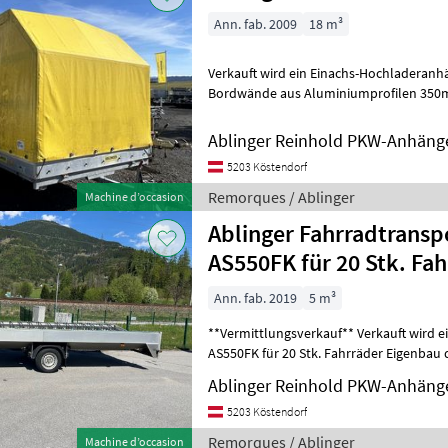
Ann. fab. 2009
18 m³
Verkauft wird ein Einachs-Hochladeranh
Bordwände aus Aluminiumprofilen 350mm hoch, 4-seiti
abnehmbar Dachgestell mit Plane auf
Ablinger Reinhold PKW-Anhäng
5203 Köstendorf
Remorques / Ablinger
Machine d’occasion
Ablinger Fahrradtransportanhänger
AS550FK für 20 Stk. Fah
Ann. fab. 2019
5 m³
**Vermittlungsverkauf** Verkauft wird ein Fahrradtransportanhänger
AS550FK für 20 Stk. Fahrräder Eigenbau 
Aufbaulänge: 5.500mm Aufbaubreit
Ablinger Reinhold PKW-Anhäng
5203 Köstendorf
Remorques / Ablinger
Machine d’occasion