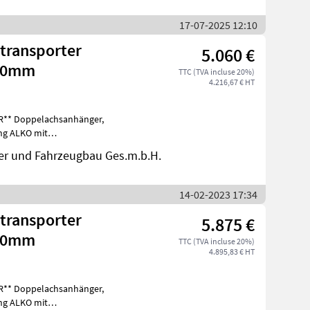
17-07-2025 12:10
5.060 €
500mm
TTC (TVA incluse 20%)
4.216,67 € HT
nger,
ng ALKO mit
in V-Ausführung wartungsfrei
er und Fahrzeugbau Ges.m.b.H.
14-02-2023 17:34
5.875 €
500mm
TTC (TVA incluse 20%)
4.895,83 € HT
nger,
ng ALKO mit