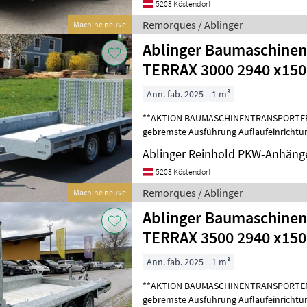
5203 Köstendorf
Remorques / Ablinger
Machine neuve
Ablinger Baumaschinentransporter
TERRAX 3000 2940 x1
Ann. fab. 2025
1 m³
**AKTION BAUMASCHINENTRANSPORTER** Doppelachsanhä
gebremste Ausführung Auflaufeinrichtu
Kugelkopfkupplung, Deichsel 
Ablinger Reinhold PKW-Anhäng
5203 Köstendorf
Remorques / Ablinger
Machine neuve
Ablinger Baumaschinentransporter
TERRAX 3500 2940 x1
Ann. fab. 2025
1 m³
**AKTION BAUMASCHINENTRANSPORTER** Doppelachsanhä
gebremste Ausführung Auflaufeinrichtu