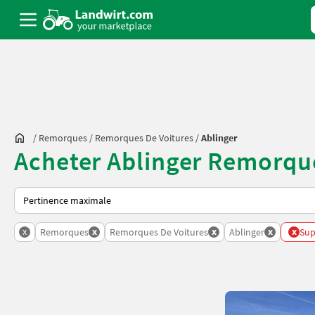
/
Remorques
/
Remorques De Voitures
/
Ablinger
Acheter Ablinger Remorque
Voici comment les annonces sont triées sur Landwirt.com
x
x
x
x
x
Remorques
Remorques De Voitures
Ablinger
Sup