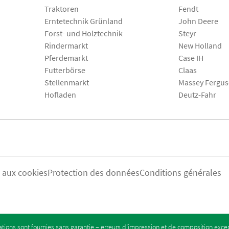
Traktoren
Fendt
Erntetechnik Grünland
John Deere
Forst- und Holztechnik
Steyr
Rindermarkt
New Holland
Pferdemarkt
Case IH
Futterbörse
Claas
Stellenmarkt
Massey Fergu
Hofladen
Deutz-Fahr
s aux cookies
Protection des données
Conditions générales
tions sont fournies sans garantie – erreurs d’impression et de composition exc