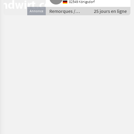
82549 Königsdorf
Remorques /
25 jours en ligne
Annonce
Remorques de
voitures