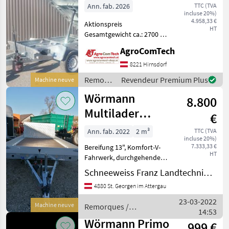
Jubiläum
Ann. fab. 2026
TTC (TVA
incluse 20%)
4.958,33 €
Aktionspreis
HT
Gesamtgewicht ca.: 2700 kg
Leergewicht ca.: 637 kg
AgroComTech
Länge ca.: 2700 mm Breite
ca.: 1600 mm Höhe ca.: 350
8221 Hirnsdorf
mm Bereifung: 195 50 R13 C
Remorques
Revendeur Premium Plus
Machine neuve
Achsenanzahl:
/
Wörmann
8.800
Wörmann
Multilader
€
3043/210
Ann. fab. 2022
2 m³
TTC (TVA
incluse 20%)
7.333,33 €
Bereifung 13", Komfort-V-
HT
Fahrwerk, durchgehende
wartungsfreie
Schneeweiss Franz Landtechnik - Metallbau
Gewerbeachsen mit
4880 St. Georgen im Attergau
verstärkten Langauflagen,
feuerverzinkt,
23-03-2022
Machine neuve
Remorques /
Einzelradfederung
14:53
Wörmann
progressiv gefedert mi
Wörmann Primo
999 €