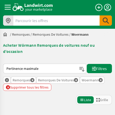
Parcourir les offres
/
Remorques
/
Remorques De Voitures
/
Woermann
Acheter Wörmann Remorques de voitures neuf ou
d’occasion
Voici comment les annonces sont triées sur Landwirt.com
Filtres
x
x
x
x
Remorques
Remorques De Voitures
Woermann
x
Supprimer tous les filtres
Liste
Grille