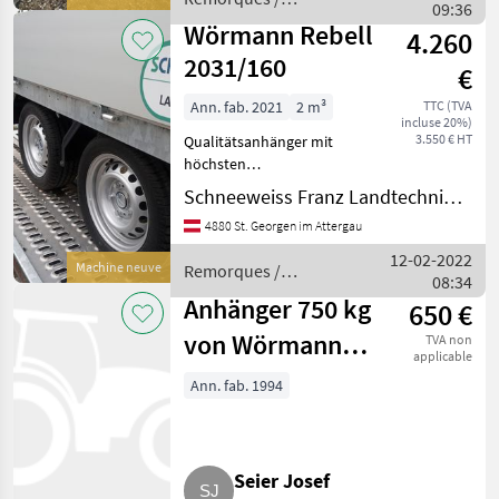
:Siebdruckboden
09:36
Wörmann
:verstärkte
Wörmann Rebell
4.260
Stahlbordwände verzinkt
2031/160
€
Ann. fab. 2021
2 m³
TTC (TVA
incluse 20%)
3.550 € HT
Qualitätsanhänger mit
höchsten
Qualitätsansprüchen für
Schneeweiss Franz Landtechnik - Metallbau
unsere Kunden bestehend
4880 St. Georgen im Attergau
aus: :V -Deichsel
feuerverzinkt
12-02-2022
Machine neuve
Remorques /
:Siebdruckboden
08:34
Wörmann
:dopelwandige ALU
Anhänger 750 kg
650 €
Bordwände eloxier
von Wörmann
TVA non
applicable
Typ 75
Ann. fab. 1994
Seier Josef