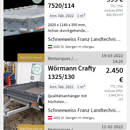
7520/114
TTC (TVA
incluse 20%)
832,50 € HT
Ann. fab. 2022
1 m³
2020 x 1140 x 350 mm,
Achse: durchgehende
wartungsfreie
Schneeweiss Franz Landtechnik - Metallbau
Gewerbeachse mit
4880 St. Georgen im Attergau
verstärkten Langauflagen,
feuerverzinkt, Feder:
19-03-2022
Machine neuve
Remorques /
Einzelradfederung
14:20
Wörmann
progressiv wirkend und sto
Wörmann Crafty
2.450
1325/130
€
Ann. fab. 2021
1 m³
TTC (TVA
incluse 20%)
2.041,67 €
Qualitätsanhänger mit
HT
höchsten
Qualitätsansprüchen für
Schneeweiss Franz Landtechnik - Metallbau
unsere Kunden bestehend
4880 St. Georgen im Attergau
aus: :V-Deichsel
feuerverzinkt
12-02-2022
Machine neuve
Remorques /