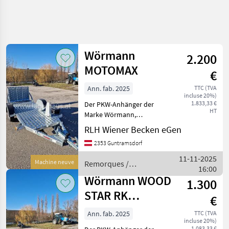
Affiner la
recherche
Wörmann
2.200
Catégorie
Pays
Filtres
4
MOTOMAX
€
Afficher
Ann. fab. 2025
TTC (TVA
CHEMIN
Réinitialiser
9
incluse 20%)
ACTUEL
1.833,33 €
Der PKW-Anhänger der
résultats
HT
matériel
Marke Wörmann,
agricole
Motorradtransporter,
RLH Wiener Becken eGen
Ausstellungsgerät, ist ein
Remorques
2353 Guntramsdorf
hochfunktionaler
Remorques
Anhänger, der speziell für
11-11-2025
De Voitures
Machine neuve
Remorques /
den Transport von einem
16:00
Wörmann
Woermann
Motorrad kon
Wörmann WOOD
1.300
STAR RK
CHOISIR
€
UNE
7523/125
CATÉGORIE
Ann. fab. 2025
TTC (TVA
incluse 20%)
1.083,33 €