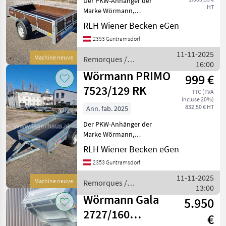
Der PKW-Anhänger der
Wörmann
HT
Marke Wörmann,
Modelljahr 2025, ist ein
Humbaur
RLH Wiener Becken eGen
hochwertiger und vielseitig
2353 Guntramsdorf
einsetzbarer Anhänger.
Pongratz
Dieser Anhänger zeichnet
11-11-2025
Machine neuve
Remorques /
sich durch ein Leergewicht
16:00
Wörmann
Böckmann
v
Wörmann PRIMO
999 €
7523/129 RK
TPV
TTC (TVA
incluse 20%)
832,50 € HT
Ann. fab. 2025
Eduard
Der PKW-Anhänger der
Afficher
Marke Wörmann,
tous
Ausstellungsgerät, zeichnet
RLH Wiener Becken eGen
les 27
sich durch seine robusten
2353 Guntramsdorf
und langlebigen
MARKETPLACE
Eigenschaften aus. Mit
11-11-2025
Machine neuve
Remorques /
einem Leergewicht von ca.
13:00
Offres des
Petites
Wörmann
135 kg und
Marketplace
Wörmann Gala
5.950
distributeurs
annonces
2727/160
€