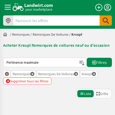
Parcourir les offres
/
Remorques
/
Remorques De Voitures
/
Kreupl
Acheter Kreupl Remorques de voitures neuf ou d’occasion
Voici comment les annonces sont triées sur Landwirt.com
Filtres
x
x
x
x
Remorques
Remorques De Voitures
Kreupl
x
Supprimer tous les filtres
Liste
Grille