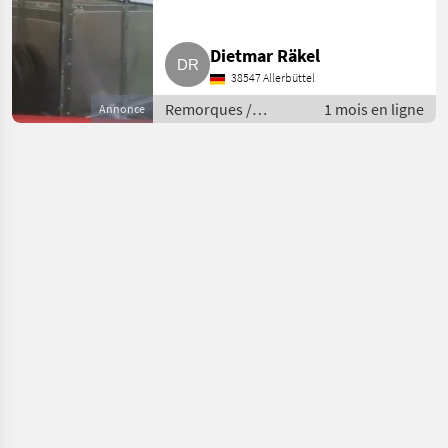
Dietmar Räkel
38547 Allerbüttel
Remorques /
1 mois en ligne
Annonce
Remorques de
voitures