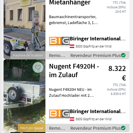
Mietanhänger
TTC (TVA
incluse 20%)
10 € HT
Baumaschinentransporter,
gebremst, Ladefläche 3, 10
x 1, 87 m, 3.500 kg HzGG Der
oben angeführte Stunden-
Biringer International GmbH
Mietpreis bezieht sich auf
eine Mindestmietrate von €
3800 Göpfritz an der Wild
55, 00 /
Remorques
Revendeur Premium Plus
Machine de location
/ Nugent
Nugent F4920H -
8.322
im Zulauf
€
TTC (TVA
Nugent F4920H NEU - im
incluse 20%)
6.935 € HT
Zulauf Hochlader mit 2
Achsen Bereifung:
185/70R13C inkl.
Biringer International GmbH
Reserverad halb-
automatische Knott-
3800 Göpfritz an der Wild
Anhängekupplung Spezial-
Remorques
Revendeur Premium Plus
Machine neuve
Federung „Parabolic Equal