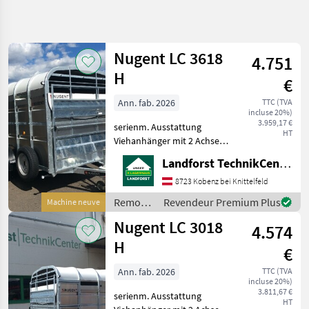
Affiner la
recherche
Nugent LC 3618
4.751
Catégorie
Pays
Filtres
4
H
€
Afficher
Ann. fab. 2026
TTC (TVA
CHEMIN
Réinitialiser
23
incluse 20%)
ACTUEL
3.959,17 €
résultats
serienm. Ausstattung
HT
matériel
Viehanhänger mit 2 Achsen
agricole
Abmessungen: L 3, 71m / B
Landforst TechnikCenter Knittelfeld
1, 80m / H 1, 93m
Remorques
Höchstzulässiges
8723 Kobenz bei Knittelfeld
Remorques
Gesamtgewicht 3.500 kg
De Voitures
Remorques
Revendeur Premium Plus
Machine neuve
Eigengewicht ca. 1.250 kg /
/ Nugent
Nugent
Nugent LC 3018
Nutzlast
4.574
H
CHOISIR
€
UNE
CATÉGORIE
Ann. fab. 2026
TTC (TVA
incluse 20%)
3.811,67 €
Nugent
serienm. Ausstattung
HT