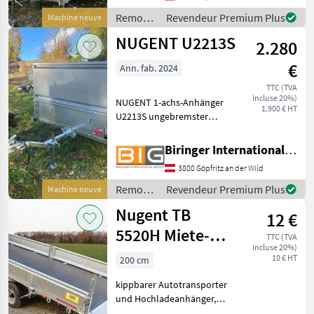
Federung PARABOLIC
Remorques
Revendeur Premium Plus
Machine neuve
EQUALIZER***
/ Nugent
NUGENT U2213S
2.280
€
Ann. fab. 2024
TTC (TVA
incluse 20%)
NUGENT 1-achs-Anhänger
1.900 € HT
U2213S ungebremster
Anhänger mit 1 Achse
Anhänger ist aus
Biringer International GmbH
vollfeuerverzinktem Stahl
3800 Göpfritz an der Wild
gefertigt Boden aus einer
speziell beschichteten 18
Remorques
Revendeur Premium Plus
Machine neuve
mm Sie
/ Nugent
Nugent TB
12 €
5520H Miete-
TTC (TVA
incluse 20%)
Hochladeanhänger
10 € HT
200 cm
kippbar
kippbarer Autotransporter
und Hochladeanhänger,
gebremst, Ladefläche innen