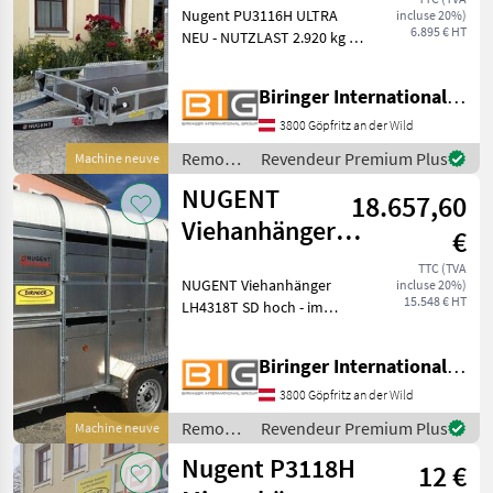
Nugent PU3116H ULTRA
incluse 20%)
6.895 € HT
NEU - NUTZLAST 2.920 kg -
lagernd
Baumaschinenanhänger
Biringer International GmbH
mit 2 Achsen Spezial-
Federung „Parabolic
3800 Göpfritz an der Wild
Equaliser“ Bereifung:
Remorques
Revendeur Premium Plus
Machine neuve
185/70R13C - kein Reserver
/ Nugent
NUGENT
18.657,60
Viehanhänger
€
LH4318T SD
TTC (TVA
NUGENT Viehanhänger
incluse 20%)
hoch - im Zulauf
15.548 € HT
LH4318T SD hoch - im
Zulauf *** 3-achser ***
Knott Fahrwerk und
Biringer International GmbH
Auflaufbremse
Parabelblattfedern
3800 Göpfritz an der Wild
***Spezial-Federung
Remorques
Revendeur Premium Plus
Machine neuve
PARABOLIC EQUALISER***
/ Nugent
Rückf
Nugent P3118H
12 €