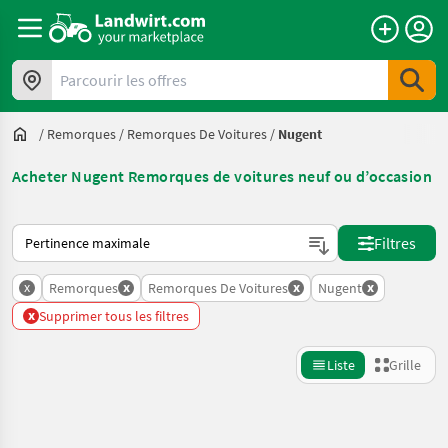
Parcourir les offres
/
Remorques
/
Remorques De Voitures
/
Nugent
Acheter Nugent Remorques de voitures neuf ou d’occasion
Voici comment les annonces sont triées sur Landwirt.com
Filtres
x
x
x
x
Remorques
Remorques De Voitures
Nugent
x
Supprimer tous les filtres
Liste
Grille