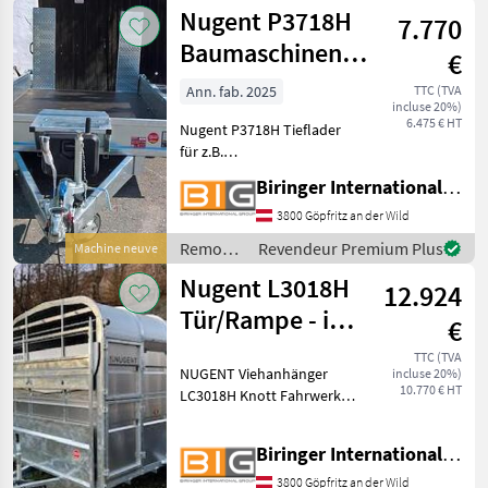
/ Nugent
Nugent P3718H
7.770
Baumaschinentransporter
€
- lagernd
Ann. fab. 2025
TTC (TVA
incluse 20%)
6.475 € HT
Nugent P3718H Tieflader
für z.B.
Baumaschinentransporte
Biringer International GmbH
mit 2 Achsen - lagernd
Parabelfederung „Parabolic
3800 Göpfritz an der Wild
Equaliser“ geteilte
Remorques
Revendeur Premium Plus
Machine neuve
Auffahrtsschienen mit
/ Nugent
Nugent L3018H
integrierten Bela
12.924
Tür/Rampe - im
€
Zulauf
TTC (TVA
NUGENT Viehanhänger
incluse 20%)
10.770 € HT
LC3018H Knott Fahrwerk
und Auflaufbremse
Parabelblattfederung und
Biringer International GmbH
Starrachsen für perfekte
Straßenlage ***Spezial-
3800 Göpfritz an der Wild