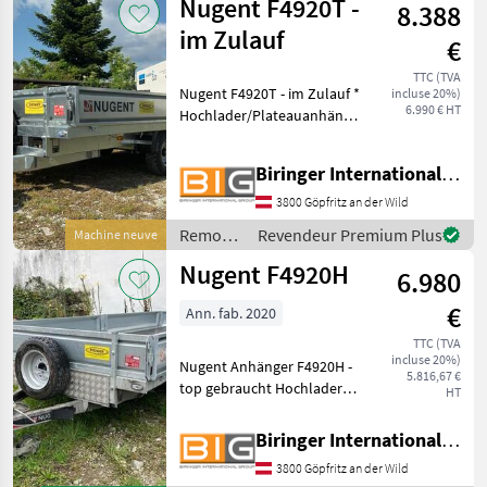
Hochbelastbare Auffah
Nugent F4920T -
8.388
im Zulauf
€
TTC (TVA
Nugent F4920T - im Zulauf *
incluse 20%)
6.990 € HT
Hochlader/Plateauanhänger
mit 3 Achsen, gebremst *
Anhänger ist aus
Biringer International GmbH
vollfeuerverzinktem Stahl
gefertigt * Boden aus einer
3800 Göpfritz an der Wild
speziell beschi
Remorques
Revendeur Premium Plus
Machine neuve
/ Nugent
Nugent F4920H
6.980
€
Ann. fab. 2020
TTC (TVA
incluse 20%)
Nugent Anhänger F4920H -
5.816,67 €
top gebraucht Hochlader
HT
mit 2 Achsen * HzGg.: 3.500
kg * Bereifung: 185/70R13C
Biringer International GmbH
inkl. Reserverad * Halb-
3800 Göpfritz an der Wild
automatische Knott-