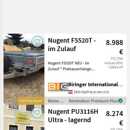
Nugent F5520T -
8.988
im Zulauf
€
TTC (TVA
Nugent F5520T NEU - im
incluse 20%)
7.490 € HT
Zulauf * Plateauanhänger
mit 3 Achsen * Bereifung:
185/70R13C inkl.
Biringer International GmbH
Reserverad * Spezial-
Federung „Parabolic
3800 Göpfritz an der Wild
Equalizer“ * 6 Paar
Remorques
Revendeur Premium Plus
Machine neuve
Verzurrlasche
/ Nugent
Nugent PU3116H
8.274
Ultra - lagernd
€
TTC (TVA