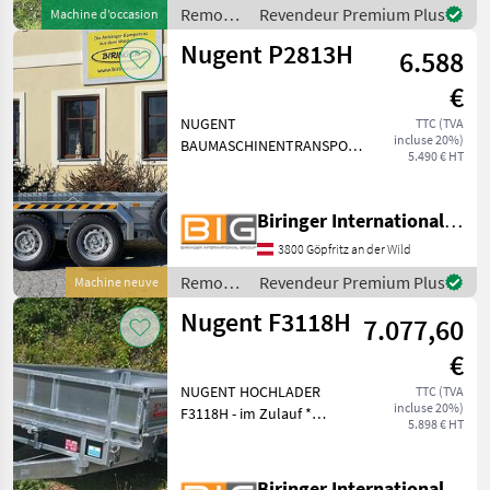
Anhängekupplung *
Remorques
Revendeur Premium Plus
Machine d’occasion
/ Nugent
Nugent P2813H
6.588
€
NUGENT
TTC (TVA
incluse 20%)
BAUMASCHINENTRANSPORTER
5.490 € HT
TIEFLADER P2813H -
lagernd *
Zweiachsanhänger,
Biringer International GmbH
gebremst * Anhänger ist
3800 Göpfritz an der Wild
aus vollfeuerverzinktem
Stahl gefertigt * Geteilte
Remorques
Revendeur Premium Plus
Machine neuve
Rampe * Bode
/ Nugent
Nugent F3118H
7.077,60
€
NUGENT HOCHLADER
TTC (TVA
incluse 20%)
F3118H - im Zulauf *
5.898 € HT
Plateauanhänger mit 2
Achsen, gebremst *
Anhänger ist aus
Biringer International GmbH