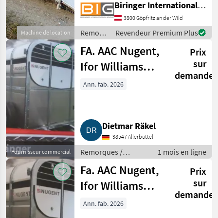
Biringer International GmbH
545 x 195 cm, 3.500 kg HzGG
Der oben angeführte
3800 Göpfritz an der Wild
Mietpreis ist ein
Remorques
Revendeur Premium Plus
Machine de location
Stundenpreis, jedoch ist
/ Nugent
FA. AAC Nugent,
Prix
sur
Ifor Williams
demande
Viehanhänger
Ann. fab. 2026
Vertrieb
Dietmar Räkel
38547 Allerbüttel
Remorques /
1 mois en ligne
Fournisseur commercial
Remorques de
Fa. AAC Nugent,
Prix
voitures
sur
Ifor Williams
demande
Viehanhänger
Ann. fab. 2026
Vertrieb