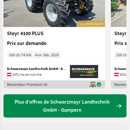
Machine neuve
Steyr 4100 PLUS
Steyr 
Prix sur demande
Prix s
100 ch/74 kW
Ann. fab. 2026
100 ch/
Schwarzmayr Landtechnik GmbH - Gampern
4851 Haute-Autriche
4851 H
Revendeur Premium Or
Revende
Plus d’offres de Schwarzmayr Landtechnik
GmbH - Gampern