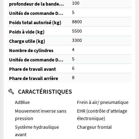
100
profondeur de la bande de roulement arrière (%)
5
Unités de commande DW (total)
8800
Poids total autorisé (kg)
5500
Poids à vide (kg)
3300
Charge utile (kg)
4
Nombre de cylindres
5
Unités de commande DW (électriques)
6
Phare de travail avant
8
Phare de travail arrière
CARACTÉRISTIQUES
AdBlue
Frein à air/ pneumatique
Mouvement inverse sans
EHR (contrôle d'attelage
pression
électronique)
Système hydraulique
Chargeur frontal
avant