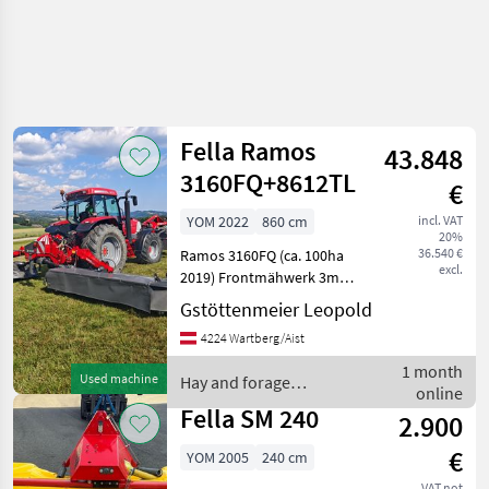
Fella Ramos
43.848
3160FQ+8612TL
€
YOM 2022
860 cm
incl. VAT
20%
36.540 €
Ramos 3160FQ (ca. 100ha
excl.
2019) Frontmähwerk 3m
mit FQ Bock für perfekte
Gstöttenmeier Leopold
Bodenanpassung. Ramos
4224 Wartberg/Aist
8612 TL Heckmähwerk
(0ha) Mower bar: Discs,
1 month
Used machine
Hay and forage
Lighting, pendular bracket,
online
equipment / Fella
q
Fella SM 240
2.900
€
YOM 2005
240 cm
VAT not