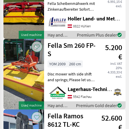
6.991,15 €
Fella Scheibenmähwerk mit
excl.
Zinkenaufbereiter Sofort
Einsatzbereit Mower bar:
Holler Land- und Metalltechnik GmbH.
Discs, type of disc mower:
Front mowers, Silage
8822 Mühlen
processing device, Wide
Hay and
Premium Plus dealer
Used machine
spreading device Ha
forage
Fella Sm 260 FP-
5.200
equipment /
Fella
S
€
YOM 2009
260 cm
incl. VAT
20%
4.333,33 €
Disc mower with side shift
excl.
and springs; Please let us
know in advance by phone
Lagerhaus-Technik Flachau
or email when you plan to
visit so that we can set
5542 Flachau
aside enough time for a
Hay and
Premium Gold dealer
Used machine
cons
forage
Fella Ramos
52.600
equipment /
Fella
8612 TL-KC
€