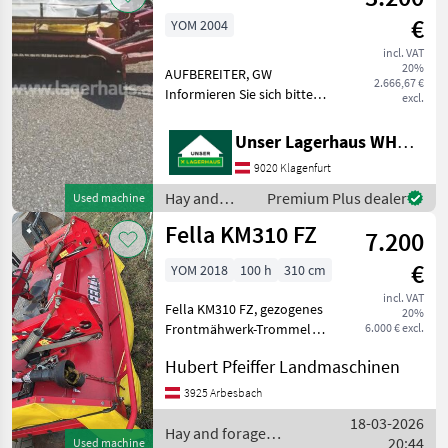
Fella
€
YOM 2004
incl. VAT
20%
AUFBEREITER, GW
2.666,67 €
Informieren Sie sich bitte
excl.
vor Fahrt-Antritt
telefonisch, ob die von
Unser Lagerhaus WHG, Kärnten, Klagenfurt
Ihnen angefragte Maschine
9020 Klagenfurt
aktuell bei uns am Lager
steht. Wir inserieren auch
Hay and
Premium Plus dealer
Used machine
forage
Fella KM310 FZ
7.200
equipment /
Fella
€
YOM 2018
100 h
310 cm
incl. VAT
Fella KM310 FZ, gezogenes
20%
Frontmähwerk-Trommel
6.000 € excl.
Zustellung möglich Mower
Hubert Pfeiffer Landmaschinen
bar: Drum, type of disc
mower: Front mowers,
3925 Arbesbach
Swath guide plate Hay and
18-03-2026
forage equipment Disc m
Hay and forage
20:44
Used machine