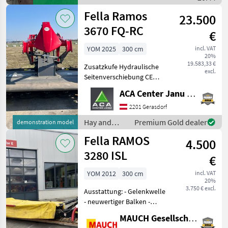
equipment / Fella
Fella Ramos
23.500
3670 FQ-RC
€
YOM 2025
300 cm
incl. VAT
20%
19.583,33 €
Zusatzkufe Hydraulische
excl.
Seitenverschiebung CE
Ausstattungspaket
ACA Center Janu GmbH
Standardgelenkwelle
montiert Hydraulisches
2201 Gerasdorf
Komfortpaket Steinsc
Hay and
Premium Gold dealer
demonstration model
forage
Fella RAMOS
4.500
equipment /
Fella
3280 ISL
€
YOM 2012
300 cm
incl. VAT
20%
3.750 € excl.
Ausstattung: - Gelenkwelle
- neuwertiger Balken -
Scheibenmähwerk - hydr.
MAUCH Gesellschaft m.b.H. & Co.KG
Klappung - Abstellstütze -