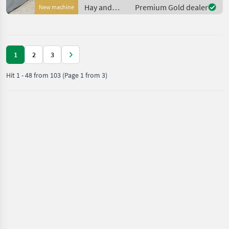
Standardgelenkwelle *
Hay and
Premium Gold dealer
New machine
Arbeitsbreite 310cm *
forage
Transport
equipment /
Fella
1
2
3
Hit
1
-
48
from
103
(Page 1 from 3)