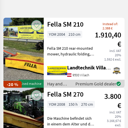
Refine
search
Fella SM 210
Instead of:
Category
Place
Filter
4
2.388 €
1.910,40
YOM 2004
210 cm
Show
€
CURRENT
Reset
103
Fella SM 210 rear-mounted
PATH
incl. VAT
results
mower, hydraulic folding,
20%
Agriculture
collision protection, 4
1.592 € excl.
technology
mowing discs, each with 2
Landtechnik Villach GmbH
Hay And
blades, ready for use as is,
Forage
9500 Villach
available immediately. If
Equipment
you hav
Hay and
Premium Gold dealer
-20 %
Used machine
Disc
forage
Mowers
Fella SM 270
3.800
equipment /
Fella
Fella
€
YOM 2008
150 h
270 cm
SELECT
incl. VAT
CATEGORY
20%
Die Maschine befindet sich
3.166,67 €
in einem dem Alter und der
Fella
excl.