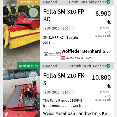
Hay and
Premium Gold dealer
New machine
Swing M
forage
Fella SM 310 FP-
6.900
equipment /
Fella
KC
€
YOM 2010
300 cm
incl. VAT
20%
5.750 € excl.
SM 310 FP-KC - Baujahr:
2011 -
Frontscheibenmähwerk mit
Wölfleder Bernhard GmbH
Pendelbock - Arbeitsbreite:
3 m - Transportbreite: 3 m -
4755 Zell a. d. Pram
Schwadbreite: 2.2 m -
Hay and
Premium Plus dealer
Used machine
Leistungsbedarf: 66 kW - An
forage
Fella SM 210 FK-
10.800
equipment /
Fella
S
€
YOM 2023
210 cm
incl. VAT
20%
9.000 € excl.
The Fella Ramos 210FK-S
front-mounted mower is a
front-mounted compact
Weiss Metallbau Landtechnik KG
headstock with a working