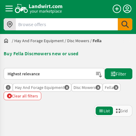
Browse offers
/
Hay And Forage Equipment
/
Disc Mowers
/
Fella
Buy Fella Discmowers new or used
This is how sorting works on Landwirt.com
Filter
x
x
x
x
Hay And Forage Equipment
Disc Mowers
Fella
x
Clear all filters
List
Grid