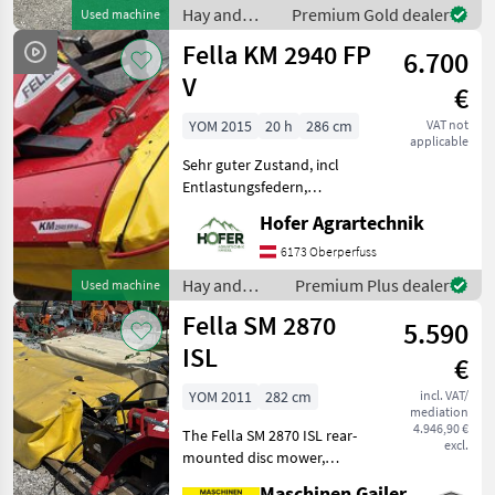
blades), quick-change blade
Hay and
Premium Gold dealer
Used machine
s
forage
Fella KM 2940 FP
6.700
equipment /
Fella
V
€
YOM 2015
20 h
286 cm
VAT not
applicable
Sehr guter Zustand, incl
Entlastungsfedern,
Gelenkwelle, Ersatzteil und
Hofer Agrartechnik
Betriebsanleitung Mower
bar: Drum, type of disc
6173 Oberperfuss
mower: Front mowers,
Hay and
Premium Plus dealer
Used machine
Swath guide plate,
forage
Fella SM 2870
pendular
5.590
equipment /
Fella
ISL
€
YOM 2011
282 cm
incl. VAT/
mediation
4.946,90 €
The Fella SM 2870 ISL rear-
excl.
mounted disc mower,
manufactured in 2011, is a
Maschinen Gailer GmbH