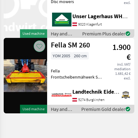
Disc mowers
excl.
Unser Lagerhaus WHG, Kärnten, Klagenfurt
9020 Klagenfurt
Hay and
Premium Plus dealer
Used machine
forage
Fella SM 260
1.900
equipment /
Fella
€
YOM 2005
260 cm
incl. VAT/
mediation
Fella
1.681,42 €
Frontscheibenmähwerk SM
excl.
260 - Baujahr 2005 -
Arbeitsbreite 260 cm -
Landtechnik Eidenhammer GmbH
Dreiecksaufnahme -
5274 Burgkirchen
Zapfwelleneingangsgetriebe
Defekt Lagerschaden
Hay and
Premium Gold dealer
Used machine
Prompt Verfüg
forage
equipment /
Fella