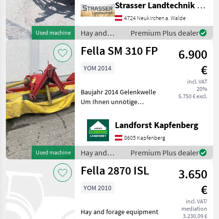
Strasser Landtechnik GmbH
optimalen Gutfluss -
federbelastete
4724 Neukirchen a. Walde
Anfahrsicherung - Große
Hay and
Premium Plus dealer
Used machine
Aushubhöhe am
forage
Fella SM 310 FP
Vorgewende - Fella
6.900
equipment /
Fella
€
YOM 2014
incl. VAT
20%
Baujahr 2014 Gelenkwelle
5.750 € excl.
Um Ihnen unnötige
Wartezeiten oder
Wegstrecken zu ersparen,
Landforst Kapfenberg
bitten wir Sie um vorherige
8605 Kapfenberg
Kontaktaufnahme, falls Sie
eine unserer Maschinen
Hay and
Premium Plus dealer
Used machine
forage
Fella 2870 ISL
3.650
equipment /
Fella
€
YOM 2010
incl. VAT/
mediation
Hay and forage equipment
3.230,09 €