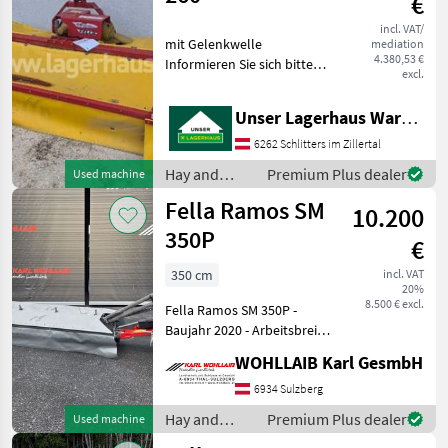
€
incl. VAT/
mit Gelenkwelle
mediation
4.380,53 €
Informieren Sie sich bitte
excl.
vor Fahrt-Antritt
telefonisch, ob die von
Unser Lagerhaus Warenhandelsges.m.b.H.
Ihnen angefragte
Gebrauchtmaschine aktuell
6262 Schlitters im Zillertal
bei uns am am Lager steht.
Hay and
Premium Plus dealer
Used machine
Wir ins
forage
Fella Ramos SM
10.200
equipment /
Fella
350P
€
350 cm
incl. VAT
20%
8.500 € excl.
Fella Ramos SM 350P -
Baujahr 2020 - Arbeitsbreite
350 cm - Gewicht 800kg - 7
WOHLLAIB Karl GesmbH
Mähscheiben - neue Klingen
Mower bar: Discs, type of
6934 Sulzberg
disc mower: Rear mowers
Hay and
Premium Plus dealer
Used machine
forage