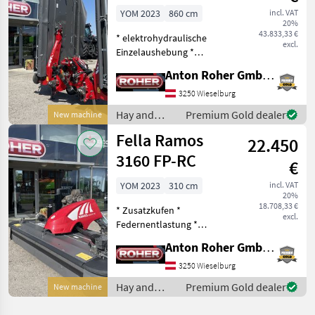
YOM 2023
860 cm
incl. VAT
20%
43.833,33 €
* elektrohydraulische
excl.
Einzelaushebung *
Zusatzkufen (nicht
Anton Roher GmbH (ACA Center Roher)
montiert) * Gelenkwelle *
Beleuchtung *
3250 Wieselburg
Breitverteileinrichtung *
Hay and
Premium Gold dealer
New machine
Kegelhüte *
forage
Fella Ramos
hydropneumatische Mähw
22.450
equipment /
Fella
3160 FP-RC
€
YOM 2023
310 cm
incl. VAT
20%
18.708,33 €
* Zusatzkufen *
excl.
Federnentlastung *
Gelenkwelle * Kegelhüte *
Anton Roher GmbH (ACA Center Roher)
Rollenaufbereiter *
Teleskopoberlenker Mower
3250 Wieselburg
bar: Discs, type of disc
Hay and
Premium Gold dealer
New machine
mower: Front mowers,
forage
Silage pro