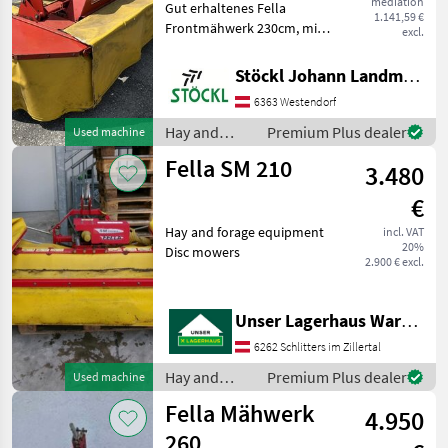
mediation
KM
Gut erhaltenes Fella
1.141,59 €
310
Frontmähwerk 230cm, mit
excl.
FZ
Gelenkwelle Hay and
SM
forage equipment Disc
Stöckl Johann Landmaschinen GesmbH & Co KG
210
mowers
6363 Westendorf
SM
270
Hay and
Premium Plus dealer
Used machine
forage
SM
Fella SM 210
3.480
equipment /
310
Fella
FP-
€
KC
Hay and forage equipment
incl. VAT
SM
20%
Disc mowers
911
2.900 € excl.
TL
SM
9314
Unser Lagerhaus Warenhandelsges.m.b.H.
TL
KCB
6262 Schlitters im Zillertal
Hay and
Premium Plus dealer
Used machine
MARKETPLACE
forage
Fella Mähwerk
4.950
equipment /
Dealer
Marketplace
Fella
260
Classifieds
offers