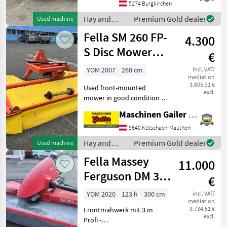
Dreipunktanbau - Gewicht:
5274 Burgkirchen
570 kg Das Gerät ist in Bu
Hay and
Premium Gold dealer
Used machine
forage
Fella SM 260 FP-
4.300
equipment /
Fella
S Disc Mower
€
with Side Shift
YOM 2007
260 cm
incl. VAT/
mediation
3.805,31 €
Used front-mounted
excl.
mower in good condition *
Working width: 260 cm * 2
Maschinen Gailer GmbH
mowing discs, 2 mowing
drums * Light weight:
9640 Kötschach-Mauthen
approx. 516 kg * Weiste
Hay and
Premium Gold dealer
Used machine
triangle mounting * Pen
forage
Fella Massey
11.000
equipment /
Fella
Ferguson DM 306
€
FP-KC , Ramos
YOM 2020
123 h
300 cm
incl. VAT/
mediation
310
9.734,51 €
Frontmähwerk mit 3 m
excl.
Profi -