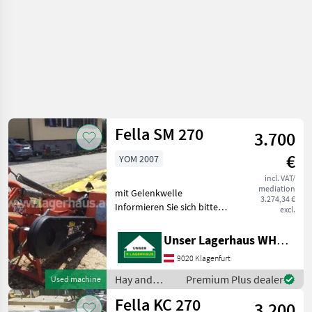
Fella SM 270
3.700
€
YOM 2007
incl. VAT/
mediation
mit Gelenkwelle
3.274,34 €
Informieren Sie sich bitte
excl.
vor Fahrt-Antritt
telefonisch, ob die von
Unser Lagerhaus WHG, Kärnten, Klagenfurt
Ihnen angefragte Maschine
9020 Klagenfurt
aktuell bei uns am Lager
steht. Wir inserieren auch
Hay and
Premium Plus dealer
Used machine
forage
Fella KC 270
3.200
equipment /