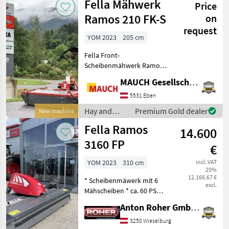
Fella Mähwerk
Price
equipment /
Fella
Ramos 210 FK-S
on
request
YOM 2023
205 cm
Fella Front-
Scheibenmähwerk Ramos
210 FK-S, Arbeitsbreite: 2,
MAUCH Gesellschaft m.b.H. & Co.KG, Eben
05m, Transportbreite: 2,
08m, Schwadbreite: 1, 10m,
5531 Eben
Transportlänge: 1, 18m,
Hay and
Premium Gold dealer
New machine
Gewicht: ca. 373 kg,
forage
Fella Ramos
Leistungsb
14.600
equipment /
Fella
3160 FP
€
YOM 2023
310 cm
incl. VAT
20%
12.166,67 €
* Scheibenmäwerk mit 6
excl.
Mähscheiben * ca. 60 PS
Leistungsbedarf *
Anton Roher GmbH (ACA Center Roher)
Federnentlastung * 6 Stück
Zusatzkufen *
3250 Wieselburg