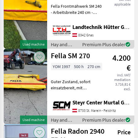
applicable
Fella Frontmähwerk SM 240
- Arbeitsbreite 240 cm -
Mähscheiben 4 Stück -
Klingeanzahl 8 stück - Sehr
Landtechnik Hütter GmbH & Co KG
Leicht für Frontanbau -
8342 Gnas
Antrieb 1000 U / min
Hay and
Premium Plus dealer
Used machine
forage
Fella SM 270
4.200
equipment /
Fella
€
YOM 1997
500 h
270 cm
incl. VAT/
mediation
Guter Zustand, sofort
3.716,81 €
einsatzbereit, mit
excl.
Gelenkwelle type of disc
mower: Rear mowers, Turn
Steyr Center Murtal GmbH
(pivot): Hydraulic turn
8733 St. Marein - Feistritz
(pivot), Mower bar: Discs,
Cutting height adjustment
Hay and
Premium Plus dealer
Used machine
forage
Fella Radon 2940
Price
equipment /