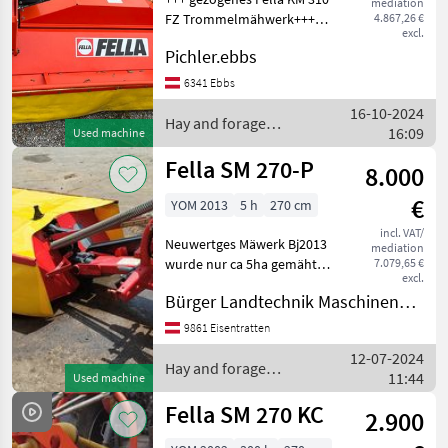
mediation
FZ Trommelmähwerk+++
4.867,26 €
excl.
Mower bar: Drum, type of
Pichler.ebbs
disc mower: Front mowers,
Cutting height adjustment
6341 Ebbs
Hay and forage equipment
16-10-2024
Disc mowers
Hay and forage
16:09
Used machine
equipment / Fella
Fella SM 270-P
8.000
€
YOM 2013
5 h
270 cm
incl. VAT/
Neuwertges Mäwerk Bj2013
mediation
wurde nur ca 5ha gemäht
7.079,65 €
excl.
Mower bar: Discs, type of
Bürger Landtechnik Maschinenbau
disc mower: Rear mowers
Hay and forage equipment
9861 Eisentratten
Disc mowers
12-07-2024
Hay and forage
11:44
Used machine
equipment / Fella
Fella SM 270 KC
2.900