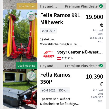
Anfahrsicherung - Große
Hay and
Premium Plus dealer
New machine
Aushubhöhe am
forage
Fella Ramos 991
Vorgewende - Fella
19.900
equipment /
Fella
Mähwerk
€
YOM 2014
incl. VAT
20%
16.583,33 €
1) elektro.
excl.
Vorwahlschaltung li. u. re.
2) Gelenkwelle Hay and
Steyr Center NÖ-West - Standort Kilb
forage equipment Disc
mowers
3233 Kilb
Hay and
Premium Plus dealer
Used machine
forage
Fella Ramos
10.390
equipment /
Fella
350P
€
YOM 2022
350 cm
incl. VAT
20%
8.658,33 €
- paarweiser Lauf der
excl.
Mähscheiben für flächige
Ablage des Mähguts und