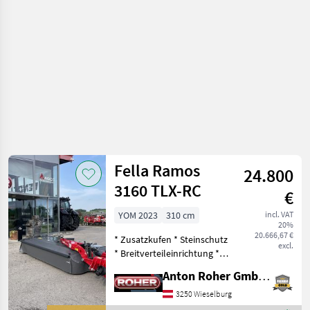
equipment /
Fella
Fella Ramos
24.800
3160 TLX-RC
€
YOM 2023
310 cm
incl. VAT
20%
20.666,67 €
* Zusatzkufen * Steinschutz
excl.
* Breitverteileinrichtung *
Gelenkwelle * Kegelhüte *
Anton Roher GmbH (ACA Center Roher)
Rollenaufbereiter *
hydraulische Entlastung *
3250 Wieselburg
Anfahrsicherung Safety