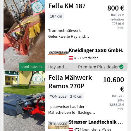
forage
Fella KM 187
800 €
equipment /
Fella
incl. VAT/
187 cm
mediation
707,96 €
excl.
Trommelmähwerk
Gelenkwelle Hay and
forage equipment Disc
mowers
Kneidinger 1880 GmbH.
4121 Altenfelden
Hay and
Premium Plus dealer
Used machine
forage
Fella Mähwerk
10.600
equipment /
Fella
Ramos 270P
€
YOM 2023
270 cm
incl. VAT
20%
8.833,33 €
- paarweiser Lauf der
excl.
Mähscheiben für flächige
Ablage des Mähguts und
Strasser Landtechnik GmbH
optimalen Gutfluss -
federbelastete
4724 Neukirchen a. Walde