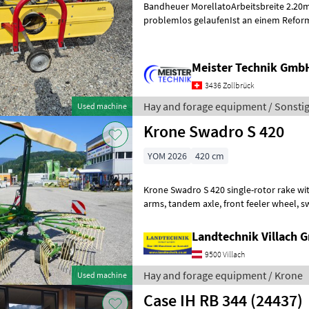
Bandheuer MorellatoArbeitsbreite 2.20mGuter Zust
problemlos gelaufenIst an einem Reform
Gelenkwelle Hay and forage equipmen
Meister Technik Gmb
3436 Zollbrück
Hay and forage equipment / Sonsti
Used machine
Krone Swadro S 420
YOM 2026
420 cm
Krone Swadro S 420 single-rotor rake with 13 arms, 
arms, tandem axle, front feeler wheel, swivel frame with shock-
absorbing struts, hydraulically fold
Landtechnik Villach
9500 Villach
Hay and forage equipment / Krone
Used machine
Case IH RB 344 (24437)