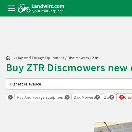
/
Hay And Forage Equipment
/
Disc Mowers
/
Ztr
Buy ZTR Discmowers new 
This is how sorting works on Landwirt.com
x
x
x
x
x
Hay And Forage Equipment
Disc Mowers
Ztr
Clear