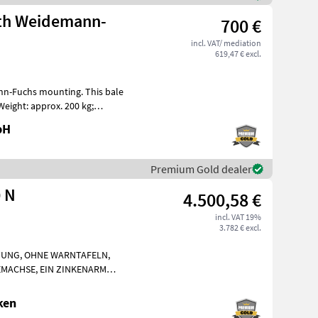
ith Weidemann-
700 €
incl. VAT/ mediation
619,47 € excl.
hs mounting. This bale
Weight: approx. 200 kg;
bH
Premium Gold dealer
 N
4.500,58 €
incl. VAT 19%
3.782 € excl.
TUNG, OHNE WARNTAFELN,
MACHSE, EIN ZINKENARM
ay and forage equipment H
ken