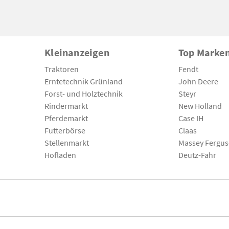
Kleinanzeigen
Top Marke
Traktoren
Fendt
Erntetechnik Grünland
John Deere
Forst- und Holztechnik
Steyr
Rindermarkt
New Holland
Pferdemarkt
Case IH
Futterbörse
Claas
Stellenmarkt
Massey Fergu
Hofladen
Deutz-Fahr