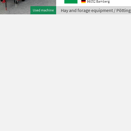
96052 Bamberg
Hay and forage equipment / Pötting
Used machine