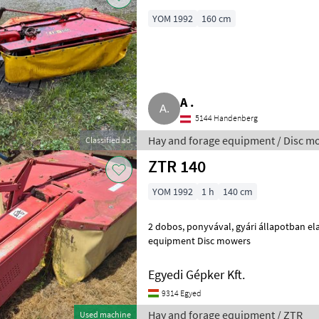
YOM 1992
160 cm
A .
5144 Handenberg
Hay and forage equipment / Disc m
Classified ad
ZTR 140
YOM 1992
1 h
140 cm
2 dobos, ponyvával, gyári állapotban eladó Hay and forage
equipment Disc mowers
Egyedi Gépker Kft.
9314 Egyed
Hay and forage equipment / ZTR
Used machine