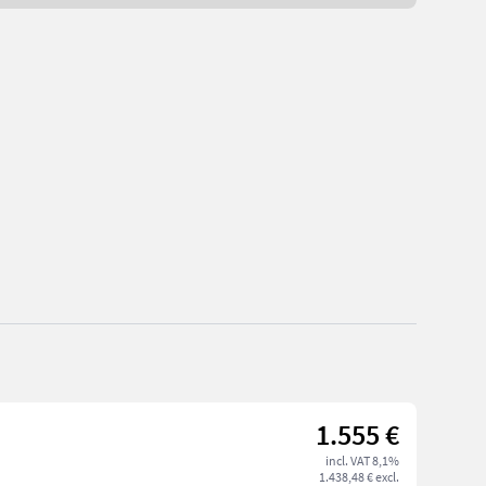
1.555 €
incl. VAT 8,1%
1.438,48 € excl.