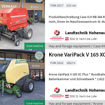
YOM 2017
210 cm
Produktbeschreibung Case ICH RB 344 Rundbal
mich, Ihnen im Maschinenzentrum St. Martin die Case ICH RB 344
Rundballenpresse ausführlich vorzustel
Landtechnik Hohenw
5092 St. Martin bei Lofer
Hay and forage equipment / Case IH
Used machine
Krone VariPack V 165 XC
YOM 2022
1822 h
Krone VariPack V 165 XC Plus * Rundball
Ballenkammer und Schneidwerk * 1.822 
Gelenkwelle + 40 Zugöse + 26 Messersc
Landtechnik Hohenw
5092 St. Martin bei Lofer
Hay and forage equipment / Krone
Used machine