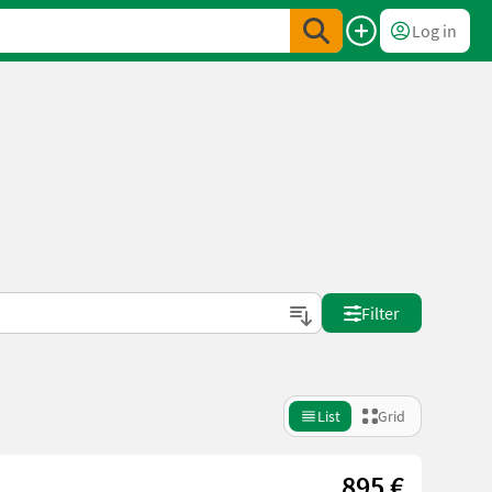
Log in
Filter
List
Grid
895 €