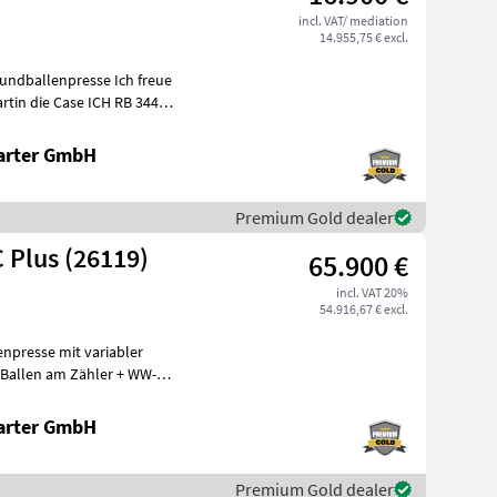
incl. VAT/ mediation
14.955,75 € excl.
lenpresse Ich freue
arter GmbH
Premium Gold dealer
 Plus (26119)
65.900 €
incl. VAT 20%
54.916,67 € excl.
enpresse mit variabler
Ballen am Zähler + WW-
hneidwe
arter GmbH
Premium Gold dealer