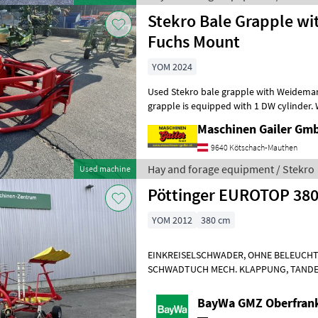
Stekro Bale Grapple w
Fuchs Mount
YOM 2024
Used Stekro bale grapple with Weidemann-Fuc
grapple is equipped with 1 DW cylinder. 
opening width: approx. 160 cm. 1DW
Maschinen Gailer Gm
9640 Kötschach-Mauthen
Hay and forage equipment / Stekro
Used machine
Pöttinger EUROTOP 380
YOM 2012
380 cm
EINKREISELSCHWADER, OHNE BELEUCH
SCHWADTUCH MECH. KLAPPUNG, TANDE
LEICHT VERBOGEN. Rear lane marking H
BayWa GMZ Oberfran