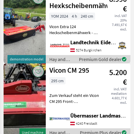
Hexkscheibenmähwerk
€
YOM 2024
4 h
240 cm
incl. VAT
20%
7.491,67 €
Vicon Extra 124
excl.
Heckscheibenmähwerk - 2,
4m Arbeitsbreite mit 6
Landtechnik Eidenhammer GmbH
Mähscheiben - Dreipunkt
Kat. II - Seitliche Anhängung
5274 Burgkirchen
- Gegenläufige Mähscheiben
Hay and
Premium Gold dealer
demonstration model
mit 3 Klingen p
forage
Vicon CM 295
5.200
equipment /
Vicon
€
295 cm
incl. VAT/
mediation
Zum Verkauf steht ein Vicon
4.601,77 €
CM 295 Front-
excl.
Trommelmähwerk. Im
Lieferumfang ist enthalten:
Übermasser Landmaschinenhandel
+ Glenkwelle +
4240 Freistadt
Klingenschlüssel +
Klingenschnellwechsel +
Hay and
Premium Plus dealer
Used machine