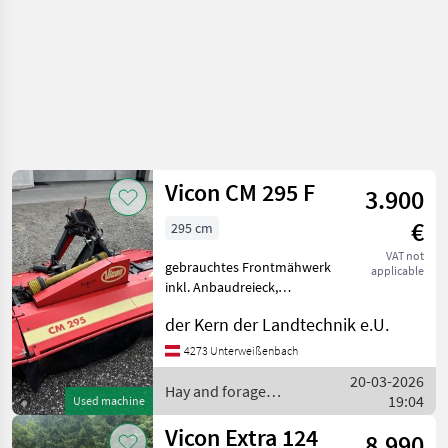
Vicon CM 295 F
3.900
€
295 cm
VAT not
gebrauchtes Frontmähwerk
applicable
inkl. Anbaudreieck,
Gelenkwelle, und
der Kern der Landtechnik e.U.
Schwadscheiben Ist in den
letzten Jahren nicht mehr
4273 Unterweißenbach
verwendet worden, guter
20-03-2026
Gesamtzustand Mower bar:
Hay and forage
19:04
Used machine
equipment / Vicon
Vicon Extra 124
8.990