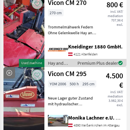
Vicon CM 270
800 €
incl. VAT/
270 cm
mediation
707,96 €
excl.
Trommelmähwerk Federn
Ohne Gelenkwelle Hay and
forage equipment Disc
mowers
Kneidinger 1880 GmbH.
4121 Altenfelden
Hay and
Premium Plus dealer
Used machine
forage
Vicon CM 295
4.500
equipment /
Vicon
€
YOM 2006
500 h
295 cm
incl. VAT/
mediation
Neue Lager guter Zustand
3.982,30 €
mit hydraulischer
excl.
Schutzklappung,
Schwadscheiben,
Monika Lachner e.U. Maschinenhandel
Schnitthöhenverstellung,
4890 Weißenkirchen im Attergau
Gelenkwelle, sehr leicht nur