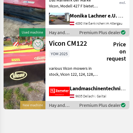
excl.
Vicon, Modell 427 F bietet
eine solide und
Monika Lachner e.U. Maschinenhandel
zuverlässige Lösung für
landwirtschaftliche
4890 Weißenkirchen im Attergau
Arbeiten. Mit ca. 500
Hay and
Premium Plus dealer
Used machine
Betriebsstunden ist das
forage
Vicon CM122
Gerät verg
Price
equipment /
Vicon
on
YOM 2025
request
various Vicon mowers in
stock, Vicon 122, 124, 128,
with GW Hay and forage
equipment Disc mowers
Landmaschinentechnik Zameter Petra
9635 Dellach i. Gailtal
Hay and
Premium Plus dealer
New machine
forage
equipment /
Vicon