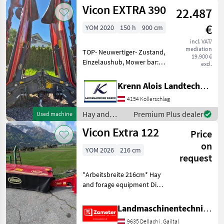
forage
Vicon EXTRA 390
22.487
equipment /
Vicon
€
YOM 2020
150 h
900 cm
incl. VAT/
mediation
TOP- Neuwertiger- Zustand,
19.900 €
Einzelaushub, Mower bar:
excl.
Discs, type of disc mower:
Rear mowers, Lighting,
Krenn Alois Landtechnik GmbH
Height adjustment, Swath
4154 Kollerschlag
guide plate Hay and forage
equipment Disc
Hay and
Premium Plus dealer
Used machine
forage
Vicon Extra 122
Price
equipment /
Vicon
on
YOM 2026
216 cm
request
*Arbeitsbreite 216cm* Hay
and forage equipment Disc
mowers
Landmaschinentechnik Zameter Petra
9635 Dellach i. Gailtal