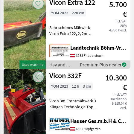
Vicon Extra 122
5.700
equipment /
Vicon
€
YOM 2022
220 cm
incl. VAT
20%
Sehr schönes Mähwerk
4.750 € excl.
Vicon Extra 122, 2, 2m
Arbeitsbreite, hydr.
klappbar, ab ca. 45 PS zu
Landtechnik Böhm-Vrana GmbH
fahren, inkl. Schwadscheibe
3533 Friedersbach
außen, sofort verfügbar,
Transport ev. möglich
Hay and
Premium Plus dealer
Used machine
forage
Vicon 332F
10.300
equipment /
Vicon
€
YOM 2023
12 h
3 cm
incl. VAT/
mediation
Vicon 3m Frontmähwerk 3
9.115,04 €
Klingen Technologie Top
excl.
Zustand Prompt verfügbar
Baujahr 2022 Modell 2023!
Hauser Ges.m.b.H & Co.KG
Hay and forage equipment
6361 Hopfgarten
Disc mowers