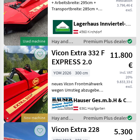
mediation
CM
+ Arbeitsbreite: 295cm +
3.796,46 €
295
Transportbreite: 285cm +
excl.
Zapfwellendrehzahl 1000
CM
295
U/min + Anzahl
Lagerhaus Innviertel-Traunviertel-Urfahr eGen, Kirchdorf
F
mähscheiben: 4 +
4560 Kirchdorf
Pendelbock
CM
+Entlastungsfedern +GW
296
Hay and
Premium Plus dealer
Used machine
F
+Höh
forage
Vicon Extra 332 F
11.800
equipment /
CM
Vicon
EXPRESS 2.0
296
€
FB
YOM 2026
300 cm
incl. VAT
Extra
20%
122
9.833,33 €
neues Vicon Frontmähwerk
excl.
Extra
wegen Umstieg abzugeben
124
MY 2026/ BJ 2025 inkl
Hauser Ges.m.b.H & Co.KG
Gelenkwelle 3 Klingen
Extra
228
Technoligie für hohe
6361 Hopfgarten
Fahrgeschwindigkeiten und
Extra
Hay and
Premium Plus dealer
New machine
einen Sauberen Schn
232
forage
Vicon Extra 228
5.300
equipment /
Extra
Vicon
332