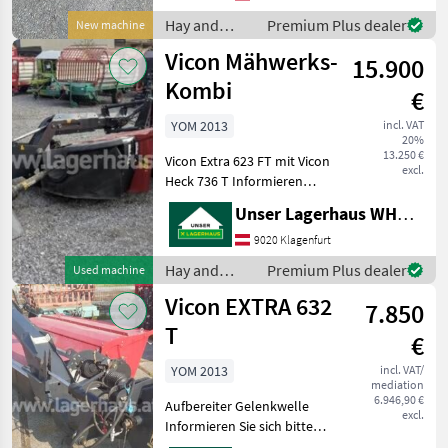
Hay and
Premium Plus dealer
New machine
forage
Vicon Mähwerks-
15.900
equipment /
Vicon
Kombi
€
YOM 2013
incl. VAT
20%
13.250 €
Vicon Extra 623 FT mit Vicon
excl.
Heck 736 T Informieren
Siesich bitte vor Fahrt-
Unser Lagerhaus WHG, Kärnten, Klagenfurt
Antritt telefonisch, ob die
von Ihnen angefragte
9020 Klagenfurt
Maschineaktuell bei uns am
Hay and
Premium Plus dealer
Used machine
Lager steht
forage
Vicon EXTRA 632
7.850
equipment /
Vicon
T
€
YOM 2013
incl. VAT/
mediation
6.946,90 €
Aufbereiter Gelenkwelle
excl.
Informieren Sie sich bitte
vor Fahrt-Antritt