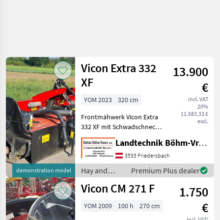
Vicon Extra 332
13.900
XF
€
YOM 2023
320 cm
incl. VAT
20%
11.583,33 €
Frontmähwerk Vicon Extra
excl.
332 XF mit Schwadschnecke
und Klingenschnellwechsel,
Landtechnik Böhm-Vrana GmbH
ca. 30ha gemäht, sofort
verfügbar, auf den Fotos
3533 Friedersbach
leider gerade nicht
Hay and
Premium Plus dealer
demonstration model
gewaschen - neuwer
forage
Vicon CM 271 F
1.750
equipment /
Vicon
€
YOM 2009
100 h
270 cm
incl. VAT/