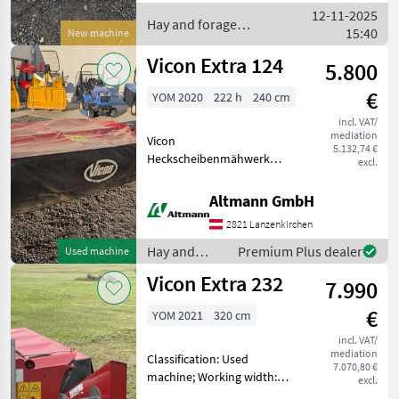
Fördertrommeln
12-11-2025
Schwadscheiben links und
Hay and forage
15:40
New machine
rech
equipment / Vicon
Vicon Extra 124
5.800
€
YOM 2020
222 h
240 cm
incl. VAT/
mediation
Vicon
5.132,74 €
Heckscheibenmähwerk
excl.
Extra 124, Baujahr 2020, 2,
40m Arbeitsbreite, 6
Altmann GmbH
Mähscheiben mit
2821 Lanzenkirchen
geschraubten Klingen, 3
Klingen pro Scheibe,
Hay and
Premium Plus dealer
Used machine
einsatzbereiter Zustand.
forage
Vicon Extra 232
7.990
equipment /
Vicon
€
YOM 2021
320 cm
incl. VAT/
mediation
Classification: Used
7.070,80 €
machine; Working width:
excl.
3.2; Serial number/chassis