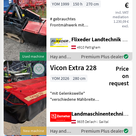
Vicon
€
YOM 1999
150 h
270 cm
incl. VAT/
mediation
# gebrauchtes
1.230,09 €
Frontmähwerk mit
excl.
Pendelbock # mit
Gelenkwelle # mit
Flixeder Landtechnik GmbH
Höhenverstellung # mit
4910 Pattigham
Schwadscheiben Mower
bar: Drum, type of disc
Hay and
Premium Plus dealer
Used machine
mower: Front mowers,
forage
Vicon Extra 228
Cutting
Price
equipment /
Vicon
on
YOM 2026
280 cm
request
*mit Gelenkswelle*
*verschiedene Mähbreiten
auf Lager* *mit oder ohne
Klingelschnellwechsel* Hay
Landmaschinentechnik Zameter Petra
and forage equipment Disc
9635 Dellach i. Gailtal
mowers
Hay and
Premium Plus dealer
New machine