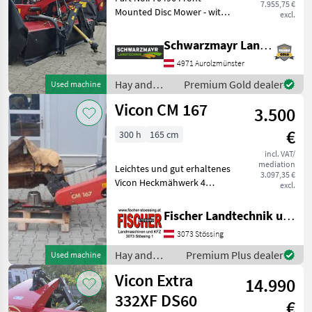
7.955,75 €
Mounted Disc Mower - with
excl.
3 blades per mowing disc -
with 8 mowing discs - with
Schwarzmayr Landtechnik GmbH - Aurolzmünster
quick-change blade system
4971 Aurolzmünster
- with towed mounting
frame - with i
Hay and
Premium Gold dealer
Used machine
forage
Vicon CM 167
3.500
equipment /
Vicon
€
300 h
165 cm
incl. VAT/
mediation
Leichtes und gut erhaltenes
3.097,35 €
Vicon Heckmähwerk 4
excl.
Mähscheiben 3 Klingen je
Mähscheibe
Fischer Landtechnik und Kfz KG
Keilriemenantrieb
3073 Stössing
Gelenkwelle Kommen sie
vorbei, das Team der Firma
Hay and
Premium Plus dealer
Used machine
F
forage
Vicon Extra
14.990
equipment /
Vicon
332XF DS60
€