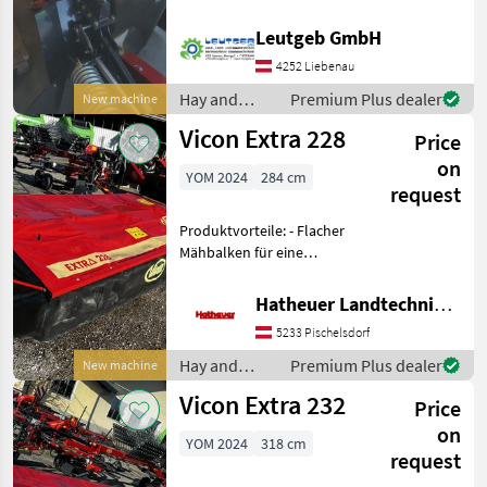
m Arbeitsbreite 3 Klingen
pro Mähscheibe Stützfuß
Leutgeb GmbH
Antrieb 540U/min
4252 Liebenau
Gelenkwelle mit Freilauf
und Rutschkupplung.
Hay and
Premium Plus dealer
New machine
Gegen Aufpr
forage
Vicon Extra 228
Price
equipment /
Vicon
on
YOM 2024
284 cm
request
Produktvorteile: - Flacher
Mähbalken für eine
herausragende Mähqualität
- Einzigartig: 2, 84m
Hatheuer Landtechnik GmbH & Co.KG.
Arbeitsbreite mit acht
5233 Pischelsdorf
Mähscheiben -
Grundsätzlich gegenläufige
Hay and
Premium Plus dealer
New machine
Mähsc
forage
Vicon Extra 232
Price
equipment /
Vicon
on
YOM 2024
318 cm
request