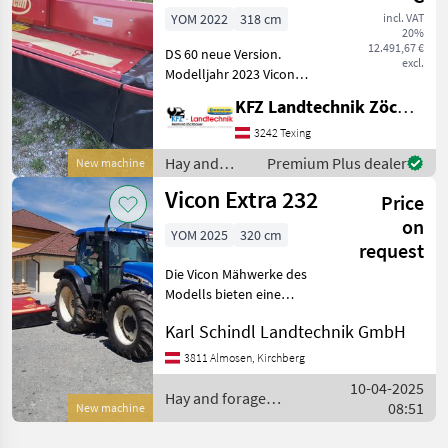
YOM 2022
318 cm
incl. VAT
20%
12.491,67 €
DS 60 neue Version.
excl.
Modelljahr 2023 Vicon
Scheibenmähwerk mit
KFZ Landtechnik Zöchbauer GmbH
Schwadzusammenführung
-Schwadbreite 1m, 1, 15m,
3242 Texing
1, 3m, oder Breitablage 2,
Hay and
Premium Plus dealer
New machine
2m -
forage
Vicon Extra 232
Klingenschnellwechsler
Price
equipment /
Vicon
on
YOM 2025
320 cm
request
Die Vicon Mähwerke des
Modells bieten eine
hervorragende Lösung für
Karl Schindl Landtechnik GmbH
effizientes und präzises
Mähen. Dieses spezielle
3811 Almosen, Kirchberg
Modell beeindruckt mit
10-04-2025
einer Arbeitsbreite von 3
Hay and forage
08:51
New machine
equipment / Vicon