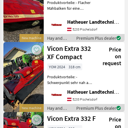
Produktvorteile: - Flacher
Mähbalken für eine
herausragende Mähqualität
- Grundsätzlich
Hatheuer Landtechnik GmbH & Co.KG.
gegenläufige Mähscheiben -
5233 Pischelsdorf
Geschweißter Mähbalken -
3 Mähklingen pro Mähs
Hay and
Premium Plus dealer
New machine
forage
Vicon Extra 332
Price
equipment /
Vicon
XF Compact
on
request
YOM 2024
318 cm
Produktvorteile: -
Schwerpunkt sehr nah am
Schlepper (40cm näher als
Hatheuer Landtechnik GmbH & Co.KG.
EXTRA 332 XF) - Flacher
Mähbalken für eine
5233 Pischelsdorf
herausragende Mähqualität
Hay and
Premium Plus dealer
New machine
- Grundsätzlich gegenläu
forage
Vicon Extra 332 F
Price
equipment /
Vicon
on