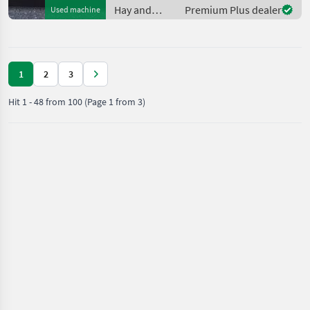
645kg, mehrere
Hay and
Premium Plus dealer
Used machine
Frontmähwerke auf Lag
forage
equipment /
Vicon
1
2
3
Hit
1
-
48
from
100
(Page 1 from 3)