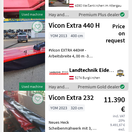
implement manufactured
4890 Weißenkirchen im Attergau
in 2006. With an impressive
working
Hay and
Premium Plus dealer
Used machine
forage
Vicon Extra 440 H
Price
equipment /
Vicon
on
YOM 2013
400 cm
request
#Vicon EXTRA 440H# -
Arbeitsbreite 4, 00 m -3
Klingen pro Mähscheibe -
Dreipunkt ( Kat .II), -
Landtechnik Eidenhammer GmbH
Stützfuß -Gelenkwelle mit
5274 Burgkirchen
Freilauf und
Rutschkupplung -
Hay and
Premium Gold dealer
Used machine
Schwadschei
forage
Vicon Extra 232
11.390
equipment /
Vicon
€
YOM 2023
320 cm
incl. VAT
20%
Neues Heck
9.491,67 €
Scheibenmähwerk mit 3, 2
excl.