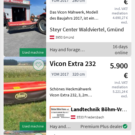
€
YOM 2017
280 cm
F
incl. VAT/
Show
Das Vicon Mähwerk, Modell
mediation
all
des Baujahrs 2017, ist ein
4.690,27 €
excl.
robustes und zuverlässiges
MARKETPLACE
Steyr Center Waldviertel, Gmünd
Heckmähwerk, das für
effiziente Mäharbeiten
3950 Gmünd
Dealer
Marketplace
Classifieds
konzipiert wurde. Mit einer
offers
16 days
Arbeitsbreite
Hay and forage
online
Used machine
equipment / Vicon
Vicon Extra 232
5.900
€
YOM 2017
320 cm
incl. VAT/
mediation
Schönes Heckmähwerk
5.221,24 €
Vicon Extra 232, 3, 2m
excl.
Arbeitsbreite, ab ca. 70PS zu
fahren,
Landtechnik Böhm-Vrana GmbH
Klingenschnellwechsel,
3533 Friedersbach
sofort verfügbar, Transport
ev. möglich type of disc
Hay and
Premium Plus dealer
Used machine
mower: Re
forage