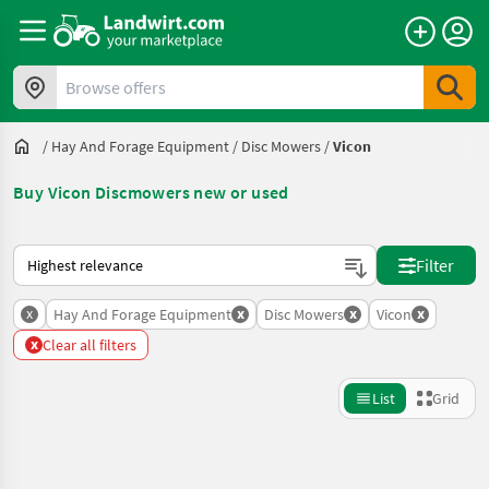
Browse offers
/
Hay And Forage Equipment
/
Disc Mowers
/
Vicon
Buy Vicon Discmowers new or used
This is how sorting works on Landwirt.com
Filter
x
x
x
x
Hay And Forage Equipment
Disc Mowers
Vicon
x
Clear all filters
List
Grid