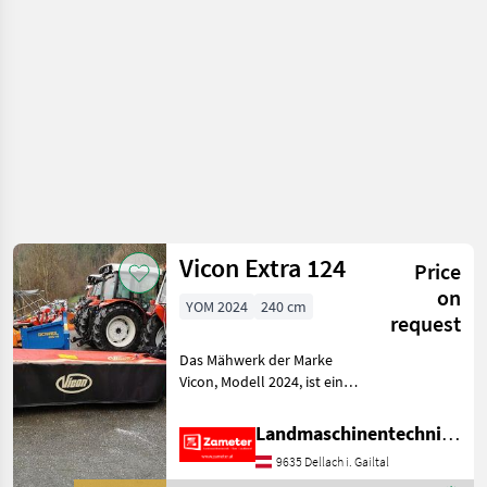
Vicon Extra 124
Price
on
YOM 2024
240 cm
request
Das Mähwerk der Marke
Vicon, Modell 2024, ist ein
hochwertiges
landwirtschaftliches Gerät
Landmaschinentechnik Zameter Petra
mit einer beeindruckenden
9635 Dellach i. Gailtal
240cm Breite. Es ist