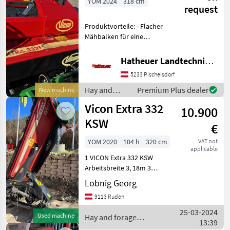
YOM 2024
318 cm
request
Produktvorteile: - Flacher
Mähbalken für eine
herausragende Mähqualität
- Grundsätzlich
Hatheuer Landtechnik GmbH & Co.KG.
gegenläufige Mähscheiben,
5233 Pischelsdorf
d.h. exakter Schnitt und
schneller Futterfluss -
Hay and
Premium Plus dealer
New machine
forage
Vicon Extra 332
10.900
equipment /
Vicon
KSW
€
YOM 2020
104 h
320 cm
VAT not
applicable
1 VICON Extra 332 KSW
Arbeitsbreite 3, 18m 3
Klingen pro Mähscheibe
Lobnig Georg
Dreipunkt Anbau Kat. II 540
9113 Ruden
ww 1000 U/min durch
Drehen des Getriebes
25-03-2024
Used machine
Hay and forage
Schwadscheibe rechts
13:39
equipment / Vicon