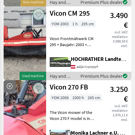
fabrikneu und hat bisher
Hay and
Premium Plus dealer
New machine
kei
forage
Vicon CM 295
3.490
equipment /
Vicon
€
YOM 2003
1 h
295 cm
incl. VAT/
mediation
Vicon Frontmähwerk CM
3.088,50 €
295 + Baujahr: 2003 +
excl.
Eigengewicht: 645Kg + inkl.
Gelenkwelle + inkl.
HOCHRATHER Landtechnik GmbH
Entlastungsfeder + SOFORT
4484 Kronstorf
VERFÜGBAR Das Mähwerk
kann jederzeit
Hay and
Premium Plus dealer
Used machine
forage
Vicon 270 FB
3.250
equipment /
Vicon
€
YOM 2006
1000 h
265 cm
incl. VAT/
mediation
The Vicon mower of the
2.876,11 €
Vicon 270 F model is in
excl.
particularly good condition
and is a reliable agricultural
Monika Lachner e.U. Maschinenhandel