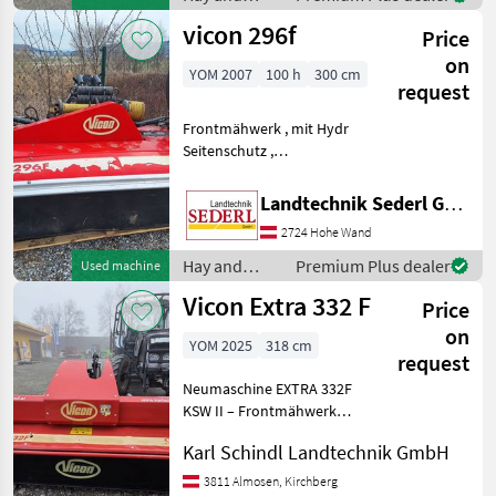
Schwadsc
forage
vicon 296f
Price
equipment /
Vicon
on
YOM 2007
100 h
300 cm
request
Frontmähwerk , mit Hydr
Seitenschutz ,
Entlastungsfedern und
Gelenkwelle Mower bar:
Landtechnik Sederl GmbH
Discs, type of disc mower:
2724 Hohe Wand
Front mowers, Wide
spreading device, Cutting
Hay and
Premium Plus dealer
Used machine
height adjus
forage
Vicon Extra 332 F
Price
equipment /
Vicon
on
YOM 2025
318 cm
request
Neumaschine EXTRA 332F
KSW II – Frontmähwerk
Arbeitsbreite: 3, 18 m 2
Karl Schindl Landtechnik GmbH
Hochschnittkufen (20 mm)
8 Scheiben mit
3811 Almosen, Kirchberg