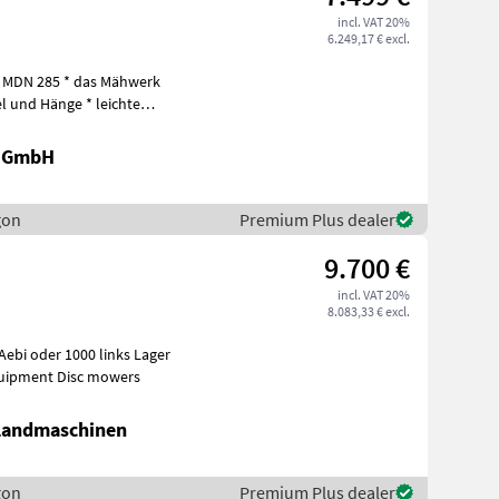
incl. VAT 20%
6.249,17 € excl.
MDN 285 * das Mähwerk
assung *
r GmbH
gon
Premium Plus dealer
9.700 €
incl. VAT 20%
8.083,33 € excl.
 oder 1000 links Lager
d forage equipment Disc mowers
 Landmaschinen
gon
Premium Plus dealer