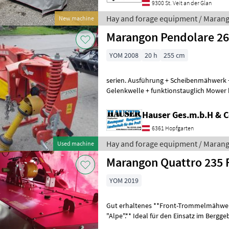
9300 St. Veit an der Glan
Hay and forage equipment / Maran
New machine
Marangon Pendolare 2
YOM 2008
20 h
255 cm
serien. Ausführung + Scheibenmähwerk 
Gelenkwelle + funktionstauglich Mower bar: Discs, type of disc mower:
Rear mowers Hay and forage equipm
Hauser Ges.m.b.H & 
6361 Hopfgarten
Hay and forage equipment / Maran
Used machine
Marangon Quattro 235 
YOM 2019
Gut erhaltenes **Front-Trommelmähwer
"Alpe".** Ideal für den Einsatz im Bergge
mittleren Landwirtschaftsbetrieben