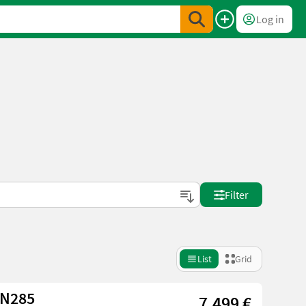
Log in
Filter
List
Grid
DN285
7.499 €