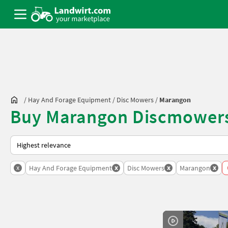
/
Hay And Forage Equipment
/
Disc Mowers
/
Marangon
Buy Marangon Discmowers
This is how sorting works on Landwirt.com
x
x
x
x
Hay And Forage Equipment
Disc Mowers
Marangon