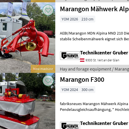
Marangon Mähwerk Alp
YOM 2026
210 cm
AEBI/Marangon MDN Alpina MND 210 Dies
stabile Scheibenmähwerk eignet sich B
Hangeinsatz genauso wie in der Ebene. *
Technikcenter Grube
9300 St. Veit an der Glan
Hay and forage equipment / Maran
New machine
Marangon F300
YOM 2024
300 cm
fabriksneues Marangon Mähwerk Alpina D
Pendelausgleichsaufhängung, * Hochleistungsrundmähscheiben,
geschmiedet und gehärtet mit Messersc
Technikcenter Grube