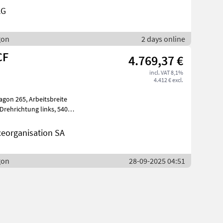
AG
gon
2 days online
CF
4.769,37 €
incl. VAT 8,1%
4.412 € excl.
n
ceorganisation SA
gon
28-09-2025 04:51