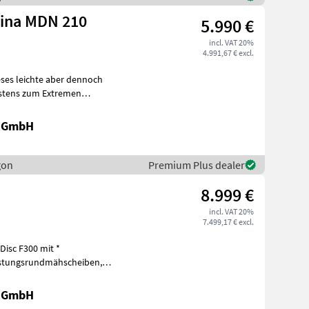
ina MDN 210
5.990 €
incl. VAT 20%
4.991,67 € excl.
es leichte aber dennoch
estens zum Extremen
 5 Mä
r GmbH
gon
Premium Plus dealer
8.999 €
incl. VAT 20%
7.499,17 € excl.
isc F300 mit *
hnellwechsl
r GmbH