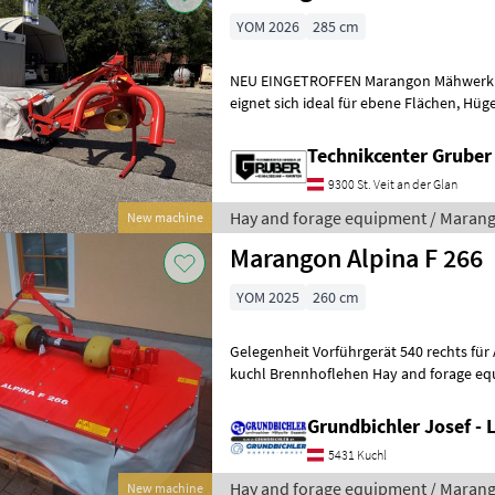
YOM 2026
285 cm
NEU EINGETROFFEN Marangon Mähwerk 
eignet sich ideal für ebene Flächen, Hügel und Hänge * leichte
Handhabung und optimale Geländeanp
Technikcenter Grube
9300 St. Veit an der Glan
Hay and forage equipment / Maran
New machine
Marangon Alpina F 266
YOM 2025
260 cm
Gelegenheit Vorführgerät 540 rechts für Aebi
kuchl Brennhoflehen Hay an
Grundbichler Josef -
5431 Kuchl
Hay and forage equipment / Maran
New machine