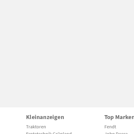
Kleinanzeigen
Top Marke
Traktoren
Fendt
Erntetechnik Grünland
John Deere