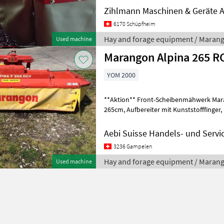
Zihlmann Maschinen & Geräte 
6170 Schüpfheim
Hay and forage equipment / Maran
Used machine
Marangon Alpina 265 R
YOM 2000
**Aktion** Front-Scheibenmähwerk Maragon 265, Arbeitsbreite
265cm, Aufbereiter mit Kunststofffinger, Drehrichtung links, 540
U/min, Gewicht 640kg Für Auskünfte ko
Aebi Suisse Handels- und Servi
3236 Gampelen
Hay and forage equipment / Maran
Used machine