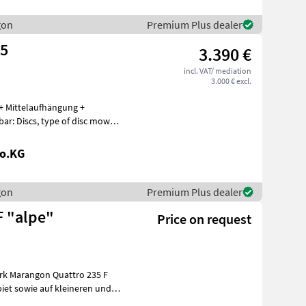
gon
Premium Plus dealer
65
3.390 €
incl. VAT/ mediation
3.000 € excl.
+ Mittelaufhängung +
Co.KG
gon
Premium Plus dealer
F "alpe"
Price on request
k Marangon Quattro 235 F
biet sowie auf kleineren und