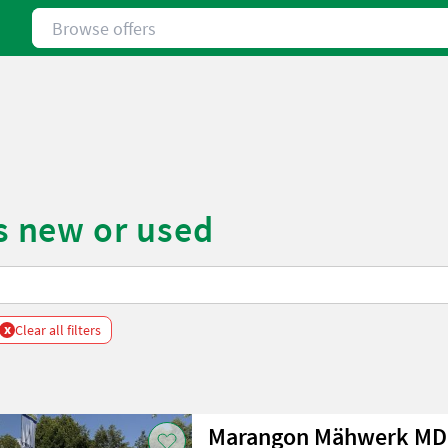
Browse offers
 new or used
x
Clear all filters
Marangon Mähwerk M