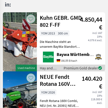
in:
Kuhn GEBR. GMD
4.850,44
802 F-FF
€
YOM 2013
300 cm
incl. VAT
19%
4.076 € excl.
Die Maschine steht an
unserem BayWa-Standort
in DE-88214
Baywa Württemberg
Ravensburg.Gerne steht
Ihnen Herr Schmid unter
89155 Erbach
Tel.: 0151 1610 3978 für Ihre
Hay and
Premium Gold dealer
Used machine
Anfrage zur
forage
NEUE Fendt
Verfügung!Kuhn GMD
140.420
equipment /
Kuhn
Rotana 160V
€
Combi
YOM 2026
incl. VAT
19%
Rundballenpresse,
118.000 €
Fendt Rotana 160V Combi,
i
excl.
NEU (Int. Nr. 20391) NEUE