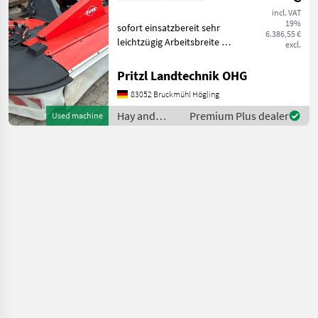
incl. VAT
19%
sofort einsatzbereit sehr
6.386,55 €
leichtzügig Arbeitsbreite 2,
excl.
95 m Antriebssatz
1000U/min. 4 Trommeln
Pritzl Landtechnik OHG
Schnitthöhenverstellung 2
83052 Bruckmühl Högling
Federn für Entlastung
Gelenkwelle type of dis
Hay and
Premium Plus dealer
Used machine
forage
equipment /
Kuhn