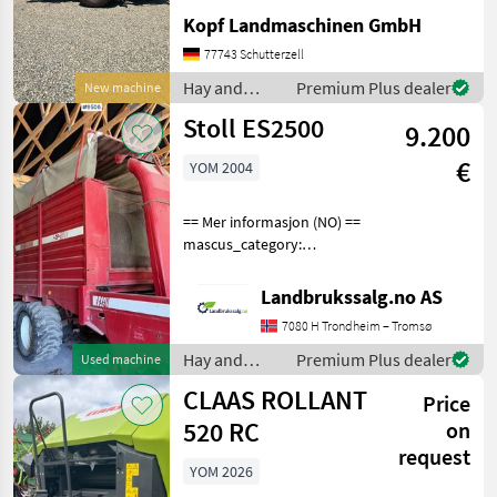
Fendt Rundballenpresse
Kopf Landmaschinen GmbH
Typ Rotana 160V Combi
Baujahr 2026 40km/h Netz-
77743 Schutterzell
und Folienbindung,
Hay and
Premium Plus dealer
New machine
integrierte Wickelein
forage
Stoll ES2500
9.200
equipment /
Fendt
€
YOM 2004
== Mer informasjon (NO) ==
mascus_category:
otherharvesters Please
provide reference number
Landbrukssalg.no AS
upon request: 9506 See
7080 H Trondheim – Tromsø
en.landbrukssalg.no/9506
for more images Specif
Hay and
Premium Plus dealer
Used machine
forage
CLAAS ROLLANT
Price
equipment /
Stoll
520 RC
on
request
YOM 2026