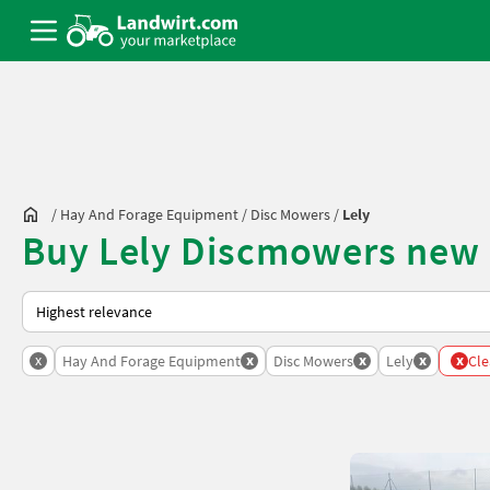
/
Hay And Forage Equipment
/
Disc Mowers
/
Lely
Buy Lely Discmowers new 
This is how sorting works on Landwirt.com
x
x
x
x
x
Hay And Forage Equipment
Disc Mowers
Lely
Cle