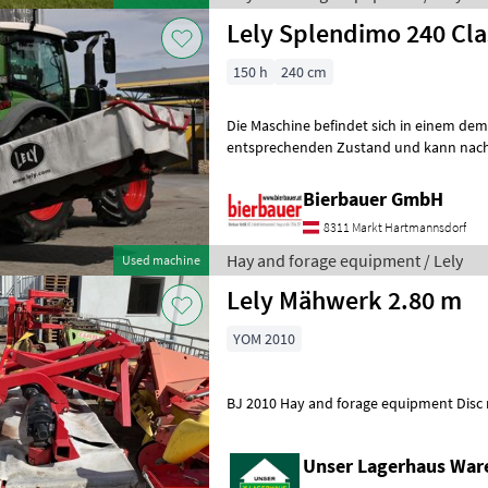
Lely Splendimo 240 Cla
150 h
240 cm
Die Maschine befindet sich in einem de
entsprechenden Zustand und kann nach 
gerne vor Ort besichtigt und geprüft we
Bierbauer GmbH
8311 Markt Hartmannsdorf
Hay and forage equipment / Lely
Used machine
Lely Mähwerk 2.80 m
YOM 2010
BJ 2010 Hay and forage equipment Di
Unser Lagerhaus War