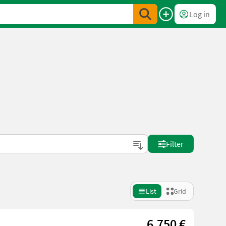
Log in
Filter
List
Grid
6.750 €