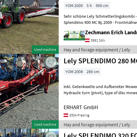
YOM 2009
5 h
900 cm
Sehr schöne Lely Schmetterlingskombi - Schmetterling Lely
Splendimo 900 MC Bj. 2009 - Frontmähwe
2014 gezogen - insgesamt 9m Arbeits
Zechmann Erich Land
8961 Sölk
Hay and forage equipment / Lely
Used machine
Lely SPLENDIMO 280 M
YOM 2008
280 cm
inkl. Gelenkwelle und Aufbereiter Mower b
Hydraulic turn (pivot), type of disc mow
processing device Hay and forage equip
ERHART GmbH
8504 Preding
Hay and forage equipment / Lely
Used machine
Lely SPLENDIMO 320 F