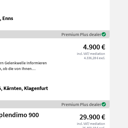
, Enns
Premium Plus dealer
4.900 €
incl. VAT/ mediation
4.336,28 € excl.
kwelle Informieren
nen
 Kärnten, Klagenfurt
Premium Plus dealer
plendimo 900
29.900 €
incl. VAT/ mediation
26.460,18 € excl.