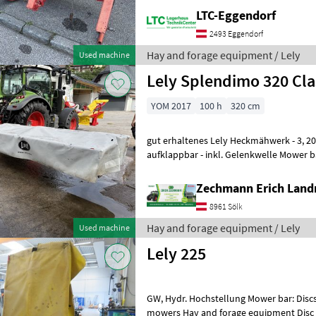
LTC-Eggendorf
2493 Eggendorf
Hay and forage equipment / Lely
Used machine
Lely Splendimo 320 Cla
YOM 2017
100 h
320 cm
gut erhaltenes Lely Heckmähwerk - 3, 20 m Arbeitsbreite - Schutz
aufklappbar - inkl. Gelenkwelle Mower bar
Hydraulic turn (pivot), type of di
Zechmann Erich Land
8961 Sölk
Hay and forage equipment / Lely
Used machine
Lely 225
GW, Hydr. Hochstellung Mower bar: Discs, type of disc mower: Rear
mowers Hay and forage equipment Dis