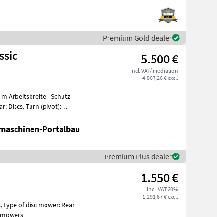
Premium Gold dealer
ssic
5.500 €
incl. VAT/ mediation
4.867,26 € excl.
: Discs, Turn (pivot):
maschinen-Portalbau
Premium Plus dealer
1.550 €
incl. VAT 20%
1.291,67 € excl.
c mowers