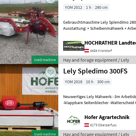
YOM 2012
1 h
280 cm
Gebrauchtmaschine Lely Splendimo 280
Ausstattung: + Scheibenmähwerk + Arbeit
ab 48kW + ca. 750 kg + Gelenkwe
HOCHRATHER Landte
4484 Kronstorf
Hay and forage equipment / Lely
Used machine
Lely Spledimo 300FS
YOM 2018
10 h
300 cm
Neuwertiges Lely Mähwerk: -3m Arbeitsbreite -klappbares Frontblech
-klappbare Seitenblecher -Walterscheid Gelenkwelle mit Fraulauf -2te
Walterscheid G
Hofer Agrartechnik
6173 Oberperfuss
Hay and forage equipment / Lely
Used machine