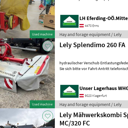
LH Eferding-OÖ.Mitte
4470 Enns
Hay and forage equipment / Lely
Used machine
Lely Splendimo 260 FA
hydraulischer Verschub Entlastungsfedern Gelen
Sie sich bitte vor Fahrt-Antritt telefonisch, ob die von Ih
angefragte Maschine aktuell bei uns
Unser Lagerhaus WHG,
9020 Klagenfurt
Hay and forage equipment / Lely
Used machine
Lely Mähwerkskombi S
MC/320 FC