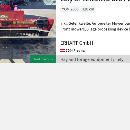
YOM 2008
320 cm
inkl. Gelenkwelle, Aufbereiter Mower bar: Discs, type of disc mower:
Front mowers, Silage processing device
Disc mowers
ERHART GmbH
8504 Preding
Hay and forage equipment / Lely
Used machine