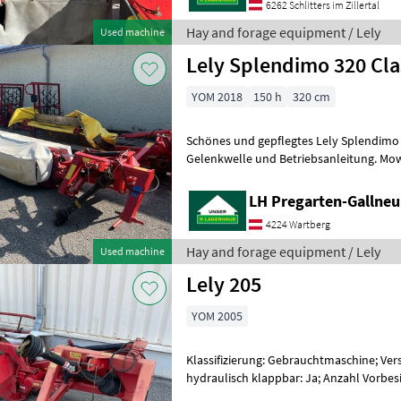
6262 Schlitters im Zillertal
Hay and forage equipment / Lely
Used machine
Lely Splendimo 320 Cla
YOM 2018
150 h
320 cm
Schönes und gepflegtes Lely Splendimo 3
Gelenkwelle und Betriebsanleitung. Mower
Mechanical turn (swing), type of disc
LH Pregarten-Gallneu
4224 Wartberg
Hay and forage equipment / Lely
Used machine
Lely 205
YOM 2005
Klassifizierung: Gebrauchtmaschine; Ver
hydraulisch klappbar: Ja; Anzahl Vorbesitzer: 1 Hay a
equipment Disc mowers