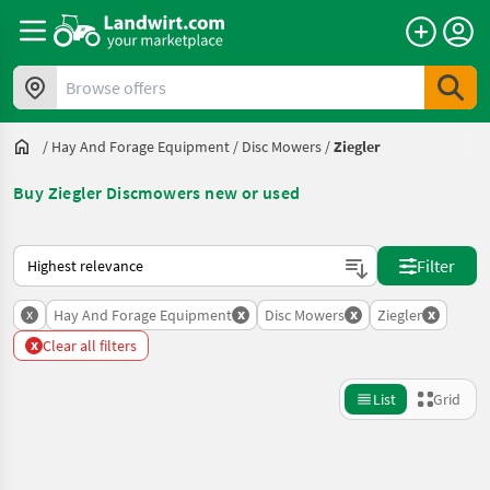
Browse offers
/
Hay And Forage Equipment
/
Disc Mowers
/
Ziegler
Buy Ziegler Discmowers new or used
This is how sorting works on Landwirt.com
Filter
x
x
x
x
Hay And Forage Equipment
Disc Mowers
Ziegler
x
Clear all filters
List
Grid