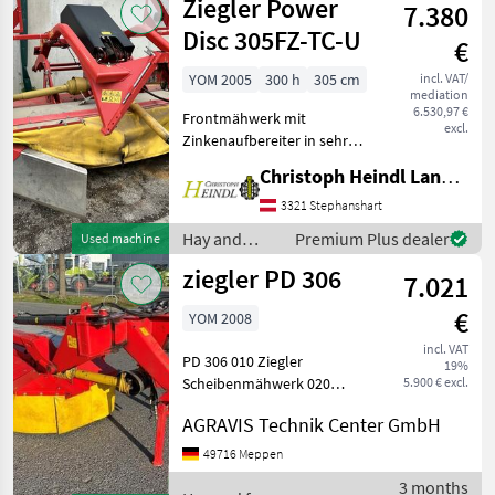
Ziegler Power
7.380
equipment /
Ziegler
Disc 305FZ-TC-U
€
YOM 2005
300 h
305 cm
incl. VAT/
mediation
6.530,97 €
Frontmähwerk mit
excl.
Zinkenaufbereiter in sehr
gutem Zustand -
Christoph Heindl Landtechnik GmbH, Stephanshart
Aufbereiterzinken aus
Kunststoff - exakte und
3321 Stephanshart
gute Bodenanpassung
Hay and
Premium Plus dealer
Used machine
durch speziellen
forage
ziegler PD 306
Anbaubock - Sehr
7.021
equipment /
Ziegler
€
YOM 2008
incl. VAT
PD 306 010 Ziegler
19%
Scheibenmähwerk 020
5.900 € excl.
Arbeitsbreite: 3m 030 Heck-
AGRAVIS Technik Center GmbH
Anbau 040 Gelenkwelle 050
Bedienterminal 060
49716 Meppen
Klappvorrichtung:
3 months
Hydraulisch 070