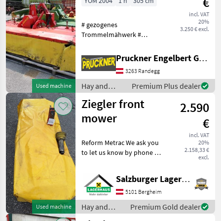
€
YOM 2004
1 h
305 cm
incl. VAT
20%
# gezogenes
3.250 € excl.
Trommelmähwerk #
Frontanbau 1.000 U/min #
Entlastung über 2
Pruckner Engelbert GmbH
Hydraulikzylinder (1x ew
3263 Randegg
mit Schwimmstellung
erforderlich) # Eigengewicht
Hay and
Premium Plus dealer
Used machine
895kg # Pendelb
forage
Ziegler front
2.590
equipment /
Ziegler
mower
€
incl. VAT
Reform Metrac We ask you
20%
2.158,33 €
to let us know by phone or
excl.
email that you are planning
to visit so that we can
Salzburger Lagerhaus-Technik
reserve enough time for
advice and possibly a test
5101 Bergheim
drive. The
Hay and
Premium Gold dealer
Used machine
forage