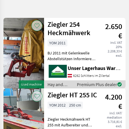
Refine
search
Ziegler 254
2.650
Category
Place
Filter
4
Heckmähwerk
€
Show
YOM 2011
incl. VAT
CURRENT
Reset
9
20%
PATH
2.208,33 €
results
BJ 2011 mit Gelenkwelle
excl.
Agriculture
Abstellstützen Informieren
technology
Sie sich bitte vor Fahrt-
Unser Lagerhaus Warenhandelsges.m.b.H.
Hay And
Antritt telefonisch, ob die
Forage
von Ihnen angefragte
6262 Schlitters im Zillertal
Equipment
Maschine aktuell bei uns
Hay and
Premium Plus dealer
Used machine
Disc
am Lager ste
forage
Mowers
Ziegler HT 255 IC
4.200
equipment /
Ziegler
Ziegler
€
YOM 2012
250 cm
SELECT
incl. VAT/
CATEGORY
mediation
Ziegler Heckmähwerk HT
3.716,81 €
255 mit Aufbereiter und
Ziegler
excl.